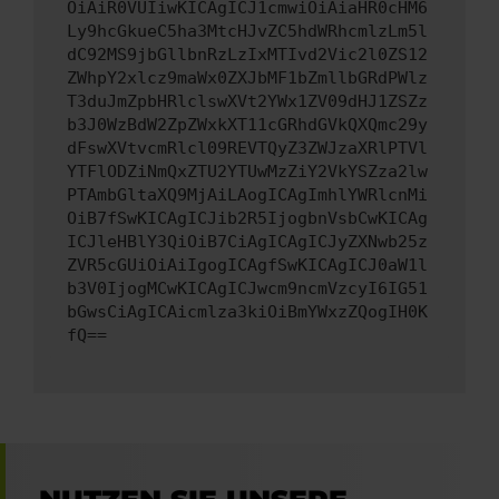
OiAiR0VUIiwKICAgICJ1cmwiOiAiaHR0cHM6
Ly9hcGkueC5ha3MtcHJvZC5hdWRhcmlzLm5l
dC92MS9jbGllbnRzLzIxMTIvd2Vic2l0ZS12
ZWhpY2xlcz9maWx0ZXJbMF1bZmllbGRdPWlz
T3duJmZpbHRlclswXVt2YWx1ZV09dHJ1ZSZz
b3J0WzBdW2ZpZWxkXT11cGRhdGVkQXQmc29y
dFswXVtvcmRlcl09REVTQyZ3ZWJzaXRlPTVl
YTFlODZiNmQxZTU2YTUwMzZiY2VkYSZza2lw
PTAmbGltaXQ9MjAiLAogICAgImhlYWRlcnMi
OiB7fSwKICAgICJib2R5IjogbnVsbCwKICAg
ICJleHBlY3QiOiB7CiAgICAgICJyZXNwb25z
ZVR5cGUiOiAiIgogICAgfSwKICAgICJ0aW1l
b3V0IjogMCwKICAgICJwcm9ncmVzcyI6IG51
bGwsCiAgICAicmlza3kiOiBmYWxzZQogIH0K
fQ==