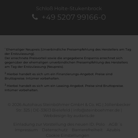
Schloß Holte-Stukenbrock
+49 5207 99166-0
Ehemaliger Neupreis (Unverbindliche Preisempfehlung des Herstellers am Tag
1
der Erstzulassung).
Der errechnete Preisvorteil sowie die angegebene Ersparnis errechnet sich
gegenüber der ehemaligen unverbindlichen Preisempfehlung des Herstellers
am Tag der Erstzulassung (Neupreis).
2
Hierbei handelt es sich um ein Finanzierungs-Angebot. Preise sind
Bruttopreise. Irrtümer vorbehalten.
3
Hierbei handelt es sich um ein Leasing-Angebot. Preise sind Bruttopreise.
Irrtümer vorbehalten.
© 2026 Autohaus Steinböhmer GmbH & Co. KG | Jöllenbecker
Str. 325 | DE-33613 Bielefeld | info@steinboehmer.de |
Webdesign by audaris.de
Einladung zur Vorstellung des neuen ID. Polo
AGB´s
Impressum
Datenschutz
Barrierefreiheit
Azubis
Cookie Einstellungen