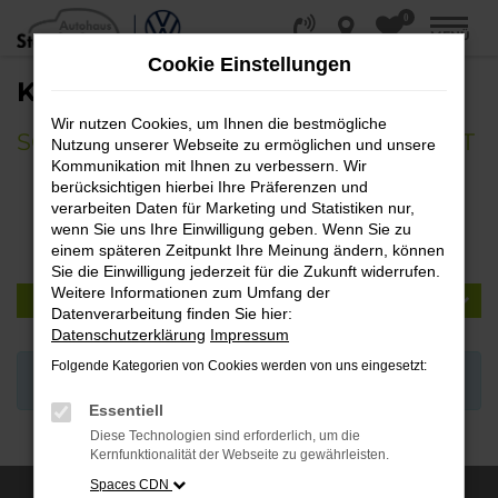
0
Zum
MENÜ
Hauptinhalt
Cookie Einstellungen
springen
KONTAKT & ÖFFNUNGSZEITEN
Wir nutzen Cookies, um Ihnen die bestmögliche
SCHREIBEN SIE UNS IHRE NACHRICHT
Nutzung unserer Webseite zu ermöglichen und unsere
Kommunikation mit Ihnen zu verbessern. Wir
berücksichtigen hierbei Ihre Präferenzen und
Wählen Sie Ihren
verarbeiten Daten für Marketing und Statistiken nur,
wenn Sie uns Ihre Einwilligung geben. Wenn Sie zu
Standort:
einem späteren Zeitpunkt Ihre Meinung ändern, können
Sie die Einwilligung jederzeit für die Zukunft widerrufen.
Weitere Informationen zum Umfang der
BITTE STANDORT AUSWÄHLEN
Datenverarbeitung finden Sie hier:
Datenschutzerklärung
Impressum
Folgende Kategorien von Cookies werden von uns eingesetzt:
Kein Standort ausgewählt.
Essentiell
Diese Technologien sind erforderlich, um die
Kernfunktionalität der Webseite zu gewährleisten.
Spaces CDN