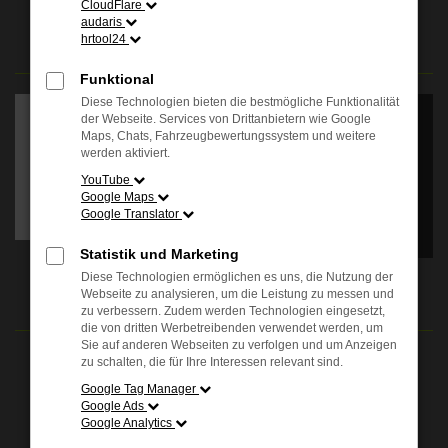
CloudFlare
audaris
AUSZEICHNUNGEN
hrtool24
Funktional
Es wird versucht, Inhalte
von
Diese Technologien bieten die bestmögliche Funktionalität
apps.autohauskenner.de
der Webseite. Services von Drittanbietern wie Google
zu laden. Dabei können
Maps, Chats, Fahrzeugbewertungssystem und weitere
Daten an Dritte
werden aktiviert.
weitergegeben werden.
YouTube
Wenn Sie damit
Google Maps
einverstanden sind, klicken
Google Translator
Sie bitte auf "Bestätigen".
Statistik und Marketing
Bestätigen
Diese Technologien ermöglichen es uns, die Nutzung der
ÖFFNUNGSZEITEN
Webseite zu analysieren, um die Leistung zu messen und
zu verbessern. Zudem werden Technologien eingesetzt,
die von dritten Werbetreibenden verwendet werden, um
Sie auf anderen Webseiten zu verfolgen und um Anzeigen
Verkauf:
zu schalten, die für Ihre Interessen relevant sind.
Mo. - Fr.: 08.00 - 18.00 Uhr
Google Tag Manager
Sa.: 09.00 - 13.00 Uhr
Google Ads
Google Analytics
Service: