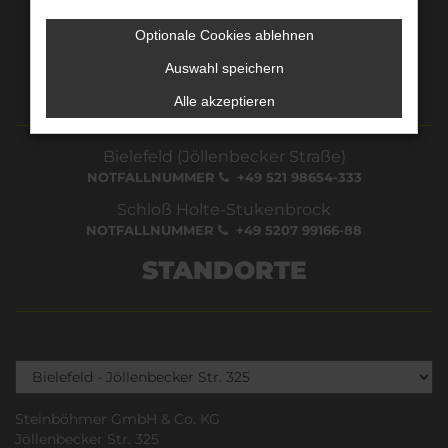
Mo. - Fr.: 07.00 - 18.00 Uhr
Sa.: 09.00 - 13.00 Uhr
Optionale Cookies ablehnen
Auswahl speichern
24H NOTDIENSTNUMMER
Alle akzeptieren
Bielefeld (Jöllenbecker Straße)
NOTFALLNUMMER
+49 521 98654-333
Schloß Holte-Stukenbrock
NOTFALLNUMMER
+49 5207 99166-88
STANDORTE
Steinböhmer GmbH & Co. KG
Jöllenbecker Str. 325