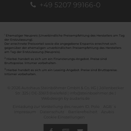
+49 5207 99166-0
Ehemaliger Neupreis (Unverbindliche Preisempfehlung des Herstellers am Tag
1
der Erstzulassung).
Der errechnete Preisvorteil sowie die angegebene Ersparnis errechnet sich
gegenüber der ehemaligen unverbindlichen Preisempfehlung des Herstellers
am Tag der Erstzulassung (Neupreis).
2
Hierbei handelt es sich um ein Finanzierungs-Angebot. Preise sind
Bruttopreise. Irrtümer vorbehalten.
3
Hierbei handelt es sich um ein Leasing-Angebot. Preise sind Bruttopreise.
Irrtümer vorbehalten.
© 2026 Autohaus Steinböhmer GmbH & Co. KG | Jöllenbecker
Str. 325 | DE-33613 Bielefeld | info@steinboehmer.de |
Webdesign by audaris.de
Einladung zur Vorstellung des neuen ID. Polo
AGB´s
Impressum
Datenschutz
Barrierefreiheit
Azubis
Cookie Einstellungen