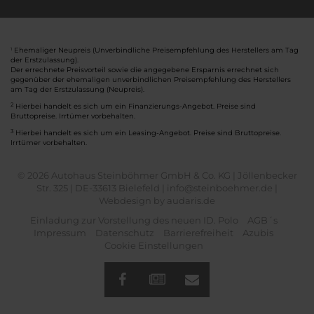
Ehemaliger Neupreis (Unverbindliche Preisempfehlung des Herstellers am Tag
1
der Erstzulassung).
Der errechnete Preisvorteil sowie die angegebene Ersparnis errechnet sich
gegenüber der ehemaligen unverbindlichen Preisempfehlung des Herstellers
am Tag der Erstzulassung (Neupreis).
2
Hierbei handelt es sich um ein Finanzierungs-Angebot. Preise sind
Bruttopreise. Irrtümer vorbehalten.
3
Hierbei handelt es sich um ein Leasing-Angebot. Preise sind Bruttopreise.
Irrtümer vorbehalten.
© 2026 Autohaus Steinböhmer GmbH & Co. KG | Jöllenbecker
Str. 325 | DE-33613 Bielefeld | info@steinboehmer.de |
Webdesign by audaris.de
Einladung zur Vorstellung des neuen ID. Polo
AGB´s
Impressum
Datenschutz
Barrierefreiheit
Azubis
Cookie Einstellungen