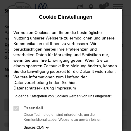
0
Zum
MENÜ
Hauptinhalt
Cookie Einstellungen
springen
Sie suchen einen Gebrauchtwagen oder Jahreswagen
Bielefeld, Gütersloh, Osnabrück oder Paderborn? Oder
Wir nutzen Cookies, um Ihnen die bestmögliche
Nutzung unserer Webseite zu ermöglichen und unsere
möchten Sie einen
EU Neuwagen oder gebrauchten
Kommunikation mit Ihnen zu verbessern. Wir
Reimport kaufen
und nicht mühselig die vielen online
berücksichtigen hierbei Ihre Präferenzen und
Börsen oder Anzeigen im Automarkt der Zeitungen
verarbeiten Daten für Marketing und Statistiken nur,
durch arbeiten?
Hier sind Sie richtig!
wenn Sie uns Ihre Einwilligung geben. Wenn Sie zu
einem späteren Zeitpunkt Ihre Meinung ändern, können
Nutzen Sie jetzt das folgende graue Suchfeld für ein
Sie die Einwilligung jederzeit für die Zukunft widerrufen.
optimiertes Ergebnis.
Weitere Informationen zum Umfang der
Datenverarbeitung finden Sie hier:
Fahrzeug-Showroom
Datenschutzerklärung
Impressum
Folgende Kategorien von Cookies werden von uns eingesetzt:
Essentiell
Diese Technologien sind erforderlich, um die
Kernfunktionalität der Webseite zu gewährleisten.
Spaces CDN