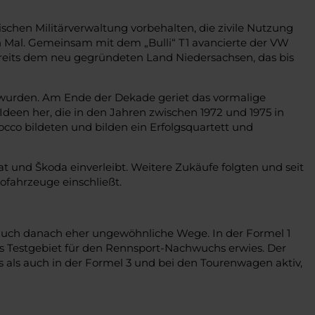
schen Militärverwaltung vorbehalten, die zivile Nutzung
ion Mal. Gemeinsam mit dem „Bulli“ T1 avancierte der VW
reits dem neu gegründeten Land Niedersachsen, das bis
t wurden. Am Ende der Dekade geriet das vormalige
een her, die in den Jahren zwischen 1972 und 1975 in
occo bildeten und bilden ein Erfolgsquartett und
 und Škoda einverleibt. Weitere Zukäufe folgten und seit
fahrzeuge einschließt.
t auch danach eher ungewöhnliche Wege. In der Formel 1
ales Testgebiet für den Rennsport-Nachwuchs erwies. Der
s als auch in der Formel 3 und bei den Tourenwagen aktiv,