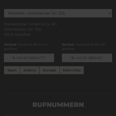
Steinböhmer GmbH & Co. KG
Jöllenbecker Str. 325
33613 Bielefeld
Verkauf
: heute bis 18:00 Uhr
Service
: heute bis 18:00 Uhr
geöffnet
geöffnet
+49 521-98654777
+49 521-9865432
Team
Anfahrt
Kontakt
Mehr Infos
RUFNUMMERN