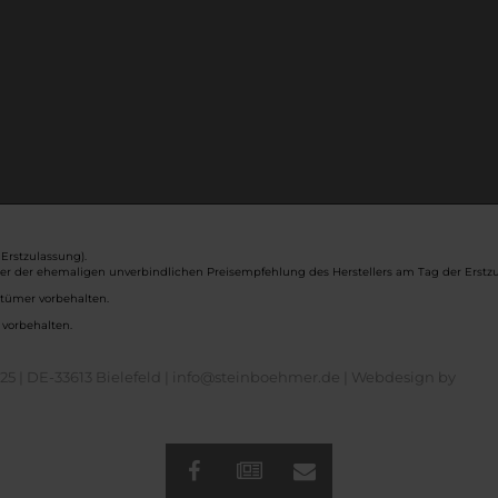
Erstzulassung).
ber der ehemaligen unverbindlichen Preisempfehlung des Herstellers am Tag der Erstzu
rtümer vorbehalten.
 vorbehalten.
5 | DE-33613 Bielefeld | info@steinboehmer.de |
Webdesign by