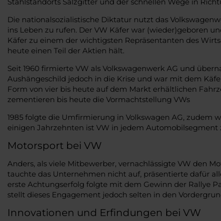
Stahlstandorts Salzgitter und der schnellen Wege in Rich
Die nationalsozialistische Diktatur nutzt das Volkswagenw
ins Leben zu rufen. Der VW Käfer war (wieder)geboren und 
Käfer zu einem der wichtigsten Repräsentanten des Wirt
heute einen Teil der Aktien hält.
Seit 1960 firmierte VW als Volkswagenwerk AG und überna
Aushängeschild jedoch in die Krise und war mit dem Käfe
Form von vier bis heute auf dem Markt erhältlichen Fahrz
zementieren bis heute die Vormachtstellung VWs
1985 folgte die Umfirmierung in Volkswagen AG, zudem wu
einigen Jahrzehnten ist VW in jedem Automobilsegment zu
Motorsport bei VW
Anders, als viele Mitbewerber, vernachlässigte VW den Mo
tauchte das Unternehmen nicht auf, präsentierte dafür all
erste Achtungserfolg folgte mit dem Gewinn der Rallye Pa
stellt dieses Engagement jedoch selten in den Vordergrun
Innovationen und Erfindungen bei VW