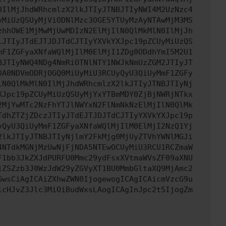
0IlMjJhdWRhcmlzX2lkJTIyJTNBJTIyNWI4M2UzNzc4
yMiUzQSUyMjViODNlMzc3OGE5YTUyMzAyNTAwMjM3MS
zhhOWE1MjMwMjUwMDIzN2ElMjIlN0QlMkMlN0IlMjJh
lJTIyJTdEJTJDJTdCJTIyYXVkYXJpc19pZCUyMiUzQS
mF1ZGFyaXNfaWQlMjIlM0ElMjI1ZDg0ODdhYmI5M2U1
BJTIyNWQ4NDg4NmRiOTNlNTY1NWJkNmUzZGM2JTIyJT
DA0NDVmODRjOGQ0MiUyMiU3RCUyQyU3QiUyMmF1ZGFy
lN0QlMkMlN0IlMjJhdWRhcmlzX2lkJTIyJTNBJTIyNj
XJpc19pZCUyMiUzQSUyMjYxYTBmMDY0ZjBjNWRjNTkx
2MjYwMTc2NzFhYTJlNWYxN2FlNmNkNzElMjIlN0QlMk
TdhZTZjZDczJTIyJTdEJTJDJTdCJTIyYXVkYXJpc19p
yQyU3QiUyMmF1ZGFyaXNfaWQlMjIlM0ElMjI2NzQ1Yj
2lkJTIyJTNBJTIyNjlmY2FkMjg0MjUyZTVhYWNlMGJi
4NTdkMGNjMzUwNjFjNDA5NTEwOCUyMiU3RCU1RCZmaW
F1bb3JkZXJdPURFU0Mmc29ydFsxXVtmaWVsZF09aXNU
jZSZzb3J0WzJdW29yZGVyXT1BU0MmbGltaXQ9MjAmc2
GwsCiAgICAiZXhwZWN0IjogewogICAgICAicmVzcG9u
icHJvZ3Jlc3MiOiBudWxsLAogICAgInJpc2t5IjogZm