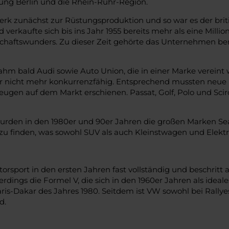
tung Berlin und die Rhein-Ruhr-Region.
erk zunächst zur Rüstungsproduktion und so war es der briti
verkaufte sich bis ins Jahr 1955 bereits mehr als eine Mill
schaftswunders. Zu dieser Zeit gehörte das Unternehmen be
hm bald Audi sowie Auto Union, die in einer Marke verein
r nicht mehr konkurrenzfähig. Entsprechend mussten neue Id
eugen auf dem Markt erschienen. Passat, Golf, Polo und Scir
rden in den 1980er und 90er Jahren die großen Marken Seat
 finden, was sowohl SUV als auch Kleinstwagen und Elektro
torsport in den ersten Jahren fast vollständig und beschrit
erdings die Formel V, die sich in den 1960er Jahren als ide
ris-Dakar des Jahres 1980. Seitdem ist VW sowohl bei Rallye
d.