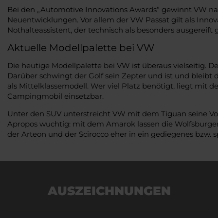
Bei den „Automotive Innovations Awards“ gewinnt VW nahe
Neuentwicklungen. Vor allem der VW Passat gilt als Inno
Nothalteassistent, der technisch als besonders ausgereift gi
Aktuelle Modellpalette bei VW
Die heutige Modellpalette bei VW ist überaus vielseitig. D
Darüber schwingt der Golf sein Zepter und ist und bleibt 
als Mittelklassemodell. Wer viel Platz benötigt, liegt mit 
Campingmobil einsetzbar.
Unter den SUV unterstreicht VW mit dem Tiguan seine Vor
Apropos wuchtig: mit dem Amarok lassen die Wolfsburger 
der Arteon und der Scirocco eher in ein gediegenes bzw. sp
AUSZEICHNUNGEN
Es wird versucht, Inhalte
von