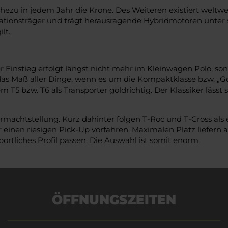
zu in jedem Jahr die Krone. Des Weiteren existiert weltwe
vationsträger und trägt herausragende Hybridmotoren unter 
lt.
er Einstieg erfolgt längst nicht mehr im Kleinwagen Polo, son
das Maß aller Dinge, wenn es um die Kompaktklasse bzw. „Golf
dem T5 bzw. T6 als Transporter goldrichtig. Der Klassiker lässt
machtstellung. Kurz dahinter folgen T-Roc und T-Cross als 
einen riesigen Pick-Up vorfahren. Maximalen Platz liefern 
ortliches Profil passen. Die Auswahl ist somit enorm.
ÖFFNUNGSZEITEN