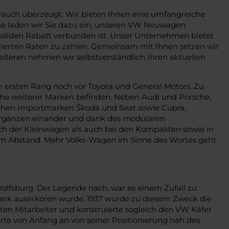
brauch überzeugt. Wir bieten Ihnen eine umfangreiche
rne laden wir Sie dazu ein, unseren VW Neuwagen
soliden Rabatt verbunden ist. Unser Unternehmen bietet
ulierten Raten zu zahlen. Gemeinsam mit Ihnen setzen wir
eiteren nehmen wir selbstverständlich Ihren aktuellen
n ersten Rang noch vor Toyota und General Motors. Zu
he weiterer Marken befinden. Neben Audi und Porsche,
reichen Importmarken Škoda und Seat sowie Cupra,
 ergänzen einander und dank des modularen
ich der Kleinwagen als auch bei den Kompakten sowie in
tem Abstand. Mehr Volks-Wagen im Sinne des Wortes geht
Wolfsburg. Der Legende nach, war es einem Zufall zu
werk auserkoren wurde. 1937 wurde zu diesem Zweck die
sten Mitarbeiter und konstruierte sogleich den VW Käfer
te von Anfang an von seiner Positionierung nah des