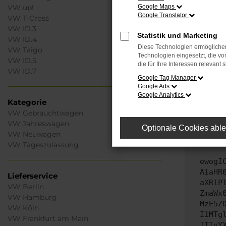
Laden
Google Maps
VW up!
Prüfe
Google Translator
VW T-Cross
Manche
VW ID.3
Statistik und Marketing
andere
VW ID.4
Diese Technologien ermöglichen
VW Taigo
Start
Technologien eingesetzt, die v
VW ID.5
Das k
die für Ihre Interessen relevant s
VW ID.7
Stell
Google Tag Manager
Google Ads
Veralt
Google Analytics
unters
Kategorie
VW Gebrauchtwagen
Wende
VW Jahreswagen
Wenn d
Optionale Cookies abl
VW Neuwagen
kannst
VW Tageszulassung
ewogI
AiaHR
Lieferservice
aXRlP
VW Berlin
ZmaWx
VW Hamburg
MzE5Z
VW Köln
I1MTg
VW Frankfurt am Main
JTIyY