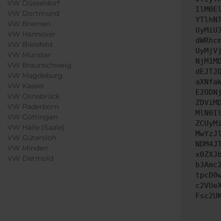
VW Düsseldorf
IlM0E
VW Dortmund
YTlhN
VW Bremen
UyMiU
VW Hannover
dWRhc
VW Bielefeld
UyMjV
VW Münster
NjM1M
VW Braunschweig
dEJTJ
VW Magdeburg
aXNfa
VW Kassel
E2ODN
VW Osnabrück
ZDViM
VW Paderborn
MlN0I
VW Göttingen
ZCUyM
VW Halle (Saale)
MwYzJ
VW Gütersloh
NDM4J
VW Minden
x0ZXJ
VW Detmold
b3Amc
tpcD0
c2VUe
Fsc2U