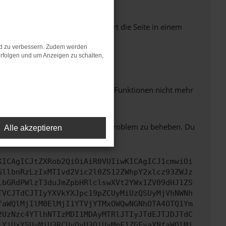
Seiten verhindern. Funktioniert die Seite in einem
nd zu verbessern. Zudem werden
rfolgen und um Anzeigen zu schalten,
m neuesten Stand sind.
 auch dazu führen, dass bestimmte Funktionen nicht mehr
bitte. Wir werden versuchen, das Problem zu beheben. Du
Alle akzeptieren
ützen:
KICAgICJtZXRob2QiOiAiR0VUIiwKICAgICJ1cmwiOi
GllbnRzLzIxMTIvd2Vic2l0ZS12ZWhpY2xlcz93ZWJz
lbGRdPWlzT3duJmZpbHRlclswXVt2YWx1ZV09dHJ1ZS
TVCJTdCJTIyYXVkYXJpc19pZCUyMiUzQSUyMjVhNWNh
faWQlMjIlM0ElMjI1YTVjYTMxOWQwNGNhOTA4OTQ1Ym
2UzNzc4YTlhNTIzMDI1MDAyMTRlJTIyJTdEJTJDJTdC
iYjUxYSUyMiU3RCUyQyU3QiUyMmF1ZGFyaXNfaWQlMj