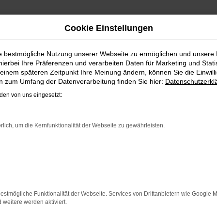
Cookie Einstellungen
ANZIEREN
ie bestmögliche Nutzung unserer Webseite zu ermöglichen und unsere
hierbei Ihre Präferenzen und verarbeiten Daten für Marketing und Stati
IM AUTOHAUS STEINBÖHMER
einem späteren Zeitpunkt Ihre Meinung ändern, können Sie die Einwillig
en zum Umfang der Datenverarbeitung finden Sie hier:
Datenschutzerkl
 traditionsreichen Hersteller überzeugen sowohl in der ak
en von uns eingesetzt:
 Zusammenarbeit mit Steinböhmer profitieren Sie sowohl be
 schreibt Tradition groß und befindet sich seit dem Jahr 19
ferservice direkt zu Ihnen nach Hause. Sprechen Sie uns an 
rlich, um die Kernfunktionalität der Webseite zu gewährleisten.
ER: NETWORK ERROR
n ist ein Fehler aufgetreten.
 ein paar Tipps, die dir helfen können:
estmögliche Funktionalität der Webseite. Services von Drittanbietern wie Google 
eitere werden aktiviert.
rüfe deine Firewall und deine Internetverbindung.