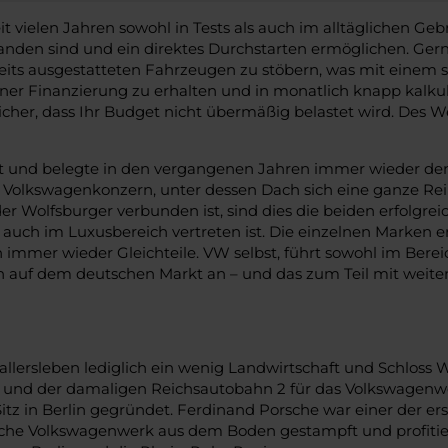
 vielen Jahren sowohl in Tests als auch im alltäglichen Ge
rhanden sind und ein direktes Durchstarten ermöglichen. Ge
eits ausgestatteten Fahrzeugen zu stöbern, was mit einem 
einer Finanzierung zu erhalten und in monatlich knapp kalk
icher, dass Ihr Budget nicht übermäßig belastet wird. Des W
elt und belegte in den vergangenen Jahren immer wieder de
Volkswagenkonzern, unter dessen Dach sich eine ganze Rei
der Wolfsburger verbunden ist, sind dies die beiden erfolg
 auch im Luxusbereich vertreten ist. Die einzelnen Marken
 immer wieder Gleichteile. VW selbst, führt sowohl im Bere
ken auf dem deutschen Markt an – und das zum Teil mit wei
allersleben lediglich ein wenig Landwirtschaft und Schloss 
ls und der damaligen Reichsautobahn 2 für das Volkswagen
tz in Berlin gegründet. Ferdinand Porsche war einer der er
sche Volkswagenwerk aus dem Boden gestampft und profitier