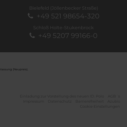
Bielefeld (Jöllenbecker Straße)
+49 521 98654-320
Schloß Holte-Stukenbrock
+49 5207 99166-0
lassung (Neupreis).
Einladung zur Vorstellung des neuen ID. Polo
AGB´s
Impressum
Datenschutz
Barrierefreiheit
Azubis
Cookie Einstellungen