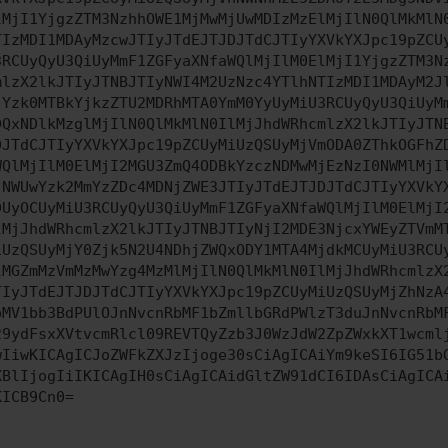
lMjI1YjgzZTM3NzhhOWE1MjMwMjUwMDIzMzElMjIlN0QlMkMlN
TIzMDI1MDAyMzcwJTIyJTdEJTJDJTdCJTIyYXVkYXJpc19pZCU
3RCUyQyU3QiUyMmF1ZGFyaXNfaWQlMjIlM0ElMjI1YjgzZTM3N
mlzX2lkJTIyJTNBJTIyNWI4M2UzNzc4YTlhNTIzMDI1MDAyM2J
jYzk0MTBkYjkzZTU2MDRhMTA0YmM0YyUyMiU3RCUyQyU3QiUyM
DQxNDlkMzglMjIlN0QlMkMlN0IlMjJhdWRhcmlzX2lkJTIyJTN
DJTdCJTIyYXVkYXJpc19pZCUyMiUzQSUyMjVmODA0ZThkOGFhZ
WQlMjIlM0ElMjI2MGU3ZmQ4ODBkYzczNDMwMjEzNzI0NWMlMjI
jNWUwYzk2MmYzZDc4MDNjZWE3JTIyJTdEJTJDJTdCJTIyYXVkY
DUyOCUyMiU3RCUyQyU3QiUyMmF1ZGFyaXNfaWQlMjIlM0ElMjI
lMjJhdWRhcmlzX2lkJTIyJTNBJTIyNjI2MDE3NjcxYWEyZTVmM
iUzQSUyMjY0Zjk5N2U4NDhjZWQxODY1MTA4MjdkMCUyMiU3RCU
lMGZmMzVmMzMwYzg4MzMlMjIlN0QlMkMlN0IlMjJhdWRhcmlzX
TIyJTdEJTJDJTdCJTIyYXVkYXJpc19pZCUyMiUzQSUyMjZhNzA
bMV1bb3BdPUlOJnNvcnRbMF1bZmllbGRdPWlzT3duJnNvcnRbM
29ydFsxXVtvcmRlcl09REVTQyZzb3J0WzJdW2ZpZWxkXT1wcml
wIiwKICAgICJoZWFkZXJzIjoge30sCiAgICAiYm9keSI6IG51b
XBlIjogIiIKICAgIH0sCiAgICAidGltZW91dCI6IDAsCiAgICA
KICB9Cn0=