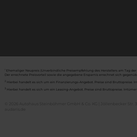
Ehemaliger Neupreis (Unverbindliche Preisempfehlung des Herstellers am Tag der 
1
Der errechnete Preisvorteil sowie die angegebene Ersparnis errechnet sich gegenü
2
Hierbei handelt es sich um ein Finanzierungs-Angebot. Preise sind Bruttopreise. Ir
3
Hierbei handelt es sich um ein Leasing-Angebot. Preise sind Bruttopreise. Irrtümer
© 2026 Autohaus Steinböhmer GmbH & Co. KG | Jöllenbecker Str. 32
audaris.de