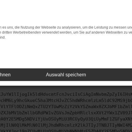
 andere Webseiten, zum Beispiel deine Suchmaschine?
 deine Browsererweiterungen.
 Erweiterungen, wie Werbeblocker, können das Laden bestimmter 
n Browser oder in einem privaten Fenster?
 es uns, die Nutzung der Webseite zu analysieren, um die Leistung zu messen u
e dein Gerät neu.
on dritten Werbetreibenden verwendet werden, um Sie auf anderen Webseiten zu ve
ann manchmal helfen, vorübergehende Probleme zu beheben.
ind.
e sicher, dass dein Browser und dein Betriebssystem auf de
ete Software birgt nicht nur ein Sicherheitsrisiko, sondern kann
tützt werden.
 dich an den Webseitenbetreiber.
u alle oben genannten Schritte versucht hast, kontaktiere uns 
ehnen
Auswahl speichern
 uns diesen Text schicken, um uns bei der Fehlersuche zu unterst
CJuYW1lIjogIk5ldHdvcmtFcnJvciIsCiAgImNvbmZpZyI6IHs
0cHM6Ly9hcGkueC5ha3MtcHJvZC5hdWRhcmlzLm5ldC92MS9jb
TVlYTFlODZiNmQxZTU2YTUwMzZiY2VkYSZmaWx0ZXJbMF1bZml
0ZXJbMV1bZmllbGRdPW1vZGVsJmZpbHRlclsxXVt2YWx1ZV09J
DA0Y2E5MDg5NDViYjUxOSUyMiU3RCUyQyU3QiUyMmF1ZGFyaXN
lMjIlN0QlMkMlN0IlMjJhdWRhcmlzX2lkJTIyJTNBJTIyNWI4M
XVkYXJpc19pZCUyMiUzQSUyMjVhNWNhMzE5ZDA0Y2E5MDg5NDV