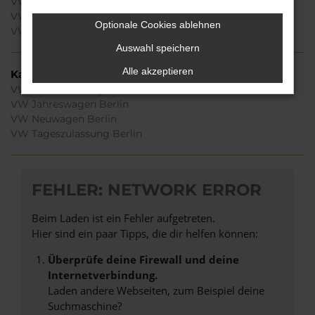
VW Taigo Berlin
VW ID.5 Berlin
Optionale Cookies ablehnen
VW ID.7 Berlin
Auswahl speichern
Alle akzeptieren
Kategorie
VW Gebrauchtwagen Berlin
VW Jahreswagen Berlin
VW Neuwagen Berlin
VW Tageszulassung Berlin
FEHLER: NETWORK ERROR
Beim Laden ist ein Fehler aufgetreten.
Hier sind ein paar Tipps, die dir helfen können:
Überprüfe deine Firewall und deine
Internetverbindung.
Laden andere Webseiten, zum Beispiel deine
Suchmaschine?