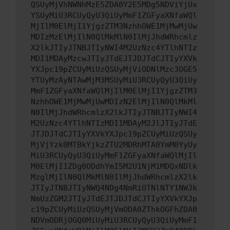
QSUyMjVhNWNhMzE5ZDA0Y2E5MDg5NDViYjUx
YSUyMiU3RCUyQyU3QiUyMmF1ZGFyaXNfaWQl
MjIlM0ElMjI1YjgzZTM3NzhhOWE1MjMwMjUw
MDIzMzElMjIlN0QlMkMlN0IlMjJhdWRhcmlz
X2lkJTIyJTNBJTIyNWI4M2UzNzc4YTlhNTIz
MDI1MDAyMzcwJTIyJTdEJTJDJTdCJTIyYXVk
YXJpc19pZCUyMiUzQSUyMjViODNlMzc3OGE5
YTUyMzAyNTAwMjM3MSUyMiU3RCUyQyU3QiUy
MmF1ZGFyaXNfaWQlMjIlM0ElMjI1YjgzZTM3
NzhhOWE1MjMwMjUwMDIzN2ElMjIlN0QlMkMl
N0IlMjJhdWRhcmlzX2lkJTIyJTNBJTIyNWI4
M2UzNzc4YTlhNTIzMDI1MDAyM2JlJTIyJTdE
JTJDJTdCJTIyYXVkYXJpc19pZCUyMiUzQSUy
MjVjYzk0MTBkYjkzZTU2MDRhMTA0YmM0YyUy
MiU3RCUyQyU3QiUyMmF1ZGFyaXNfaWQlMjIl
M0ElMjI1ZDg0ODdhYmI5M2U1NjM1MDQxNDlk
MzglMjIlN0QlMkMlN0IlMjJhdWRhcmlzX2lk
JTIyJTNBJTIyNWQ4NDg4NmRiOTNlNTY1NWJk
NmUzZGM2JTIyJTdEJTJDJTdCJTIyYXVkYXJp
c19pZCUyMiUzQSUyMjVmODA0ZThkOGFhZDA0
NDVmODRjOGQ0MiUyMiU3RCUyQyU3QiUyMmF1