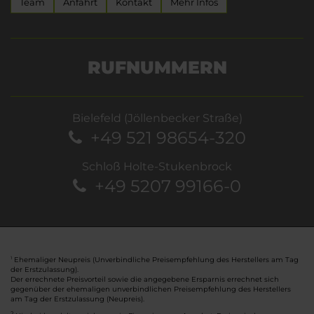
Team
Anfahrt
Kontakt
Mehr Infos
RUFNUMMERN
Bielefeld (Jöllenbecker Straße)
+49 521 98654-320
Schloß Holte-Stukenbrock
+49 5207 99166-0
Ehemaliger Neupreis (Unverbindliche Preisempfehlung des Herstellers am Tag
1
der Erstzulassung).
Der errechnete Preisvorteil sowie die angegebene Ersparnis errechnet sich
gegenüber der ehemaligen unverbindlichen Preisempfehlung des Herstellers
am Tag der Erstzulassung (Neupreis).
2