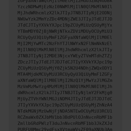
ZGFyaXNfaWQlMjIlM0ElMjI2MGU3ZmQ4ODBk
YzczNDMwMjEzNzI0NWMlMjIlN0QlMkMlN0Il
MjJhdWRhcmlzX2lkJTIyJTNBJTIyNjE2ODNj
NWUwYzk2MmYzZDc4MDNjZWE3JTIyJTdEJTJD
JTdCJTIyYXVkYXJpc19pZCUyMiUzQSUyMjYx
YTBmMDY0ZjBjNWRjNTkxZDViMDUyOCUyMiU3
RCUyQyU3QiUyMmF1ZGFyaXNfaWQlMjIlM0El
MjI2MjYwMTc2NzFhYTJlNWYxN2FlNmNkNzEl
MjIlN0QlMkMlN0IlMjJhdWRhcmlzX2lkJTIy
JTNBJTIyNjI2MDE3NjcxYWEyZTVmMTdhZTZj
ZDczJTIyJTdEJTJDJTdCJTIyYXVkYXJpc19p
ZCUyMiUzQSUyMjY0Zjk5N2U4NDhjZWQxODY1
MTA4MjdkMCUyMiU3RCUyQyU3QiUyMmF1ZGFy
aXNfaWQlMjIlM0ElMjI2NzQ1YjMwYzJlMGZm
MzVmMzMwYzg4MzMlMjIlN0QlMkMlN0IlMjJh
dWRhcmlzX2lkJTIyJTNBJTIyNjlmY2FkMjg0
MjUyZTVhYWNlMGJiNDM4JTIyJTdEJTJDJTdC
JTIyYXVkYXJpc19pZCUyMiUzQSUyMjZhNzA4
NTdkMGNjMzUwNjFjNDA5NTEwOCUyMiU3RCU1
RCZmaWx0ZXJbMV1bb3BdPUlOJnNvcnRbMF1b
ZmllbGRdPWlzT3duJnNvcnRbMF1bb3JkZXJd
PURFU0Mmc29ydFsxXVtmaWVsZF09aXNUb3Am