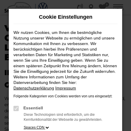
0
Zum
MENÜ
Hauptinhalt
Cookie Einstellungen
springen
VW KAUFEN, LEASEN
Wir nutzen Cookies, um Ihnen die bestmögliche
ODER FINANZIEREN |
Nutzung unserer Webseite zu ermöglichen und unsere
Kommunikation mit Ihnen zu verbessern. Wir
LIEFERSERVICE NACH
berücksichtigen hierbei Ihre Präferenzen und
BERLIN
verarbeiten Daten für Marketing und Statistiken nur,
wenn Sie uns Ihre Einwilligung geben. Wenn Sie zu
einem späteren Zeitpunkt Ihre Meinung ändern, können
IHR NEUER VW – WIE
Sie die Einwilligung jederzeit für die Zukunft widerrufen.
Weitere Informationen zum Umfang der
Datenverarbeitung finden Sie hier:
GESCHAFFEN FÜR BERLIN
Datenschutzerklärung
Impressum
Folgende Kategorien von Cookies werden von uns eingesetzt:
Wenn Sie viel in Berlin und Umgebung unterwegs sind,
empfehlen wir Ihnen guten Gewissens ein Fahrzeug
Essentiell
des Herstellers VW. Hintergrund ist unsere Erfahrung
Diese Technologien sind erforderlich, um die
aus mehr als 80 Jahren im Automobilgeschäft. Wir
Kernfunktionalität der Webseite zu gewährleisten.
setzen auf VW für Berlin und versprechen Ihnen, dass
Spaces CDN
Sie in ein rundum überzeugendes Fahrzeug steigen.