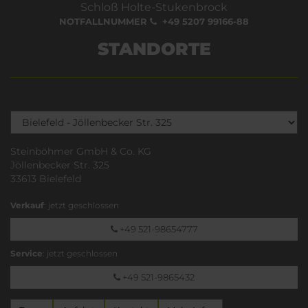
Schloß Holte-Stukenbrock
NOTFALLNUMMER
+49 5207 99166-88
STANDORTE
Steinböhmer GmbH & Co. KG
Jöllenbecker Str. 325
33613 Bielefeld
Verkauf
: jetzt geschlossen
+49 521-98654777
Service
: jetzt geschlossen
+49 521-9865432