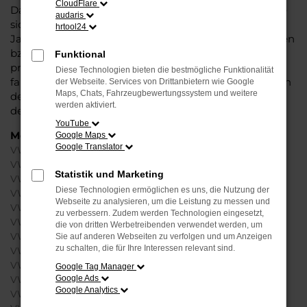
CloudFlare
Dabei spielt noch nicht einmal eine große Rolle, ob Sie
audaris
sich für einen günstigen Gebrauchtwagen oder
hrtool24
Jahreswagen entscheiden oder gleich einen Neuwagen
bzw. eine Tageszulassung wählen. Bei Steinböhmer
Funktional
profitieren Sie von der gesamten Bandbreite und
Diese Technologien bieten die bestmögliche Funktionalität
fahren Ihren VW in Berlin wahlweise als Kleinwagen, in
der Webseite. Services von Drittanbietern wie Google
Maps, Chats, Fahrzeugbewertungssystem und weitere
der Kompaktklasse oder auch als SUV, um nur einige
werden aktiviert.
der vielen Möglichkeiten zu nennen.
YouTube
Modelle
Google Maps
Google Translator
VW Golf Berlin
VW Passat Variant Berlin
Statistik und Marketing
VW Polo Berlin
Diese Technologien ermöglichen es uns, die Nutzung der
VW T-Roc Berlin
Webseite zu analysieren, um die Leistung zu messen und
VW Tiguan Berlin
zu verbessern. Zudem werden Technologien eingesetzt,
VW Tiguan Allspace Berlin
die von dritten Werbetreibenden verwendet werden, um
VW Touareg Berlin
Sie auf anderen Webseiten zu verfolgen und um Anzeigen
zu schalten, die für Ihre Interessen relevant sind.
VW up! Berlin
VW T-Cross Berlin
Google Tag Manager
Google Ads
VW ID.3 Berlin
Google Analytics
VW ID.4 Berlin