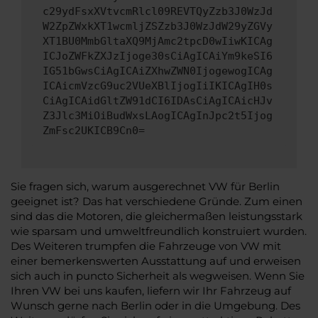
c29ydFsxXVtvcmRlcl09REVTQyZzb3J0WzJd
W2ZpZWxkXT1wcmljZSZzb3J0WzJdW29yZGVy
XT1BU0MmbGltaXQ9MjAmc2tpcD0wIiwKICAg
ICJoZWFkZXJzIjoge30sCiAgICAiYm9keSI6
IG51bGwsCiAgICAiZXhwZWN0IjogewogICAg
ICAicmVzcG9uc2VUeXBlIjogIiIKICAgIH0s
CiAgICAidGltZW91dCI6IDAsCiAgICAicHJv
Z3Jlc3MiOiBudWxsLAogICAgInJpc2t5Ijog
ZmFsc2UKICB9Cn0=
Sie fragen sich, warum ausgerechnet VW für Berlin
geeignet ist? Das hat verschiedene Gründe. Zum einen
sind das die Motoren, die gleichermaßen leistungsstark
wie sparsam und umweltfreundlich konstruiert wurden.
Des Weiteren trumpfen die Fahrzeuge von VW mit
einer bemerkenswerten Ausstattung auf und erweisen
sich auch in puncto Sicherheit als wegweisen. Wenn Sie
Ihren VW bei uns kaufen, liefern wir Ihr Fahrzeug auf
Wunsch gerne nach Berlin oder in die Umgebung. Des