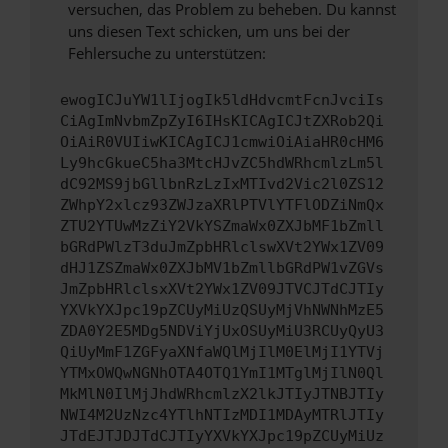
versuchen, das Problem zu beheben. Du kannst
uns diesen Text schicken, um uns bei der
Fehlersuche zu unterstützen:
ewogICJuYW1lIjogIk5ldHdvcmtFcnJvciIs
CiAgImNvbmZpZyI6IHsKICAgICJtZXRob2Qi
OiAiR0VUIiwKICAgICJ1cmwiOiAiaHR0cHM6
Ly9hcGkueC5ha3MtcHJvZC5hdWRhcmlzLm5l
dC92MS9jbGllbnRzLzIxMTIvd2Vic2l0ZS12
ZWhpY2xlcz93ZWJzaXRlPTVlYTFlODZiNmQx
ZTU2YTUwMzZiY2VkYSZmaWx0ZXJbMF1bZmll
bGRdPWlzT3duJmZpbHRlclswXVt2YWx1ZV09
dHJ1ZSZmaWx0ZXJbMV1bZmllbGRdPW1vZGVs
JmZpbHRlclsxXVt2YWx1ZV09JTVCJTdCJTIy
YXVkYXJpc19pZCUyMiUzQSUyMjVhNWNhMzE5
ZDA0Y2E5MDg5NDViYjUxOSUyMiU3RCUyQyU3
QiUyMmF1ZGFyaXNfaWQlMjIlM0ElMjI1YTVj
YTMxOWQwNGNhOTA4OTQ1YmI1MTglMjIlN0Ql
MkMlN0IlMjJhdWRhcmlzX2lkJTIyJTNBJTIy
NWI4M2UzNzc4YTlhNTIzMDI1MDAyMTRlJTIy
JTdEJTJDJTdCJTIyYXVkYXJpc19pZCUyMiUz