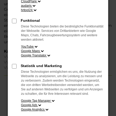
CloudFlare
unbedenklich sowohl einen Neuwagen als auch einen
audaris
Gebrauchten, sowohl eine Tageszulassung als auch
hrtool24
einen Jahreswagen erwerben. Wenn Sie sich für
Steinböhmer entscheiden, erhalten Sie einen
Funktional
erheblichen Nachlass bzw. Rabatt und genießen zudem
Diese Technologien bieten die bestmögliche Funktionalität
einen außergewöhnlichen Service. Das beginnt bei der
der Webseite. Services von Drittanbietern wie Google
Maps, Chats, Fahrzeugbewertungssystem und weitere
Beratung und setzt sich mit vielen Dienstleistungen
werden aktiviert.
unserer Meisterwerkstatt fort.
YouTube
Kategorie
Google Maps
Google Translator
VW ID.7 Neuwagen Berlin
VW ID.7 Tageszulassung Berlin
Statistik und Marketing
VW ID.7 Berlin
Diese Technologien ermöglichen es uns, die Nutzung der
Webseite zu analysieren, um die Leistung zu messen und
zu verbessern. Zudem werden Technologien eingesetzt,
die von dritten Werbetreibenden verwendet werden, um
FEHLER: NETWORK ERROR
Sie auf anderen Webseiten zu verfolgen und um Anzeigen
zu schalten, die für Ihre Interessen relevant sind.
Beim Laden ist ein Fehler aufgetreten.
Google Tag Manager
Hier sind ein paar Tipps, die dir helfen können:
Google Ads
Google Analytics
Überprüfe deine Firewall und deine