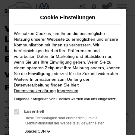
0
Zum
MENÜ
Hauptinhalt
Cookie Einstellungen
springen
VW ID.7 KAUFEN,
Wir nutzen Cookies, um Ihnen die bestmögliche
LEASEN, FINANZIEREN |
Nutzung unserer Webseite zu ermöglichen und unsere
Kommunikation mit Ihnen zu verbessern. Wir
LIEFERSERVICE NACH
berücksichtigen hierbei Ihre Präferenzen und
BERLIN
verarbeiten Daten für Marketing und Statistiken nur,
wenn Sie uns Ihre Einwilligung geben. Wenn Sie zu
einem späteren Zeitpunkt Ihre Meinung ändern, können
VW ID.7 – IHR PERFEKTES
Sie die Einwilligung jederzeit für die Zukunft widerrufen.
Weitere Informationen zum Umfang der
Datenverarbeitung finden Sie hier:
FAHRZEUG FÜR BERLIN
Datenschutzerklärung
Impressum
Folgende Kategorien von Cookies werden von uns eingesetzt:
Sie möchten in Berlin und Umgebung mobil sein bzw.
mobil bleiben. Unser Vorschlag ist ein VW ID.7, denn
Essentiell
dieses Fahrzeug vereint eine ganze Reihe an Vorzügen.
Diese Technologien sind erforderlich, um die
Da ist zunächst einmal die Tradition des Herstellers. Ein
Kernfunktionalität der Webseite zu gewährleisten.
VW ID.7 für Berlin ist perfekt verarbeitet und auf
Spaces CDN
Langlebigkeit ausgelegt. Auf diese Weise können Sie