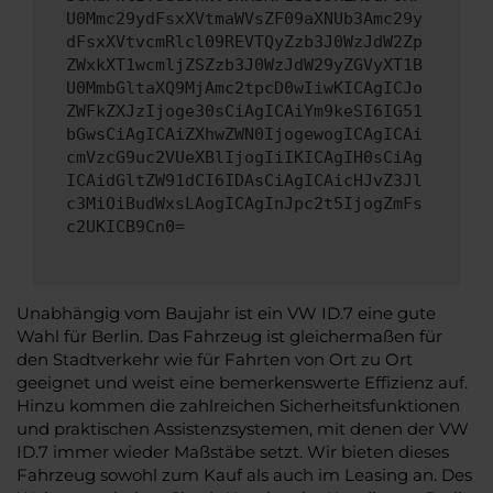
U0Mmc29ydFsxXVtmaWVsZF09aXNUb3Amc29y
dFsxXVtvcmRlcl09REVTQyZzb3J0WzJdW2Zp
ZWxkXT1wcmljZSZzb3J0WzJdW29yZGVyXT1B
U0MmbGltaXQ9MjAmc2tpcD0wIiwKICAgICJo
ZWFkZXJzIjoge30sCiAgICAiYm9keSI6IG51
bGwsCiAgICAiZXhwZWN0IjogewogICAgICAi
cmVzcG9uc2VUeXBlIjogIiIKICAgIH0sCiAg
ICAidGltZW91dCI6IDAsCiAgICAicHJvZ3Jl
c3MiOiBudWxsLAogICAgInJpc2t5IjogZmFs
c2UKICB9Cn0=
Unabhängig vom Baujahr ist ein VW ID.7 eine gute
Wahl für Berlin. Das Fahrzeug ist gleichermaßen für
den Stadtverkehr wie für Fahrten von Ort zu Ort
geeignet und weist eine bemerkenswerte Effizienz auf.
Hinzu kommen die zahlreichen Sicherheitsfunktionen
und praktischen Assistenzsystemen, mit denen der VW
ID.7 immer wieder Maßstäbe setzt. Wir bieten dieses
Fahrzeug sowohl zum Kauf als auch im Leasing an. Des