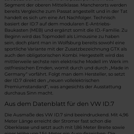
Segment der oberen Mittelklasse. Mancherorts werden
bereits Vergleiche zum Passat angestellt und in der Tat
handelt es sich um eine Art Nachfolger. Technisch
basiert der ID.7 auf dem modularen E-Antriebs-
Baukasten (MEB) und ergänzt somit die ID.-Familie. Zu
Beginn wird das Topmodell als Limousine zu haben
sein, doch plant man in Wolfsburg bereits sowohl eine
sportliche Variante mit der Zusatzbezeichnung GTX als
auch den obligatorischen Kombi. Hergestellt wird das
mittlerweile sechste rein elektrische Modell im Werk im
ostfriesischen Emden, womit durch und durch „Made in
Germany“ vorfährt. Folgt man dem Hersteller, so setzt
der ID.7 direkt den „neuen vollelektrischen
Premiumstandard“, was angesichts der Ausstattung
durchaus Sinn macht.
Aus dem Datenblatt für den VW ID.7
Die Ausmaße des VW ID.7 sind beeindruckend. Mit 4,96
Meter Länge erreicht der Stromer fast schon die
Oberklasse und setzt auch mit 1,86 Meter Breite sowie
einer Höhe von 1,54 Meter ein Ausrufezeichen. Die