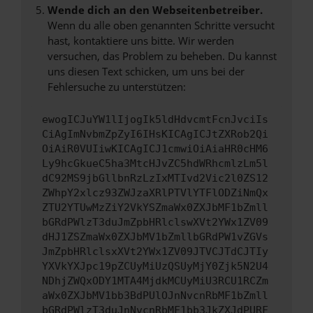
Wende dich an den Webseitenbetreiber.
Wenn du alle oben genannten Schritte versucht
hast, kontaktiere uns bitte. Wir werden
versuchen, das Problem zu beheben. Du kannst
uns diesen Text schicken, um uns bei der
Fehlersuche zu unterstützen:
ewogICJuYW1lIjogIk5ldHdvcmtFcnJvciIs
CiAgImNvbmZpZyI6IHsKICAgICJtZXRob2Qi
OiAiR0VUIiwKICAgICJ1cmwiOiAiaHR0cHM6
Ly9hcGkueC5ha3MtcHJvZC5hdWRhcmlzLm5l
dC92MS9jbGllbnRzLzIxMTIvd2Vic2l0ZS12
ZWhpY2xlcz93ZWJzaXRlPTVlYTFlODZiNmQx
ZTU2YTUwMzZiY2VkYSZmaWx0ZXJbMF1bZmll
bGRdPWlzT3duJmZpbHRlclswXVt2YWx1ZV09
dHJ1ZSZmaWx0ZXJbMV1bZmllbGRdPW1vZGVs
JmZpbHRlclsxXVt2YWx1ZV09JTVCJTdCJTIy
YXVkYXJpc19pZCUyMiUzQSUyMjY0Zjk5N2U4
NDhjZWQxODY1MTA4MjdkMCUyMiU3RCU1RCZm
aWx0ZXJbMV1bb3BdPUlOJnNvcnRbMF1bZmll
bGRdPWlzT3duJnNvcnRbMF1bb3JkZXJdPURF