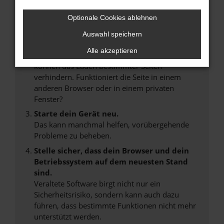
Internetverbindung.
Laden andere Webseiten, zum Beispiel deine
Optionale Cookies ablehnen
Suchmaschine?
Auswahl speichern
Prüfe deine Browsererweiterungen.
Alle akzeptieren
Manche Erweiterungen, wie Werbeblocker,
können das Laden bestimmter Seiten
verhindern. Funktioniert die Seite in einem
anderen Browser oder in einem privaten
Fenster?
Starte dein Gerät neu.
Das kann manchmal helfen, vorübergehende
Probleme zu beheben.
Stelle sicher, dass dein Browser und dein
Betriebssystem auf dem neuesten Stand
sind.
Veraltete Software birgt nicht nur ein
Sicherheitsrisiko, sondern kann auch dazu
führen, dass bestimmte Funktionen nicht mehr
unterstützt werden.