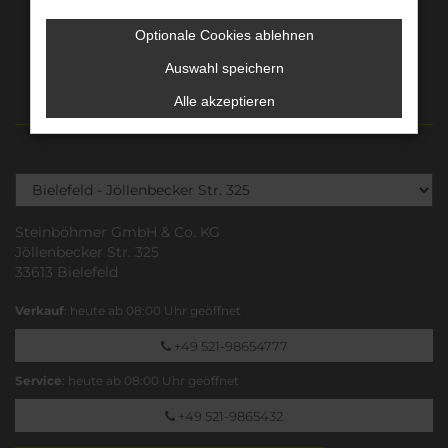
Schloß Holte-Stukenbrock
Optionale Cookies ablehnen
NOTFALLNUMMER
+49 5207 99166-88
Auswahl speichern
STANDORTE
Alle akzeptieren
Steinböhmer GmbH & Co. KG
Jöllenbecker Str. 325
33613 Bielefeld
Verkauf
: heute ab 08:00 Uhr geöffnet
+49 521-98654777
Service
: heute ab 08:00 Uhr geöffnet
+49 521-9865432