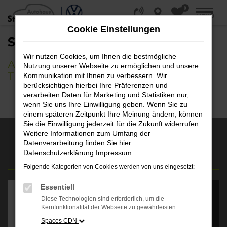
0
Zum
MENÜ
Hauptinhalt
Cookie Einstellungen
springen
SERVICEANFRAGE
Wir nutzen Cookies, um Ihnen die bestmögliche
ANMELDUNG &
Nutzung unserer Webseite zu ermöglichen und unsere
TERMINVEREINBARUNG
Kommunikation mit Ihnen zu verbessern. Wir
berücksichtigen hierbei Ihre Präferenzen und
verarbeiten Daten für Marketing und Statistiken nur,
wenn Sie uns Ihre Einwilligung geben. Wenn Sie zu
einem späteren Zeitpunkt Ihre Meinung ändern, können
Sie die Einwilligung jederzeit für die Zukunft widerrufen.
Weitere Informationen zum Umfang der
Datenverarbeitung finden Sie hier:
AUSZEICHNUNGEN
Datenschutzerklärung
Impressum
Folgende Kategorien von Cookies werden von uns eingesetzt:
Es wird versucht, Inhalte
von
Essentiell
apps.autohauskenner.de
Diese Technologien sind erforderlich, um die
zu laden. Dabei können
Kernfunktionalität der Webseite zu gewährleisten.
Daten an Dritte
weitergegeben werden.
Spaces CDN
Wenn Sie damit