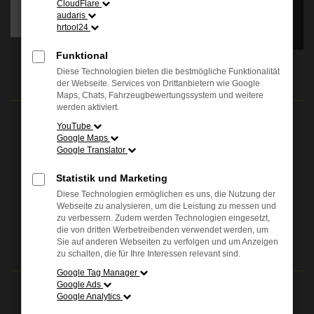
CloudFlare
einverstanden sind, klicken
audaris
Sie bitte auf "Bestätigen".
hrtool24
Bestätigen
Funktional
ÖFFNUNGSZEITEN
Diese Technologien bieten die bestmögliche Funktionalität
der Webseite. Services von Drittanbietern wie Google
Maps, Chats, Fahrzeugbewertungssystem und weitere
werden aktiviert.
Verkauf:
YouTube
Mo. - Fr.: 08.00 - 18.00 Uhr
Google Maps
Sa.: 09.00 - 13.00 Uhr
Google Translator
Service:
Statistik und Marketing
Mo. - Fr.: 07.00 - 18.00 Uhr
Diese Technologien ermöglichen es uns, die Nutzung der
Sa.: 09.00 - 13.00 Uhr
Webseite zu analysieren, um die Leistung zu messen und
zu verbessern. Zudem werden Technologien eingesetzt,
die von dritten Werbetreibenden verwendet werden, um
24H NOTDIENSTNUMMER
Sie auf anderen Webseiten zu verfolgen und um Anzeigen
zu schalten, die für Ihre Interessen relevant sind.
Google Tag Manager
Google Ads
Bielefeld (Jöllenbecker Straße)
Google Analytics
NOTFALLNUMMER
+49 521 98654-333