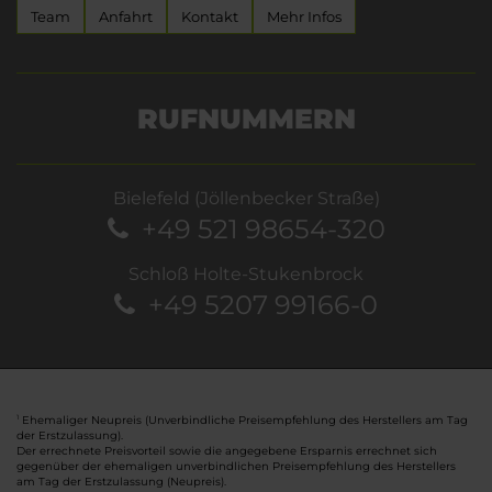
Team
Anfahrt
Kontakt
Mehr Infos
RUFNUMMERN
Bielefeld (Jöllenbecker Straße)
+49 521 98654-320
Schloß Holte-Stukenbrock
+49 5207 99166-0
Ehemaliger Neupreis (Unverbindliche Preisempfehlung des Herstellers am Tag
1
der Erstzulassung).
Der errechnete Preisvorteil sowie die angegebene Ersparnis errechnet sich
gegenüber der ehemaligen unverbindlichen Preisempfehlung des Herstellers
am Tag der Erstzulassung (Neupreis).