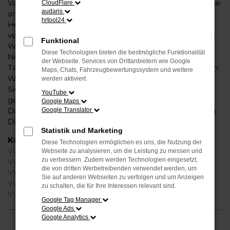
Variant, denn dieses Fahrzeug vereint eine ganze Reihe
CloudFlare
audaris
an Vorzügen. Da ist zunächst einmal die Tradition des
hrtool24
Herstellers. Ein VW Passat Variant für Berlin ist perfekt
verarbeitet und auf Langlebigkeit ausgelegt. Auf diese
Funktional
Weise können Sie unbedenklich sowohl einen
Diese Technologien bieten die bestmögliche Funktionalität
Neuwagen als auch einen Gebrauchten, sowohl eine
der Webseite. Services von Drittanbietern wie Google
Tageszulassung als auch einen Jahreswagen erwerben.
Maps, Chats, Fahrzeugbewertungssystem und weitere
Wenn Sie sich für Steinböhmer entscheiden, erhalten
werden aktiviert.
Sie einen erheblichen Nachlass bzw. Rabatt und
YouTube
genießen zudem einen außergewöhnlichen Service.
Google Maps
Das beginnt bei der Beratung und setzt sich mit vielen
Google Translator
Dienstleistungen unserer Meisterwerkstatt fort.
Statistik und Marketing
Kategorie
Diese Technologien ermöglichen es uns, die Nutzung der
VW Passat Variant Gebrauchtwagen Berlin
Webseite zu analysieren, um die Leistung zu messen und
zu verbessern. Zudem werden Technologien eingesetzt,
VW Passat Variant Jahreswagen Berlin
die von dritten Werbetreibenden verwendet werden, um
VW Passat Variant Neuwagen Berlin
Sie auf anderen Webseiten zu verfolgen und um Anzeigen
VW Passat Variant Tageszulassung Berlin
zu schalten, die für Ihre Interessen relevant sind.
VW Passat Variant Berlin
Google Tag Manager
Google Ads
Google Analytics