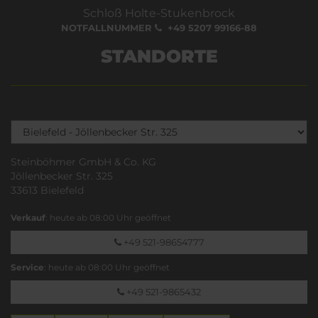
Schloß Holte-Stukenbrock
NOTFALLNUMMER
+49 5207 99166-88
STANDORTE
Steinböhmer GmbH & Co. KG
Jöllenbecker Str. 325
33613 Bielefeld
Verkauf
: heute ab 08:00 Uhr geöffnet
+49 521-98654777
Service
: heute ab 08:00 Uhr geöffnet
+49 521-9865432