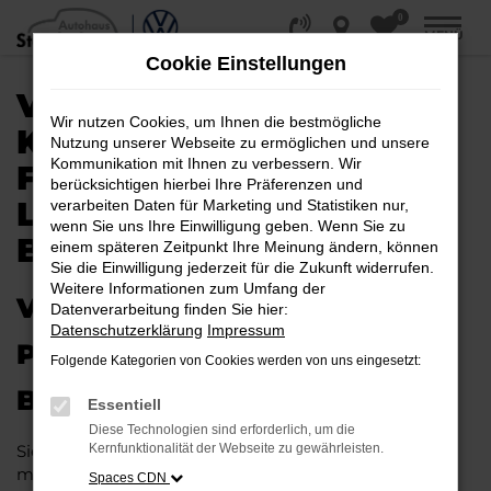
0
Zum
MENÜ
Hauptinhalt
Cookie Einstellungen
springen
VW PASSAT VARIANT
Wir nutzen Cookies, um Ihnen die bestmögliche
KAUFEN, LEASEN,
Nutzung unserer Webseite zu ermöglichen und unsere
Kommunikation mit Ihnen zu verbessern. Wir
FINANZIEREN |
berücksichtigen hierbei Ihre Präferenzen und
LIEFERSERVICE NACH
verarbeiten Daten für Marketing und Statistiken nur,
wenn Sie uns Ihre Einwilligung geben. Wenn Sie zu
BERLIN
einem späteren Zeitpunkt Ihre Meinung ändern, können
Sie die Einwilligung jederzeit für die Zukunft widerrufen.
Weitere Informationen zum Umfang der
VW PASSAT VARIANT – IHR
Datenverarbeitung finden Sie hier:
Datenschutzerklärung
Impressum
PERFEKTES FAHRZEUG FÜR
Folgende Kategorien von Cookies werden von uns eingesetzt:
BERLIN
Essentiell
Diese Technologien sind erforderlich, um die
Sie möchten in Berlin und Umgebung mobil sein bzw.
Kernfunktionalität der Webseite zu gewährleisten.
mobil bleiben. Unser Vorschlag ist ein VW Passat
Spaces CDN