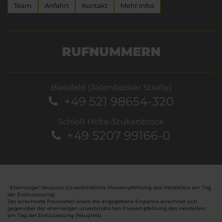
Team
Anfahrt
Kontakt
Mehr Infos
RUFNUMMERN
Bielefeld (Jöllenbecker Straße)
+49 521 98654-320
Schloß Holte-Stukenbrock
+49 5207 99166-0
Ehemaliger Neupreis (Unverbindliche Preisempfehlung des Herstellers am Tag
1
der Erstzulassung).
Der errechnete Preisvorteil sowie die angegebene Ersparnis errechnet sich
gegenüber der ehemaligen unverbindlichen Preisempfehlung des Herstellers
am Tag der Erstzulassung (Neupreis).