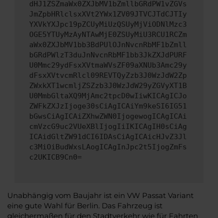
dHJ1ZSZmaWx0ZXJbMV1bZmllbGRdPW1vZGVs
JmZpbHRlclsxXVt2YWx1ZV09JTVCJTdCJTIy
YXVkYXJpc19pZCUyMiUzQSUyMjViODNlMzc3
OGE5YTUyMzAyNTAwMjE0ZSUyMiU3RCU1RCZm
aWx0ZXJbMV1bb3BdPUlOJnNvcnRbMF1bZmll
bGRdPWlzT3duJnNvcnRbMF1bb3JkZXJdPURF
U0Mmc29ydFsxXVtmaWVsZF09aXNUb3Amc29y
dFsxXVtvcmRlcl09REVTQyZzb3J0WzJdW2Zp
ZWxkXT1wcmljZSZzb3J0WzJdW29yZGVyXT1B
U0MmbGltaXQ9MjAmc2tpcD0wIiwKICAgICJo
ZWFkZXJzIjoge30sCiAgICAiYm9keSI6IG51
bGwsCiAgICAiZXhwZWN0IjogewogICAgICAi
cmVzcG9uc2VUeXBlIjogIiIKICAgIH0sCiAg
ICAidGltZW91dCI6IDAsCiAgICAicHJvZ3Jl
c3MiOiBudWxsLAogICAgInJpc2t5IjogZmFs
c2UKICB9Cn0=
Unabhängig vom Baujahr ist ein VW Passat Variant
eine gute Wahl für Berlin. Das Fahrzeug ist
gleichermaßen für den Stadtverkehr wie für Fahrten