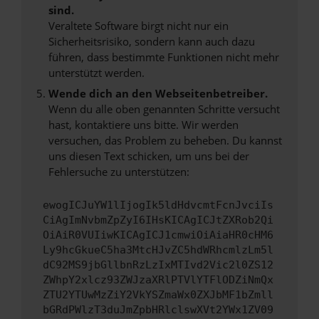
sind.
Veraltete Software birgt nicht nur ein
Sicherheitsrisiko, sondern kann auch dazu
führen, dass bestimmte Funktionen nicht mehr
unterstützt werden.
Wende dich an den Webseitenbetreiber.
Wenn du alle oben genannten Schritte versucht
hast, kontaktiere uns bitte. Wir werden
versuchen, das Problem zu beheben. Du kannst
uns diesen Text schicken, um uns bei der
Fehlersuche zu unterstützen:
ewogICJuYW1lIjogIk5ldHdvcmtFcnJvciIs
CiAgImNvbmZpZyI6IHsKICAgICJtZXRob2Qi
OiAiR0VUIiwKICAgICJ1cmwiOiAiaHR0cHM6
Ly9hcGkueC5ha3MtcHJvZC5hdWRhcmlzLm5l
dC92MS9jbGllbnRzLzIxMTIvd2Vic2l0ZS12
ZWhpY2xlcz93ZWJzaXRlPTVlYTFlODZiNmQx
ZTU2YTUwMzZiY2VkYSZmaWx0ZXJbMF1bZmll
bGRdPWlzT3duJmZpbHRlclswXVt2YWx1ZV09