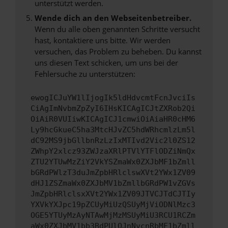
unterstützt werden.
Wende dich an den Webseitenbetreiber.
Wenn du alle oben genannten Schritte versucht
hast, kontaktiere uns bitte. Wir werden
versuchen, das Problem zu beheben. Du kannst
uns diesen Text schicken, um uns bei der
Fehlersuche zu unterstützen:
ewogICJuYW1lIjogIk5ldHdvcmtFcnJvciIs
CiAgImNvbmZpZyI6IHsKICAgICJtZXRob2Qi
OiAiR0VUIiwKICAgICJ1cmwiOiAiaHR0cHM6
Ly9hcGkueC5ha3MtcHJvZC5hdWRhcmlzLm5l
dC92MS9jbGllbnRzLzIxMTIvd2Vic2l0ZS12
ZWhpY2xlcz93ZWJzaXRlPTVlYTFlODZiNmQx
ZTU2YTUwMzZiY2VkYSZmaWx0ZXJbMF1bZmll
bGRdPWlzT3duJmZpbHRlclswXVt2YWx1ZV09
dHJ1ZSZmaWx0ZXJbMV1bZmllbGRdPW1vZGVs
JmZpbHRlclsxXVt2YWx1ZV09JTVCJTdCJTIy
YXVkYXJpc19pZCUyMiUzQSUyMjViODNlMzc3
OGE5YTUyMzAyNTAwMjMzMSUyMiU3RCU1RCZm
aWx0ZXJbMV1bb3BdPUlOJnNvcnRbMF1bZmll