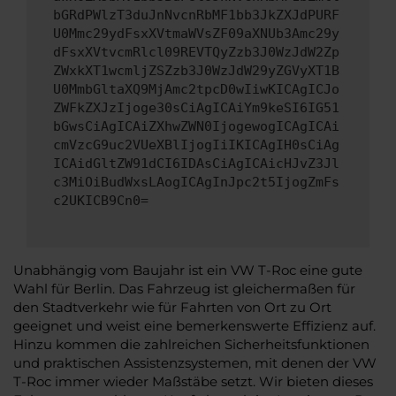
bGRdPWlzT3duJnNvcnRbMF1bb3JkZXJdPURF
U0Mmc29ydFsxXVtmaWVsZF09aXNUb3Amc29y
dFsxXVtvcmRlcl09REVTQyZzb3J0WzJdW2Zp
ZWxkXT1wcmljZSZzb3J0WzJdW29yZGVyXT1B
U0MmbGltaXQ9MjAmc2tpcD0wIiwKICAgICJo
ZWFkZXJzIjoge30sCiAgICAiYm9keSI6IG51
bGwsCiAgICAiZXhwZWN0IjogewogICAgICAi
cmVzcG9uc2VUeXBlIjogIiIKICAgIH0sCiAg
ICAidGltZW91dCI6IDAsCiAgICAicHJvZ3Jl
c3MiOiBudWxsLAogICAgInJpc2t5IjogZmFs
c2UKICB9Cn0=
Unabhängig vom Baujahr ist ein VW T-Roc eine gute
Wahl für Berlin. Das Fahrzeug ist gleichermaßen für
den Stadtverkehr wie für Fahrten von Ort zu Ort
geeignet und weist eine bemerkenswerte Effizienz auf.
Hinzu kommen die zahlreichen Sicherheitsfunktionen
und praktischen Assistenzsystemen, mit denen der VW
T-Roc immer wieder Maßstäbe setzt. Wir bieten dieses