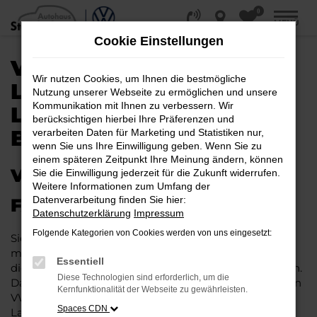
0
Zum
MENÜ
Hauptinhalt
Cookie Einstellungen
springen
VW T-ROC KAUFEN,
Wir nutzen Cookies, um Ihnen die bestmögliche
LEASEN, FINANZIEREN |
Nutzung unserer Webseite zu ermöglichen und unsere
Kommunikation mit Ihnen zu verbessern. Wir
LIEFERSERVICE NACH
berücksichtigen hierbei Ihre Präferenzen und
BERLIN
verarbeiten Daten für Marketing und Statistiken nur,
wenn Sie uns Ihre Einwilligung geben. Wenn Sie zu
einem späteren Zeitpunkt Ihre Meinung ändern, können
VW T-ROC – IHR PERFEKTES
Sie die Einwilligung jederzeit für die Zukunft widerrufen.
Weitere Informationen zum Umfang der
Datenverarbeitung finden Sie hier:
FAHRZEUG FÜR BERLIN
Datenschutzerklärung
Impressum
Folgende Kategorien von Cookies werden von uns eingesetzt:
Sie möchten in Berlin und Umgebung mobil sein bzw.
mobil bleiben. Unser Vorschlag ist ein VW T-Roc, denn
Essentiell
dieses Fahrzeug vereint eine ganze Reihe an Vorzügen.
Diese Technologien sind erforderlich, um die
Da ist zunächst einmal die Tradition des Herstellers. Ein
Kernfunktionalität der Webseite zu gewährleisten.
VW T-Roc für Berlin ist perfekt verarbeitet und auf
Spaces CDN
Langlebigkeit ausgelegt. Auf diese Weise können Sie