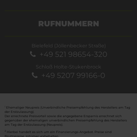
RUFNUMMERN
Bielefeld (Jöllenbecker Straße)
+49 521 98654-320
Schloß Holte-Stukenbrock
+49 5207 99166-0
Ehemaliger Neupreis (Unverbindliche Preisempfehlung des Herstellers am Tag
1
der Erstzulassung).
Der errechnete Preisvorteil sowie die angegebene Ersparnis errechnet sich
gegenüber der ehemaligen unverbindlichen Preisempfehlung des Herstellers
am Tag der Erstzulassung (Neupreis).
2
Hierbei handelt es sich um ein Finanzierungs-Angebot. Preise sind
Bruttopreise. Irrtümer vorbehalten.