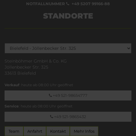
NOTFALLNUMMER
+49 5207 99166-88
STANDORTE
Steinböhmer GmbH & Co. KG
Jöllenbecker Str. 325
33613 Bielefeld
Verkauf
: heute ab 08:00 Uhr geöffnet
+49 521-98654777
Service
: heute ab 08:00 Uhr geöffnet
+49 521-9865432
Team
Anfahrt
Kontakt
Mehr Infos