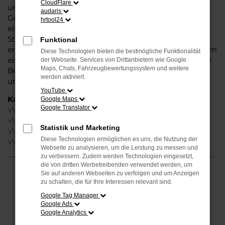
CloudFlare
unbedenklich sowohl einen Neuwagen als auch einen
audaris
Gebrauchten, sowohl eine Tageszulassung als auch
hrtool24
einen Jahreswagen erwerben. Wenn Sie sich für
Steinböhmer entscheiden, erhalten Sie einen
Funktional
erheblichen Nachlass bzw. Rabatt und genießen zudem
Diese Technologien bieten die bestmögliche Funktionalität
einen außergewöhnlichen Service. Das beginnt bei der
der Webseite. Services von Drittanbietern wie Google
Maps, Chats, Fahrzeugbewertungssystem und weitere
Beratung und setzt sich mit vielen Dienstleistungen
werden aktiviert.
unserer Meisterwerkstatt fort.
YouTube
Kategorie
Google Maps
Google Translator
VW T-Roc Gebrauchtwagen Berlin
VW T-Roc Berlin
Statistik und Marketing
VW T-Roc Jahreswagen Berlin
Diese Technologien ermöglichen es uns, die Nutzung der
VW T-Roc Neuwagen Berlin
Webseite zu analysieren, um die Leistung zu messen und
zu verbessern. Zudem werden Technologien eingesetzt,
die von dritten Werbetreibenden verwendet werden, um
Sie auf anderen Webseiten zu verfolgen und um Anzeigen
FEHLER: NETWORK ERROR
zu schalten, die für Ihre Interessen relevant sind.
Google Tag Manager
Beim Laden ist ein Fehler aufgetreten.
Google Ads
Hier sind ein paar Tipps, die dir helfen können:
Google Analytics