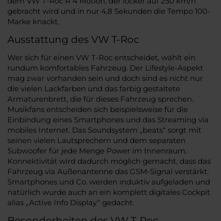
dem VW T-Roc R 4 Motion, der locker auf 250 km/h
gebracht wird und in nur 4,8 Sekunden die Tempo 100-
Marke knackt.
Ausstattung des VW T-Roc
Wer sich für einen VW T-Roc entscheidet, wählt ein
rundum komfortables Fahrzeug. Der Lifestyle-Aspekt
mag zwar vorhanden sein und doch sind es nicht nur
die vielen Lackfarben und das farbig gestaltete
Armaturenbrett, die für dieses Fahrzeug sprechen.
Musikfans entscheiden sich beispielsweise für die
Einbindung eines Smartphones und das Streaming via
mobiles Internet. Das Soundsystem „beats“ sorgt mit
seinen vielen Lautsprechern und dem separaten
Subwoofer für jede Menge Power im Innenraum.
Konnektivität wird dadurch möglich gemacht, dass das
Fahrzeug via Außenantenne das GSM-Signal verstärkt.
Smartphones und Co. werden induktiv aufgeladen und
natürlich wurde auch an ein komplett digitales Cockpit
alias „Active Info Display“ gedacht.
Besonderheiten des VW T-Roc