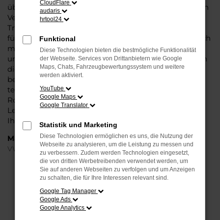
CloudFlare
überzeugt vor allem in der aktuellen Generation in den
audaris
Vergleichstests und gilt in vielerlei Hinsicht als
hrtool24
Trendsetter. Wenn Sie Ihren VW T-Roc EU-Neuwagen
für Berlin bei Steinböhmer kaufen, profitieren Sie gleich
Funktional
mehrfach. So bieten wir einen umfangreichen Service
Diese Technologien bieten die bestmögliche Funktionalität
und bringen eine Erfahrung von mehr als 80 Jahren in
der Webseite. Services von Drittanbietern wie Google
Maps, Chats, Fahrzeugbewertungssystem und weitere
die Beratung mit ein. Darüber hinaus sichern Sie sich
werden aktiviert.
bei jedem Kauf einen Rabatt bzw. Nachlass, der
teilweise im zweistelligen Prozentbereich liegt. VW T-
YouTube
Google Maps
Roc EU-Neuwagen für Berlin sind bei uns auch im
Google Translator
Leasing zu haben und entsprechend zu 100 Prozent
Ihren individuellen Vorstellungen.
Statistik und Marketing
Diese Technologien ermöglichen es uns, die Nutzung der
Marken
Webseite zu analysieren, um die Leistung zu messen und
VW
zu verbessern. Zudem werden Technologien eingesetzt,
die von dritten Werbetreibenden verwendet werden, um
Sie auf anderen Webseiten zu verfolgen und um Anzeigen
FEHLER: NETWORK ERROR
zu schalten, die für Ihre Interessen relevant sind.
Google Tag Manager
Beim Laden ist ein Fehler aufgetreten.
Google Ads
Hier sind ein paar Tipps, die dir helfen können:
Google Analytics