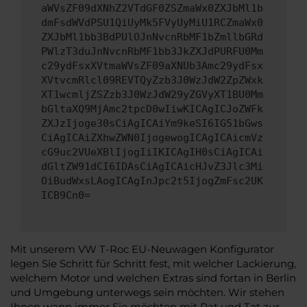
aWVsZF09dXNhZ2VTdGF0ZSZmaWx0ZXJbMl1b
dmFsdWVdPSU1QiUyMk5FVyUyMiU1RCZmaWx0
ZXJbMl1bb3BdPUlOJnNvcnRbMF1bZmllbGRd
PWlzT3duJnNvcnRbMF1bb3JkZXJdPURFU0Mm
c29ydFsxXVtmaWVsZF09aXNUb3Amc29ydFsx
XVtvcmRlcl09REVTQyZzb3J0WzJdW2ZpZWxk
XT1wcmljZSZzb3J0WzJdW29yZGVyXT1BU0Mm
bGltaXQ9MjAmc2tpcD0wIiwKICAgICJoZWFk
ZXJzIjoge30sCiAgICAiYm9keSI6IG51bGws
CiAgICAiZXhwZWN0IjogewogICAgICAicmVz
cG9uc2VUeXBlIjogIiIKICAgIH0sCiAgICAi
dGltZW91dCI6IDAsCiAgICAicHJvZ3Jlc3Mi
OiBudWxsLAogICAgInJpc2t5IjogZmFsc2UK
ICB9Cn0=
Mit unserem VW T-Roc EU-Neuwagen Konfigurator
legen Sie Schritt für Schritt fest, mit welcher Lackierung,
welchem Motor und welchen Extras sind fortan in Berlin
und Umgebung unterwegs sein möchten. Wir stehen
Ihnen wann immer Sie möchten mit Rat und Tat zur