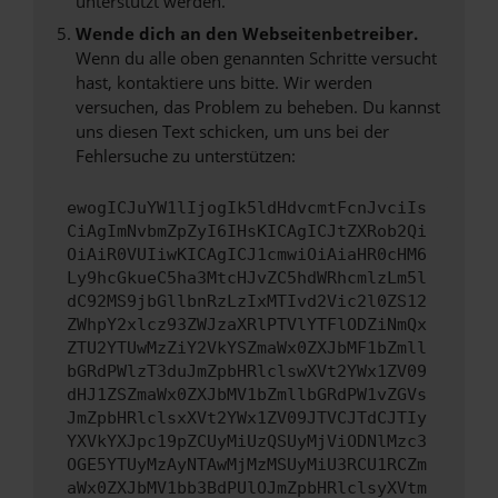
unterstützt werden.
Wende dich an den Webseitenbetreiber.
Wenn du alle oben genannten Schritte versucht
hast, kontaktiere uns bitte. Wir werden
versuchen, das Problem zu beheben. Du kannst
uns diesen Text schicken, um uns bei der
Fehlersuche zu unterstützen:
ewogICJuYW1lIjogIk5ldHdvcmtFcnJvciIs
CiAgImNvbmZpZyI6IHsKICAgICJtZXRob2Qi
OiAiR0VUIiwKICAgICJ1cmwiOiAiaHR0cHM6
Ly9hcGkueC5ha3MtcHJvZC5hdWRhcmlzLm5l
dC92MS9jbGllbnRzLzIxMTIvd2Vic2l0ZS12
ZWhpY2xlcz93ZWJzaXRlPTVlYTFlODZiNmQx
ZTU2YTUwMzZiY2VkYSZmaWx0ZXJbMF1bZmll
bGRdPWlzT3duJmZpbHRlclswXVt2YWx1ZV09
dHJ1ZSZmaWx0ZXJbMV1bZmllbGRdPW1vZGVs
JmZpbHRlclsxXVt2YWx1ZV09JTVCJTdCJTIy
YXVkYXJpc19pZCUyMiUzQSUyMjViODNlMzc3
OGE5YTUyMzAyNTAwMjMzMSUyMiU3RCU1RCZm
aWx0ZXJbMV1bb3BdPUlOJmZpbHRlclsyXVtm