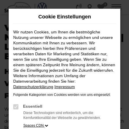
0
Zum
MENÜ
Hauptinhalt
Cookie Einstellungen
springen
VW T-ROC EU-
Wir nutzen Cookies, um Ihnen die bestmögliche
NEUWAGEN / REIMPORT |
Nutzung unserer Webseite zu ermöglichen und unsere
Kommunikation mit Ihnen zu verbessern. Wir
LIEFERSERVICE NACH
berücksichtigen hierbei Ihre Präferenzen und
BERLIN
verarbeiten Daten für Marketing und Statistiken nur,
wenn Sie uns Ihre Einwilligung geben. Wenn Sie zu
einem späteren Zeitpunkt Ihre Meinung ändern, können
HERAUSRAGENDE QUALITÄT:
Sie die Einwilligung jederzeit für die Zukunft widerrufen.
Weitere Informationen zum Umfang der
Datenverarbeitung finden Sie hier:
VW T-ROC EU-NEUWAGEN
Datenschutzerklärung
Impressum
FÜR BERLIN
Folgende Kategorien von Cookies werden von uns eingesetzt:
Essentiell
Wer in puncto Qualität keinerlei Kompromisse eingeht
Diese Technologien sind erforderlich, um die
und bei Fahrten durch Berlin auf dem neuesten Stand
Kernfunktionalität der Webseite zu gewährleisten.
der Automobiltechnik sein möchte, landet unweigerlich
Spaces CDN
bei einem VW T-Roc EU-Neuwagen. Dieses Fahrzeug