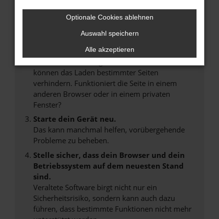
Überprüfe deine Firewall und deine
Internetverbindung.
Optionale Cookies ablehnen
Laden andere Webseiten, zum Beispiel deine
Auswahl speichern
Suchmaschine?
Alle akzeptieren
Prüfe deine Browsererweiterungen.
Manche Erweiterungen, wie Werbeblocker,
können das Laden bestimmter Seiten
verhindern. Funktioniert die Seite in einem
anderen Browser oder in einem privaten
Fenster?
Starte dein Gerät neu.
Das kann manchmal helfen, vorübergehende
Probleme zu beheben.
Stelle sicher, dass dein Browser und dein
Betriebssystem auf dem neuesten Stand
sind.
Veraltete Software birgt nicht nur ein
Sicherheitsrisiko, sondern kann auch dazu
führen, dass bestimmte Funktionen nicht mehr