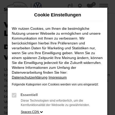
0
Zum
MENÜ
Hauptinhalt
Cookie Einstellungen
springen
VW T-CROSS KAUFEN,
Wir nutzen Cookies, um Ihnen die bestmögliche
LEASEN, FINANZIEREN
Nutzung unserer Webseite zu ermöglichen und unsere
Kommunikation mit Ihnen zu verbessern. Wir
berücksichtigen hierbei Ihre Präferenzen und
DIESE VORTEILE BIETET EIN
verarbeiten Daten für Marketing und Statistiken nur,
wenn Sie uns Ihre Einwilligung geben. Wenn Sie zu
VW T-CROSS
einem späteren Zeitpunkt Ihre Meinung ändern, können
Sie die Einwilligung jederzeit für die Zukunft widerrufen.
Weitere Informationen zum Umfang der
Um die Besonderheit des VW T-Cross zu verstehen,
Datenverarbeitung finden Sie hier:
braucht man lediglich in einem der vielen erfolgreichen
Datenschutzerklärung
Impressum
Testberichte nachzublättern. Sowohl als Neuwagen als
Folgende Kategorien von Cookies werden von uns eingesetzt:
auch in der gebrauchten Variante überzeugt dieses
Modell auf ganzer Linie. Eine der Besonderheiten
Essentiell
besteht darin, dass ein VW T-Cross nicht nur eine
Diese Technologien sind erforderlich, um die
Verstandesentscheidung darstellt, sondern auch
Kernfunktionalität der Webseite zu gewährleisten.
emotionale Aspekte bedient. Einfacher ausgedrückt
ließe sich sagen, dass dieses Fahrzeug das Herz höher
Spaces CDN