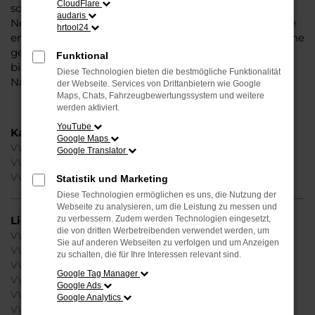
CloudFlare
schlagen lässt. Wie wäre es mit einem VW T-Cross
audaris
Neuwagen aus dem Autohaus Steinböhmer? Oder Sie
hrtool24
entscheiden sich für eine günstige Tageszulassung, eine
gebrauchte Ausführung, gerne als Jahreswagen. Wir
Funktional
bieten Ihnen Vielfalt und räumen Ihnen gerne einen
Diese Technologien bieten die bestmögliche Funktionalität
Nachlass bzw. Rabatt ein.
der Webseite. Services von Drittanbietern wie Google
Maps, Chats, Fahrzeugbewertungssystem und weitere
werden aktiviert.
YouTube
Kategorie
Google Maps
VW T-Cross Neuwagen
Google Translator
VW T-Cross Gebrauchtwagen
VW T-Cross Tageszulassung
Statistik und Marketing
Diese Technologien ermöglichen es uns, die Nutzung der
Webseite zu analysieren, um die Leistung zu messen und
Lieferservice
zu verbessern. Zudem werden Technologien eingesetzt,
die von dritten Werbetreibenden verwendet werden, um
VW T-Cross Berlin
Sie auf anderen Webseiten zu verfolgen und um Anzeigen
VW T-Cross Hamburg
zu schalten, die für Ihre Interessen relevant sind.
VW T-Cross Köln
Google Tag Manager
VW T-Cross Frankfurt am Main
Google Ads
VW T-Cross Düsseldorf
Google Analytics
VW T-Cross Dortmund