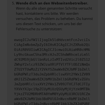
Wende dich an den Webseitenbetreiber.
Wenn du alle oben genannten Schritte versucht
hast, kontaktiere uns bitte. Wir werden
versuchen, das Problem zu beheben. Du kannst
uns diesen Text schicken, um uns bei der
Fehlersuche zu unterstützen:
ewogICJuYW1lIjogIk5ldHdvcmtFcnJvciIs
CiAgImNvbmZpZyI6IHsKICAgICJtZXRob2Qi
OiAiR0VUIiwKICAgICJ1cmwiOiAiaHR0cHM6
Ly9hcGkueC5ha3MtcHJvZC5hdWRhcmlzLm5l
dC92MS9jbGllbnRzLzIxMTIvd2Vic2l0ZS12
ZWhpY2xlcz93ZWJzaXRlPTVlYTFlODZiNmQx
ZTU2YTUwMzZiY2VkYSZmaWx0ZXJbMF1bZmll
bGRdPWlzT3duJmZpbHRlclswXVt2YWx1ZV09
dHJ1ZSZmaWx0ZXJbMV1bZmllbGRdPW1vZGVs
JmZpbHRlclsxXVt2YWx1ZV09JTVCJTdCJTIy
YXVkYXJpc19pZCUyMiUzQSUyMjVjYzk0MTBk
YjkzZTU2MDRhMTA0YmM0YyUyMiU3RCU1RCZm
aWx0ZXJbMV1bb3BdPUlOJnNvcnRbMF1bZmll
bGRdPWlzT3duJnNvcnRbMF1bb3JkZXJdPURF