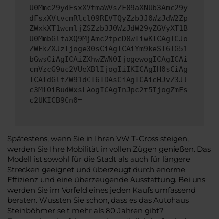
U0Mmc29ydFsxXVtmaWVsZF09aXNUb3Amc29y
dFsxXVtvcmRlcl09REVTQyZzb3J0WzJdW2Zp
ZWxkXT1wcmljZSZzb3J0WzJdW29yZGVyXT1B
U0MmbGltaXQ9MjAmc2tpcD0wIiwKICAgICJo
ZWFkZXJzIjoge30sCiAgICAiYm9keSI6IG51
bGwsCiAgICAiZXhwZWN0IjogewogICAgICAi
cmVzcG9uc2VUeXBlIjogIiIKICAgIH0sCiAg
ICAidGltZW91dCI6IDAsCiAgICAicHJvZ3Jl
c3MiOiBudWxsLAogICAgInJpc2t5IjogZmFs
c2UKICB9Cn0=
Spätestens, wenn Sie in Ihren VW T-Cross steigen,
werden Sie Ihre Mobilität in vollen Zügen genießen. Das
Modell ist sowohl für die Stadt als auch für längere
Strecken geeignet und überzeugt durch enorme
Effizienz und eine überzeugende Ausstattung. Bei uns
werden Sie im Vorfeld eines jeden Kaufs umfassend
beraten. Wussten Sie schon, dass es das Autohaus
Steinböhmer seit mehr als 80 Jahren gibt?