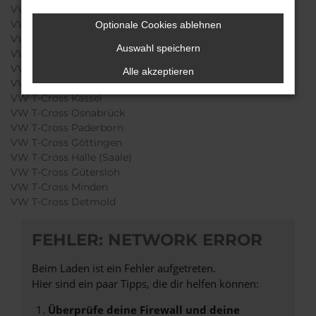
VW T-Cross Bremen
VW T-Cross Hannover
Optionale Cookies ablehnen
VW T-Cross Bielefeld
Auswahl speichern
VW T-Cross Münster
VW T-Cross Braunschweig
Alle akzeptieren
VW T-Cross Magdeburg
VW T-Cross Kassel
VW T-Cross Osnabrück
VW T-Cross Paderborn
VW T-Cross Göttingen
VW T-Cross Halle (Saale)
VW T-Cross Gütersloh
VW T-Cross Minden
VW T-Cross Detmold
FEHLER: NETWORK ERROR
Beim Laden ist ein Fehler aufgetreten.
Hier sind ein paar Tipps, die dir helfen können:
Überprüfe deine Firewall und deine