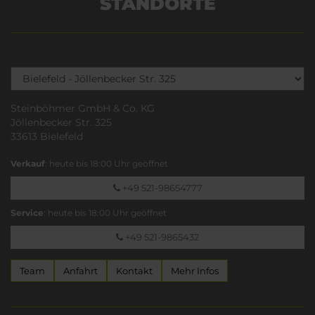
STANDORTE
Steinböhmer GmbH & Co. KG
Jöllenbecker Str. 325
33613 Bielefeld
Verkauf
: heute bis 18:00 Uhr geöffnet
+49 521-98654777
Service
: heute bis 18:00 Uhr geöffnet
+49 521-9865432
Team
Anfahrt
Kontakt
Mehr Infos