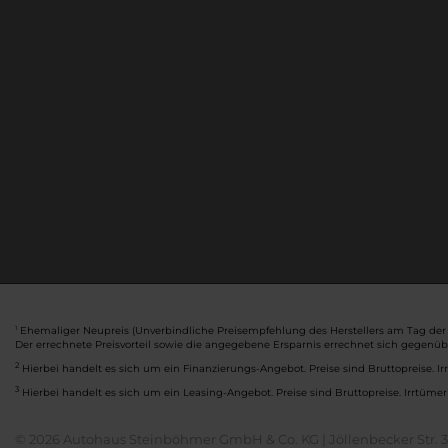
Ehemaliger Neupreis (Unverbindliche Preisempfehlung des Herstellers am Tag der 
1
Der errechnete Preisvorteil sowie die angegebene Ersparnis errechnet sich gegenü
2
Hierbei handelt es sich um ein Finanzierungs-Angebot. Preise sind Bruttopreise. Ir
3
Hierbei handelt es sich um ein Leasing-Angebot. Preise sind Bruttopreise. Irrtümer
© 2026 Autohaus Steinböhmer GmbH & Co. KG | Jöllenbecker Str. 32