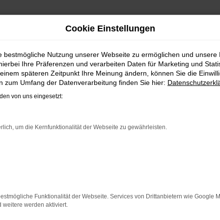
Cookie Einstellungen
SEN, FINANZIEREN | LIEFE
ie bestmögliche Nutzung unserer Webseite zu ermöglichen und unsere
hierbei Ihre Präferenzen und verarbeiten Daten für Marketing und Stati
 FAHRZEUG FÜR GÖTTINGEN
einem späteren Zeitpunkt Ihre Meinung ändern, können Sie die Einwillig
en zum Umfang der Datenverarbeitung finden Sie hier:
Datenschutzerkl
obil bleiben. Unser Vorschlag ist ein VW T-Cross, denn die
en von uns eingesetzt:
T-Cross für Göttingen ist perfekt verarbeitet und auf Langle
hl eine Tageszulassung als auch einen Jahreswagen erwerb
 zudem einen außergewöhnlichen Service. Das beginnt bei de
rlich, um die Kernfunktionalität der Webseite zu gewährleisten.
ER: NETWORK ERROR
n ist ein Fehler aufgetreten.
estmögliche Funktionalität der Webseite. Services von Drittanbietern wie Google 
 ein paar Tipps, die dir helfen können:
eitere werden aktiviert.