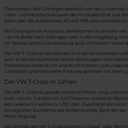
Ökonomisch lebt Göttingen ebenfalls von der Universitä
Labor- und Messtechnik sowie der Prozesstechnik und dam
Bahn oder die Autobahnen A7 und A38 und wahlweise eine 
Von Göttingen ins Autohaus Steinböhmer ist es nicht weit
– sei es direkt nach Göttingen oder in die Umgebung. Kenn
wir Service und Kundenbindung groß und bieten neben de
Der VW T-Cross ist das kleinste SUV seines Herstellers un
auch in seinen Ausmaßen einem Kleinwagen. Dem Hersteller
Präsentation eines durch und durch frischen und ungewöhn
Lackfarben und besondere Features sprechen vor allem j
Der VW T-Cross in Zahlen
Der VW T-Cross ist gerade einmal 4,11 Meter lang und wirk
hoch, was für Fahrten mit fünf Personen ausreicht. Natür
des Laderaums auf bis zu 1.281 Liter. Zwischenstufen si
beweglichen Rücklehne des Beifahrersitzes, dank der der
Meter begnügt.
Der Antrieb des VW T-Cross besteht in Diesel- oder Benzi