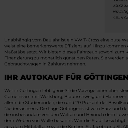
ZSZzb
wsCiA
cHJvZ
Unabhängig vom Baujahr ist ein VW T-Cross eine gute Wah
weist eine bemerkenswerte Effizienz auf. Hinzu kommen 
Maßstäbe setzt. Wir bieten dieses Fahrzeug sowohl zum Ka
Finanzierung zu monatlich günstigen Raten. Sie werden sc
Gebrauchtwagen in Zahlung nehmen.
IHR AUTOKAUF FÜR GÖTTINGEN
Wer in Göttingen lebt, genießt die Vorzüge einer eher kl
Gemeinsam mit Wolfsburg, Braunschweig und Hannover bilde
allem die Studierenden, die rund 20 Prozent der Bevölke
Niedersachsens. Die Lage Göttingens ist vom Harz und dem 
die insbesondere von den Welfen und Heinrich dem Löwe
dem Weben von Wolle bekannt. Wer die Stadt besichtigt, d
aus dem Mittelalter sowie die Kirchen St. Jacobi und St.