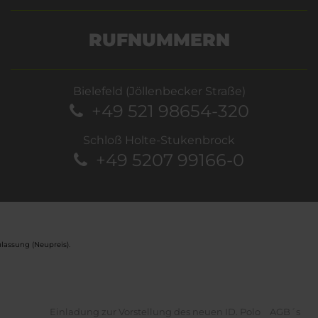
RUFNUMMERN
Bielefeld (Jöllenbecker Straße)
+49 521 98654-320
Schloß Holte-Stukenbrock
+49 5207 99166-0
lassung (Neupreis).
Einladung zur Vorstellung des neuen ID. Polo
AGB´s