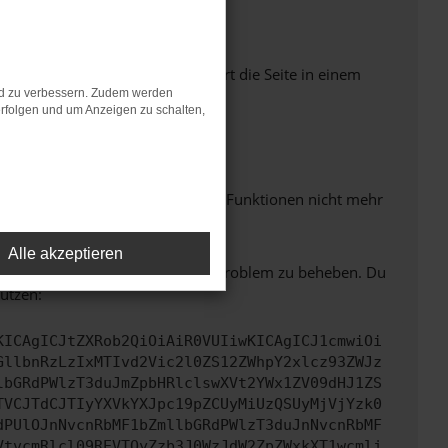
Seiten verhindern. Funktioniert die Seite in einem
nd zu verbessern. Zudem werden
rfolgen und um Anzeigen zu schalten,
m neuesten Stand sind.
 auch dazu führen, dass bestimmte Funktionen nicht mehr
Alle akzeptieren
bitte. Wir werden versuchen, das Problem zu beheben. Du
ützen:
KICAgICJtZXRob2QiOiAiR0VUIiwKICAgICJ1cmwiOi
GllbnRzLzIxMTIvd2Vic2l0ZS12ZWhpY2xlcz93ZWJz
lbGRdPWlzT3duJmZpbHRlclswXVt2YWx1ZV09dHJ1ZS
TVCJTdCJTIyYXVkYXJpc19pZCUyMiUzQSUyMjVjYzk0
dPUlOJnNvcnRbMF1bZmllbGRdPWlzT3duJnNvcnRbMF
VtvcmRlcl09REVTQyZzb3J0WzJdW2ZpZWxkXT1wcmlj