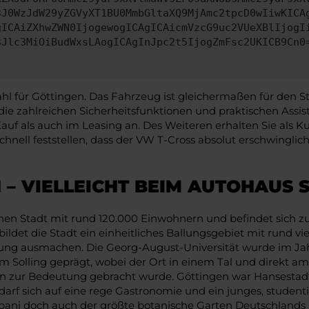
3J0WzJdW29yZGVyXT1BU0MmbGltaXQ9MjAmc2tpcD0wIiwKICA
gICAiZXhwZWN0IjogewogICAgICAicmVzcG9uc2VUeXBlIjogI
3Jlc3MiOiBudWxsLAogICAgInJpc2t5IjogZmFsc2UKICB9Cn0
l für Göttingen. Das Fahrzeug ist gleichermaßen für den St
die zahlreichen Sicherheitsfunktionen und praktischen Ass
uf als auch im Leasing an. Des Weiteren erhalten Sie als K
hnell feststellen, dass der VW T-Cross absolut erschwingli
 – VIELLEICHT BEIM AUTOHAUS
einen Stadt mit rund 120.000 Einwohnern und befindet sich z
t die Stadt ein einheitliches Ballungsgebiet mit rund vier
rung ausmachen. Die Georg-August-Universität wurde im Jah
Solling geprägt, wobei der Ort in einem Tal und direkt am Fl
n zur Bedeutung gebracht wurde. Göttingen war Hansestadt
arf sich auf eine rege Gastronomie und ein junges, studenti
 Albani doch auch der größte botanische Garten Deutschlands