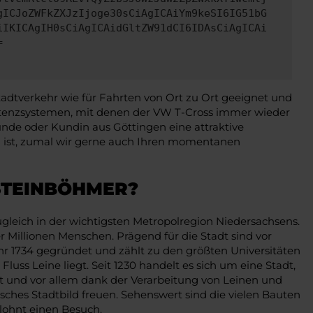
gICJoZWFkZXJzIjoge30sCiAgICAiYm9keSI6IG51bG
iIKICAgIH0sCiAgICAidGltZW91dCI6IDAsCiAgICAi
=
adtverkehr wie für Fahrten von Ort zu Ort geeignet und
istenzsystemen, mit denen der VW T-Cross immer wieder
unde oder Kundin aus Göttingen eine attraktive
ch ist, zumal wir gerne auch Ihren momentanen
 STEINBÖHMER?
ugleich in der wichtigsten Metropolregion Niedersachsens.
 Millionen Menschen. Prägend für die Stadt sind vor
r 1734 gegründet und zählt zu den größten Universitäten
uss Leine liegt. Seit 1230 handelt es sich um eine Stadt,
 und vor allem dank der Verarbeitung von Leinen und
sches Stadtbild freuen. Sehenswert sind die vielen Bauten
 lohnt einen Besuch.