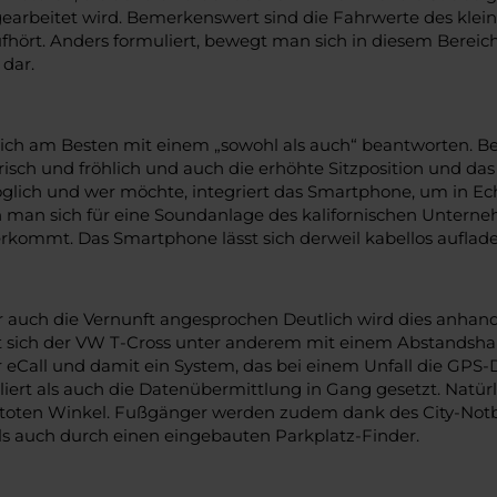
gearbeitet wird. Bemerkenswert sind die Fahrwerte des klei
fhört. Anders formuliert, bewegt man sich in diesem Berei
 dar.
t sich am Besten mit einem „sowohl als auch“ beantworten. B
frisch und fröhlich und auch die erhöhte Sitzposition und das
möglich und wer möchte, integriert das Smartphone, um in Ec
 man sich für eine Soundanlage des kalifornischen Unterne
ommt. Das Smartphone lässt sich derweil kabellos auflade
uch die Vernunft angesprochen Deutlich wird dies anhand d
ient sich der VW T-Cross unter anderem mit einem Abstands
r eCall und damit ein System, das bei einem Unfall die GPS-
liert als auch die Datenübermittlung in Gang gesetzt. Natür
oten Winkel. Fußgänger werden zudem dank des City-Notbrem
ls auch durch einen eingebauten Parkplatz-Finder.