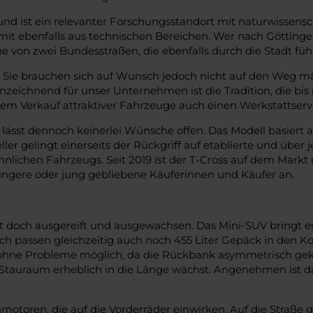
t und ist ein relevanter Forschungsstandort mit naturwis
it ebenfalls aus technischen Bereichen. Wer nach Göttinge
von zwei Bundesstraßen, die ebenfalls durch die Stadt füh
. Sie brauchen sich auf Wunsch jedoch nicht auf den Weg ma
zeichnend für unser Unternehmen ist die Tradition, die bis i
m Verkauf attraktiver Fahrzeuge auch einen Werkstattservi
d lässt dennoch keinerlei Wünsche offen. Das Modell basiert
 gelingt einerseits der Rückgriff auf etablierte und über j
lichen Fahrzeugs. Seit 2019 ist der T-Cross auf dem Markt u
üngere oder jung gebliebene Käuferinnen und Käufer an.
t doch ausgereift und ausgewachsen. Das Mini-SUV bringt es a
lich passen gleichzeitig auch noch 455 Liter Gepäck in den 
nd ohne Probleme möglich, da die Rückbank asymmetrisch gek
 Stauraum erheblich in die Länge wächst. Angenehmen ist da
nmotoren, die auf die Vorderräder einwirken. Auf die Straß