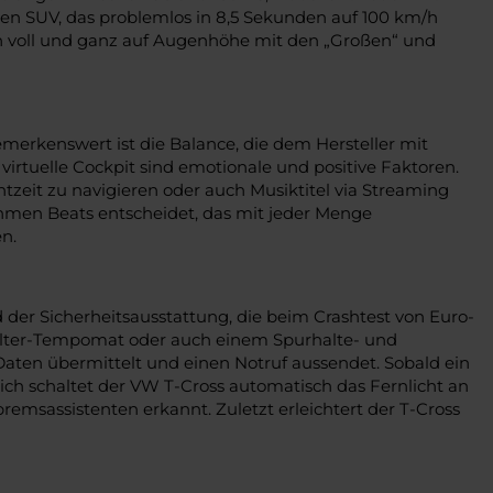
nen SUV, das problemlos in 8,5 Sekunden auf 100 km/h
ch voll und ganz auf Augenhöhe mit den „Großen“ und
emerkenswert ist die Balance, die dem Hersteller mit
 virtuelle Cockpit sind emotionale und positive Faktoren.
htzeit zu navigieren oder auch Musiktitel via Streaming
hmen Beats entscheidet, das mit jeder Menge
n.
er Sicherheitsausstattung, die beim Crashtest von Euro-
halter-Tempomat oder auch einem Spurhalte- und
Daten übermittelt und einen Notruf aussendet. Sobald ein
lich schaltet der VW T-Cross automatisch das Fernlicht an
sassistenten erkannt. Zuletzt erleichtert der T-Cross