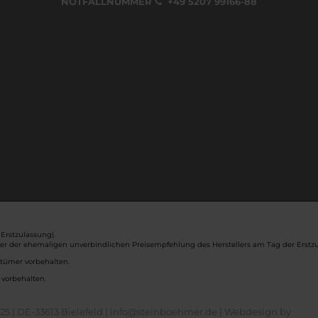
NOTFALLNUMMER
+49 5207 99166-88
Erstzulassung).
ber der ehemaligen unverbindlichen Preisempfehlung des Herstellers am Tag der Erstzu
rtümer vorbehalten.
 vorbehalten.
5 | DE-33613 Bielefeld | info@steinboehmer.de |
Webdesign by