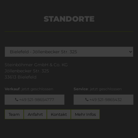
STANDORTE
Steinböhmer GmbH & Co. KG
Jöllenbecker Str. 325
33613 Bielefeld
Verkauf
: jetzt geschlossen
Service
: jetzt geschlossen
+49 521-98654777
+49 521-9865432
Team
Anfahrt
Kontakt
Mehr Infos