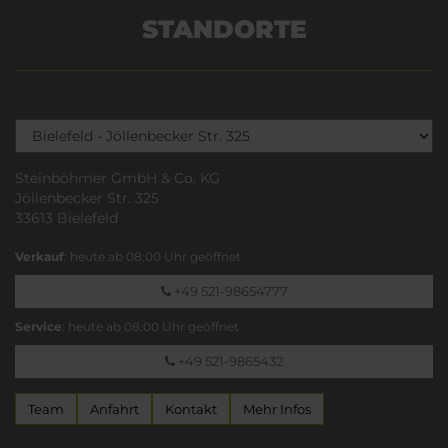
STANDORTE
Steinböhmer GmbH & Co. KG
Jöllenbecker Str. 325
33613 Bielefeld
Verkauf
: heute ab 08:00 Uhr geöffnet
+49 521-98654777
Service
: heute ab 08:00 Uhr geöffnet
+49 521-9865432
Team
Anfahrt
Kontakt
Mehr Infos