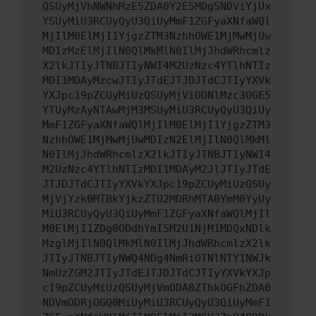
QSUyMjVhNWNhMzE5ZDA0Y2E5MDg5NDViYjUx
YSUyMiU3RCUyQyU3QiUyMmF1ZGFyaXNfaWQl
MjIlM0ElMjI1YjgzZTM3NzhhOWE1MjMwMjUw
MDIzMzElMjIlN0QlMkMlN0IlMjJhdWRhcmlz
X2lkJTIyJTNBJTIyNWI4M2UzNzc4YTlhNTIz
MDI1MDAyMzcwJTIyJTdEJTJDJTdCJTIyYXVk
YXJpc19pZCUyMiUzQSUyMjViODNlMzc3OGE5
YTUyMzAyNTAwMjM3MSUyMiU3RCUyQyU3QiUy
MmF1ZGFyaXNfaWQlMjIlM0ElMjI1YjgzZTM3
NzhhOWE1MjMwMjUwMDIzN2ElMjIlN0QlMkMl
N0IlMjJhdWRhcmlzX2lkJTIyJTNBJTIyNWI4
M2UzNzc4YTlhNTIzMDI1MDAyM2JlJTIyJTdE
JTJDJTdCJTIyYXVkYXJpc19pZCUyMiUzQSUy
MjVjYzk0MTBkYjkzZTU2MDRhMTA0YmM0YyUy
MiU3RCUyQyU3QiUyMmF1ZGFyaXNfaWQlMjIl
M0ElMjI1ZDg0ODdhYmI5M2U1NjM1MDQxNDlk
MzglMjIlN0QlMkMlN0IlMjJhdWRhcmlzX2lk
JTIyJTNBJTIyNWQ4NDg4NmRiOTNlNTY1NWJk
NmUzZGM2JTIyJTdEJTJDJTdCJTIyYXVkYXJp
c19pZCUyMiUzQSUyMjVmODA0ZThkOGFhZDA0
NDVmODRjOGQ0MiUyMiU3RCUyQyU3QiUyMmF1