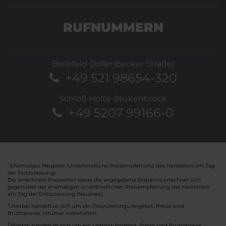
RUFNUMMERN
Bielefeld (Jöllenbecker Straße)
+49 521 98654-320
Schloß Holte-Stukenbrock
+49 5207 99166-0
Ehemaliger Neupreis (Unverbindliche Preisempfehlung des Herstellers am Tag
1
der Erstzulassung).
Der errechnete Preisvorteil sowie die angegebene Ersparnis errechnet sich
gegenüber der ehemaligen unverbindlichen Preisempfehlung des Herstellers
am Tag der Erstzulassung (Neupreis).
2
Hierbei handelt es sich um ein Finanzierungs-Angebot. Preise sind
Bruttopreise. Irrtümer vorbehalten.
3
Hierbei handelt es sich um ein Leasing-Angebot. Preise sind Bruttopreise.