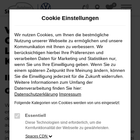
0
Zum
MENÜ
Hauptinhalt
Cookie Einstellungen
springen
VW KAUFEN, LEASEN
Wir nutzen Cookies, um Ihnen die bestmögliche
ODER FINANZIEREN |
Nutzung unserer Webseite zu ermöglichen und unsere
Kommunikation mit Ihnen zu verbessern. Wir
LIEFERSERVICE NACH
berücksichtigen hierbei Ihre Präferenzen und
KÖLN
verarbeiten Daten für Marketing und Statistiken nur,
wenn Sie uns Ihre Einwilligung geben. Wenn Sie zu
einem späteren Zeitpunkt Ihre Meinung ändern, können
IHR NEUER VW – WIE
Sie die Einwilligung jederzeit für die Zukunft widerrufen.
Weitere Informationen zum Umfang der
Datenverarbeitung finden Sie hier:
GESCHAFFEN FÜR KÖLN
Datenschutzerklärung
Impressum
Folgende Kategorien von Cookies werden von uns eingesetzt:
Wenn Sie viel in Köln und Umgebung unterwegs sind,
empfehlen wir Ihnen guten Gewissens ein Fahrzeug
Essentiell
des Herstellers VW. Hintergrund ist unsere Erfahrung
Diese Technologien sind erforderlich, um die
aus mehr als 80 Jahren im Automobilgeschäft. Wir
Kernfunktionalität der Webseite zu gewährleisten.
setzen auf VW für Köln und versprechen Ihnen, dass Sie
Spaces CDN
in ein rundum überzeugendes Fahrzeug steigen. Dabei