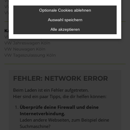
VW Taigo Köln
VW ID.5 Köln
Optionale Cookies ablehnen
VW ID.7 Köln
Auswahl speichern
Alle akzeptieren
Kategorie
VW Gebrauchtwagen Köln
VW Jahreswagen Köln
VW Neuwagen Köln
VW Tageszulassung Köln
FEHLER: NETWORK ERROR
Beim Laden ist ein Fehler aufgetreten.
Hier sind ein paar Tipps, die dir helfen können:
Überprüfe deine Firewall und deine
Internetverbindung.
Laden andere Webseiten, zum Beispiel deine
Suchmaschine?