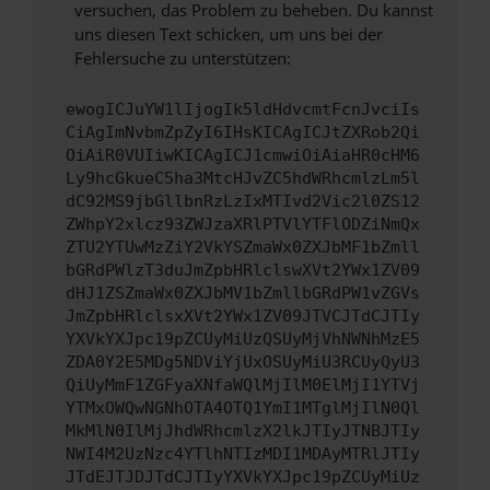
versuchen, das Problem zu beheben. Du kannst
uns diesen Text schicken, um uns bei der
Fehlersuche zu unterstützen:
ewogICJuYW1lIjogIk5ldHdvcmtFcnJvciIs
CiAgImNvbmZpZyI6IHsKICAgICJtZXRob2Qi
OiAiR0VUIiwKICAgICJ1cmwiOiAiaHR0cHM6
Ly9hcGkueC5ha3MtcHJvZC5hdWRhcmlzLm5l
dC92MS9jbGllbnRzLzIxMTIvd2Vic2l0ZS12
ZWhpY2xlcz93ZWJzaXRlPTVlYTFlODZiNmQx
ZTU2YTUwMzZiY2VkYSZmaWx0ZXJbMF1bZmll
bGRdPWlzT3duJmZpbHRlclswXVt2YWx1ZV09
dHJ1ZSZmaWx0ZXJbMV1bZmllbGRdPW1vZGVs
JmZpbHRlclsxXVt2YWx1ZV09JTVCJTdCJTIy
YXVkYXJpc19pZCUyMiUzQSUyMjVhNWNhMzE5
ZDA0Y2E5MDg5NDViYjUxOSUyMiU3RCUyQyU3
QiUyMmF1ZGFyaXNfaWQlMjIlM0ElMjI1YTVj
YTMxOWQwNGNhOTA4OTQ1YmI1MTglMjIlN0Ql
MkMlN0IlMjJhdWRhcmlzX2lkJTIyJTNBJTIy
NWI4M2UzNzc4YTlhNTIzMDI1MDAyMTRlJTIy
JTdEJTJDJTdCJTIyYXVkYXJpc19pZCUyMiUz