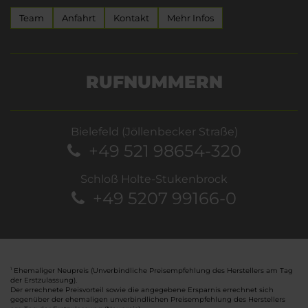
Team
Anfahrt
Kontakt
Mehr Infos
RUFNUMMERN
Bielefeld (Jöllenbecker Straße)
+49 521 98654-320
Schloß Holte-Stukenbrock
+49 5207 99166-0
Ehemaliger Neupreis (Unverbindliche Preisempfehlung des Herstellers am Tag
1
der Erstzulassung).
Der errechnete Preisvorteil sowie die angegebene Ersparnis errechnet sich
gegenüber der ehemaligen unverbindlichen Preisempfehlung des Herstellers