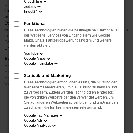
CloudFlare
unbedenklich sowohl einen Neuwagen als auch einen
audaris
Gebrauchten, sowohl eine Tageszulassung als auch
hrtool24
einen Jahreswagen erwerben. Wenn Sie sich für
Steinböhmer entscheiden, erhalten Sie einen
Funktional
erheblichen Nachlass bzw. Rabatt und genießen zudem
Diese Technologien bieten die bestmögliche Funktionalität
einen außergewöhnlichen Service. Das beginnt bei der
der Webseite. Services von Drittanbietern wie Google
Maps, Chats, Fahrzeugbewertungssystem und weitere
Beratung und setzt sich mit vielen Dienstleistungen
werden aktiviert.
unserer Meisterwerkstatt fort.
YouTube
Kategorie
Google Maps
Google Translator
VW Polo Gebrauchtwagen Köln
VW Polo Jahreswagen Köln
Statistik und Marketing
VW Polo Neuwagen Köln
Diese Technologien ermöglichen es uns, die Nutzung der
VW Polo Tageszulassung Köln
Webseite zu analysieren, um die Leistung zu messen und
zu verbessern. Zudem werden Technologien eingesetzt,
die von dritten Werbetreibenden verwendet werden, um
Sie auf anderen Webseiten zu verfolgen und um Anzeigen
FEHLER: NETWORK ERROR
zu schalten, die für Ihre Interessen relevant sind.
Google Tag Manager
Beim Laden ist ein Fehler aufgetreten.
Google Ads
Hier sind ein paar Tipps, die dir helfen können:
Google Analytics