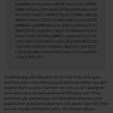
bGRdPWlzT3duJnNvcnRbMF1bb3JkZXJdPURF
U0Mmc29ydFsxXVtmaWVsZF09aXNUb3Amc29y
dFsxXVtvcmRlcl09REVTQyZzb3J0WzJdW2Zp
ZWxkXT1wcmljZSZzb3J0WzJdW29yZGVyXT1B
U0MmbGltaXQ9MjAmc2tpcD0wIiwKICAgICJo
ZWFkZXJzIjoge30sCiAgICAiYm9keSI6IG51
bGwsCiAgICAiZXhwZWN0IjogewogICAgICAi
cmVzcG9uc2VUeXBlIjogIiIKICAgIH0sCiAg
ICAidGltZW91dCI6IDAsCiAgICAicHJvZ3Jl
c3MiOiBudWxsLAogICAgInJpc2t5IjogZmFs
c2UKICB9Cn0=
Unabhängig vom Baujahr ist ein VW Polo eine gute
Wahl für Köln. Das Fahrzeug ist gleichermaßen für den
Stadtverkehr wie für Fahrten von Ort zu Ort geeignet
und weist eine bemerkenswerte Effizienz auf. Hinzu
kommen die zahlreichen Sicherheitsfunktionen und
praktischen Assistenzsystemen, mit denen der VW Polo
immer wieder Maßstäbe setzt. Wir bieten dieses