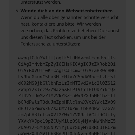
unterstützt werden.
Wende dich an den Webseitenbetreiber.
Wenn du alle oben genannten Schritte versucht
hast, kontaktiere uns bitte. Wir werden
versuchen, das Problem zu beheben. Du kannst
uns diesen Text schicken, um uns bei der
Fehlersuche zu unterstützen:
ewogICJuYW1lIjogIk5ldHdvcmtFcnJvciIs
CiAgImNvbmZpZyI6IHsKICAgICJtZXRob2Qi
OiAiR0VUIiwKICAgICJ1cmwiOiAiaHR0cHM6
Ly9hcGkueC5ha3MtcHJvZC5hdWRhcmlzLm5l
dC92MS9jbGllbnRzLzIxMTIvd2Vic2l0ZS12
ZWhpY2xlcz93ZWJzaXRlPTVlYTFlODZiNmQx
ZTU2YTUwMzZiY2VkYSZmaWx0ZXJbMF1bZmll
bGRdPWlzT3duJmZpbHRlclswXVt2YWx1ZV09
dHJ1ZSZmaWx0ZXJbMV1bZmllbGRdPW1vZGVs
JmZpbHRlclsxXVt2YWx1ZV09JTVCJTdCJTIy
YXVkYXJpc19pZCUyMiUzQSUyMjVhNWNhMzE5
ZDA0Y2E5MDg5NDViYjUxYSUyMiU3RCU1RCZm
aWx0ZXJbMV1bb3BdPUlOJnNvcnRbMF1bZmll