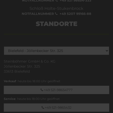
NOTFALLNUMMER
+49 521 98654-333
Schloß Holte-Stukenbrock
NOTFALLNUMMER
+49 5207 99166-88
STANDORTE
Steinböhmer GmbH & Co. KG
Jöllenbecker Str. 325
33613 Bielefeld
Verkauf
: heute bis 18:00 Uhr geöffnet
+49 521-98654777
Service
: heute bis 18:00 Uhr geöffnet
+49 521-9865432