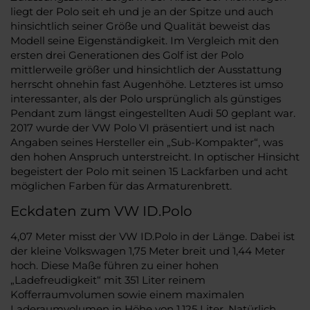
liegt der Polo seit eh und je an der Spitze und auch
hinsichtlich seiner Größe und Qualität beweist das
Modell seine Eigenständigkeit. Im Vergleich mit den
ersten drei Generationen des Golf ist der Polo
mittlerweile größer und hinsichtlich der Ausstattung
herrscht ohnehin fast Augenhöhe. Letzteres ist umso
interessanter, als der Polo ursprünglich als günstiges
Pendant zum längst eingestellten Audi 50 geplant war.
2017 wurde der VW Polo VI präsentiert und ist nach
Angaben seines Hersteller ein „Sub-Kompakter“, was
den hohen Anspruch unterstreicht. In optischer Hinsicht
begeistert der Polo mit seinen 15 Lackfarben und acht
möglichen Farben für das Armaturenbrett.
Eckdaten zum VW ID.Polo
4,07 Meter misst der VW ID.Polo in der Länge. Dabei ist
der kleine Volkswagen 1,75 Meter breit und 1,44 Meter
hoch. Diese Maße führen zu einer hohen
„Ladefreudigkeit“ mit 351 Liter reinem
Kofferraumvolumen sowie einem maximalen
Laderaumvolumen in Höhe von 1.125 Liter. Natürlich