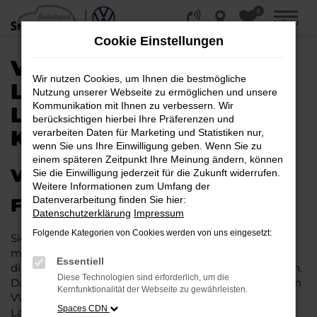
0
Zum
MENÜ
Hauptinhalt
Cookie Einstellungen
springen
VW POLO KAUFEN,
Wir nutzen Cookies, um Ihnen die bestmögliche
LEASEN, FINANZIEREN |
Nutzung unserer Webseite zu ermöglichen und unsere
Kommunikation mit Ihnen zu verbessern. Wir
LIEFERSERVICE NACH
berücksichtigen hierbei Ihre Präferenzen und
KÖLN
verarbeiten Daten für Marketing und Statistiken nur,
wenn Sie uns Ihre Einwilligung geben. Wenn Sie zu
einem späteren Zeitpunkt Ihre Meinung ändern, können
VW POLO – IHR PERFEKTES
Sie die Einwilligung jederzeit für die Zukunft widerrufen.
Weitere Informationen zum Umfang der
Datenverarbeitung finden Sie hier:
FAHRZEUG FÜR KÖLN
Datenschutzerklärung
Impressum
Folgende Kategorien von Cookies werden von uns eingesetzt:
Sie möchten in Köln und Umgebung mobil sein bzw.
mobil bleiben. Unser Vorschlag ist ein VW Polo, denn
Essentiell
dieses Fahrzeug vereint eine ganze Reihe an Vorzügen.
Diese Technologien sind erforderlich, um die
Da ist zunächst einmal die Tradition des Herstellers. Ein
Kernfunktionalität der Webseite zu gewährleisten.
VW Polo für Köln ist perfekt verarbeitet und auf
Spaces CDN
Langlebigkeit ausgelegt. Auf diese Weise können Sie