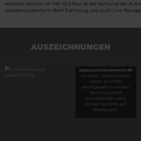
weiteres Novum im VW ID.3 Neo ist die Nutzung der Autom
Assistenzsysteme in dem Fahrzeug und auch Live-Navigat
AUSZEICHNUNGEN
Es wird versucht, Inhalte
von
apps.autohauskenner.de
zu laden. Dabei können
Daten an Dritte
weitergegeben werden.
Wenn Sie damit
einverstanden sind,
klicken Sie bitte auf
"Bestätigen".
Bestätigen