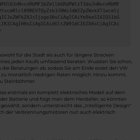
dPUlOJnNvcnRbMF1bZmllbGRdPWlzT3duJnNvcnRbMF
VtvcmRlcl09REVTQyZzb3J0WzJdW2ZpZWxkXT1wcmlj
gICJoZWFkZXJzIjoge30sCiAgICAiYm9keSI6IG51bG
iIKICAgIH0sCiAgICAidGltZW91dCI6IDAsCiAgICAi
=
sowohl für die Stadt als auch für längere Strecken
ines jeden Kaufs umfassend beraten. Wussten Sie schon,
ns die Beratungen ab, sodass Sie am Ende exakt den VW
ng zu monatlich niedrigen Raten möglich. Hinzu kommt,
zu Steinböhmer.
ass erstmals ein komplett elektrisches Modell auf dem
der Batterie und folgt man dem Hersteller, so könnten
ewählt, sondern unterstreicht das „Intelligente Design“
eich der Verbrennungsmotoren nun auch elektrisch