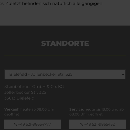
 Zuletzt befinden sich natürlich alle gängigen
STANDORTE
Steinböhmer GmbH & Co. KG
Jöllenbecker Str. 325
33613 Bielefeld
Verkauf
: heute ab 08:00 Uhr
Service
: heute bis 18:00 und ab
geöffnet
08:00 Uhr geöffnet
+49 521-98654777
+49 521-9865432