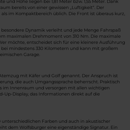
te und Höhe liegen bei 1,81 Meter bzw. 1,55 Meter. Dank
aum bereits von einer gewissen „Luftigkeit“. Der
ls im Kompaktbereich üblich. Die Front ist überaus kurz,
ine besondere Dynamik verleiht und jede Menge Fahrspaß
einem maximalen Drehmoment von 310 Nm. Die maximale
er möchte, entscheidet sich für eine kleinere Ausführung
LTP bei mindestens 330 Kilometern und kann mit großem
heimischen Garage.
m Atemzug mit Käfer und Golf genannt. Der Anspruch ist
teuerung, die auch Umgangssprache beherrscht. Praktisch
lays im Innenraum und versorgen mit allen wichtigen
-Up-Display, das Informationen direkt auf die
0 unterschiedlichen Farben und auch in akustischer
eiht dem Wolfsburger eine eigenständige Signatur. Ein