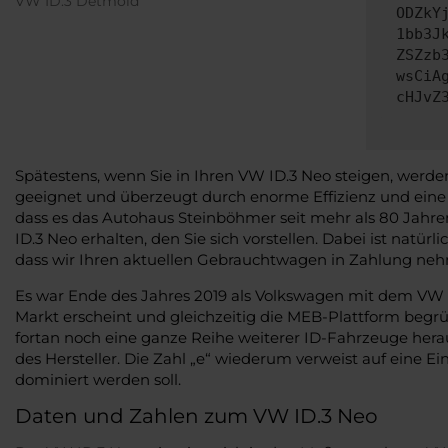
VW ID.3 Detmold
ODZkY
1bb3J
ZSZzb
wsCiA
cHJvZ
Spätestens, wenn Sie in Ihren VW ID.3 Neo steigen, werden 
geeignet und überzeugt durch enorme Effizienz und eine 
dass es das Autohaus Steinböhmer seit mehr als 80 Jahre
ID.3 Neo erhalten, den Sie sich vorstellen. Dabei ist na
dass wir Ihren aktuellen Gebrauchtwagen in Zahlung neh
Es war Ende des Jahres 2019 als Volkswagen mit dem VW ID
Markt erscheint und gleichzeitig die MEB-Plattform begrü
fortan noch eine ganze Reihe weiterer ID-Fahrzeuge hera
des Hersteller. Die Zahl „e“ wiederum verweist auf eine
dominiert werden soll.
Daten und Zahlen zum VW ID.3 Neo