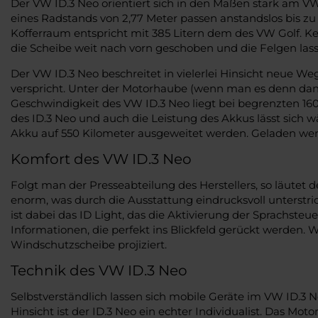
Der VW ID.3 Neo orientiert sich in den Maßen stark am VW 
eines Radstands von 2,77 Meter passen anstandslos bis zu
Kofferraum entspricht mit 385 Litern dem des VW Golf. Ke
die Scheibe weit nach vorn geschoben und die Felgen lass
Der VW ID.3 Neo beschreitet in vielerlei Hinsicht neue W
verspricht. Unter der Motorhaube (wenn man es denn d
Geschwindigkeit des VW ID.3 Neo liegt bei begrenzten 160
des ID.3 Neo und auch die Leistung des Akkus lässt sich
Akku auf 550 Kilometer ausgeweitet werden. Geladen werd
Komfort des VW ID.3 Neo
Folgt man der Presseabteilung des Herstellers, so läutet
enorm, was durch die Ausstattung eindrucksvoll unterstric
ist dabei das ID Light, das die Aktivierung der Sprachste
Informationen, die perfekt ins Blickfeld gerückt werden.
Windschutzscheibe projiziert.
Technik des VW ID.3 Neo
Selbstverständlich lassen sich mobile Geräte im VW ID.3 
Hinsicht ist der ID.3 Neo ein echter Individualist. Das 