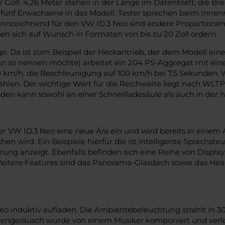
Golf. 4,26 Meter stehen in der Länge im Datenblatt, die Brei
 fünf Erwachsene in das Modell. Tester sprechen beim Innenr
nnzeichnend für den VW ID.3 Neo sind andere Proportionen a
en sich auf Wunsch in Formaten von bis zu 20 Zoll ordern.
ege. Da ist zum Beispiel der Heckantrieb, der dem Modell e
ann so nennen möchte) arbeitet ein 204 PS-Aggregat mit 
 km/h, die Beschleunigung auf 100 km/h bei 7,5 Sekunden. W
 wählen. Der wichtige Wert für die Reichweite liegt nach W
en kann sowohl an einer Schnellladesäule als auch in der 
 der VW ID.3 Neo eine neue Ära ein und wird bereits in eine
hen wird. Ein Beispiele hierfür die ist intelligente Sprachs
uerung anzeigt. Ebenfalls befinden sich eine Reihe von Disp
 Weitere Features sind das Panorama-Glasdach sowie das Head
Neo induktiv aufladen. Die Ambientebeleuchtung strahlt in 3
Motorengeräusch wurde von einem Musiker komponiert und verl