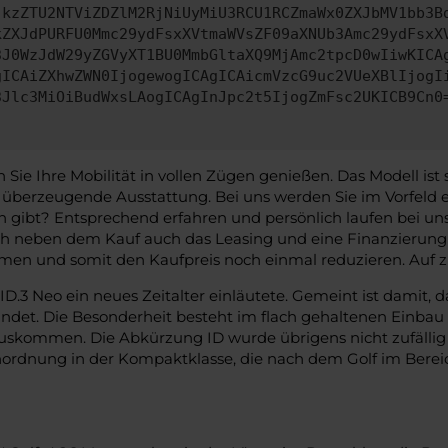
jkzZTU2NTViZDZlM2RjNiUyMiU3RCU1RCZmaWx0ZXJbMV1bb3B
kZXJdPURFU0Mmc29ydFsxXVtmaWVsZF09aXNUb3Amc29ydFsxX
3J0WzJdW29yZGVyXT1BU0MmbGltaXQ9MjAmc2tpcD0wIiwKICA
gICAiZXhwZWN0IjogewogICAgICAicmVzcG9uc2VUeXBlIjogI
3Jlc3MiOiBudWxsLAogICAgInJpc2t5IjogZmFsc2UKICB9Cn0
Sie Ihre Mobilität in vollen Zügen genießen. Das Modell ist 
überzeugende Ausstattung. Bei uns werden Sie im Vorfeld e
n gibt? Entsprechend erfahren und persönlich laufen bei u
türlich neben dem Kauf auch das Leasing und eine Finanzieru
men und somit den Kaufpreis noch einmal reduzieren. Auf 
.3 Neo ein neues Zeitalter einläutete. Gemeint ist damit, d
ndet. Die Besonderheit besteht im flach gehaltenen Einbau 
uskommen. Die Abkürzung ID wurde übrigens nicht zufällig g
 Einordnung in der Kompaktklasse, die nach dem Golf im Ber