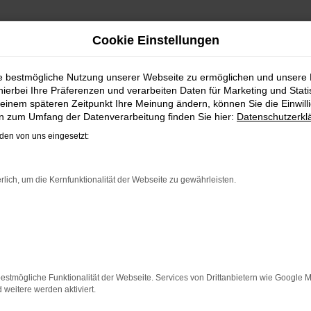
Cookie Einstellungen
SEN, FINANZIEREN
ie bestmögliche Nutzung unserer Webseite zu ermöglichen und unsere
hierbei Ihre Präferenzen und verarbeiten Daten für Marketing und Stati
 ID.3 NEO
einem späteren Zeitpunkt Ihre Meinung ändern, können Sie die Einwillig
en zum Umfang der Datenverarbeitung finden Sie hier:
Datenschutzerkl
t man lediglich in einem der vielen erfolgreichen Testberi
en von uns eingesetzt:
inie. Eine der Besonderheiten besteht darin, dass ein VW ID
edrückt ließe sich sagen, dass dieses Fahrzeug das Herz hö
eiden sich für eine günstige Tageszulassung, eine gebrau
rlich, um die Kernfunktionalität der Webseite zu gewährleisten.
. Rabatt ein.
ER: NETWORK ERROR
estmögliche Funktionalität der Webseite. Services von Drittanbietern wie Google 
eitere werden aktiviert.
n ist ein Fehler aufgetreten.
 ein paar Tipps, die dir helfen können: