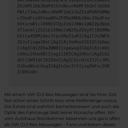
dmFsdWVdPSU1QiUyMk5FVyUyMiU1RCZmaWx0
ZXJbMl1bb3BdPUlOJnNvcnRbMF1bZmllbGRd
PWlzT3duJnNvcnRbMF1bb3JkZXJdPURFU0Mm
c29ydFsxXVtmaWVsZF09aXNUb3Amc29ydFsx
XVtvcmRlcl09REVTQyZzb3J0WzJdW2ZpZWxk
XT1wcmljZSZzb3J0WzJdW29yZGVyXT1BU0Mm
bGltaXQ9MjAmc2tpcD0wIiwKICAgICJoZWFk
ZXJzIjoge30sCiAgICAiYm9keSI6IG51bGws
CiAgICAiZXhwZWN0IjogewogICAgICAicmVz
cG9uc2VUeXBlIjogIiIKICAgIH0sCiAgICAi
dGltZW91dCI6IDAsCiAgICAicHJvZ3Jlc3Mi
OiBudWxsLAogICAgInJpc2t5IjogZmFsc2UK
ICB9Cn0=
Mit einem VW ID.3 Neo Neuwagen sind Sie Ihrer Zeit
fast schon einen Schritt bzw. eine Reifenlänge voraus.
Die Extras sind wahrlich bemerkenswert und auch die
Optik des Fahrzeugs lässt keine Wünsche offen. Wir
vom Autohaus Steinböhmer bekennen uns ganz offen
als VW ID.3 Neo Neuwagen - Fans und bieten dieses