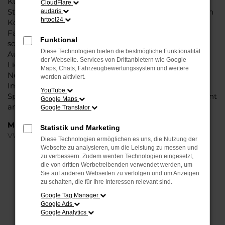
Kundinnen und Kunden hochgelobt. Beim Autohaus
CloudFlare
Steinböhmer nutzen Sie einen VW ID.3 Neo Neuwagen
audaris
hrtool24
Konfigurator und erschaffen vor dem Kauf exakt das
Fahrzeug, das Ihnen zusagt. Legen Sie individuell
Funktional
sowohl die Lackierung als auch Motorisierung und
Diese Technologien bieten die bestmögliche Funktionalität
Ausstattung fest und freuen Sie sich auf eine kurze
der Webseite. Services von Drittanbietern wie Google
Lieferzeit. Wir haben auch einen VW ID.3 Neo als EU-
Maps, Chats, Fahrzeugbewertungssystem und weitere
Neuwagen/Reimport, wenn Sie sich für einen EU-
werden aktiviert.
Import entscheiden, können Sie bis zu 20% sparen.
YouTube
Sprechen Sie uns jetzt auf unser aktuelles EU-Sortiment
Google Maps
an.
Google Translator
Marken
Statistik und Marketing
VW
Diese Technologien ermöglichen es uns, die Nutzung der
Webseite zu analysieren, um die Leistung zu messen und
zu verbessern. Zudem werden Technologien eingesetzt,
FEHLER: NETWORK ERROR
die von dritten Werbetreibenden verwendet werden, um
Sie auf anderen Webseiten zu verfolgen und um Anzeigen
Beim Laden ist ein Fehler aufgetreten.
zu schalten, die für Ihre Interessen relevant sind.
Hier sind ein paar Tipps, die dir helfen können:
Google Tag Manager
Google Ads
Überprüfe deine Firewall und deine
Google Analytics
Internetverbindung.