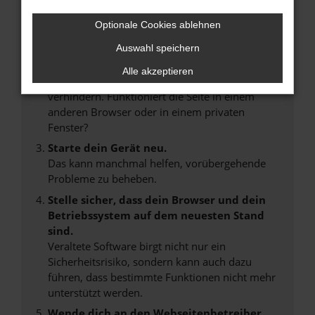
Laden andere Webseiten, zum Beispiel deine
Optionale Cookies ablehnen
Suchmaschine?
Auswahl speichern
Prüfe deine Browsererweiterungen.
Manche Erweiterungen, wie Werbeblocker,
Alle akzeptieren
können das Laden bestimmter Seiten
verhindern. Funktioniert die Seite in einem
anderen Browser oder in einem privaten
Fenster?
Starte dein Gerät neu.
Das kann manchmal helfen, vorübergehende
Probleme zu beheben.
Stelle sicher, dass dein Browser und dein
Betriebssystem auf dem neuesten Stand
sind.
Veraltete Software birgt nicht nur ein
Sicherheitsrisiko, sondern kann auch dazu
führen, dass bestimmte Funktionen nicht mehr
unterstützt werden.
Wende dich an den Webseitenbetreiber.