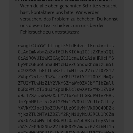
Wenn du alle oben genannten Schritte versucht
hast, kontaktiere uns bitte. Wir werden
versuchen, das Problem zu beheben. Du kannst
uns diesen Text schicken, um uns bei der
Fehlersuche zu unterstützen:
ewogICJuYW1lIjogIk5ldHdvcmtFcnJvciIs
CiAgImNvbmZpZyI6IHsKICAgICJtZXRob2Qi
OiAiR0VUIiwKICAgICJ1cmwiOiAiaHR0cHM6
Ly9hcGkueC5ha3MtcHJvZC5hdWRhcmlzLm5l
dC92MS9jbGllbnRzLzIxMTIvd2Vic2l0ZS12
ZWhpY2xlcz93ZWJzaXRlPTVlYTFlODZiNmQx
ZTU2YTUwMzZiY2VkYSZmaWx0ZXJbMF1bZmll
bGRdPWlzT3duJmZpbHRlclswXVt2YWx1ZV09
dHJ1ZSZmaWx0ZXJbMV1bZmllbGRdPW1vZGVs
JmZpbHRlclsxXVt2YWx1ZV09JTVCJTdCJTIy
YXVkYXJpc19pZCUyMiUzQSUyMjVkODQ4ODZk
YjkzZTU2NTViZDZlM2RjNiUyMiU3RCU1RCZm
aWx0ZXJbMV1bb3BdPUlOJmZpbHRlclsyXVtm
aWVsZF09dXNhZ2VTdGF0ZSZmaWx0ZXJbMl1b