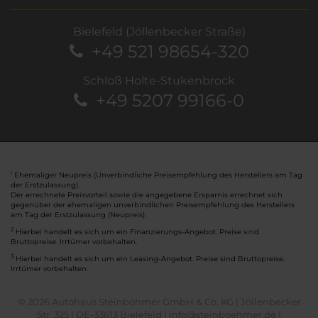
Bielefeld (Jöllenbecker Straße)
+49 521 98654-320
Schloß Holte-Stukenbrock
+49 5207 99166-0
Ehemaliger Neupreis (Unverbindliche Preisempfehlung des Herstellers am Tag
1
der Erstzulassung).
Der errechnete Preisvorteil sowie die angegebene Ersparnis errechnet sich
gegenüber der ehemaligen unverbindlichen Preisempfehlung des Herstellers
am Tag der Erstzulassung (Neupreis).
2
Hierbei handelt es sich um ein Finanzierungs-Angebot. Preise sind
Bruttopreise. Irrtümer vorbehalten.
3
Hierbei handelt es sich um ein Leasing-Angebot. Preise sind Bruttopreise.
Irrtümer vorbehalten.
© 2026 Autohaus Steinböhmer GmbH & Co. KG | Jöllenbecker
Str. 325 | DE-33613 Bielefeld | info@steinboehmer.de |