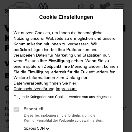
0
Zum
MENÜ
Hauptinhalt
Cookie Einstellungen
springen
VW ID.3 NEO NEUWAGEN
Wir nutzen Cookies, um Ihnen die bestmögliche
KAUFEN, LEASEN,
Nutzung unserer Webseite zu ermöglichen und unsere
Kommunikation mit Ihnen zu verbessern. Wir
FINANZIEREN
berücksichtigen hierbei Ihre Präferenzen und
verarbeiten Daten für Marketing und Statistiken nur,
wenn Sie uns Ihre Einwilligung geben. Wenn Sie zu
VW ID.3 NEO NEUWAGEN –
einem späteren Zeitpunkt Ihre Meinung ändern, können
Sie die Einwilligung jederzeit für die Zukunft widerrufen.
EIN AUTOMOBILER STAR ZUM
Weitere Informationen zum Umfang der
Datenverarbeitung finden Sie hier:
GÜNSTIGEN PREIS
Datenschutzerklärung
Impressum
Folgende Kategorien von Cookies werden von uns eingesetzt:
In qualitativer Hinsicht könnte Ihre Entscheidung
zugunsten eines VW ID.3 Neo Neuwagens kaum besser
Essentiell
sein. Das Fahrzeuge überzeugt insbesondere in der
Diese Technologien sind erforderlich, um die
aktuellen Generation in den Vergleichstests und wird
Kernfunktionalität der Webseite zu gewährleisten.
sowohl von der Fachpresse als auch von unseren
Spaces CDN