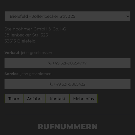
Steinböhmer GmbH & Co. KG
Jöllenbecker Str. 325
33613 Bielefeld
Verkauf
: jetzt geschlossen
+49 521-98654777
Service
: jetzt geschlossen
+49 521-9865432
Team
Anfahrt
Kontakt
Mehr Infos
RUFNUMMERN