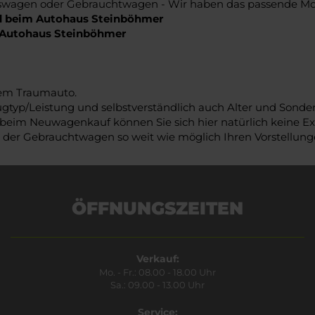
agen oder Gebrauchtwagen - Wir haben das passende Mode
ld beim Autohaus Steinböhmer
m Autohaus Steinböhmer
rem Traumauto.
ugtyp/Leistung und selbstverständlich auch Alter und Sond
 beim Neuwagenkauf können Sie sich hier natürlich keine Ext
 der Gebrauchtwagen so weit wie möglich Ihren Vorstellun
ÖFFNUNGSZEITEN
Verkauf:
Mo. - Fr.: 08.00 - 18.00 Uhr
Sa.: 09.00 - 13.00 Uhr
Service: