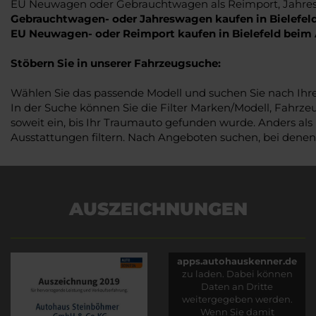
EU Neuwagen oder Gebrauchtwagen als Reimport, Jahresw
Gebrauchtwagen- oder Jahreswagen kaufen in Bielefe
EU Neuwagen- oder Reimport kaufen in Bielefeld bei
Stöbern Sie in unserer Fahrzeugsuche:
Wählen Sie das passende Modell und suchen Sie nach Ih
In der Suche können Sie die Filter Marken/Modell, Fahrze
soweit ein, bis Ihr Traumauto gefunden wurde. Anders als
Ausstattungen filtern. Nach Angeboten suchen, bei denen
AUSZEICHNUNGEN
Es wird versucht, Inhalte
von
apps.autohauskenner.de
zu laden. Dabei können
Daten an Dritte
weitergegeben werden.
Wenn Sie damit