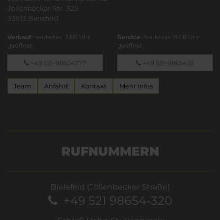
Jöllenbecker Str. 325
33613 Bielefeld
Verkauf
: heute bis 13:00 Uhr
Service
: heute bis 13:00 Uhr
geöffnet
geöffnet
+49 521-98654777
+49 521-9865432
Team
Anfahrt
Kontakt
Mehr Infos
RUFNUMMERN
Bielefeld (Jöllenbecker Straße)
+49 521 98654-320