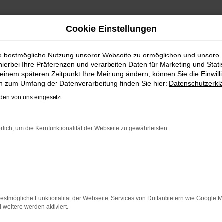
Cookie Einstellungen
efeld, Gütersloh, Osnabrück oder Paderborn? Oder möchten
r Anzeigen im Automarkt der Zeitungen durch arbeiten?
Hier
ie bestmögliche Nutzung unserer Webseite zu ermöglichen und unsere
hierbei Ihre Präferenzen und verarbeiten Daten für Marketing und Stati
einem späteren Zeitpunkt Ihre Meinung ändern, können Sie die Einwillig
timiertes Ergebnis.
en zum Umfang der Datenverarbeitung finden Sie hier:
Datenschutzerkl
en von uns eingesetzt:
rlich, um die Kernfunktionalität der Webseite zu gewährleisten.
indung.
hine?
aden bestimmter Seiten verhindern. Funktioniert die Seite in e
estmögliche Funktionalität der Webseite. Services von Drittanbietern wie Google 
eitere werden aktiviert.
 zu beheben.