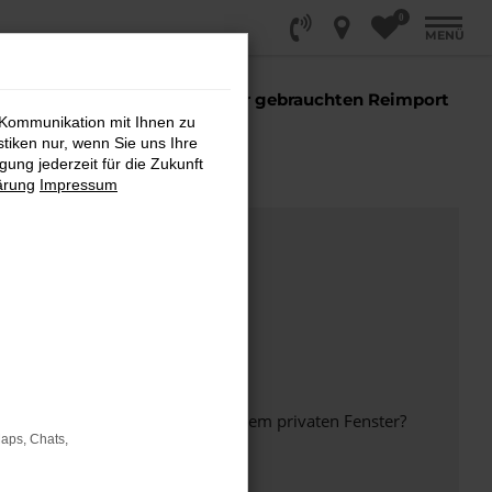
0
MENÜ
 Sie einen
EU Neuwagen oder gebrauchten Reimport
 sind Sie richtig!
 Kommunikation mit Ihnen zu
stiken nur, wenn Sie uns Ihre
ung jederzeit für die Zukunft
ärung
Impressum
inem anderen Browser oder in einem privaten Fenster?
Maps, Chats,