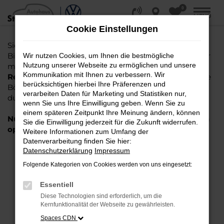
0
Zum
MENÜ
Hauptinhalt
Cookie Einstellungen
springen
Sie suchen einen Gebrauchtwagen oder Jahreswagen
Bielefeld, Gütersloh, Osnabrück oder Paderborn? Oder
Wir nutzen Cookies, um Ihnen die bestmögliche
Nutzung unserer Webseite zu ermöglichen und unsere
möchten Sie einen
EU Neuwagen oder gebrauchten
Kommunikation mit Ihnen zu verbessern. Wir
Reimport kaufen
und nicht mühselig die vielen online
berücksichtigen hierbei Ihre Präferenzen und
Börsen oder Anzeigen im Automarkt der Zeitungen
verarbeiten Daten für Marketing und Statistiken nur,
durch arbeiten?
Hier sind Sie richtig!
wenn Sie uns Ihre Einwilligung geben. Wenn Sie zu
einem späteren Zeitpunkt Ihre Meinung ändern, können
Nutzen Sie jetzt das folgende graue Suchfeld für ein
Sie die Einwilligung jederzeit für die Zukunft widerrufen.
optimiertes Ergebnis.
Weitere Informationen zum Umfang der
Datenverarbeitung finden Sie hier:
Datenschutzerklärung
Impressum
FEHLER: NETWORK ERROR
Folgende Kategorien von Cookies werden von uns eingesetzt:
Beim Laden ist ein Fehler aufgetreten.
Essentiell
Hier sind ein paar Tipps, die dir helfen können:
Diese Technologien sind erforderlich, um die
Kernfunktionalität der Webseite zu gewährleisten.
Überprüfe deine Firewall und deine
Internetverbindung.
Spaces CDN