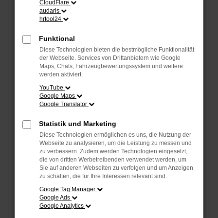
CloudFlare
Laden andere Webseiten, zum Beispiel deine
audaris
Suchmaschine?
hrtool24
Prüfe deine Browsererweiterungen.
Funktional
Manche Erweiterungen, wie Werbeblocker,
Diese Technologien bieten die bestmögliche Funktionalität
können das Laden bestimmter Seiten
der Webseite. Services von Drittanbietern wie Google
verhindern. Funktioniert die Seite in einem
Maps, Chats, Fahrzeugbewertungssystem und weitere
anderen Browser oder in einem privaten
werden aktiviert.
Fenster?
YouTube
Google Maps
Starte dein Gerät neu.
Google Translator
Das kann manchmal helfen, vorübergehende
Probleme zu beheben.
Statistik und Marketing
Stelle sicher, dass dein Browser und dein
Diese Technologien ermöglichen es uns, die Nutzung der
Betriebssystem auf dem neuesten Stand
Webseite zu analysieren, um die Leistung zu messen und
zu verbessern. Zudem werden Technologien eingesetzt,
sind.
die von dritten Werbetreibenden verwendet werden, um
Veraltete Software birgt nicht nur ein
Sie auf anderen Webseiten zu verfolgen und um Anzeigen
Sicherheitsrisiko, sondern kann auch dazu
zu schalten, die für Ihre Interessen relevant sind.
führen, dass bestimmte Funktionen nicht mehr
Google Tag Manager
unterstützt werden.
Google Ads
Google Analytics
Wende dich an den Webseitenbetreiber.