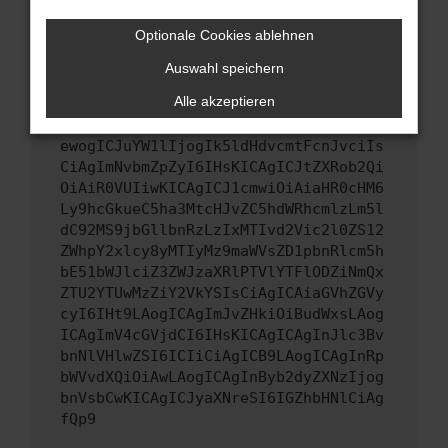
Wenn du alle oben genannten Schritte versucht
hast, kontaktiere uns bitte. Wir werden
Optionale Cookies ablehnen
versuchen, das Problem zu beheben. Du kannst
Auswahl speichern
uns diesen Text schicken, um uns bei der
Fehlersuche zu unterstützen:
Alle akzeptieren
ewogICJuYW1lIjogIk5ldHdvcmtFcnJvciIs
CiAgImNvbmZpZyI6IHsKICAgICJtZXRob2Qi
OiAiR0VUIiwKICAgICJ1cmwiOiAiaHR0cHM6
Ly9hcGkueC5ha3MtcHJvZC5hdWRhcmlzLm5l
dC92MS9jbGllbnRzLzIxMTIvd2Vic2l0ZS12
ZWhpY2xlcy8yMTIyMz9maWVsZD1pbnRlcm5h
bE51bWJlciZ3ZWJzaXRlPTVlYTFlODZiNmQx
ZTU2YTUwMzZiY2VkYSIsCiAgICAiaGVhZGVy
cyI6IHt9LAogICAgImJvZHkiOiBudWxsLAog
ICAgImV4cGVjdCI6IHsKICAgICAgInJlc3Bv
bnNlVHlwZSI6ICIiCiAgICB9LAogICAgInRp
bWVvdXQiOiAwLAogICAgInByb2dyZXNzIjog
bnVsbCwKICAgICJyaXNreSI6IGZhbHNlCiAg
fQp9