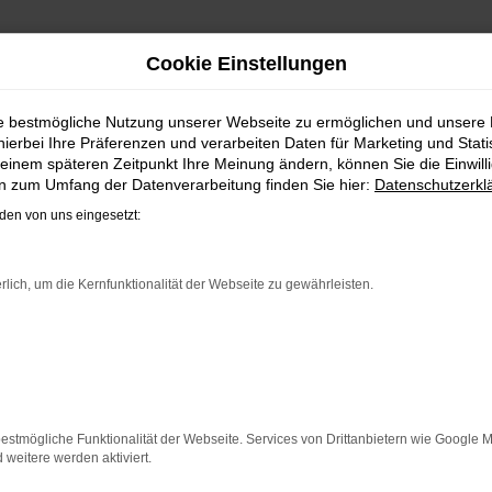
Cookie Einstellungen
efeld, Gütersloh, Osnabrück oder Paderborn? Oder möchten
r Anzeigen im Automarkt der Zeitungen durch arbeiten?
Hier
ie bestmögliche Nutzung unserer Webseite zu ermöglichen und unsere
hierbei Ihre Präferenzen und verarbeiten Daten für Marketing und Stati
einem späteren Zeitpunkt Ihre Meinung ändern, können Sie die Einwillig
timiertes Ergebnis.
en zum Umfang der Datenverarbeitung finden Sie hier:
Datenschutzerkl
en von uns eingesetzt:
rlich, um die Kernfunktionalität der Webseite zu gewährleisten.
indung.
hine?
aden bestimmter Seiten verhindern. Funktioniert die Seite in e
estmögliche Funktionalität der Webseite. Services von Drittanbietern wie Google 
eitere werden aktiviert.
 zu beheben.