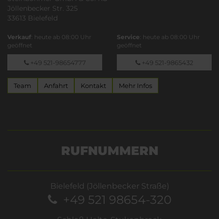
Jöllenbecker Str. 325
33613 Bielefeld
Verkauf
: heute ab 08:00 Uhr
Service
: heute ab 08:00 Uhr
geöffnet
geöffnet
+49 521-98654777
+49 521-9865432
Team
Anfahrt
Kontakt
Mehr Infos
RUFNUMMERN
Bielefeld (Jöllenbecker Straße)
+49 521 98654-320