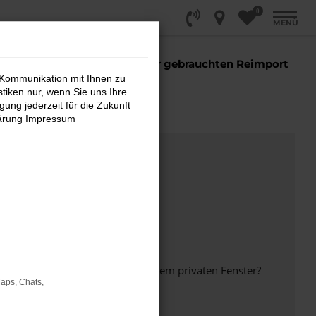
0
MENÜ
 Sie einen
EU Neuwagen oder gebrauchten Reimport
 sind Sie richtig!
 Kommunikation mit Ihnen zu
stiken nur, wenn Sie uns Ihre
ung jederzeit für die Zukunft
ärung
Impressum
inem anderen Browser oder in einem privaten Fenster?
Maps, Chats,