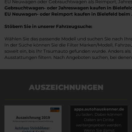
EU Neuwagen oder Gebrauchtwagen als Reimport, Jahresw
Gebrauchtwagen- oder Jahreswagen kaufen in Bielefe
EU Neuwagen- oder Reimport kaufen in Bielefeld bei
Stöbern Sie in unserer Fahrzeugsuche:
Wählen Sie das passende Modell und suchen Sie nach Ih
In der Suche können Sie die Filter Marken/Modell, Fahrze
soweit ein, bis Ihr Traumauto gefunden wurde. Anders als
Ausstattungen filtern. Nach Angeboten suchen, bei denen
AUSZEICHNUNGEN
Es wird versucht, Inhalte
von
apps.autohauskenner.de
zu laden. Dabei können
Daten an Dritte
weitergegeben werden.
Wenn Sie damit