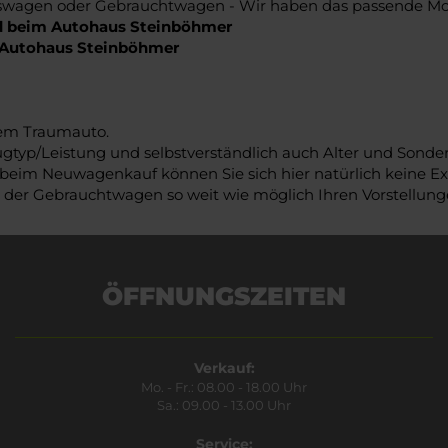
agen oder Gebrauchtwagen - Wir haben das passende Mode
ld beim Autohaus Steinböhmer
m Autohaus Steinböhmer
rem Traumauto.
ugtyp/Leistung und selbstverständlich auch Alter und Sond
 beim Neuwagenkauf können Sie sich hier natürlich keine Ext
 der Gebrauchtwagen so weit wie möglich Ihren Vorstellun
ÖFFNUNGSZEITEN
Verkauf:
Mo. - Fr.: 08.00 - 18.00 Uhr
Sa.: 09.00 - 13.00 Uhr
Service: