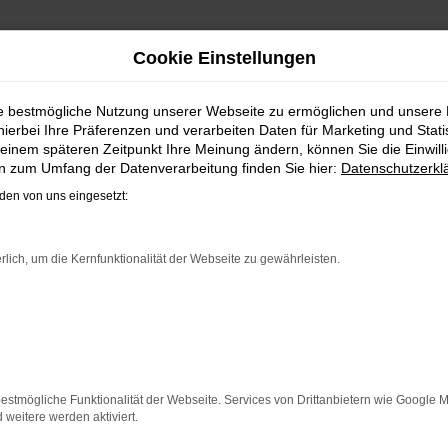
Cookie Einstellungen
efeld, Gütersloh, Osnabrück oder Paderborn? Oder möchten
r Anzeigen im Automarkt der Zeitungen durch arbeiten?
Hier
ie bestmögliche Nutzung unserer Webseite zu ermöglichen und unsere
hierbei Ihre Präferenzen und verarbeiten Daten für Marketing und Stati
einem späteren Zeitpunkt Ihre Meinung ändern, können Sie die Einwillig
timiertes Ergebnis.
en zum Umfang der Datenverarbeitung finden Sie hier:
Datenschutzerkl
en von uns eingesetzt:
rlich, um die Kernfunktionalität der Webseite zu gewährleisten.
indung.
hine?
aden bestimmter Seiten verhindern. Funktioniert die Seite in e
estmögliche Funktionalität der Webseite. Services von Drittanbietern wie Google 
eitere werden aktiviert.
 zu beheben.