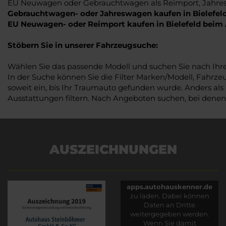
EU Neuwagen oder Gebrauchtwagen als Reimport, Jahresw
Gebrauchtwagen- oder Jahreswagen kaufen in Bielefe
EU Neuwagen- oder Reimport kaufen in Bielefeld bei
Stöbern Sie in unserer Fahrzeugsuche:
Wählen Sie das passende Modell und suchen Sie nach Ih
In der Suche können Sie die Filter Marken/Modell, Fahrze
soweit ein, bis Ihr Traumauto gefunden wurde. Anders als
Ausstattungen filtern. Nach Angeboten suchen, bei denen
AUSZEICHNUNGEN
Es wird versucht, Inhalte
von
apps.autohauskenner.de
zu laden. Dabei können
Daten an Dritte
weitergegeben werden.
Wenn Sie damit