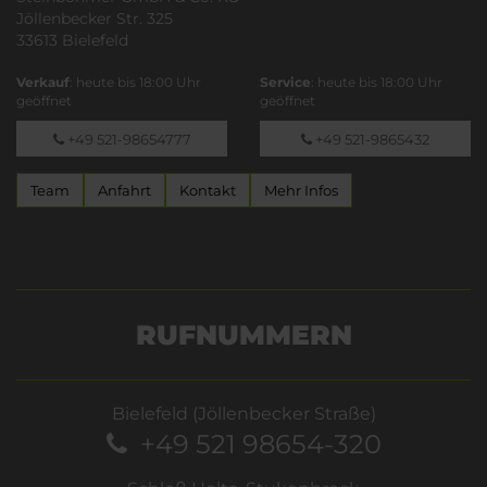
Jöllenbecker Str. 325
33613 Bielefeld
Verkauf
: heute bis 18:00 Uhr
Service
: heute bis 18:00 Uhr
geöffnet
geöffnet
+49 521-98654777
+49 521-9865432
Team
Anfahrt
Kontakt
Mehr Infos
RUFNUMMERN
Bielefeld (Jöllenbecker Straße)
+49 521 98654-320