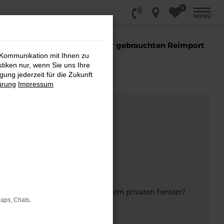
0
MENÜ
 Sie einen
EU Neuwagen oder gebrauchten Reimport
 sind Sie richtig!
 Kommunikation mit Ihnen zu
stiken nur, wenn Sie uns Ihre
ung jederzeit für die Zukunft
ärung
Impressum
inem anderen Browser oder in einem privaten Fenster?
Maps, Chats,