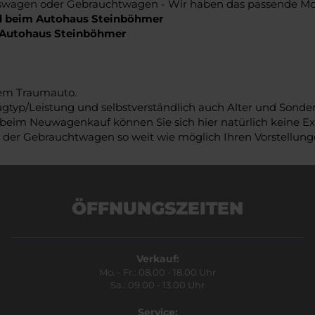
agen oder Gebrauchtwagen - Wir haben das passende Mode
ld beim Autohaus Steinböhmer
m Autohaus Steinböhmer
rem Traumauto.
ugtyp/Leistung und selbstverständlich auch Alter und Sond
 beim Neuwagenkauf können Sie sich hier natürlich keine Ext
 der Gebrauchtwagen so weit wie möglich Ihren Vorstellun
ÖFFNUNGSZEITEN
Verkauf:
Mo. - Fr.: 08.00 - 18.00 Uhr
Sa.: 09.00 - 13.00 Uhr
Service: