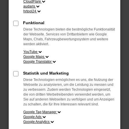
CloudFlare
Laden andere Webseiten, zum Beispiel deine
audaris
Suchmaschine?
hrtool24
Prüfe deine Browsererweiterungen.
Funktional
Manche Erweiterungen, wie Werbeblocker,
Diese Technologien bieten die bestmögliche Funktionalität
können das Laden bestimmter Seiten
der Webseite. Services von Drittanbietern wie Google
verhindern. Funktioniert die Seite in einem
Maps, Chats, Fahrzeugbewertungssystem und weitere
anderen Browser oder in einem privaten
werden aktiviert.
Fenster?
YouTube
Google Maps
Starte dein Gerät neu.
Google Translator
Das kann manchmal helfen, vorübergehende
Probleme zu beheben.
Statistik und Marketing
Stelle sicher, dass dein Browser und dein
Diese Technologien ermöglichen es uns, die Nutzung der
Betriebssystem auf dem neuesten Stand
Webseite zu analysieren, um die Leistung zu messen und
zu verbessern. Zudem werden Technologien eingesetzt,
sind.
die von dritten Werbetreibenden verwendet werden, um
Veraltete Software birgt nicht nur ein
Sie auf anderen Webseiten zu verfolgen und um Anzeigen
Sicherheitsrisiko, sondern kann auch dazu
zu schalten, die für Ihre Interessen relevant sind.
führen, dass bestimmte Funktionen nicht mehr
Google Tag Manager
unterstützt werden.
Google Ads
Google Analytics
Wende dich an den Webseitenbetreiber.