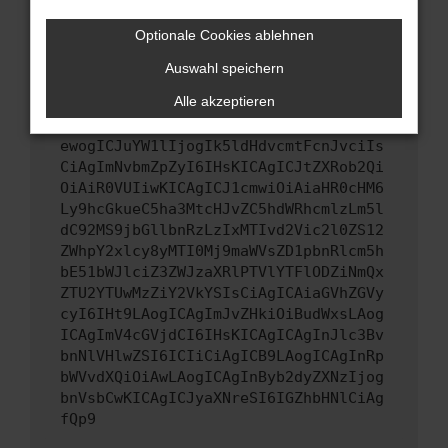
Wenn du alle oben genannten Schritte versucht
hast, kontaktiere uns bitte. Wir werden
Optionale Cookies ablehnen
versuchen, das Problem zu beheben. Du kannst
Auswahl speichern
uns diesen Text schicken, um uns bei der
Fehlersuche zu unterstützen:
Alle akzeptieren
ewogICJuYW1lIjogIk5ldHdvcmtFcnJvciIs
CiAgImNvbmZpZyI6IHsKICAgICJtZXRob2Qi
OiAiR0VUIiwKICAgICJ1cmwiOiAiaHR0cHM6
Ly9hcGkueC5ha3MtcHJvZC5hdWRhcmlzLm5l
dC92MS9jbGllbnRzLzIxMTIvd2Vic2l0ZS12
ZWhpY2xlcy8yMTI0Mj9maWVsZD1pbnRlcm5h
bE51bWJlciZ3ZWJzaXRlPTVlYTFlODZiNmQx
ZTU2YTUwMzZiY2VkYSIsCiAgICAiaGVhZGVy
cyI6IHt9LAogICAgImJvZHkiOiBudWxsLAog
ICAgImV4cGVjdCI6IHsKICAgICAgInJlc3Bv
bnNlVHlwZSI6ICIiCiAgICB9LAogICAgInRp
bWVvdXQiOiAwLAogICAgInByb2dyZXNzIjog
bnVsbCwKICAgICJyaXNreSI6IGZhbHNlCiAg
fQp9