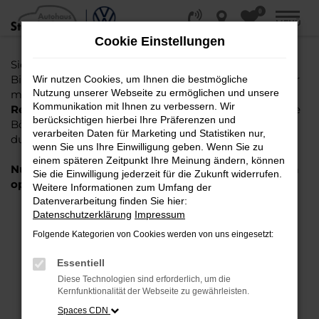
0
Zum
MENÜ
Hauptinhalt
Cookie Einstellungen
springen
Sie suchen einen Gebrauchtwagen oder Jahreswagen
Bielefeld, Gütersloh, Osnabrück oder Paderborn? Oder
Wir nutzen Cookies, um Ihnen die bestmögliche
Nutzung unserer Webseite zu ermöglichen und unsere
möchten Sie einen
EU Neuwagen oder gebrauchten
Kommunikation mit Ihnen zu verbessern. Wir
Reimport kaufen
und nicht mühselig die vielen online
berücksichtigen hierbei Ihre Präferenzen und
Börsen oder Anzeigen im Automarkt der Zeitungen
verarbeiten Daten für Marketing und Statistiken nur,
durch arbeiten?
Hier sind Sie richtig!
wenn Sie uns Ihre Einwilligung geben. Wenn Sie zu
einem späteren Zeitpunkt Ihre Meinung ändern, können
Nutzen Sie jetzt das folgende graue Suchfeld für ein
Sie die Einwilligung jederzeit für die Zukunft widerrufen.
optimiertes Ergebnis.
Weitere Informationen zum Umfang der
Datenverarbeitung finden Sie hier:
Datenschutzerklärung
Impressum
FEHLER: NETWORK ERROR
Folgende Kategorien von Cookies werden von uns eingesetzt:
Beim Laden ist ein Fehler aufgetreten.
Essentiell
Hier sind ein paar Tipps, die dir helfen können:
Diese Technologien sind erforderlich, um die
Kernfunktionalität der Webseite zu gewährleisten.
Überprüfe deine Firewall und deine
Internetverbindung.
Spaces CDN