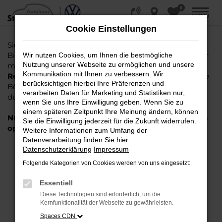
0
Zum
MENÜ
Hauptinhalt
Cookie Einstellungen
springen
Sie suchen einen Gebrauchtwagen oder Jahreswagen
Bielefeld, Gütersloh, Osnabrück oder Paderborn? Oder
Wir nutzen Cookies, um Ihnen die bestmögliche
Nutzung unserer Webseite zu ermöglichen und unsere
möchten Sie einen
EU Neuwagen oder gebrauchten
Kommunikation mit Ihnen zu verbessern. Wir
Reimport kaufen
und nicht mühselig die vielen online
berücksichtigen hierbei Ihre Präferenzen und
Börsen oder Anzeigen im Automarkt der Zeitungen
verarbeiten Daten für Marketing und Statistiken nur,
durch arbeiten?
Hier sind Sie richtig!
wenn Sie uns Ihre Einwilligung geben. Wenn Sie zu
einem späteren Zeitpunkt Ihre Meinung ändern, können
Nutzen Sie jetzt das folgende graue Suchfeld für ein
Sie die Einwilligung jederzeit für die Zukunft widerrufen.
optimiertes Ergebnis.
Weitere Informationen zum Umfang der
Datenverarbeitung finden Sie hier:
Datenschutzerklärung
Impressum
FEHLER: NETWORK ERROR
Folgende Kategorien von Cookies werden von uns eingesetzt:
Beim Laden ist ein Fehler aufgetreten.
Essentiell
Hier sind ein paar Tipps, die dir helfen können:
Diese Technologien sind erforderlich, um die
Kernfunktionalität der Webseite zu gewährleisten.
Überprüfe deine Firewall und deine
Internetverbindung.
Spaces CDN