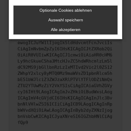
Wenn du alle oben genannten Schritte versucht
hast, kontaktiere uns bitte. Wir werden
Optionale Cookies ablehnen
versuchen, das Problem zu beheben. Du kannst
Auswahl speichern
uns diesen Text schicken, um uns bei der
Fehlersuche zu unterstützen:
Alle akzeptieren
ewogICJuYW1lIjogIk5ldHdvcmtFcnJvciIs
CiAgImNvbmZpZyI6IHsKICAgICJtZXRob2Qi
OiAiR0VUIiwKICAgICJ1cmwiOiAiaHR0cHM6
Ly9hcGkueC5ha3MtcHJvZC5hdWRhcmlzLm5l
dC92MS9jbGllbnRzLzIxMTIvd2Vic2l0ZS12
ZWhpY2xlcy8yMTQ0Mz9maWVsZD1pbnRlcm5h
bE51bWJlciZ3ZWJzaXRlPTVlYTFlODZiNmQx
ZTU2YTUwMzZiY2VkYSIsCiAgICAiaGVhZGVy
cyI6IHt9LAogICAgImJvZHkiOiBudWxsLAog
ICAgImV4cGVjdCI6IHsKICAgICAgInJlc3Bv
bnNlVHlwZSI6ICIiCiAgICB9LAogICAgInRp
bWVvdXQiOiAwLAogICAgInByb2dyZXNzIjog
bnVsbCwKICAgICJyaXNreSI6IGZhbHNlCiAg
fQp9