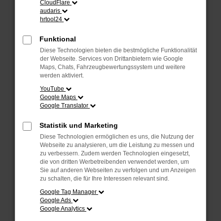
CloudFlare
Laden andere Webseiten, zum Beispiel deine
audaris
Suchmaschine?
hrtool24
Prüfe deine Browsererweiterungen.
Funktional
Manche Erweiterungen, wie Werbeblocker,
Diese Technologien bieten die bestmögliche Funktionalität
können das Laden bestimmter Seiten
der Webseite. Services von Drittanbietern wie Google
verhindern. Funktioniert die Seite in einem
Maps, Chats, Fahrzeugbewertungssystem und weitere
anderen Browser oder in einem privaten
werden aktiviert.
Fenster?
YouTube
Google Maps
Starte dein Gerät neu.
Google Translator
Das kann manchmal helfen, vorübergehende
Probleme zu beheben.
Statistik und Marketing
Stelle sicher, dass dein Browser und dein
Diese Technologien ermöglichen es uns, die Nutzung der
Betriebssystem auf dem neuesten Stand
Webseite zu analysieren, um die Leistung zu messen und
zu verbessern. Zudem werden Technologien eingesetzt,
sind.
die von dritten Werbetreibenden verwendet werden, um
Veraltete Software birgt nicht nur ein
Sie auf anderen Webseiten zu verfolgen und um Anzeigen
Sicherheitsrisiko, sondern kann auch dazu
zu schalten, die für Ihre Interessen relevant sind.
führen, dass bestimmte Funktionen nicht mehr
Google Tag Manager
unterstützt werden.
Google Ads
Google Analytics
Wende dich an den Webseitenbetreiber.