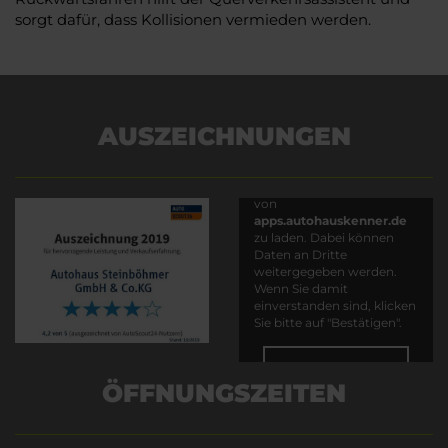
sorgt dafür, dass Kollisionen vermieden werden.
AUSZEICHNUNGEN
Es wird versucht, Inhalte
von
apps.autohauskenner.de
zu laden. Dabei können
Daten an Dritte
weitergegeben werden.
Wenn Sie damit
einverstanden sind, klicken
Sie bitte auf "Bestätigen".
Bestätigen
ÖFFNUNGSZEITEN