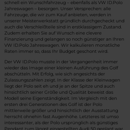
schnell ein Wunschfahrzeug – ebenfalls als VW ID.Polo
Jahreswagen – besorgen. Unser Versprechen: alle
Fahrzeuge, die wir zum Kauf anbieten, werden in
unserer Meisterwerkstatt gründlich durchgecheckt und
auch die Verschleißteile sind in erstklassigem Zustand.
Zudem erhalten Sie auf Wunsch eine clevere
Finanzierung und gelangen so noch günstiger an Ihren
VW ID.Polo Jahreswagen. Wir kalkulieren monatliche
Raten immer so, dass Ihr Budget geschont wird.
Der VW ID.Polo musste in der Vergangenheit immer
wieder das Image einer kleinen Ausführung des Golf
abschütteln. Mit Erfolg, wie sich angesichts der
Zulassungszahlen zeigt. In der Klasse der Kleinwagen
liegt der Polo seit eh und je an der Spitze und auch
hinsichtlich seiner Größe und Qualität beweist das
Modell seine Eigenständigkeit. Im Vergleich mit den
ersten drei Generationen des Golf ist der Polo
mittlerweile größer und hinsichtlich der Ausstattung
herrscht ohnehin fast Augenhöhe. Letzteres ist umso
interessanter, als der Polo ursprünglich als günstiges
Pendant zum längst eingestellten Audi 50 geplant war.