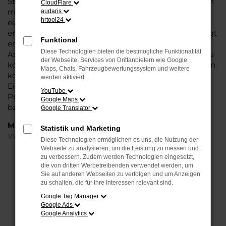
Status eines Gebrauchtwagens erweist sich hier jedoch
CloudFlare
mitunter als Vorteil, denn das Modell wurde bereits
audaris
hrtool24
eingefahren. Fast jeder VW ID.Polo Jahreswagen
entstammt der aktuellen Modellgeneration und verfügt
Funktional
entsprechend über all die begehrten Extras und
Diese Technologien bieten die bestmögliche Funktionalität
Assistenzsysteme, für die das Modell bekannt ist. Hinzu
der Webseite. Services von Drittanbietern wie Google
kommt aber noch, dass keine Fehler ab Werk vorliegen
Maps, Chats, Fahrzeugbewertungssystem und weitere
können, da ein VW ID.Polo Jahreswagen bereits seine
werden aktiviert.
Eignung für die Praxis unter Beweis gestellt hat.
YouTube
Preislich profitieren Sie von einem enormen Nachlass
Google Maps
bzw. Rabatt gegenüber dem Neupreis.
Google Translator
Marken
Statistik und Marketing
VW
Diese Technologien ermöglichen es uns, die Nutzung der
Webseite zu analysieren, um die Leistung zu messen und
zu verbessern. Zudem werden Technologien eingesetzt,
FEHLER: NETWORK ERROR
die von dritten Werbetreibenden verwendet werden, um
Sie auf anderen Webseiten zu verfolgen und um Anzeigen
Beim Laden ist ein Fehler aufgetreten.
zu schalten, die für Ihre Interessen relevant sind.
Hier sind ein paar Tipps, die dir helfen können:
Google Tag Manager
Google Ads
Überprüfe deine Firewall und deine
Google Analytics
Internetverbindung.