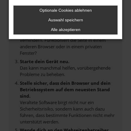
Laden andere Webseiten, zum Beispiel deine
Optionale Cookies ablehnen
Suchmaschine?
Auswahl speichern
Prüfe deine Browsererweiterungen.
Manche Erweiterungen, wie Werbeblocker,
Alle akzeptieren
können das Laden bestimmter Seiten
verhindern. Funktioniert die Seite in einem
anderen Browser oder in einem privaten
Fenster?
Starte dein Gerät neu.
Das kann manchmal helfen, vorübergehende
Probleme zu beheben.
Stelle sicher, dass dein Browser und dein
Betriebssystem auf dem neuesten Stand
sind.
Veraltete Software birgt nicht nur ein
Sicherheitsrisiko, sondern kann auch dazu
führen, dass bestimmte Funktionen nicht mehr
unterstützt werden.
Wende dich an den Webseitenbetreiber.