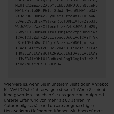
dmFsdWVdPSU1QiUyMlVTRURfT05FWUVBUiUy
MiU1RCZmaWx0ZXJbMl1bb3BdPUlOJnNvcnRb
MF1bZmllbGRdPWlzT3duJnNvcnRbMF1bb3Jk
ZXJdPURFU0Mmc29ydFsxXVtmaWVsZF09aXNU
b3Amc29ydFsxXVtvcmRlcl09REVTQyZzb3J0
WzJdW2ZpZWxkXT1wcmljZSZzb3J0WzJdW29y
ZGVyXT1BU0MmbGltaXQ9MjAmc2tpcD0wIiwK
ICAgICJoZWFkZXJzIjoge30sCiAgICAiYm9k
eSI6IG51bGwsCiAgICAiZXhwZWN0Ijogewog
ICAgICAicmVzcG9uc2VUeXBlIjogIiIKICAg
IH0sCiAgICAidGltZW91dCI6IDAsCiAgICAi
cHJvZ3Jlc3MiOiBudWxsLAogICAgInJpc2t5
IjogZmFsc2UKICB9Cn0=
Wie wäre es, wenn Sie in unserem vielfältigen Angebot
für VW ID.Polo Jahreswagen stöbern? Wenn Sie nicht
fündig werden, sprechen Sie uns gerne an. Aufgrund
unserer Erfahrung von mehr als 80 Jahren im
Automobilgeschäft und unseres engmaschigen
Netzwerks an Lieferanten, können wir Ihnen oftmals