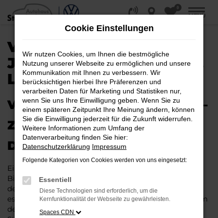
0
Zum
MENÜ
Hauptinhalt
Cookie Einstellungen
springen
VW ID.POLO
Wir nutzen Cookies, um Ihnen die bestmögliche
JAHRESWAGEN KAUFEN,
Nutzung unserer Webseite zu ermöglichen und unsere
Kommunikation mit Ihnen zu verbessern. Wir
LEASEN, FINANZIEREN
berücksichtigen hierbei Ihre Präferenzen und
verarbeiten Daten für Marketing und Statistiken nur,
wenn Sie uns Ihre Einwilligung geben. Wenn Sie zu
VW ID.POLO JAHRESWAGEN –
einem späteren Zeitpunkt Ihre Meinung ändern, können
Sie die Einwilligung jederzeit für die Zukunft widerrufen.
ZUM SICHEREN
Weitere Informationen zum Umfang der
Datenverarbeitung finden Sie hier:
DURCHSTARTEN
Datenschutzerklärung
Impressum
Folgende Kategorien von Cookies werden von uns eingesetzt:
Ein VW ID.Polo Jahreswagen versteht sich als
Bindeglied zwischen der Welt der Neuwagen und der
Essentiell
der Gebrauchtfahrzeuge. Auf den ersten Blick handelt
Diese Technologien sind erforderlich, um die
es sich um einen „jungen Gebrauchten“, dessen Datum
Kernfunktionalität der Webseite zu gewährleisten.
der Erstzulassung maximal ein Jahr zurückliegt. Der
Spaces CDN