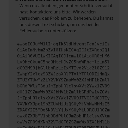
Wenn du alle oben genannten Schritte versucht
hast, kontaktiere uns bitte. Wir werden
versuchen, das Problem zu beheben. Du kannst
uns diesen Text schicken, um uns bei der
Fehlersuche zu unterstützen:
ewogICJuYW1lIjogIk5ldHdvcmtFcnJvciIs
CiAgImNvbmZpZyI6IHsKICAgICJtZXRob2Qi
OiAiR0VUIiwKICAgICJ1cmwiOiAiaHR0cHM6
Ly9hcGkueC5ha3MtcHJvZC5hdWRhcmlzLm5l
dC92MS9jbGllbnRzLzIxMTIvd2Vic2l0ZS12
ZWhpY2xlcz93ZWJzaXRlPTVlYTFlODZiNmQx
ZTU2YTUwMzZiY2VkYSZmaWx0ZXJbMF1bZmll
bGRdPWlzT3duJmZpbHRlclswXVt2YWx1ZV09
dHJ1ZSZmaWx0ZXJbMV1bZmllbGRdPW1vZGVs
JmZpbHRlclsxXVt2YWx1ZV09JTVCJTdCJTIy
YXVkYXJpc19pZCUyMiUzQSUyMjVhNWNhMzE5
ZDA0Y2E5MDg5NDViYjUxYSUyMiU3RCU1RCZm
aWx0ZXJbMV1bb3BdPUlOJmZpbHRlclsyXVtm
aWVsZF09dXNhZ2VTdGF0ZSZmaWx0ZXJbMl1b