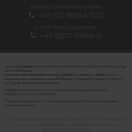
Bielefeld (Jöllenbecker Straße)
+49 521 98654-320
Schloß Holte-Stukenbrock
+49 5207 99166-0
Ehemaliger Neupreis (Unverbindliche Preisempfehlung des Herstellers am Tag
1
der Erstzulassung).
Der errechnete Preisvorteil sowie die angegebene Ersparnis errechnet sich
gegenüber der ehemaligen unverbindlichen Preisempfehlung des Herstellers
am Tag der Erstzulassung (Neupreis).
2
Hierbei handelt es sich um ein Finanzierungs-Angebot. Preise sind
Bruttopreise. Irrtümer vorbehalten.
3
Hierbei handelt es sich um ein Leasing-Angebot. Preise sind Bruttopreise.
Irrtümer vorbehalten.
© 2026 Autohaus Steinböhmer GmbH & Co. KG | Jöllenbecker
Str. 325 | DE-33613 Bielefeld | info@steinboehmer.de |
Webdesign by audaris.de