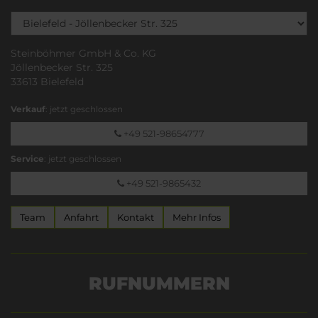
Steinböhmer GmbH & Co. KG
Jöllenbecker Str. 325
33613 Bielefeld
Verkauf
: jetzt geschlossen
+49 521-98654777
Service
: jetzt geschlossen
+49 521-9865432
Team
Anfahrt
Kontakt
Mehr Infos
RUFNUMMERN