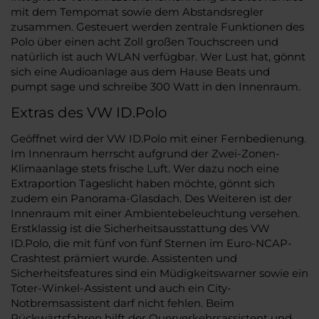
mit dem Tempomat sowie dem Abstandsregler
zusammen. Gesteuert werden zentrale Funktionen des
Polo über einen acht Zoll großen Touchscreen und
natürlich ist auch WLAN verfügbar. Wer Lust hat, gönnt
sich eine Audioanlage aus dem Hause Beats und
pumpt sage und schreibe 300 Watt in den Innenraum.
Extras des VW ID.Polo
Geöffnet wird der VW ID.Polo mit einer Fernbedienung.
Im Innenraum herrscht aufgrund der Zwei-Zonen-
Klimaanlage stets frische Luft. Wer dazu noch eine
Extraportion Tageslicht haben möchte, gönnt sich
zudem ein Panorama-Glasdach. Des Weiteren ist der
Innenraum mit einer Ambientebeleuchtung versehen.
Erstklassig ist die Sicherheitsausstattung des VW
ID.Polo, die mit fünf von fünf Sternen im Euro-NCAP-
Crashtest prämiert wurde. Assistenten und
Sicherheitsfeatures sind ein Müdigkeitswarner sowie ein
Toter-Winkel-Assistent und auch ein City-
Notbremsassistent darf nicht fehlen. Beim
Rückwärtsfahren hilft der Querverkehrsassistent und