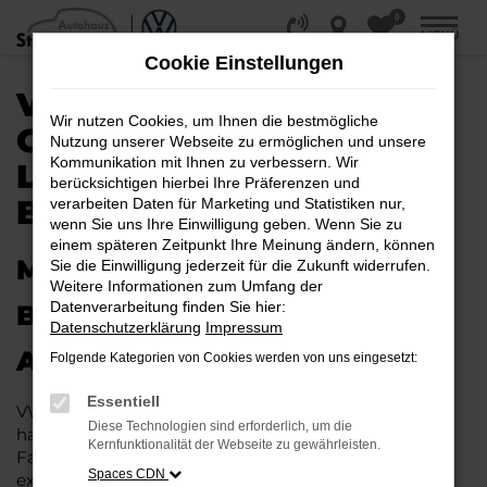
0
Zum
MENÜ
Hauptinhalt
Cookie Einstellungen
springen
VW ARTEON
Wir nutzen Cookies, um Ihnen die bestmögliche
GEBRAUCHTWAGEN |
Nutzung unserer Webseite zu ermöglichen und unsere
Kommunikation mit Ihnen zu verbessern. Wir
LIEFERSERVICE NACH
berücksichtigen hierbei Ihre Präferenzen und
BIELEFELD
verarbeiten Daten für Marketing und Statistiken nur,
wenn Sie uns Ihre Einwilligung geben. Wenn Sie zu
einem späteren Zeitpunkt Ihre Meinung ändern, können
MIT RABATT DURCH
Sie die Einwilligung jederzeit für die Zukunft widerrufen.
Weitere Informationen zum Umfang der
Datenverarbeitung finden Sie hier:
BIELEFELD MIT DEM VW
Datenschutzerklärung
Impressum
ARTEON GEBRAUCHTWAGEN
Folgende Kategorien von Cookies werden von uns eingesetzt:
Essentiell
VW Arteon Gebrauchtwagen liegen im Trend und das
Diese Technologien sind erforderlich, um die
hat einen vergleichsweise einfachen Grund. Ob für
Kernfunktionalität der Webseite zu gewährleisten.
Fahrten in und um Bielefeld oder längere Strecken: es
Spaces CDN
existieren schlichtweg kaum Fahrzeuge, die diesem