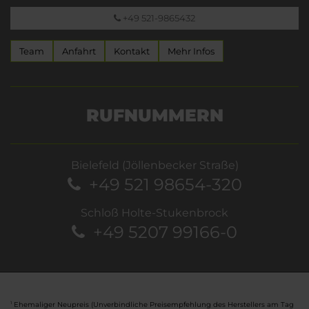
+49 521-9865432
Team
Anfahrt
Kontakt
Mehr Infos
RUFNUMMERN
Bielefeld (Jöllenbecker Straße)
+49 521 98654-320
Schloß Holte-Stukenbrock
+49 5207 99166-0
Ehemaliger Neupreis (Unverbindliche Preisempfehlung des Herstellers am Tag
1