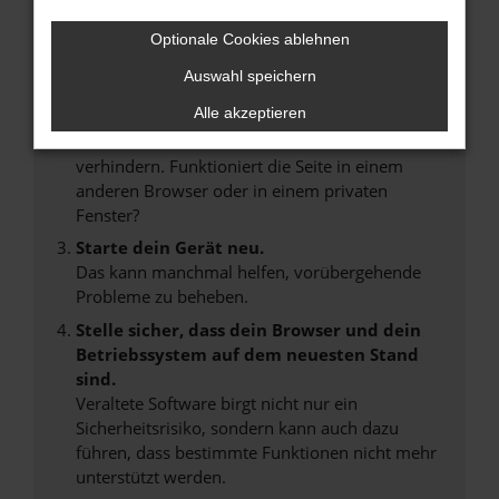
Internetverbindung.
Laden andere Webseiten, zum Beispiel deine
Optionale Cookies ablehnen
Suchmaschine?
Auswahl speichern
Prüfe deine Browsererweiterungen.
Alle akzeptieren
Manche Erweiterungen, wie Werbeblocker,
können das Laden bestimmter Seiten
verhindern. Funktioniert die Seite in einem
anderen Browser oder in einem privaten
Fenster?
Starte dein Gerät neu.
Das kann manchmal helfen, vorübergehende
Probleme zu beheben.
Stelle sicher, dass dein Browser und dein
Betriebssystem auf dem neuesten Stand
sind.
Veraltete Software birgt nicht nur ein
Sicherheitsrisiko, sondern kann auch dazu
führen, dass bestimmte Funktionen nicht mehr
unterstützt werden.