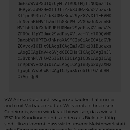
dmFsdWVdPSU1QiUyMlVTRUQlMjIlNUQmZmls
dGVyWzJdW29wXT1JTiZzb3J0WzBdW2ZpZWxk
XT1pc093biZzb3J0WzBdW29yZGVyXT1ERVND
JnNvcnRbMV1bZmllbGRdPWlzVG9wJnNvcnRb
MV1bb3JkZXJdPURFU0Mmc29ydFsyXVtmaWVs
ZF09cHJpY2Umc29ydFsyXVtvcmRlcl09QVND
JmxpbWl0PTIwJnNraXA9MCIsCiAgICAiaGVh
ZGVycyI6IHt9LAogICAgImJvZHkiOiBudWxs
LAogICAgImV4cGVjdCI6IHsKICAgICAgInJl
c3BvbnNlVHlwZSI6ICIiCiAgICB9LAogICAg
InRpbWVvdXQiOiAwLAogICAgInByb2dyZXNz
IjogbnVsbCwKICAgICJyaXNreSI6IGZhbHNl
CiAgfQp9
VW Arteon Gebrauchtwagen zu kaufen, hat immer
auch mit Vertrauen zu tun. Wir verraten Ihnen kein
Geheimnis, wenn wir darauf hinweisen, dass wir seit
1930 für Kundinnen und Kunden aus Bielefeld tätig
sind. Hinzu kommt, dass wir in unserer Meisterwerkstatt
jedes Fahrzeug genauestens in Augenschein nehmen