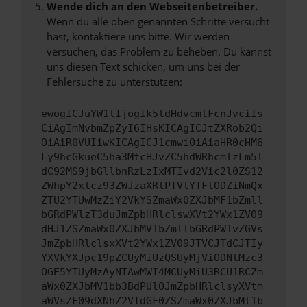
Wende dich an den Webseitenbetreiber.
Wenn du alle oben genannten Schritte versucht
hast, kontaktiere uns bitte. Wir werden
versuchen, das Problem zu beheben. Du kannst
uns diesen Text schicken, um uns bei der
Fehlersuche zu unterstützen:
ewogICJuYW1lIjogIk5ldHdvcmtFcnJvciIs
CiAgImNvbmZpZyI6IHsKICAgICJtZXRob2Qi
OiAiR0VUIiwKICAgICJ1cmwiOiAiaHR0cHM6
Ly9hcGkueC5ha3MtcHJvZC5hdWRhcmlzLm5l
dC92MS9jbGllbnRzLzIxMTIvd2Vic2l0ZS12
ZWhpY2xlcz93ZWJzaXRlPTVlYTFlODZiNmQx
ZTU2YTUwMzZiY2VkYSZmaWx0ZXJbMF1bZmll
bGRdPWlzT3duJmZpbHRlclswXVt2YWx1ZV09
dHJ1ZSZmaWx0ZXJbMV1bZmllbGRdPW1vZGVs
JmZpbHRlclsxXVt2YWx1ZV09JTVCJTdCJTIy
YXVkYXJpc19pZCUyMiUzQSUyMjViODNlMzc3
OGE5YTUyMzAyNTAwMWI4MCUyMiU3RCU1RCZm
aWx0ZXJbMV1bb3BdPUlOJmZpbHRlclsyXVtm
aWVsZF09dXNhZ2VTdGF0ZSZmaWx0ZXJbMl1b