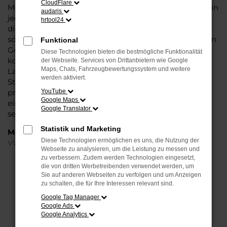
CloudFlare
Modell das Wasser reichen können. Die Qualität steht in
audaris
jeder Modellgeneration außer Frage. Hinzu kommen
hrtool24
die vielfältigen Möglichkeiten einer Individualisierung
sowie die zahlreichen Assistenzsysteme. Ein VW Arteon
Funktional
Gebrauchtwagen für Bielefeld ist ein Fahrzeug, wie es
Diese Technologien bieten die bestmögliche Funktionalität
kompletter nicht sein könnte und überzeugt durch
der Webseite. Services von Drittanbietern wie Google
Maps, Chats, Fahrzeugbewertungssystem und weitere
Langlebigkeit und einen sehr soliden Werterhalt. Bei
werden aktiviert.
Steinböhmer kommt hinzu, dass Sie sich über einen
preislichen Nachlass freuen dürfen und beim Kauf auf
YouTube
Google Maps
ein Unternehmen mit mehr als 80 Jahren Erfahrung
Google Translator
setzen.
Statistik und Marketing
Marken
Diese Technologien ermöglichen es uns, die Nutzung der
VW
Webseite zu analysieren, um die Leistung zu messen und
zu verbessern. Zudem werden Technologien eingesetzt,
die von dritten Werbetreibenden verwendet werden, um
FEHLER: NETWORK ERROR
Sie auf anderen Webseiten zu verfolgen und um Anzeigen
zu schalten, die für Ihre Interessen relevant sind.
Beim Laden ist ein Fehler aufgetreten.
Google Tag Manager
Hier sind ein paar Tipps, die dir helfen können:
Google Ads
Google Analytics
Überprüfe deine Firewall und deine