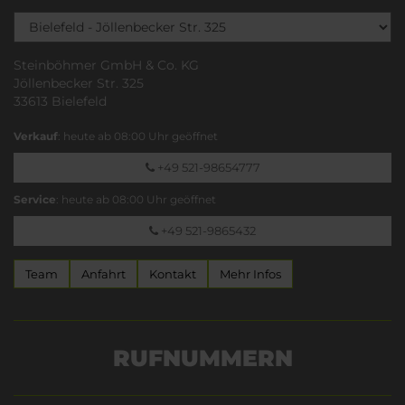
Steinböhmer GmbH & Co. KG
Jöllenbecker Str. 325
33613 Bielefeld
Verkauf
: heute ab 08:00 Uhr geöffnet
+49 521-98654777
Service
: heute ab 08:00 Uhr geöffnet
+49 521-9865432
Team
Anfahrt
Kontakt
Mehr Infos
RUFNUMMERN