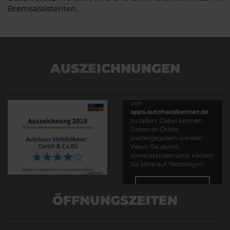
Bremsassistenten.
AUSZEICHNUNGEN
Es wird versucht, Inhalte
von
apps.autohauskenner.de
zu laden. Dabei können
Daten an Dritte
weitergegeben werden.
Wenn Sie damit
einverstanden sind, klicken
Sie bitte auf "Bestätigen".
Bestätigen
ÖFFNUNGSZEITEN