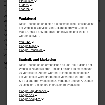
Generation in den Vergleichstests und gilt in vielerlei
CloudFlare
Hinsicht als Trendsetter. Wenn Sie Ihren VW ID.4 EU-
audaris
hrtool24
Neuwagen für Bielefeld bei Steinböhmer kaufen,
profitieren Sie gleich mehrfach. So bieten wir einen
Funktional
umfangreichen Service und bringen eine Erfahrung von
Diese Technologien bieten die bestmögliche Funktionalität
mehr als 80 Jahren in die Beratung mit ein. Darüber
der Webseite. Services von Drittanbietern wie Google
hinaus sichern Sie sich bei jedem Kauf einen Rabatt
Maps, Chats, Fahrzeugbewertungssystem und weitere
bzw. Nachlass, der teilweise im zweistelligen
werden aktiviert.
Prozentbereich liegt. VW ID.4 EU-Neuwagen für
YouTube
Bielefeld sind bei uns auch im Leasing zu haben und
Google Maps
entsprechend zu 100 Prozent Ihren individuellen
Google Translator
Vorstellungen.
Statistik und Marketing
Marken
Diese Technologien ermöglichen es uns, die Nutzung der
VW
Webseite zu analysieren, um die Leistung zu messen und
zu verbessern. Zudem werden Technologien eingesetzt,
die von dritten Werbetreibenden verwendet werden, um
FEHLER: NETWORK ERROR
Sie auf anderen Webseiten zu verfolgen und um Anzeigen
zu schalten, die für Ihre Interessen relevant sind.
Beim Laden ist ein Fehler aufgetreten.
Google Tag Manager
Hier sind ein paar Tipps, die dir helfen können:
Google Ads
Google Analytics
Überprüfe deine Firewall und deine