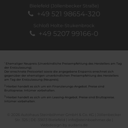
Bielefeld (Jöllenbecker Straße)
+49 521 98654-320
Schloß Holte-Stukenbrock
+49 5207 99166-0
Ehemaliger Neupreis (Unverbindliche Preisempfehlung des Herstellers am Tag
1
der Erstzulassung).
Der errechnete Preisvorteil sowie die angegebene Ersparnis errechnet sich
gegenüber der ehemaligen unverbindlichen Preisempfehlung des Herstellers
am Tag der Erstzulassung (Neupreis).
2
Hierbei handelt es sich um ein Finanzierungs-Angebot. Preise sind
Bruttopreise. Irrtümer vorbehalten.
3
Hierbei handelt es sich um ein Leasing-Angebot. Preise sind Bruttopreise.
Irrtümer vorbehalten.
© 2026 Autohaus Steinböhmer GmbH & Co. KG | Jöllenbecker
Str. 325 | DE-33613 Bielefeld | info@steinboehmer.de |
Webdesign by audaris.de