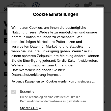
0
Zum
MENÜ
Hauptinhalt
Cookie Einstellungen
springen
VW ID.4 NEUWAGEN |
Wir nutzen Cookies, um Ihnen die bestmögliche
LIEFERSERVICE NACH
Nutzung unserer Webseite zu ermöglichen und unsere
Kommunikation mit Ihnen zu verbessern. Wir
BIELEFELD
berücksichtigen hierbei Ihre Präferenzen und
verarbeiten Daten für Marketing und Statistiken nur,
wenn Sie uns Ihre Einwilligung geben. Wenn Sie zu
HERAUSRAGENDE QUALITÄT:
einem späteren Zeitpunkt Ihre Meinung ändern, können
Sie die Einwilligung jederzeit für die Zukunft widerrufen.
VW ID.4 NEUWAGEN FÜR
Weitere Informationen zum Umfang der
Datenverarbeitung finden Sie hier:
BIELEFELD
Datenschutzerklärung
Impressum
Folgende Kategorien von Cookies werden von uns eingesetzt:
Wer in puncto Qualität keinerlei Kompromisse eingeht
und bei Fahrten durch Bielefeld auf dem neuesten
Essentiell
Stand der Automobiltechnik sein möchte, landet
Diese Technologien sind erforderlich, um die
unweigerlich bei einem VW ID.4 EU-Neuwagen. Dieses
Kernfunktionalität der Webseite zu gewährleisten.
Fahrzeug überzeugt vor allem in der aktuellen
Spaces CDN