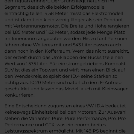
den Tiguan erinnert. Der Grund liegt natürlich im
Segment, das sich die beiden Erfolgsmodelle
einträchtig teilen. 4,58 Meter misst das Elektromodell
und ist damit ein klein wenig länger als sein Pendant
mit Verbrennungsmotor. Die Breite und Höhe rangieren
bei 1,85 Meter und 1,62 Meter, sodass jede Menge Platz
im Innenraum angeboten werden. Bis zu fünf Personen
fahren ohne Weiteres mit und 543 Liter passen auch
dann noch in den Kofferraum. Wem das nicht ausreicht,
der erzielt durch das Umklappen der Rücksitze einen
Wert von 1.575 Liter. Für ein stromgetriebens Kompakt-
SUV ist dies ein Topwert und wirft man einen Blick auf
den Wendekreis, so spielt der ID.4 seine Stärken so
richtig aus. 10,20 Meter sind natürlich dem E-Antrieb
geschuldet und lassen das Modell auch mit Kleinwagen
konkurrieren.
Eine Entscheidung zugunsten eines VW ID.4 bedeutet
keineswegs Einheitsbrei bei den Motoren. Zur Auswahl
stehen die Varianten Pure, Pure Performance, Pro, Pro
Performance und GTX, was ein enorm breites
Leistungsspektrum ermöglicht. Mit 148 PS beginnt die