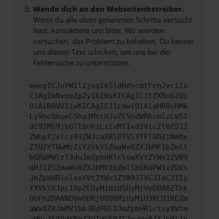
Wende dich an den Webseitenbetreiber.
Wenn du alle oben genannten Schritte versucht
hast, kontaktiere uns bitte. Wir werden
versuchen, das Problem zu beheben. Du kannst
uns diesen Text schicken, um uns bei der
Fehlersuche zu unterstützen:
ewogICJuYW1lIjogIk5ldHdvcmtFcnJvciIs
CiAgImNvbmZpZyI6IHsKICAgICJtZXRob2Qi
OiAiR0VUIiwKICAgICJ1cmwiOiAiaHR0cHM6
Ly9hcGkueC5ha3MtcHJvZC5hdWRhcmlzLm5l
dC92MS9jbGllbnRzLzIxMTIvd2Vic2l0ZS12
ZWhpY2xlcz93ZWJzaXRlPTVlYTFlODZiNmQx
ZTU2YTUwMzZiY2VkYSZmaWx0ZXJbMF1bZmll
bGRdPWlzT3duJmZpbHRlclswXVt2YWx1ZV09
dHJ1ZSZmaWx0ZXJbMV1bZmllbGRdPW1vZGVs
JmZpbHRlclsxXVt2YWx1ZV09JTVCJTdCJTIy
YXVkYXJpc19pZCUyMiUzQSUyMjVmODA0ZThk
OGFhZDA0NDVmODRjOGQ0MiUyMiU3RCU1RCZm
aWx0ZXJbMV1bb3BdPUlOJmZpbHRlclsyXVtm