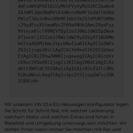
aWVsZF09dXNhZ2VTdGF0ZSZmaWx0ZXJbMl1b
dmFsdWVdPSU1QiUyMk5FVyUyMiU1RCZmaWx0
ZXJbMl1bb3BdPUlOJnNvcnRbMF1bZmllbGRd
PWlzT3duJnNvcnRbMF1bb3JkZXJdPURFU0Mm
c29ydFsxXVtmaWVsZF09aXNUb3Amc29ydFsx
XVtvcmRlcl09REVTQyZzb3J0WzJdW2ZpZWxk
XT1wcmljZSZzb3J0WzJdW29yZGVyXT1BU0Mm
bGltaXQ9MjAmc2tpcD0wIiwKICAgICJoZWFk
ZXJzIjoge30sCiAgICAiYm9keSI6IG51bGws
CiAgICAiZXhwZWN0IjogewogICAgICAicmVz
cG9uc2VUeXBlIjogIiIKICAgIH0sCiAgICAi
dGltZW91dCI6IDAsCiAgICAicHJvZ3Jlc3Mi
OiBudWxsLAogICAgInJpc2t5IjogZmFsc2UK
ICB9Cn0=
Mit unserem VW ID.4 EU-Neuwagen Konfigurator legen
Sie Schritt für Schritt fest, mit welcher Lackierung,
welchem Motor und welchen Extras sind fortan in
Bielefeld und Umgebung unterwegs sein möchten. Wir
stehen Ihnen wann immer Sie möchten mit Rat und