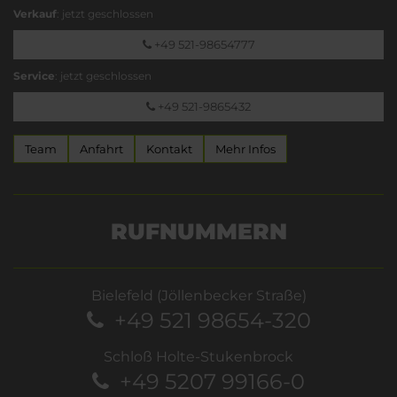
Verkauf
: jetzt geschlossen
+49 521-98654777
Service
: jetzt geschlossen
+49 521-9865432
Team
Anfahrt
Kontakt
Mehr Infos
RUFNUMMERN
Bielefeld (Jöllenbecker Straße)
+49 521 98654-320
Schloß Holte-Stukenbrock
+49 5207 99166-0