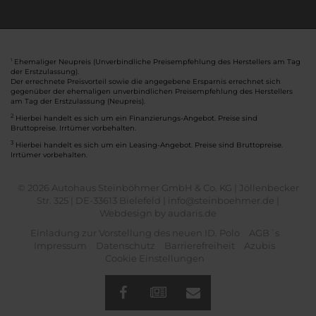
Ehemaliger Neupreis (Unverbindliche Preisempfehlung des Herstellers am Tag
1
der Erstzulassung).
Der errechnete Preisvorteil sowie die angegebene Ersparnis errechnet sich
gegenüber der ehemaligen unverbindlichen Preisempfehlung des Herstellers
am Tag der Erstzulassung (Neupreis).
2
Hierbei handelt es sich um ein Finanzierungs-Angebot. Preise sind
Bruttopreise. Irrtümer vorbehalten.
3
Hierbei handelt es sich um ein Leasing-Angebot. Preise sind Bruttopreise.
Irrtümer vorbehalten.
© 2026 Autohaus Steinböhmer GmbH & Co. KG | Jöllenbecker
Str. 325 | DE-33613 Bielefeld | info@steinboehmer.de |
Webdesign by audaris.de
Einladung zur Vorstellung des neuen ID. Polo
AGB´s
Impressum
Datenschutz
Barrierefreiheit
Azubis
Cookie Einstellungen