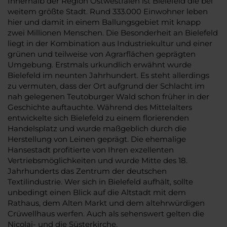
Innerhalb der Region Ostwestfalen ist Bielefeld die bei
weitem größte Stadt. Rund 333.000 Einwohner leben
hier und damit in einem Ballungsgebiet mit knapp
zwei Millionen Menschen. Die Besonderheit an Bielefeld
liegt in der Kombination aus Industriekultur und einer
grünen und teilweise von Agrarflächen geprägten
Umgebung. Erstmals urkundlich erwähnt wurde
Bielefeld im neunten Jahrhundert. Es steht allerdings
zu vermuten, dass der Ort aufgrund der Schlacht im
nah gelegenen Teutoburger Wald schon früher in der
Geschichte auftauchte. Während des Mittelalters
entwickelte sich Bielefeld zu einem florierenden
Handelsplatz und wurde maßgeblich durch die
Herstellung von Leinen geprägt. Die ehemalige
Hansestadt profitierte von Ihren exzellenten
Vertriebsmöglichkeiten und wurde Mitte des 18.
Jahrhunderts das Zentrum der deutschen
Textilindustrie. Wer sich in Bielefeld aufhält, sollte
unbedingt einen Blick auf die Altstadt mit dem
Rathaus, dem Alten Markt und dem altehrwürdigen
Crüwellhaus werfen. Auch als sehenswert gelten die
Nicolai- und die Süsterkirche.