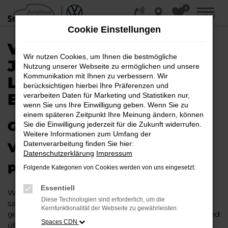
0
Zum
MENÜ
Hauptinhalt
Cookie Einstellungen
springen
VW POLO
Wir nutzen Cookies, um Ihnen die bestmögliche
JAHRESWAGEN |
Nutzung unserer Webseite zu ermöglichen und unsere
Kommunikation mit Ihnen zu verbessern. Wir
LIEFERSERVICE NACH
berücksichtigen hierbei Ihre Präferenzen und
BIELEFELD
verarbeiten Daten für Marketing und Statistiken nur,
wenn Sie uns Ihre Einwilligung geben. Wenn Sie zu
einem späteren Zeitpunkt Ihre Meinung ändern, können
GAS GEBEN IN BIELEFELD –
Sie die Einwilligung jederzeit für die Zukunft widerrufen.
Weitere Informationen zum Umfang der
Datenverarbeitung finden Sie hier:
VIELLEICHT BALD IM VW
Datenschutzerklärung
Impressum
POLO JAHRESWAGEN
Folgende Kategorien von Cookies werden von uns eingesetzt:
Essentiell
Wer Argumente für einen VW Polo Jahreswagen
Diese Technologien sind erforderlich, um die
sammelt, wird schnell fündig. Das Fahrzeug ist wie
Kernfunktionalität der Webseite zu gewährleisten.
geschaffen für Fahrten in Bielefeld und Umgebung und
Spaces CDN
überzeugt durch seine erstklassige Verarbeitung und