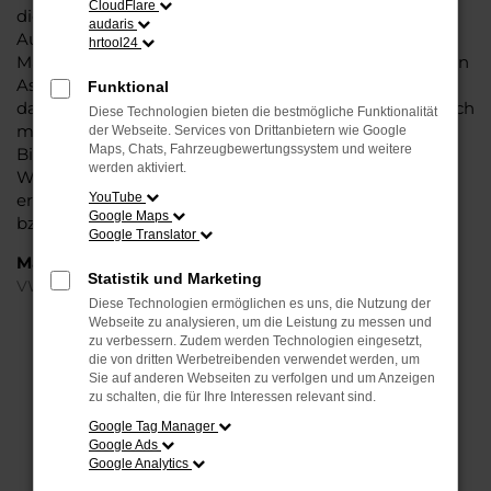
CloudFlare
die Liebe zum Detail. Hinzu kommt, dass in puncto
audaris
Ausstattung in dieser Fahrzeugklasse regelrecht
hrtool24
Maßstäbe gesetzt werden, was sich vor allem in Sachen
Assistenzsysteme und Sicherheit widerspiegelt. Und
Funktional
dann ist da noch das Design, dass Kenner sprichwörtlich
Diese Technologien bieten die bestmögliche Funktionalität
mit der Zunge schnalzen lässt. In kurzen Worten: für
der Webseite. Services von Drittanbietern wie Google
Maps, Chats, Fahrzeugbewertungssystem und weitere
Bielefeld ist eijn VW Polo Jahreswagen eine perfekte
werden aktiviert.
Wahl, alldieweil Sie gegenüber einem Neuwagen
erheblich an Geld sparen und einen soliden Nachlass
YouTube
Google Maps
bzw. Rabatt erhalten.
Google Translator
Marken
Statistik und Marketing
VW
Diese Technologien ermöglichen es uns, die Nutzung der
Webseite zu analysieren, um die Leistung zu messen und
FEHLER: NETWORK ERROR
zu verbessern. Zudem werden Technologien eingesetzt,
die von dritten Werbetreibenden verwendet werden, um
Sie auf anderen Webseiten zu verfolgen und um Anzeigen
Beim Laden ist ein Fehler aufgetreten.
zu schalten, die für Ihre Interessen relevant sind.
Hier sind ein paar Tipps, die dir helfen können:
Google Tag Manager
Google Ads
Überprüfe deine Firewall und deine
Google Analytics
Internetverbindung.