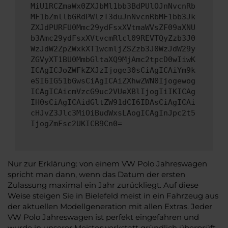
MiU1RCZmaWx0ZXJbMl1bb3BdPUlOJnNvcnRb
MF1bZmllbGRdPWlzT3duJnNvcnRbMF1bb3Jk
ZXJdPURFU0Mmc29ydFsxXVtmaWVsZF09aXNU
b3Amc29ydFsxXVtvcmRlcl09REVTQyZzb3J0
WzJdW2ZpZWxkXT1wcmljZSZzb3J0WzJdW29y
ZGVyXT1BU0MmbGltaXQ9MjAmc2tpcD0wIiwK
ICAgICJoZWFkZXJzIjoge30sCiAgICAiYm9k
eSI6IG51bGwsCiAgICAiZXhwZWN0Ijogewog
ICAgICAicmVzcG9uc2VUeXBlIjogIiIKICAg
IH0sCiAgICAidGltZW91dCI6IDAsCiAgICAi
cHJvZ3Jlc3MiOiBudWxsLAogICAgInJpc2t5
IjogZmFsc2UKICB9Cn0=
Nur zur Erklärung: von einem VW Polo Jahreswagen
spricht man dann, wenn das Datum der ersten
Zulassung maximal ein Jahr zurückliegt. Auf diese
Weise steigen Sie in Bielefeld meist in ein Fahrzeug aus
der aktuellen Modellgeneration mit allen Extras. Jeder
VW Polo Jahreswagen ist perfekt eingefahren und
wurde in unserer Meisterwerkstatt gründlich überprüft.