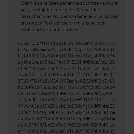
Wenn du alle oben genannten Schritte versucht
hast, kontaktiere uns bitte. Wir werden
versuchen, das Problem zu beheben. Du kannst
uns diesen Text schicken, um uns bei der
Fehlersuche zu unterstützen:
ewogICJuYW1lIjogIk5ldHdvcmtFcnJvciIs
CiAgImNvbmZpZyI6IHsKICAgICJtZXRob2Qi
OiAiR0VUIiwKICAgICJ1cmwiOiAiaHR0cHM6
Ly9hcGkueC5ha3MtcHJvZC5hdWRhcmlzLm5l
dC92MS9jbGllbnRzLzIxMTIvd2Vic2l0ZS12
ZWhpY2xlcz93ZWJzaXRlPTVlYTFlODZiNmQx
ZTU2YTUwMzZiY2VkYSZmaWx0ZXJbMF1bZmll
bGRdPWlzT3duJmZpbHRlclswXVt2YWx1ZV09
dHJ1ZSZmaWx0ZXJbMV1bZmllbGRdPW1vZGVs
JmZpbHRlclsxXVt2YWx1ZV09JTVCJTdCJTIy
YXVkYXJpc19pZCUyMiUzQSUyMjVhNWNhMzE5
ZDA0Y2E5MDg5NDViYjUxYSUyMiU3RCU1RCZm
aWx0ZXJbMV1bb3BdPUlOJmZpbHRlclsyXVtm
aWVsZF09dXNhZ2VTdGF0ZSZmaWx0ZXJbMl1b
dmFsdWVdPSU1QiUyMlVTRURfT05FWUVBUiUy