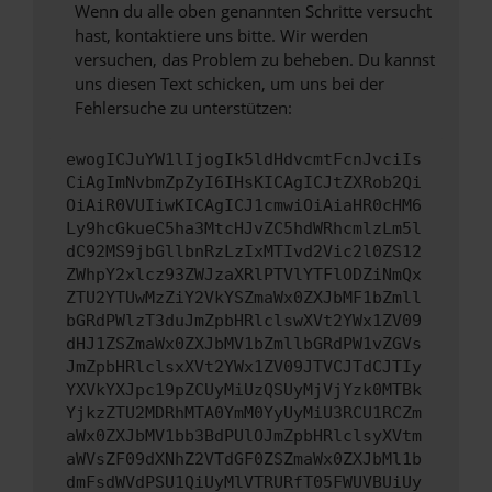
Wenn du alle oben genannten Schritte versucht
hast, kontaktiere uns bitte. Wir werden
versuchen, das Problem zu beheben. Du kannst
uns diesen Text schicken, um uns bei der
Fehlersuche zu unterstützen:
ewogICJuYW1lIjogIk5ldHdvcmtFcnJvciIs
CiAgImNvbmZpZyI6IHsKICAgICJtZXRob2Qi
OiAiR0VUIiwKICAgICJ1cmwiOiAiaHR0cHM6
Ly9hcGkueC5ha3MtcHJvZC5hdWRhcmlzLm5l
dC92MS9jbGllbnRzLzIxMTIvd2Vic2l0ZS12
ZWhpY2xlcz93ZWJzaXRlPTVlYTFlODZiNmQx
ZTU2YTUwMzZiY2VkYSZmaWx0ZXJbMF1bZmll
bGRdPWlzT3duJmZpbHRlclswXVt2YWx1ZV09
dHJ1ZSZmaWx0ZXJbMV1bZmllbGRdPW1vZGVs
JmZpbHRlclsxXVt2YWx1ZV09JTVCJTdCJTIy
YXVkYXJpc19pZCUyMiUzQSUyMjVjYzk0MTBk
YjkzZTU2MDRhMTA0YmM0YyUyMiU3RCU1RCZm
aWx0ZXJbMV1bb3BdPUlOJmZpbHRlclsyXVtm
aWVsZF09dXNhZ2VTdGF0ZSZmaWx0ZXJbMl1b
dmFsdWVdPSU1QiUyMlVTRURfT05FWUVBUiUy