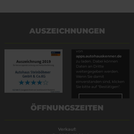
AUSZEICHNUNGEN
Es wird versucht, Inhalte
von
apps.autohauskenner.de
zu laden. Dabei können
Daten an Dritte
weitergegeben werden.
Wenn Sie damit
einverstanden sind, klicken
Sie bitte auf "Bestätigen".
Bestätigen
ÖFFNUNGSZEITEN
Verkauf: