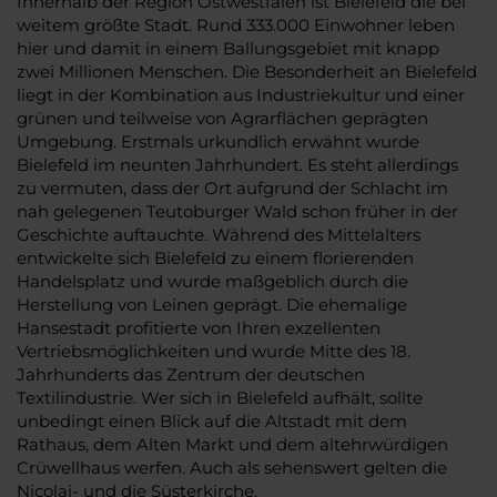
Innerhalb der Region Ostwestfalen ist Bielefeld die bei
weitem größte Stadt. Rund 333.000 Einwohner leben
hier und damit in einem Ballungsgebiet mit knapp
zwei Millionen Menschen. Die Besonderheit an Bielefeld
liegt in der Kombination aus Industriekultur und einer
grünen und teilweise von Agrarflächen geprägten
Umgebung. Erstmals urkundlich erwähnt wurde
Bielefeld im neunten Jahrhundert. Es steht allerdings
zu vermuten, dass der Ort aufgrund der Schlacht im
nah gelegenen Teutoburger Wald schon früher in der
Geschichte auftauchte. Während des Mittelalters
entwickelte sich Bielefeld zu einem florierenden
Handelsplatz und wurde maßgeblich durch die
Herstellung von Leinen geprägt. Die ehemalige
Hansestadt profitierte von Ihren exzellenten
Vertriebsmöglichkeiten und wurde Mitte des 18.
Jahrhunderts das Zentrum der deutschen
Textilindustrie. Wer sich in Bielefeld aufhält, sollte
unbedingt einen Blick auf die Altstadt mit dem
Rathaus, dem Alten Markt und dem altehrwürdigen
Crüwellhaus werfen. Auch als sehenswert gelten die
Nicolai- und die Süsterkirche.