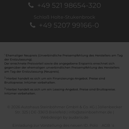
+49 521 98654-320
Schloß Holte-Stukenbrock
+49 5207 99166-0
Ehemaliger Neupreis (Unverbindliche Preisempfehlung des Herstellers am Tag
1
der Erstzulassung).
Der errechnete Preisvorteil sowie die angegebene Ersparnis errechnet sich
gegenüber der ehemaligen unverbindlichen Preisempfehlung des Herstellers
am Tag der Erstzulassung (Neupreis).
2
Hierbei handelt es sich um ein Finanzierungs-Angebot. Preise sind
Bruttopreise. Irrtümer vorbehalten.
3
Hierbei handelt es sich um ein Leasing-Angebot. Preise sind Bruttopreise.
Irrtümer vorbehalten.
© 2026 Autohaus Steinböhmer GmbH & Co. KG | Jöllenbecker
Str. 325 | DE-33613 Bielefeld | info@steinboehmer.de |
Webdesign by audaris.de
Einladung zur Vorstellung des neuen ID. Polo
AGB´s