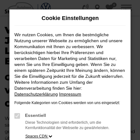
0
Zum
MENÜ
Hauptinhalt
Cookie Einstellungen
springen
VW T-CROSS
Wir nutzen Cookies, um Ihnen die bestmögliche
JAHRESWAGEN |
Nutzung unserer Webseite zu ermöglichen und unsere
Kommunikation mit Ihnen zu verbessern. Wir
LIEFERSERVICE NACH
berücksichtigen hierbei Ihre Präferenzen und
BIELEFELD
verarbeiten Daten für Marketing und Statistiken nur,
wenn Sie uns Ihre Einwilligung geben. Wenn Sie zu
einem späteren Zeitpunkt Ihre Meinung ändern, können
GAS GEBEN IN BIELEFELD –
Sie die Einwilligung jederzeit für die Zukunft widerrufen.
Weitere Informationen zum Umfang der
Datenverarbeitung finden Sie hier:
VIELLEICHT BALD IM VW T-
Datenschutzerklärung
Impressum
CROSS JAHRESWAGEN
Folgende Kategorien von Cookies werden von uns eingesetzt:
Essentiell
Wer Argumente für einen VW T-Cross Jahreswagen
Diese Technologien sind erforderlich, um die
sammelt, wird schnell fündig. Das Fahrzeug ist wie
Kernfunktionalität der Webseite zu gewährleisten.
geschaffen für Fahrten in Bielefeld und Umgebung und
Spaces CDN
überzeugt durch seine erstklassige Verarbeitung und