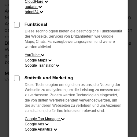
CloudFlare
die Liebe zum Detail. Hinzu kommt, dass in puncto
audaris
Ausstattung in dieser Fahrzeugklasse regelrecht
hrtool24
Maßstäbe gesetzt werden, was sich vor allem in Sachen
Assistenzsysteme und Sicherheit widerspiegelt. Und
Funktional
dann ist da noch das Design, dass Kenner sprichwörtlich
Diese Technologien bieten die bestmögliche Funktionalität
mit der Zunge schnalzen lässt. In kurzen Worten: für
der Webseite. Services von Drittanbietern wie Google
Maps, Chats, Fahrzeugbewertungssystem und weitere
Bielefeld ist eijn VW T-Cross Jahreswagen eine perfekte
werden aktiviert.
Wahl, alldieweil Sie gegenüber einem Neuwagen
erheblich an Geld sparen und einen soliden Nachlass
YouTube
Google Maps
bzw. Rabatt erhalten.
Google Translator
Marken
Statistik und Marketing
VW
Diese Technologien ermöglichen es uns, die Nutzung der
Webseite zu analysieren, um die Leistung zu messen und
FEHLER: NETWORK ERROR
zu verbessern. Zudem werden Technologien eingesetzt,
die von dritten Werbetreibenden verwendet werden, um
Sie auf anderen Webseiten zu verfolgen und um Anzeigen
Beim Laden ist ein Fehler aufgetreten.
zu schalten, die für Ihre Interessen relevant sind.
Hier sind ein paar Tipps, die dir helfen können:
Google Tag Manager
Google Ads
Überprüfe deine Firewall und deine
Google Analytics
Internetverbindung.