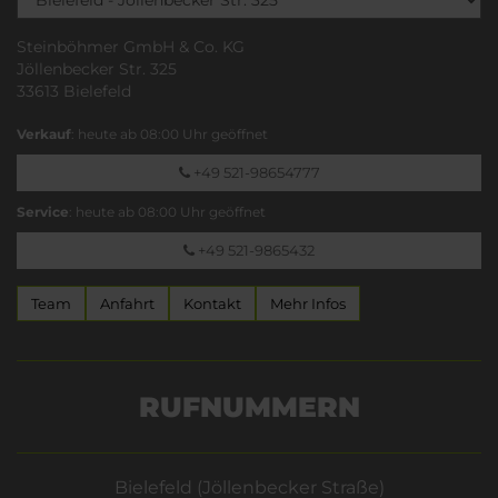
Steinböhmer GmbH & Co. KG
Jöllenbecker Str. 325
33613 Bielefeld
Verkauf
: heute ab 08:00 Uhr geöffnet
+49 521-98654777
Service
: heute ab 08:00 Uhr geöffnet
+49 521-9865432
Team
Anfahrt
Kontakt
Mehr Infos
RUFNUMMERN
Bielefeld (Jöllenbecker Straße)