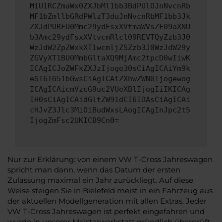
MiU1RCZmaWx0ZXJbMl1bb3BdPUlOJnNvcnRb
MF1bZmllbGRdPWlzT3duJnNvcnRbMF1bb3Jk
ZXJdPURFU0Mmc29ydFsxXVtmaWVsZF09aXNU
b3Amc29ydFsxXVtvcmRlcl09REVTQyZzb3J0
WzJdW2ZpZWxkXT1wcmljZSZzb3J0WzJdW29y
ZGVyXT1BU0MmbGltaXQ9MjAmc2tpcD0wIiwK
ICAgICJoZWFkZXJzIjoge30sCiAgICAiYm9k
eSI6IG51bGwsCiAgICAiZXhwZWN0Ijogewog
ICAgICAicmVzcG9uc2VUeXBlIjogIiIKICAg
IH0sCiAgICAidGltZW91dCI6IDAsCiAgICAi
cHJvZ3Jlc3MiOiBudWxsLAogICAgInJpc2t5
IjogZmFsc2UKICB9Cn0=
Nur zur Erklärung: von einem VW T-Cross Jahreswagen
spricht man dann, wenn das Datum der ersten
Zulassung maximal ein Jahr zurückliegt. Auf diese
Weise steigen Sie in Bielefeld meist in ein Fahrzeug aus
der aktuellen Modellgeneration mit allen Extras. Jeder
VW T-Cross Jahreswagen ist perfekt eingefahren und
wurde in unserer Meisterwerkstatt gründlich überprüft.