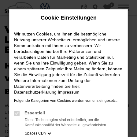
0
Zum
MENÜ
Hauptinhalt
Cookie Einstellungen
springen
VW T-ROC NEUWAGEN |
Wir nutzen Cookies, um Ihnen die bestmögliche
LIEFERSERVICE NACH
Nutzung unserer Webseite zu ermöglichen und unsere
Kommunikation mit Ihnen zu verbessern. Wir
BIELEFELD
berücksichtigen hierbei Ihre Präferenzen und
verarbeiten Daten für Marketing und Statistiken nur,
wenn Sie uns Ihre Einwilligung geben. Wenn Sie zu
HERAUSRAGENDE QUALITÄT:
einem späteren Zeitpunkt Ihre Meinung ändern, können
Sie die Einwilligung jederzeit für die Zukunft widerrufen.
VW T-ROC NEUWAGEN FÜR
Weitere Informationen zum Umfang der
Datenverarbeitung finden Sie hier:
BIELEFELD
Datenschutzerklärung
Impressum
Folgende Kategorien von Cookies werden von uns eingesetzt:
Wer in puncto Qualität keinerlei Kompromisse eingeht
und bei Fahrten durch Bielefeld auf dem neuesten
Essentiell
Stand der Automobiltechnik sein möchte, landet
Diese Technologien sind erforderlich, um die
unweigerlich bei einem VW T-Roc EU-Neuwagen.
Kernfunktionalität der Webseite zu gewährleisten.
Dieses Fahrzeug überzeugt vor allem in der aktuellen
Spaces CDN