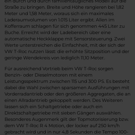
ein durch und durch familientaugliches Modell auf die
Straße zu bringen. Breite und Höhe rangieren bei 1,82
Meter und 1,58 Meter, woraus sich ein maximales
Laderaumvolumen von 1.015 Liter ergibt. Allen im
Kofferraum schlagen für sich genommen 445 Liter zu
Buche. Erreicht wird der Ladebereich über eine
automatische Heckklappe mit Sensorsteuerung. Zwei
Werte unterstreichen die Einfachheit, mit der sich der
VW T-Roc nutzen lässt: die erhöhte Sitzposition und der
geringe Wendekreis von lediglich 11,10 Meter.
Für ausreichend Vortrieb beim VW T-Roc sorgen
Benzin- oder Dieselmotoren mit einem
Leistungsspektrum zwischen 115 und 300 PS. Es besteht
dabei die Wahl zwischen sparsamen Ausführungen mit
Vorderradantrieb oder den größeren Aggregaten, die an
einen Allradantrieb gekoppelt werden. Des Weiteren
lassen sich ein Schaltgetriebe oder auch ein
Direktschaltgetriebe mit sieben Gängen auswählen.
Besonderes Augenmerk gilt der Topmotorisierung bzw.
dem VW T-Roc R 4 Motion, der locker auf 250 km/h
gebracht wird und in nur 4,8 Sekunden die Tempo 100-