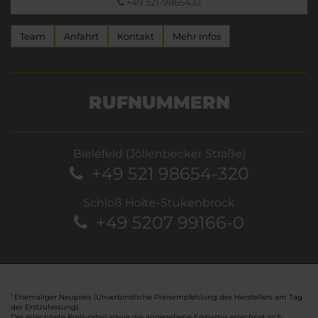
+49 521-9865432
Team
Anfahrt
Kontakt
Mehr Infos
RUFNUMMERN
Bielefeld (Jöllenbecker Straße)
+49 521 98654-320
Schloß Holte-Stukenbrock
+49 5207 99166-0
Ehemaliger Neupreis (Unverbindliche Preisempfehlung des Herstellers am Tag
1
der Erstzulassung).
Der errechnete Preisvorteil sowie die angegebene Ersparnis errechnet sich