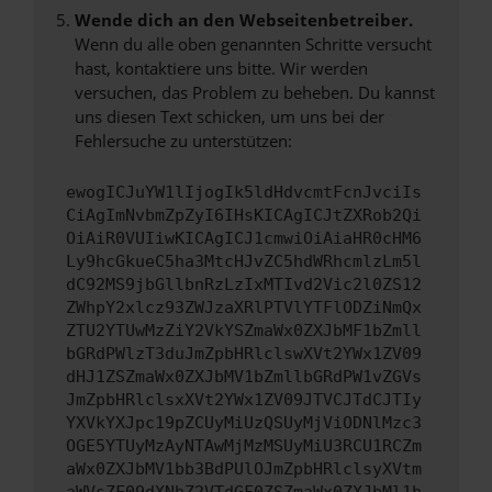
Wende dich an den Webseitenbetreiber.
Wenn du alle oben genannten Schritte versucht
hast, kontaktiere uns bitte. Wir werden
versuchen, das Problem zu beheben. Du kannst
uns diesen Text schicken, um uns bei der
Fehlersuche zu unterstützen:
ewogICJuYW1lIjogIk5ldHdvcmtFcnJvciIs
CiAgImNvbmZpZyI6IHsKICAgICJtZXRob2Qi
OiAiR0VUIiwKICAgICJ1cmwiOiAiaHR0cHM6
Ly9hcGkueC5ha3MtcHJvZC5hdWRhcmlzLm5l
dC92MS9jbGllbnRzLzIxMTIvd2Vic2l0ZS12
ZWhpY2xlcz93ZWJzaXRlPTVlYTFlODZiNmQx
ZTU2YTUwMzZiY2VkYSZmaWx0ZXJbMF1bZmll
bGRdPWlzT3duJmZpbHRlclswXVt2YWx1ZV09
dHJ1ZSZmaWx0ZXJbMV1bZmllbGRdPW1vZGVs
JmZpbHRlclsxXVt2YWx1ZV09JTVCJTdCJTIy
YXVkYXJpc19pZCUyMiUzQSUyMjViODNlMzc3
OGE5YTUyMzAyNTAwMjMzMSUyMiU3RCU1RCZm
aWx0ZXJbMV1bb3BdPUlOJmZpbHRlclsyXVtm