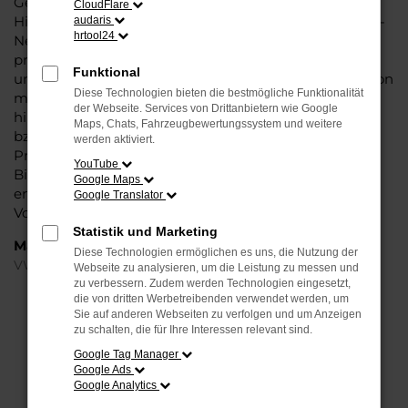
Generation in den Vergleichstests und gilt in vielerlei
CloudFlare
Hinsicht als Trendsetter. Wenn Sie Ihren VW T-Roc EU-
audaris
hrtool24
Neuwagen für Bielefeld bei Steinböhmer kaufen,
profitieren Sie gleich mehrfach. So bieten wir einen
Funktional
umfangreichen Service und bringen eine Erfahrung von
Diese Technologien bieten die bestmögliche Funktionalität
mehr als 80 Jahren in die Beratung mit ein. Darüber
der Webseite. Services von Drittanbietern wie Google
hinaus sichern Sie sich bei jedem Kauf einen Rabatt
Maps, Chats, Fahrzeugbewertungssystem und weitere
bzw. Nachlass, der teilweise im zweistelligen
werden aktiviert.
Prozentbereich liegt. VW T-Roc EU-Neuwagen für
YouTube
Bielefeld sind bei uns auch im Leasing zu haben und
Google Maps
entsprechend zu 100 Prozent Ihren individuellen
Google Translator
Vorstellungen.
Statistik und Marketing
Marken
Diese Technologien ermöglichen es uns, die Nutzung der
VW
Webseite zu analysieren, um die Leistung zu messen und
zu verbessern. Zudem werden Technologien eingesetzt,
die von dritten Werbetreibenden verwendet werden, um
FEHLER: NETWORK ERROR
Sie auf anderen Webseiten zu verfolgen und um Anzeigen
zu schalten, die für Ihre Interessen relevant sind.
Beim Laden ist ein Fehler aufgetreten.
Google Tag Manager
Hier sind ein paar Tipps, die dir helfen können:
Google Ads
Google Analytics
Überprüfe deine Firewall und deine