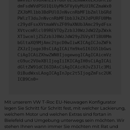
aWVsZF09dXNhZ2VTdGF0ZSZmaWx0ZXJbMl1b
dmFsdWVdPSU1QiUyMk5FVyUyMiU1RCZmaWx0
ZXJbMl1bb3BdPUlOJnNvcnRbMF1bZmllbGRd
PWlzT3duJnNvcnRbMF1bb3JkZXJdPURFU0Mm
c29ydFsxXVtmaWVsZF09aXNUb3Amc29ydFsx
XVtvcmRlcl09REVTQyZzb3J0WzJdW2ZpZWxk
XT1wcmljZSZzb3J0WzJdW29yZGVyXT1BU0Mm
bGltaXQ9MjAmc2tpcD0wIiwKICAgICJoZWFk
ZXJzIjoge30sCiAgICAiYm9keSI6IG51bGws
CiAgICAiZXhwZWN0IjogewogICAgICAicmVz
cG9uc2VUeXBlIjogIiIKICAgIH0sCiAgICAi
dGltZW91dCI6IDAsCiAgICAicHJvZ3Jlc3Mi
OiBudWxsLAogICAgInJpc2t5IjogZmFsc2UK
ICB9Cn0=
Mit unserem VW T-Roc EU-Neuwagen Konfigurator
legen Sie Schritt für Schritt fest, mit welcher Lackierung,
welchem Motor und welchen Extras sind fortan in
Bielefeld und Umgebung unterwegs sein möchten. Wir
stehen Ihnen wann immer Sie möchten mit Rat und