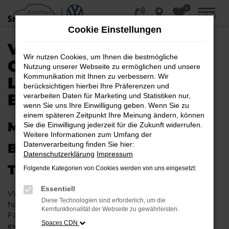
0
Zum
MENÜ
Hauptinhalt
Cookie Einstellungen
springen
VW TIGUAN
Wir nutzen Cookies, um Ihnen die bestmögliche
GEBRAUCHTWAGEN |
Nutzung unserer Webseite zu ermöglichen und unsere
Kommunikation mit Ihnen zu verbessern. Wir
LIEFERSERVICE NACH
berücksichtigen hierbei Ihre Präferenzen und
BIELEFELD
verarbeiten Daten für Marketing und Statistiken nur,
wenn Sie uns Ihre Einwilligung geben. Wenn Sie zu
einem späteren Zeitpunkt Ihre Meinung ändern, können
MIT RABATT DURCH
Sie die Einwilligung jederzeit für die Zukunft widerrufen.
Weitere Informationen zum Umfang der
Datenverarbeitung finden Sie hier:
BIELEFELD MIT DEM VW
Datenschutzerklärung
Impressum
TIGUAN GEBRAUCHTWAGEN
Folgende Kategorien von Cookies werden von uns eingesetzt:
Essentiell
VW Tiguan Gebrauchtwagen liegen im Trend und das
Diese Technologien sind erforderlich, um die
hat einen vergleichsweise einfachen Grund. Ob für
Kernfunktionalität der Webseite zu gewährleisten.
Fahrten in und um Bielefeld oder längere Strecken: es
Spaces CDN
existieren schlichtweg kaum Fahrzeuge, die diesem