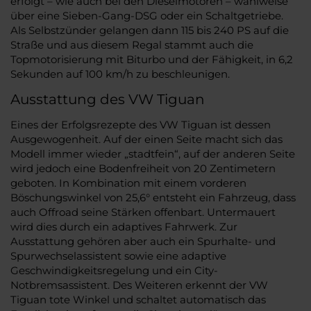
erfolgt – wie auch bei den Dieselmotoren – wahlweise
über eine Sieben-Gang-DSG oder ein Schaltgetriebe.
Als Selbstzünder gelangen dann 115 bis 240 PS auf die
Straße und aus diesem Regal stammt auch die
Topmotorisierung mit Biturbo und der Fähigkeit, in 6,2
Sekunden auf 100 km/h zu beschleunigen.
Ausstattung des VW Tiguan
Eines der Erfolgsrezepte des VW Tiguan ist dessen
Ausgewogenheit. Auf der einen Seite macht sich das
Modell immer wieder „stadtfein“, auf der anderen Seite
wird jedoch eine Bodenfreiheit von 20 Zentimetern
geboten. In Kombination mit einem vorderen
Böschungswinkel von 25,6° entsteht ein Fahrzeug, dass
auch Offroad seine Stärken offenbart. Untermauert
wird dies durch ein adaptives Fahrwerk. Zur
Ausstattung gehören aber auch ein Spurhalte- und
Spurwechselassistent sowie eine adaptive
Geschwindigkeitsregelung und ein City-
Notbremsassistent. Des Weiteren erkennt der VW
Tiguan tote Winkel und schaltet automatisch das