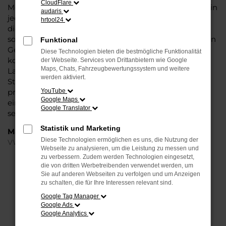
CloudFlare
Modell das Wasser reichen können. Die Qualität steht in
audaris
jeder Modellgeneration außer Frage. Hinzu kommen
hrtool24
die vielfältigen Möglichkeiten einer Individualisierung
sowie die zahlreichen Assistenzsysteme. Ein VW Tiguan
Funktional
Gebrauchtwagen für Bielefeld ist ein Fahrzeug, wie es
Diese Technologien bieten die bestmögliche Funktionalität
kompletter nicht sein könnte und überzeugt durch
der Webseite. Services von Drittanbietern wie Google
Maps, Chats, Fahrzeugbewertungssystem und weitere
Langlebigkeit und einen sehr soliden Werterhalt. Bei
werden aktiviert.
Steinböhmer kommt hinzu, dass Sie sich über einen
preislichen Nachlass freuen dürfen und beim Kauf auf
YouTube
Google Maps
ein Unternehmen mit mehr als 80 Jahren Erfahrung
Google Translator
setzen.
Statistik und Marketing
Marken
Diese Technologien ermöglichen es uns, die Nutzung der
VW
Webseite zu analysieren, um die Leistung zu messen und
zu verbessern. Zudem werden Technologien eingesetzt,
die von dritten Werbetreibenden verwendet werden, um
FEHLER: NETWORK ERROR
Sie auf anderen Webseiten zu verfolgen und um Anzeigen
zu schalten, die für Ihre Interessen relevant sind.
Beim Laden ist ein Fehler aufgetreten.
Google Tag Manager
Hier sind ein paar Tipps, die dir helfen können:
Google Ads
Google Analytics
Überprüfe deine Firewall und deine