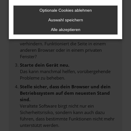
Internetverbindung.
Laden andere Webseiten, zum Beispiel deine
Optionale Cookies ablehnen
Suchmaschine?
Auswahl speichern
Prüfe deine Browsererweiterungen.
Alle akzeptieren
Manche Erweiterungen, wie Werbeblocker,
können das Laden bestimmter Seiten
verhindern. Funktioniert die Seite in einem
anderen Browser oder in einem privaten
Fenster?
Starte dein Gerät neu.
Das kann manchmal helfen, vorübergehende
Probleme zu beheben.
Stelle sicher, dass dein Browser und dein
Betriebssystem auf dem neuesten Stand
sind.
Veraltete Software birgt nicht nur ein
Sicherheitsrisiko, sondern kann auch dazu
führen, dass bestimmte Funktionen nicht mehr
unterstützt werden.