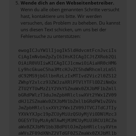
Wende dich an den Webseitenbetreiber.
Wenn du alle oben genannten Schritte versucht
hast, kontaktiere uns bitte. Wir werden
versuchen, das Problem zu beheben. Du kannst
uns diesen Text schicken, um uns bei der
Fehlersuche zu unterstützen:
ewogICJuYW1lIjogIk5ldHdvcmtFcnJvciIs
CiAgImNvbmZpZyI6IHsKICAgICJtZXRob2Qi
OiAiR0VUIiwKICAgICJ1cmwiOiAiaHR0cHM6
Ly9hcGkueC5ha3MtcHJvZC5hdWRhcmlzLm5l
dC92MS9jbGllbnRzLzIxMTIvd2Vic2l0ZS12
ZWhpY2xlcz93ZWJzaXRlPTVlYTFlODZiNmQx
ZTU2YTUwMzZiY2VkYSZmaWx0ZXJbMF1bZmll
bGRdPWlzT3duJmZpbHRlclswXVt2YWx1ZV09
dHJ1ZSZmaWx0ZXJbMV1bZmllbGRdPW1vZGVs
JmZpbHRlclsxXVt2YWx1ZV09JTVCJTdCJTIy
YXVkYXJpc19pZCUyMiUzQSUyMjViODNlMzc3
OGE5YTUyMzAyNTAwMjM3MCUyMiU3RCU1RCZm
aWx0ZXJbMV1bb3BdPUlOJmZpbHRlclsyXVtm
aWVsZF09dXNhZ2VTdGF0ZSZmaWx0ZXJbMl1b