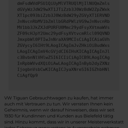
dmFsdWVdPSU1QiUyMlVTRUQlMjIlNUQmZmls
dGVyWzJdW29wXT1JTiZzb3J0WzBdW2ZpZWxk
XT1pc093biZzb3J0WzBdW29yZGVyXT1ERVND
JnNvcnRbMV1bZmllbGRdPWlzVG9wJnNvcnRb
MV1bb3JkZXJdPURFU0Mmc29ydFsyXVtmaWVs
ZF09cHJpY2Umc29ydFsyXVtvcmRlcl09QVND
JmxpbWl0PTIwJnNraXA9MCIsCiAgICAiaGVh
ZGVycyI6IHt9LAogICAgImJvZHkiOiBudWxs
LAogICAgImV4cGVjdCI6IHsKICAgICAgInJl
c3BvbnNlVHlwZSI6ICIiCiAgICB9LAogICAg
InRpbWVvdXQiOiAwLAogICAgInByb2dyZXNz
IjogbnVsbCwKICAgICJyaXNreSI6IGZhbHNl
CiAgfQp9
VW Tiguan Gebrauchtwagen zu kaufen, hat immer
auch mit Vertrauen zu tun. Wir verraten Ihnen kein
Geheimnis, wenn wir darauf hinweisen, dass wir seit
1930 für Kundinnen und Kunden aus Bielefeld tätig
sind. Hinzu kommt, dass wir in unserer Meisterwerkstatt
jedes Fahrzeug genauestens in Augenschein nehmen