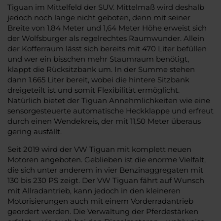
Tiguan im Mittelfeld der SUV. Mittelmaß wird deshalb
jedoch noch lange nicht geboten, denn mit seiner
Breite von 1,84 Meter und 1,64 Meter Höhe erweist sich
der Wolfsburger als regelrechtes Raumwunder. Allein
der Kofferraum lässt sich bereits mit 470 Liter befüllen
und wer ein bisschen mehr Staumraum benötigt,
klappt die Rücksitzbank um. In der Summe stehen
dann 1.665 Liter bereit, wobei die hintere Sitzbank
dreigeteilt ist und somit Flexibilität ermöglicht.
Natürlich bietet der Tiguan Annehmlichkeiten wie eine
sensorgesteuerte automatische Heckklappe und erfreut
durch einen Wendekreis, der mit 11,50 Meter überaus
gering ausfällt.
Seit 2019 wird der VW Tiguan mit komplett neuen
Motoren angeboten. Geblieben ist die enorme Vielfalt,
die sich unter anderem in vier Benzinaggregaten mit
130 bis 230 PS zeigt. Der VW Tiguan fährt auf Wunsch
mit Allradantrieb, kann jedoch in den kleineren
Motorisierungen auch mit einem Vorderradantrieb
geordert werden. Die Verwaltung der Pferdestärken