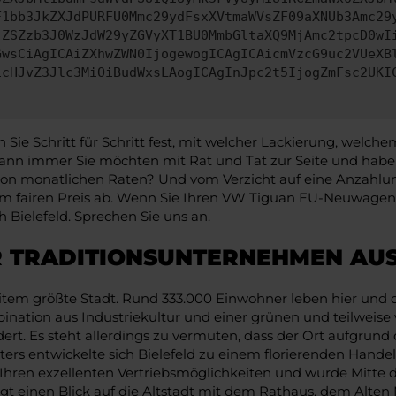
F1bb3JkZXJdPURFU0Mmc29ydFsxXVtmaWVsZF09aXNUb3Amc29
jZSZzb3J0WzJdW29yZGVyXT1BU0MmbGltaXQ9MjAmc2tpcD0wI
GwsCiAgICAiZXhwZWN0IjogewogICAgICAicmVzcG9uc2VUeXB
icHJvZ3Jlc3MiOiBudWxsLAogICAgInJpc2t5IjogZmFsc2UKI
 Schritt für Schritt fest, mit welcher Lackierung, welchem
n immer Sie möchten mit Rat und Tat zur Seite und haben 
e von monatlichen Raten? Und vom Verzicht auf eine Anzahlung
 fairen Preis ab. Wenn Sie Ihren VW Tiguan EU-Neuwagen 
 Bielefeld. Sprechen Sie uns an.
R TRADITIONSUNTERNEHMEN AUS
weitem größte Stadt. Rund 333.000 Einwohner leben hier und
mbination aus Industriekultur und einer grünen und teilwei
rt. Es steht allerdings zu vermuten, dass der Ort aufgrun
lters entwickelte sich Bielefeld zu einem florierenden Hand
n Ihren exzellenten Vertriebsmöglichkeiten und wurde Mitte
bedingt einen Blick auf die Altstadt mit dem Rathaus, dem A