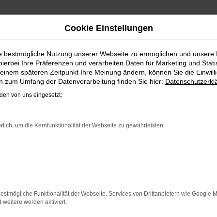
Cookie Einstellungen
IEFERSERVICE NACH BIEL
ie bestmögliche Nutzung unserer Webseite zu ermöglichen und unsere
hierbei Ihre Präferenzen und verarbeiten Daten für Marketing und Stati
W TIGUAN NEUWAGEN FÜR BIEL
einem späteren Zeitpunkt Ihre Meinung ändern, können Sie die Einwillig
en zum Umfang der Datenverarbeitung finden Sie hier:
Datenschutzerkl
d bei Fahrten durch Bielefeld auf dem neuesten Stand der 
en von uns eingesetzt:
or allem in der aktuellen Generation in den Vergleichstests
er kaufen, profitieren Sie gleich mehrfach. So bieten wir 
naus sichern Sie sich bei jedem Kauf einen Rabatt bzw. Nachl
rlich, um die Kernfunktionalität der Webseite zu gewährleisten.
m Leasing zu haben und entsprechend zu 100 Prozent Ihren 
ER: NETWORK ERROR
n ist ein Fehler aufgetreten.
estmögliche Funktionalität der Webseite. Services von Drittanbietern wie Google 
 ein paar Tipps, die dir helfen können:
eitere werden aktiviert.