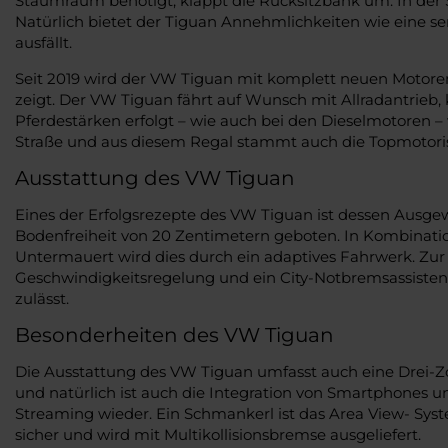
Staumraum benötigt, klappt die Rücksitzbank um. In der Su
Natürlich bietet der Tiguan Annehmlichkeiten wie eine s
ausfällt.
Seit 2019 wird der VW Tiguan mit komplett neuen Motoren 
zeigt. Der VW Tiguan fährt auf Wunsch mit Allradantrieb
Pferdestärken erfolgt – wie auch bei den Dieselmotoren –
Straße und aus diesem Regal stammt auch die Topmotorisi
Ausstattung des VW Tiguan
Eines der Erfolgsrezepte des VW Tiguan ist dessen Ausgew
Bodenfreiheit von 20 Zentimetern geboten. In Kombinatio
Untermauert wird dies durch ein adaptives Fahrwerk. Zur
Geschwindigkeitsregelung und ein City-Notbremsassistent.
zulässt.
Besonderheiten des VW Tiguan
Die Ausstattung des VW Tiguan umfasst auch eine Drei-Z
und natürlich ist auch die Integration von Smartphones u
Streaming wieder. Ein Schmankerl ist das Area View- Sy
sicher und wird mit Multikollisionsbremse ausgeliefert.