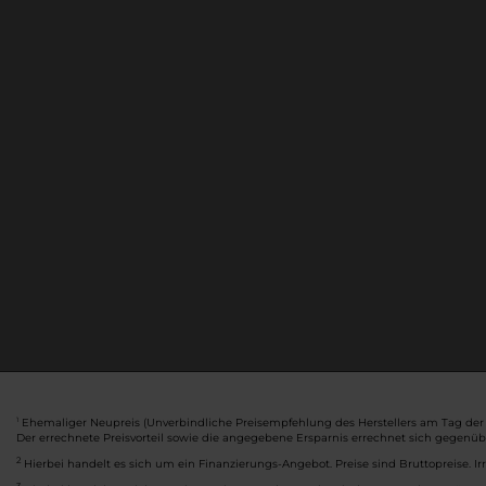
Ehemaliger Neupreis (Unverbindliche Preisempfehlung des Herstellers am Tag der 
1
Der errechnete Preisvorteil sowie die angegebene Ersparnis errechnet sich gegenü
2
Hierbei handelt es sich um ein Finanzierungs-Angebot. Preise sind Bruttopreise. Ir