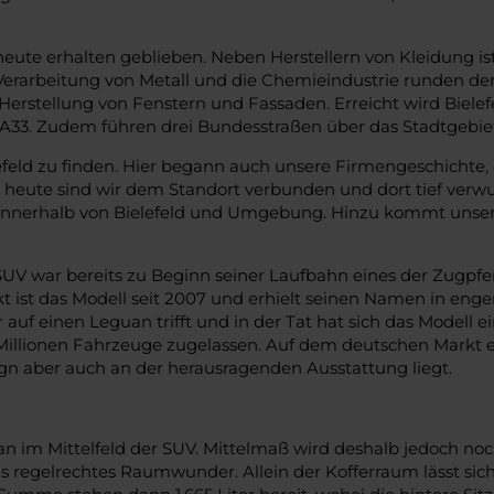
s heute erhalten geblieben. Neben Herstellern von Kleidung is
 Verarbeitung von Metall und die Chemieindustrie runden de
Herstellung von Fenstern und Fassaden. Erreicht wird Biele
33. Zudem führen drei Bundesstraßen über das Stadtgebiet
feld zu finden. Hier begann auch unsere Firmengeschichte, d
eute sind wir dem Standort verbunden und dort tief verwurz
innerhalb von Bielefeld und Umgebung. Hinzu kommt unser
SUV war bereits zu Beginn seiner Laufbahn eines der Zugpfer
rkt ist das Modell seit 2007 und erhielt seinen Namen in e
auf einen Leguan trifft und in der Tat hat sich das Modell e
Millionen Fahrzeuge zugelassen. Auf dem deutschen Markt e
gn aber auch an der herausragenden Ausstattung liegt.
n im Mittelfeld der SUV. Mittelmaß wird deshalb jedoch noch
s regelrechtes Raumwunder. Allein der Kofferraum lässt sich