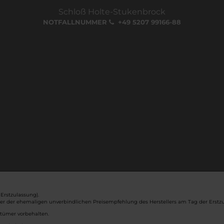
Schloß Holte-Stukenbrock
NOTFALLNUMMER
+49 5207 99166-88
Erstzulassung).
ber der ehemaligen unverbindlichen Preisempfehlung des Herstellers am Tag der Erstzu
rtümer vorbehalten.