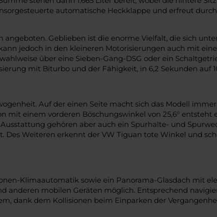
mme stehen dann 1.665 Liter bereit, wobei die hintere Sitzba
ensorgesteuerte automatische Heckklappe und erfreut durch 
angeboten. Geblieben ist die enorme Vielfalt, die sich unte
, kann jedoch in den kleineren Motorisierungen auch mit ei
 wahlweise über eine Sieben-Gang-DSG oder ein Schaltgetrie
erung mit Biturbo und der Fähigkeit, in 6,2 Sekunden auf 
ogenheit. Auf der einen Seite macht sich das Modell immer w
n mit einem vorderen Böschungswinkel von 25,6° entsteht ei
 Ausstattung gehören aber auch ein Spurhalte- und Spurwec
 Des Weiteren erkennt der VW Tiguan tote Winkel und schalt
onen-Klimaautomatik sowie ein Panorama-Glasdach mit elekt
nd anderen mobilen Geräten möglich. Entsprechend navigiert 
stem, dank dem Kollisionen beim Einparken der Vergangenh