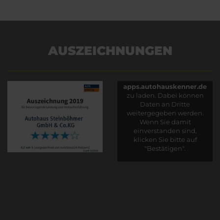
AUSZEICHNUNGEN
Es wird versucht, Inhalte
von
apps.autohauskenner.de
zu laden. Dabei können
Daten an Dritte
weitergegeben werden.
Wenn Sie damit
einverstanden sind,
klicken Sie bitte auf
"Bestätigen".
Bestätigen