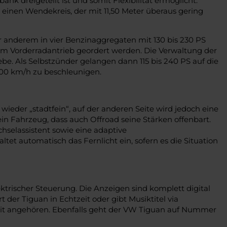
nk dreigeteilt ist und somit Flexibilität ermöglicht.
einen Wendekreis, der mit 11,50 Meter überaus gering
r anderem in vier Benzinaggregaten mit 130 bis 230 PS
nem Vorderradantrieb geordert werden. Die Verwaltung der
be. Als Selbstzünder gelangen dann 115 bis 240 PS auf die
100 km/h zu beschleunigen.
ieder „stadtfein“, auf der anderen Seite wird jedoch eine
n Fahrzeug, dass auch Offroad seine Stärken offenbart.
hselassistent sowie eine adaptive
et automatisch das Fernlicht ein, sofern es die Situation
rischer Steuerung. Die Anzeigen sind komplett digital
der Tiguan in Echtzeit oder gibt Musiktitel via
eit angehören. Ebenfalls geht der VW Tiguan auf Nummer