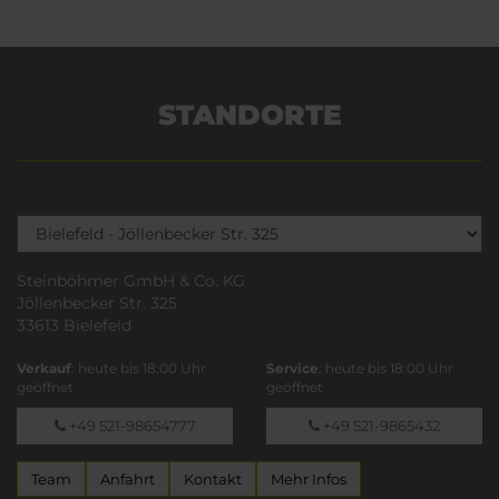
STANDORTE
Steinböhmer GmbH & Co. KG
Jöllenbecker Str. 325
33613 Bielefeld
Verkauf
: heute bis 18:00 Uhr
Service
: heute bis 18:00 Uhr
geöffnet
geöffnet
+49 521-98654777
+49 521-9865432
Team
Anfahrt
Kontakt
Mehr Infos