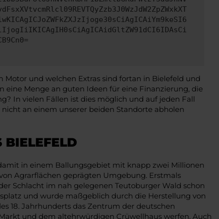
ydFsxXVtvcmRlcl09REVTQyZzb3J0WzJdW2ZpZWxkXT
iwKICAgICJoZWFkZXJzIjoge30sCiAgICAiYm9keSI6
lIjogIiIKICAgIH0sCiAgICAidGltZW91dCI6IDAsCi
CB9Cn0=
 Motor und welchen Extras sind fortan in Bielefeld und
eine Menge an guten Ideen für eine Finanzierung, die
? In vielen Fällen ist dies möglich und auf jeden Fall
nicht an einem unserer beiden Standorte abholen
 BIELEFELD
 damit in einem Ballungsgebiet mit knapp zwei Millionen
se von Agrarflächen geprägten Umgebung. Erstmals
d der Schlacht im nah gelegenen Teutoburger Wald schon
elsplatz und wurde maßgeblich durch die Herstellung von
 des 18. Jahrhunderts das Zentrum der deutschen
lten Markt und dem altehrwürdigen Crüwellhaus werfen. Auch