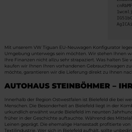
cnRbM
1wcml
IG51b
AgICA
Mit unserem VW Tiguan EU-Neuwagen Konfigurator legen Sie
Umgebung unterwegs sein möchten. Wir stehen Ihnen wan
Ihre Finanzen nicht allzu sehr strapaziert. Was halten Si
kaufen wir Ihnen Ihren vorhandenen Gebrauchtwagen zum
möchte, garantieren wir die Lieferung direkt zu Ihnen nach
AUTOHAUS STEINBÖHMER – IH
Innerhalb der Region Ostwestfalen ist Bielefeld die bei 
Menschen. Die Besonderheit an Bielefeld liegt in der Ko
urkundlich erwähnt wurde Bielefeld im neunten Jahrhunde
früher in der Geschichte auftauchte. Während des Mittela
Leinen geprägt. Die ehemalige Hansestadt profitierte vo
Textilindustrie. Wer sich in Bielefeld aufhält, sollte un