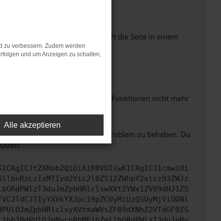
Seiten verhindern. Funktioniert die Seite in einem
nd zu verbessern. Zudem werden
rfolgen und um Anzeigen zu schalten,
m neuesten Stand sind.
 auch dazu führen, dass bestimmte Funktionen nicht mehr
Alle akzeptieren
bitte. Wir werden versuchen, das Problem zu beheben. Du
ützen:
KICAgICJtZXRob2QiOiAiR0VUIiwKICAgICJ1cmwiOi
GllbnRzLzIxMTIvd2Vic2l0ZS12ZWhpY2xlcz93ZWJz
lbGRdPWlzT3duJmZpbHRlclswXVt2YWx1ZV09dHJ1ZS
TVCJTdCJTIyYXVkYXJpc19pZCUyMiUzQSUyMjViODNl
dPUlOJmZpbHRlclsyXVtmaWVsZF09dXNhZ2VTdGF0ZS
l1bb3BdPUlOJnNvcnRbMF1bZmllbGRdPWlzT3duJnNv