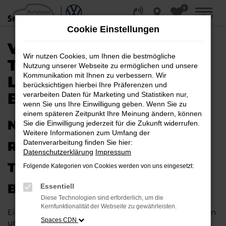
0
Zum
MENÜ
Hauptinhalt
Cookie Einstellungen
springen
VW TOUAREG
Wir nutzen Cookies, um Ihnen die bestmögliche
TAGESZULASSUNG |
Nutzung unserer Webseite zu ermöglichen und unsere
Kommunikation mit Ihnen zu verbessern. Wir
LIEFERSERVICE NACH
berücksichtigen hierbei Ihre Präferenzen und
BIELEFELD
verarbeiten Daten für Marketing und Statistiken nur,
wenn Sie uns Ihre Einwilligung geben. Wenn Sie zu
einem späteren Zeitpunkt Ihre Meinung ändern, können
NEUES FAHRZEUG MIT VIEL
Sie die Einwilligung jederzeit für die Zukunft widerrufen.
Weitere Informationen zum Umfang der
Datenverarbeitung finden Sie hier:
RABATT: IHRE VW TOUAREG
Datenschutzerklärung
Impressum
TAGESZULASSUNG FÜR
Folgende Kategorien von Cookies werden von uns eingesetzt:
BIELEFELD
Essentiell
Diese Technologien sind erforderlich, um die
Kernfunktionalität der Webseite zu gewährleisten.
Ein Neuwagen muss nicht teuer sein. Unser Kundinnen
Spaces CDN
und Kunden aus Bielefeld und anderswo erhalten bei