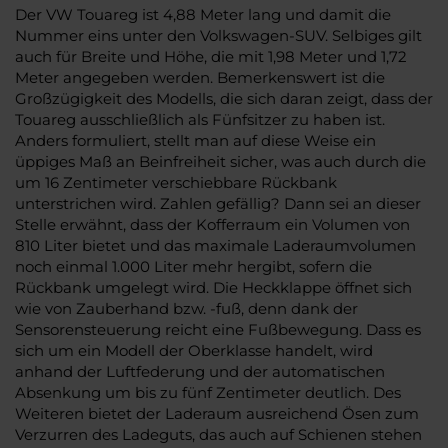
Der VW Touareg ist 4,88 Meter lang und damit die
Nummer eins unter den Volkswagen-SUV. Selbiges gilt
auch für Breite und Höhe, die mit 1,98 Meter und 1,72
Meter angegeben werden. Bemerkenswert ist die
Großzügigkeit des Modells, die sich daran zeigt, dass der
Touareg ausschließlich als Fünfsitzer zu haben ist.
Anders formuliert, stellt man auf diese Weise ein
üppiges Maß an Beinfreiheit sicher, was auch durch die
um 16 Zentimeter verschiebbare Rückbank
unterstrichen wird. Zahlen gefällig? Dann sei an dieser
Stelle erwähnt, dass der Kofferraum ein Volumen von
810 Liter bietet und das maximale Laderaumvolumen
noch einmal 1.000 Liter mehr hergibt, sofern die
Rückbank umgelegt wird. Die Heckklappe öffnet sich
wie von Zauberhand bzw. -fuß, denn dank der
Sensorensteuerung reicht eine Fußbewegung. Dass es
sich um ein Modell der Oberklasse handelt, wird
anhand der Luftfederung und der automatischen
Absenkung um bis zu fünf Zentimeter deutlich. Des
Weiteren bietet der Laderaum ausreichend Ösen zum
Verzurren des Ladeguts, das auch auf Schienen stehen