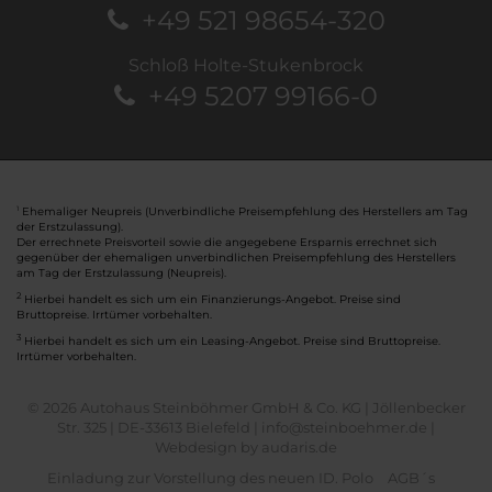
+49 521 98654-320
Schloß Holte-Stukenbrock
+49 5207 99166-0
Ehemaliger Neupreis (Unverbindliche Preisempfehlung des Herstellers am Tag
1
der Erstzulassung).
Der errechnete Preisvorteil sowie die angegebene Ersparnis errechnet sich
gegenüber der ehemaligen unverbindlichen Preisempfehlung des Herstellers
am Tag der Erstzulassung (Neupreis).
2
Hierbei handelt es sich um ein Finanzierungs-Angebot. Preise sind
Bruttopreise. Irrtümer vorbehalten.
3
Hierbei handelt es sich um ein Leasing-Angebot. Preise sind Bruttopreise.
Irrtümer vorbehalten.
© 2026 Autohaus Steinböhmer GmbH & Co. KG | Jöllenbecker
Str. 325 | DE-33613 Bielefeld | info@steinboehmer.de |
Webdesign by audaris.de
Einladung zur Vorstellung des neuen ID. Polo
AGB´s