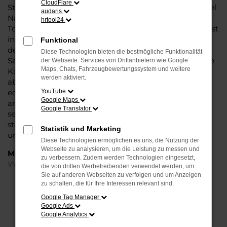
CloudFlare
Steinböhmer eine VW Touareg Tageszulassung mit viel
audaris
Nachlass und ohne Abstriche bei der Qualität. VW
hrtool24
Touareg Tageszulassung: das klingt wie ein Trick und ist
in der Tat ein kleiner Kunstgriff, mit dem Autohändler
Funktional
den Kauf zu günstigeren Preisen möglich machen.
Diese Technologien bieten die bestmögliche Funktionalität
Seitens der Automobilhersteller werden stets nur enge
der Webseite. Services von Drittanbietern wie Google
Maps, Chats, Fahrzeugbewertungssystem und weitere
Korridore für die Preissetzung bei Neuwagen
werden aktiviert.
abgesteckt. Eine VW Touareg Tageszulassung ist ein
echter Neuwagen, der für einen Tag in Bielefeld oder
YouTube
Google Maps
anderswo zugelassen wurde. Dabei versteht sich von
Google Translator
selbst, dass der Kilometerstand bei Null komma Null
steht und Sie nach dem Kauf die erste Fahrt
Statistik und Marketing
unternehmen können.
Diese Technologien ermöglichen es uns, die Nutzung der
Webseite zu analysieren, um die Leistung zu messen und
Marken
zu verbessern. Zudem werden Technologien eingesetzt,
VW
die von dritten Werbetreibenden verwendet werden, um
Sie auf anderen Webseiten zu verfolgen und um Anzeigen
zu schalten, die für Ihre Interessen relevant sind.
FEHLER: NETWORK ERROR
Google Tag Manager
Google Ads
Beim Laden ist ein Fehler aufgetreten.
Google Analytics
Hier sind ein paar Tipps, die dir helfen können: