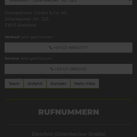
Steinböhmer GmbH & Co. KG
Jöllenbecker Str. 325
33613 Bielefeld
Verkauf
: jetzt geschlossen
+49 521-98654777
Service
: jetzt geschlossen
+49 521-9865432
Team
Anfahrt
Kontakt
Mehr Infos
RUFNUMMERN
Bielefeld (Jöllenbecker Straße)