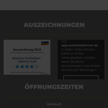
AUSZEICHNUNGEN
Es wird versucht, Inhalte
von
apps.autohauskenner.de
zu laden. Dabei können
Daten an Dritte
weitergegeben werden.
Wenn Sie damit
einverstanden sind, klicken
Sie bitte auf "Bestätigen".
Bestätigen
ÖFFNUNGSZEITEN
Verkauf: