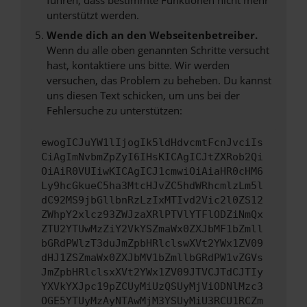
unterstützt werden.
Wende dich an den Webseitenbetreiber.
Wenn du alle oben genannten Schritte versucht
hast, kontaktiere uns bitte. Wir werden
versuchen, das Problem zu beheben. Du kannst
uns diesen Text schicken, um uns bei der
Fehlersuche zu unterstützen:
ewogICJuYW1lIjogIk5ldHdvcmtFcnJvciIs
CiAgImNvbmZpZyI6IHsKICAgICJtZXRob2Qi
OiAiR0VUIiwKICAgICJ1cmwiOiAiaHR0cHM6
Ly9hcGkueC5ha3MtcHJvZC5hdWRhcmlzLm5l
dC92MS9jbGllbnRzLzIxMTIvd2Vic2l0ZS12
ZWhpY2xlcz93ZWJzaXRlPTVlYTFlODZiNmQx
ZTU2YTUwMzZiY2VkYSZmaWx0ZXJbMF1bZmll
bGRdPWlzT3duJmZpbHRlclswXVt2YWx1ZV09
dHJ1ZSZmaWx0ZXJbMV1bZmllbGRdPW1vZGVs
JmZpbHRlclsxXVt2YWx1ZV09JTVCJTdCJTIy
YXVkYXJpc19pZCUyMiUzQSUyMjViODNlMzc3
OGE5YTUyMzAyNTAwMjM3YSUyMiU3RCU1RCZm