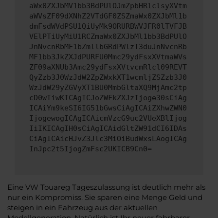
aWx0ZXJbMV1bb3BdPUlOJmZpbHRlclsyXVtm
aWVsZF09dXNhZ2VTdGF0ZSZmaWx0ZXJbMl1b
dmFsdWVdPSU1QiUyMk9ORURBWVJFR0lTVFJB
VElPTiUyMiU1RCZmaWx0ZXJbMl1bb3BdPUlO
JnNvcnRbMF1bZmllbGRdPWlzT3duJnNvcnRb
MF1bb3JkZXJdPURFU0Mmc29ydFsxXVtmaWVs
ZF09aXNUb3Amc29ydFsxXVtvcmRlcl09REVT
QyZzb3J0WzJdW2ZpZWxkXT1wcmljZSZzb3J0
WzJdW29yZGVyXT1BU0MmbGltaXQ9MjAmc2tp
cD0wIiwKICAgICJoZWFkZXJzIjoge30sCiAg
ICAiYm9keSI6IG51bGwsCiAgICAiZXhwZWN0
IjogewogICAgICAicmVzcG9uc2VUeXBlIjog
IiIKICAgIH0sCiAgICAidGltZW91dCI6IDAs
CiAgICAicHJvZ3Jlc3MiOiBudWxsLAogICAg
InJpc2t5IjogZmFsc2UKICB9Cn0=
Eine VW Touareg Tageszulassung ist deutlich mehr als
nur ein Kompromiss. Sie sparen eine Menge Geld und
steigen in ein Fahrzeug aus der aktuellen
Modellgeneration. Natürlich ist Ihr neuer fahrbarer