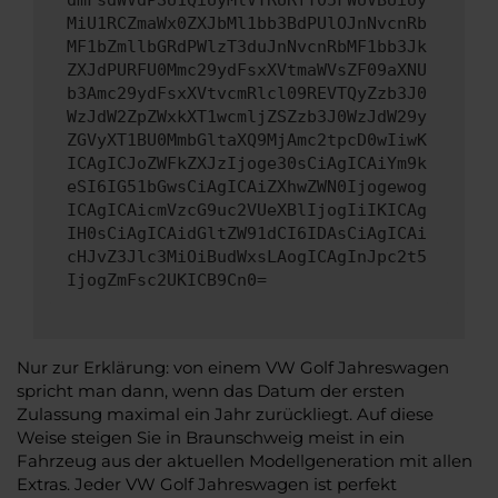
dmFsdWVdPSU1QiUyMlVTRURfT05FWUVBUiUy
MiU1RCZmaWx0ZXJbMl1bb3BdPUlOJnNvcnRb
MF1bZmllbGRdPWlzT3duJnNvcnRbMF1bb3Jk
ZXJdPURFU0Mmc29ydFsxXVtmaWVsZF09aXNU
b3Amc29ydFsxXVtvcmRlcl09REVTQyZzb3J0
WzJdW2ZpZWxkXT1wcmljZSZzb3J0WzJdW29y
ZGVyXT1BU0MmbGltaXQ9MjAmc2tpcD0wIiwK
ICAgICJoZWFkZXJzIjoge30sCiAgICAiYm9k
eSI6IG51bGwsCiAgICAiZXhwZWN0Ijogewog
ICAgICAicmVzcG9uc2VUeXBlIjogIiIKICAg
IH0sCiAgICAidGltZW91dCI6IDAsCiAgICAi
cHJvZ3Jlc3MiOiBudWxsLAogICAgInJpc2t5
IjogZmFsc2UKICB9Cn0=
Nur zur Erklärung: von einem VW Golf Jahreswagen
spricht man dann, wenn das Datum der ersten
Zulassung maximal ein Jahr zurückliegt. Auf diese
Weise steigen Sie in Braunschweig meist in ein
Fahrzeug aus der aktuellen Modellgeneration mit allen
Extras. Jeder VW Golf Jahreswagen ist perfekt