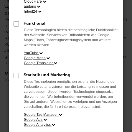
Umgebung und überzeugt durch seine erstklassige
CloudFlare
Verarbeitung und die Liebe zum Detail. Hinzu kommt,
audaris
hrtool24
dass in puncto Ausstattung in dieser Fahrzeugklasse
regelrecht Maßstäbe gesetzt werden, was sich vor allem
Funktional
in Sachen Assistenzsysteme und Sicherheit
Diese Technologien bieten die bestmögliche Funktionalität
widerspiegelt. Und dann ist da noch das Design, dass
der Webseite. Services von Drittanbietern wie Google
Kenner sprichwörtlich mit der Zunge schnalzen lässt. In
Maps, Chats, Fahrzeugbewertungssystem und weitere
kurzen Worten: für Braunschweig ist eijn VW Golf
werden aktiviert.
Jahreswagen eine perfekte Wahl, alldieweil Sie
YouTube
gegenüber einem Neuwagen erheblich an Geld sparen
Google Maps
und einen soliden Nachlass bzw. Rabatt erhalten.
Google Translator
Marken
Statistik und Marketing
VW
Diese Technologien ermöglichen es uns, die Nutzung der
Webseite zu analysieren, um die Leistung zu messen und
zu verbessern. Zudem werden Technologien eingesetzt,
FEHLER: NETWORK ERROR
die von dritten Werbetreibenden verwendet werden, um
Sie auf anderen Webseiten zu verfolgen und um Anzeigen
Beim Laden ist ein Fehler aufgetreten.
zu schalten, die für Ihre Interessen relevant sind.
Hier sind ein paar Tipps, die dir helfen können:
Google Tag Manager
Google Ads
Überprüfe deine Firewall und deine
Google Analytics
Internetverbindung.