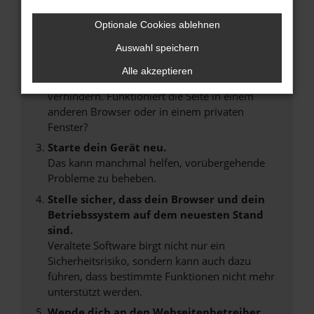
Laden andere Webseiten, zum Beispiel deine
Optionale Cookies ablehnen
Suchmaschine?
Auswahl speichern
Prüfe deine Browsererweiterungen.
Manche Erweiterungen, wie Werbeblocker,
Alle akzeptieren
können das Laden bestimmter Seiten
verhindern. Funktioniert die Seite in einem
anderen Browser oder in einem privaten
Fenster?
Starte dein Gerät neu.
Das kann manchmal helfen, vorübergehende
Probleme zu beheben.
Stelle sicher, dass dein Browser und dein
Betriebssystem auf dem neuesten Stand
sind.
Veraltete Software birgt nicht nur ein
Sicherheitsrisiko, sondern kann auch dazu
führen, dass bestimmte Funktionen nicht mehr
unterstützt werden.
Wende dich an den Webseitenbetreiber.