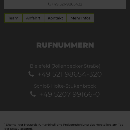
+49 521-9865432
Team
Anfahrt
Kontakt
Mehr Infos
RUFNUMMERN
Bielefeld (Jöllenbecker Straße)
+49 521 98654-320
Schloß Holte-Stukenbrock
+49 5207 99166-0
Ehemaliger Neupreis (Unverbindliche Preisempfehlung des Herstellers am Tag
1
der Erstzulassung).