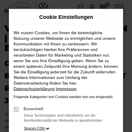
0
Zum
MENÜ
Hauptinhalt
Cookie Einstellungen
springen
VW GOLF JAHRESWAGEN
Wir nutzen Cookies, um Ihnen die bestmögliche
| LIEFERSERVICE NACH
Nutzung unserer Webseite zu ermöglichen und unsere
Kommunikation mit Ihnen zu verbessern. Wir
BRAUNSCHWEIG
berücksichtigen hierbei Ihre Präferenzen und
verarbeiten Daten für Marketing und Statistiken nur,
wenn Sie uns Ihre Einwilligung geben. Wenn Sie zu
GAS GEBEN IN
einem späteren Zeitpunkt Ihre Meinung ändern, können
Sie die Einwilligung jederzeit für die Zukunft widerrufen.
BRAUNSCHWEIG – VIELLEICHT
Weitere Informationen zum Umfang der
Datenverarbeitung finden Sie hier:
BALD IM VW GOLF
Datenschutzerklärung
Impressum
Folgende Kategorien von Cookies werden von uns eingesetzt:
JAHRESWAGEN
Essentiell
Wer Argumente für einen VW Golf Jahreswagen
Diese Technologien sind erforderlich, um die
sammelt, wird schnell fündig. Das Fahrzeug ist wie
Kernfunktionalität der Webseite zu gewährleisten.
geschaffen für Fahrten in Braunschweig und
Spaces CDN