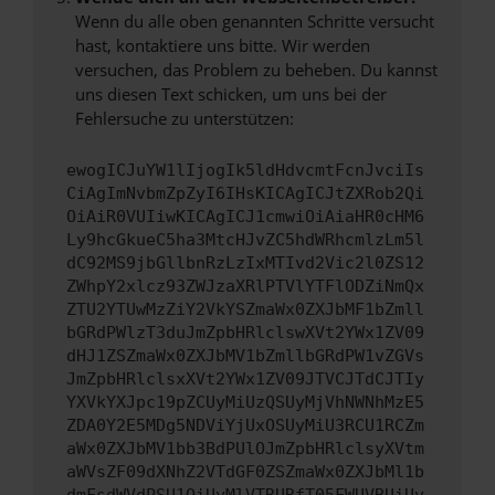
Wenn du alle oben genannten Schritte versucht
hast, kontaktiere uns bitte. Wir werden
versuchen, das Problem zu beheben. Du kannst
uns diesen Text schicken, um uns bei der
Fehlersuche zu unterstützen:
ewogICJuYW1lIjogIk5ldHdvcmtFcnJvciIs
CiAgImNvbmZpZyI6IHsKICAgICJtZXRob2Qi
OiAiR0VUIiwKICAgICJ1cmwiOiAiaHR0cHM6
Ly9hcGkueC5ha3MtcHJvZC5hdWRhcmlzLm5l
dC92MS9jbGllbnRzLzIxMTIvd2Vic2l0ZS12
ZWhpY2xlcz93ZWJzaXRlPTVlYTFlODZiNmQx
ZTU2YTUwMzZiY2VkYSZmaWx0ZXJbMF1bZmll
bGRdPWlzT3duJmZpbHRlclswXVt2YWx1ZV09
dHJ1ZSZmaWx0ZXJbMV1bZmllbGRdPW1vZGVs
JmZpbHRlclsxXVt2YWx1ZV09JTVCJTdCJTIy
YXVkYXJpc19pZCUyMiUzQSUyMjVhNWNhMzE5
ZDA0Y2E5MDg5NDViYjUxOSUyMiU3RCU1RCZm
aWx0ZXJbMV1bb3BdPUlOJmZpbHRlclsyXVtm
aWVsZF09dXNhZ2VTdGF0ZSZmaWx0ZXJbMl1b