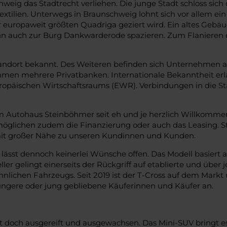
hweig das Stadtrecht verliehen. Die junge Stadt schloss s
tilien. Unterwegs in Braunschweig lohnt sich vor allem ein 
europaweit größten Quadriga geziert wird. Ein altes Gebä
 auch zur Burg Dankwarderode spazieren. Zum Flanieren ei
lstandort bekannt. Des Weiteren befinden sich Unternehmen
mmen mehrere Privatbanken. Internationale Bekanntheit erl
ropäischen Wirtschaftsraums (EWR). Verbindungen in die St
 Autohaus Steinböhmer seit eh und je herzlich Willkomme
öglichen zudem die Finanzierung oder auch das Leasing. St
it großer Nähe zu unseren Kundinnen und Kunden.
d lässt dennoch keinerlei Wünsche offen. Das Modell basiert
 gelingt einerseits der Rückgriff auf etablierte und über j
lichen Fahrzeugs. Seit 2019 ist der T-Cross auf dem Markt u
üngere oder jung gebliebene Käuferinnen und Käufer an.
t doch ausgereift und ausgewachsen. Das Mini-SUV bringt es a