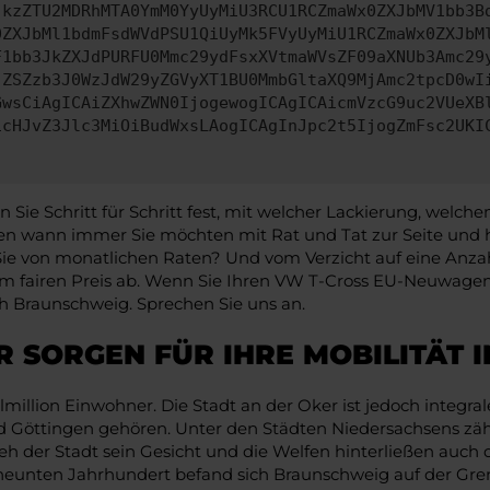
jkzZTU2MDRhMTA0YmM0YyUyMiU3RCU1RCZmaWx0ZXJbMV1bb3B
0ZXJbMl1bdmFsdWVdPSU1QiUyMk5FVyUyMiU1RCZmaWx0ZXJbM
F1bb3JkZXJdPURFU0Mmc29ydFsxXVtmaWVsZF09aXNUb3Amc29
jZSZzb3J0WzJdW29yZGVyXT1BU0MmbGltaXQ9MjAmc2tpcD0wI
GwsCiAgICAiZXhwZWN0IjogewogICAgICAicmVzcG9uc2VUeXB
icHJvZ3Jlc3MiOiBudWxsLAogICAgInJpc2t5IjogZmFsc2UKI
ie Schritt für Schritt fest, mit welcher Lackierung, welch
 wann immer Sie möchten mit Rat und Tat zur Seite und h
n Sie von monatlichen Raten? Und vom Verzicht auf eine Anzah
 fairen Preis ab. Wenn Sie Ihren VW T-Cross EU-Neuwagen
ch Braunschweig. Sprechen Sie uns an.
 SORGEN FÜR IHRE MOBILITÄT 
illion Einwohner. Die Stadt an der Oker ist jedoch integral
d Göttingen gehören. Unter den Städten Niedersachsens zäh
h der Stadt sein Gesicht und die Welfen hinterließen auch d
neunten Jahrhundert befand sich Braunschweig auf der Gren