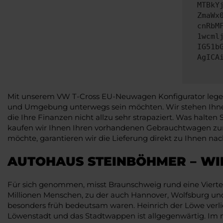
MTBkY
ZmaWx
cnRbM
1wcml
IG51b
AgICA
Mit unserem VW T-Cross EU-Neuwagen Konfigurator legen S
und Umgebung unterwegs sein möchten. Wir stehen Ihnen
die Ihre Finanzen nicht allzu sehr strapaziert. Was halte
kaufen wir Ihnen Ihren vorhandenen Gebrauchtwagen zum
möchte, garantieren wir die Lieferung direkt zu Ihnen na
AUTOHAUS STEINBÖHMER – WIR
Für sich genommen, misst Braunschweig rund eine Viertelm
Millionen Menschen, zu der auch Hannover, Wolfsburg un
besonders früh bedeutsam waren. Heinrich der Löwe verlie
Löwenstadt und das Stadtwappen ist allgegenwärtig. Im 