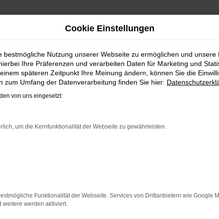
Cookie Einstellungen
 / REIMPORT | LIEFERSER
ie bestmögliche Nutzung unserer Webseite zu ermöglichen und unsere
hierbei Ihre Präferenzen und verarbeiten Daten für Marketing und Stati
einem späteren Zeitpunkt Ihre Meinung ändern, können Sie die Einwillig
en zum Umfang der Datenverarbeitung finden Sie hier:
Datenschutzerkl
VW T-CROSS EU-NEUWAGEN FÜR
en von uns eingesetzt:
nd bei Fahrten durch Braunschweig auf dem neuesten Stand 
gt vor allem in der aktuellen Generation in den Vergleichst
rlich, um die Kernfunktionalität der Webseite zu gewährleisten.
teinböhmer kaufen, profitieren Sie gleich mehrfach. So bi
 Darüber hinaus sichern Sie sich bei jedem Kauf einen Rabatt
chweig sind bei uns auch im Leasing zu haben und entsprec
ER: NETWORK ERROR
estmögliche Funktionalität der Webseite. Services von Drittanbietern wie Google 
eitere werden aktiviert.
n ist ein Fehler aufgetreten.
 ein paar Tipps, die dir helfen können: