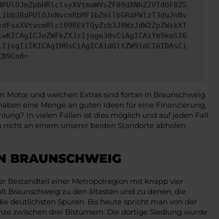
dPUlOJmZpbHRlclsyXVtmaWVsZF09dXNhZ2VTdGF0ZS
l1bb3BdPUlOJnNvcnRbMF1bZmllbGRdPWlzT3duJnNv
ydFsxXVtvcmRlcl09REVTQyZzb3J0WzJdW2ZpZWxkXT
iwKICAgICJoZWFkZXJzIjoge30sCiAgICAiYm9keSI6
lIjogIiIKICAgIH0sCiAgICAidGltZW91dCI6IDAsCi
CB9Cn0=
em Motor und welchen Extras sind fortan in Braunschweig
aben eine Menge an guten Ideen für eine Finanzierung,
lung? In vielen Fällen ist dies möglich und auf jeden Fall
 nicht an einem unserer beiden Standorte abholen
IN BRAUNSCHWEIG
er Bestandteil einer Metropolregion mit knapp vier
lt Braunschweig zu den ältesten und zu denen, die
ie deutlichsten Spuren. Bis heute spricht man von der
ze zwischen drei Bistümern. Die dortige Siedlung wurde