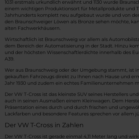
1031 erstmals urkundlich erwähnt und 1130 wurde Braunsc
einem wichtigen Produktionsort für Metallprodukte und Tex
Jahrhunderts komplett neu aufgebaut wurde und von der 
den Braunschweiger Löwen als Bronze sehen möchte, kann
alten Fachwerkhäusern.
Wirtschaftlich ist Braunschweig vor allem als Automobi
dem Bereich der Automatisierung in der Stadt. Hinzu ko
und der höchsten Wissenschaftlerdichte innerhalb des Eu
A39.
Wer aus Braunschweig oder der Umgebung stammt, ist im
gekauften Fahrzeugs direkt zu Ihnen nach Hause und erm
Jahr 1930 und zudem ein echtes Familienunternehmen m
Der VW T-Cross ist das kleinste SUV seines Herstellers un
auch in seinen Ausmaßen einem Kleinwagen. Dem Hersteller
Präsentation eines durch und durch frischen und ungewöhn
Lackfarben und besondere Features sprechen vor allem j
Der VW T-Cross in Zahlen
Der VW T-Cross ist gerade einmal 4,11 Meter lang und wirk