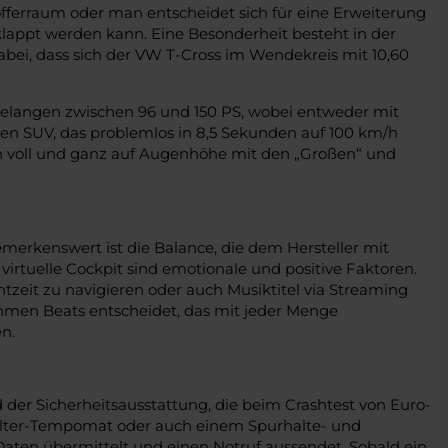
Kofferraum oder man entscheidet sich für eine Erweiterung
lappt werden kann. Eine Besonderheit besteht in der
bei, dass sich der VW T-Cross im Wendekreis mit 10,60
e gelangen zwischen 96 und 150 PS, wobei entweder mit
nen SUV, das problemlos in 8,5 Sekunden auf 100 km/h
ch voll und ganz auf Augenhöhe mit den „Großen“ und
emerkenswert ist die Balance, die dem Hersteller mit
 virtuelle Cockpit sind emotionale und positive Faktoren.
htzeit zu navigieren oder auch Musiktitel via Streaming
hmen Beats entscheidet, das mit jeder Menge
n.
er Sicherheitsausstattung, die beim Crashtest von Euro-
halter-Tempomat oder auch einem Spurhalte- und
Daten übermittelt und einen Notruf aussendet. Sobald ein