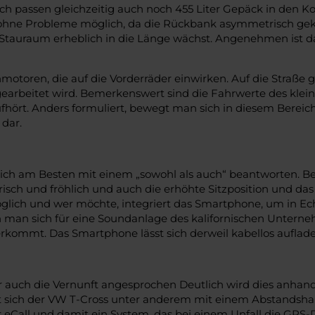
lich passen gleichzeitig auch noch 455 Liter Gepäck in den 
nd ohne Probleme möglich, da die Rückbank asymmetrisch gek
 Stauraum erheblich in die Länge wächst. Angenehmen ist da
nmotoren, die auf die Vorderräder einwirken. Auf die Straß
gearbeitet wird. Bemerkenswert sind die Fahrwerte des klei
fhört. Anders formuliert, bewegt man sich in diesem Berei
 dar.
t sich am Besten mit einem „sowohl als auch“ beantworten. B
frisch und fröhlich und auch die erhöhte Sitzposition und das
möglich und wer möchte, integriert das Smartphone, um in Ec
 man sich für eine Soundanlage des kalifornischen Unterne
ommt. Das Smartphone lässt sich derweil kabellos auflade
uch die Vernunft angesprochen Deutlich wird dies anhand d
ient sich der VW T-Cross unter anderem mit einem Abstands
r eCall und damit ein System, das bei einem Unfall die GPS-