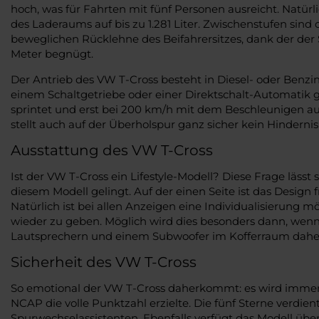
hoch, was für Fahrten mit fünf Personen ausreicht. Natür
des Laderaums auf bis zu 1.281 Liter. Zwischenstufen si
beweglichen Rücklehne des Beifahrersitzes, dank der der
Meter begnügt.
Der Antrieb des VW T-Cross besteht in Diesel- oder Benzi
einem Schaltgetriebe oder einer Direktschalt-Automatik 
sprintet und erst bei 200 km/h mit dem Beschleunigen au
stellt auch auf der Überholspur ganz sicher kein Hindernis
Ausstattung des VW T-Cross
Ist der VW T-Cross ein Lifestyle-Modell? Diese Frage läss
diesem Modell gelingt. Auf der einen Seite ist das Design 
Natürlich ist bei allen Anzeigen eine Individualisierung 
wieder zu geben. Möglich wird dies besonders dann, wenn
Lautsprechern und einem Subwoofer im Kofferraum daherk
Sicherheit des VW T-Cross
So emotional der VW T-Cross daherkommt: es wird immer a
NCAP die volle Punktzahl erzielte. Die fünf Sterne verd
Spurwechselassistenten. Ebenfalls verfügt das Modell übe