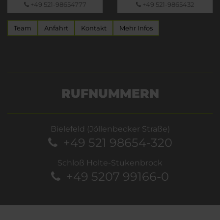
+49 521-98654777
+49 521-9865432
Team
Anfahrt
Kontakt
Mehr Infos
RUFNUMMERN
Bielefeld (Jöllenbecker Straße)
+49 521 98654-320
Schloß Holte-Stukenbrock
+49 5207 99166-0