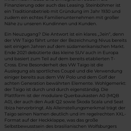
Finanzierung oder auch das Leasing. Steinböhmer ist
ein Traditionsbetrieb mit Gründung im Jahr 1930 und
zudem ein echtes Familienunternehmen mit großer
Nähe zu unseren Kundinnen und Kunden.
Ein Neuzugang? Die Antwort ist ein klares „Jein“, denn
der VW Taigo fährt unter der Bezeichnung Nivus bereits
seit einigen Jahren auf dem südamerikanischen Markt.
Ende 2021 debütierte das kleine SUV auch in Europa
und basiert zum Teil auf dem bereits etablierten T-
Cross. Eine Besonderheit des VW Taigo ist die
Auslegung als sportliches Coupé und die Verwendung
einiger bereits aus dem VW Polo und dem Golf der
achten Generation bewährten Elemente. Wohlgemerkt:
der Taigo ist durch und durch eigenständig. Die
Plattform ist der modulare Querbaukasten A0 (MQB
A0), der auch den Audi Q2 sowie Škoda Scala und Seat
Ibiza hervorbringt. Als Alleinstellungsmerkmal trägt der
Taigo seinen Namen deutlich und im regelrechten XXL-
Format auf der Heckklappe, was das große
Selbstbewusstsein des brasilianischen Wolfsburgers