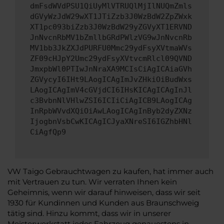
dmFsdWVdPSU1QiUyMlVTRUQlMjIlNUQmZmls
dGVyWzJdW29wXT1JTiZzb3J0WzBdW2ZpZWxk
XT1pc093biZzb3J0WzBdW29yZGVyXT1ERVND
JnNvcnRbMV1bZmllbGRdPWlzVG9wJnNvcnRb
MV1bb3JkZXJdPURFU0Mmc29ydFsyXVtmaWVs
ZF09cHJpY2Umc29ydFsyXVtvcmRlcl09QVND
JmxpbWl0PTIwJnNraXA9MCIsCiAgICAiaGVh
ZGVycyI6IHt9LAogICAgImJvZHkiOiBudWxs
LAogICAgImV4cGVjdCI6IHsKICAgICAgInJl
c3BvbnNlVHlwZSI6ICIiCiAgICB9LAogICAg
InRpbWVvdXQiOiAwLAogICAgInByb2dyZXNz
IjogbnVsbCwKICAgICJyaXNreSI6IGZhbHNl
CiAgfQp9
VW Taigo Gebrauchtwagen zu kaufen, hat immer auch
mit Vertrauen zu tun. Wir verraten Ihnen kein
Geheimnis, wenn wir darauf hinweisen, dass wir seit
1930 für Kundinnen und Kunden aus Braunschweig
tätig sind. Hinzu kommt, dass wir in unserer
Meisterwerkstatt jedes Fahrzeug genauestens in