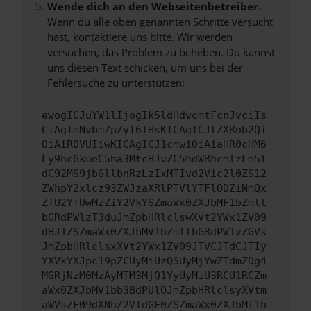
Wende dich an den Webseitenbetreiber.
Wenn du alle oben genannten Schritte versucht
hast, kontaktiere uns bitte. Wir werden
versuchen, das Problem zu beheben. Du kannst
uns diesen Text schicken, um uns bei der
Fehlersuche zu unterstützen:
ewogICJuYW1lIjogIk5ldHdvcmtFcnJvciIs
CiAgImNvbmZpZyI6IHsKICAgICJtZXRob2Qi
OiAiR0VUIiwKICAgICJ1cmwiOiAiaHR0cHM6
Ly9hcGkueC5ha3MtcHJvZC5hdWRhcmlzLm5l
dC92MS9jbGllbnRzLzIxMTIvd2Vic2l0ZS12
ZWhpY2xlcz93ZWJzaXRlPTVlYTFlODZiNmQx
ZTU2YTUwMzZiY2VkYSZmaWx0ZXJbMF1bZmll
bGRdPWlzT3duJmZpbHRlclswXVt2YWx1ZV09
dHJ1ZSZmaWx0ZXJbMV1bZmllbGRdPW1vZGVs
JmZpbHRlclsxXVt2YWx1ZV09JTVCJTdCJTIy
YXVkYXJpc19pZCUyMiUzQSUyMjYwZTdmZDg4
MGRjNzM0MzAyMTM3MjQ1YyUyMiU3RCU1RCZm
aWx0ZXJbMV1bb3BdPUlOJmZpbHRlclsyXVtm
aWVsZF09dXNhZ2VTdGF0ZSZmaWx0ZXJbMl1b