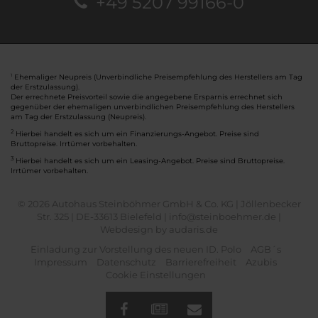
+49 5207 99166-0
Ehemaliger Neupreis (Unverbindliche Preisempfehlung des Herstellers am Tag
1
der Erstzulassung).
Der errechnete Preisvorteil sowie die angegebene Ersparnis errechnet sich
gegenüber der ehemaligen unverbindlichen Preisempfehlung des Herstellers
am Tag der Erstzulassung (Neupreis).
2
Hierbei handelt es sich um ein Finanzierungs-Angebot. Preise sind
Bruttopreise. Irrtümer vorbehalten.
3
Hierbei handelt es sich um ein Leasing-Angebot. Preise sind Bruttopreise.
Irrtümer vorbehalten.
© 2026 Autohaus Steinböhmer GmbH & Co. KG | Jöllenbecker
Str. 325 | DE-33613 Bielefeld | info@steinboehmer.de |
Webdesign by audaris.de
Einladung zur Vorstellung des neuen ID. Polo
AGB´s
Impressum
Datenschutz
Barrierefreiheit
Azubis
Cookie Einstellungen