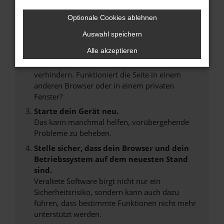
Internetverbindung.
Laden andere Webseiten, zum Beispiel deine
Optionale Cookies ablehnen
Suchmaschine?
Auswahl speichern
Prüfe deine Browsererweiterungen.
Alle akzeptieren
Manche Erweiterungen, wie Werbeblocker,
können das Laden bestimmter Seiten
verhindern. Funktioniert die Seite in einem
anderen Browser oder in einem privaten
Fenster?
Starte dein Gerät neu.
Das kann manchmal helfen, vorübergehende
Probleme zu beheben.
Stelle sicher, dass dein Browser und dein
Betriebssystem auf dem neuesten Stand
sind.
Veraltete Software birgt nicht nur ein
Sicherheitsrisiko, sondern kann auch dazu
führen, dass bestimmte Funktionen nicht mehr
unterstützt werden.