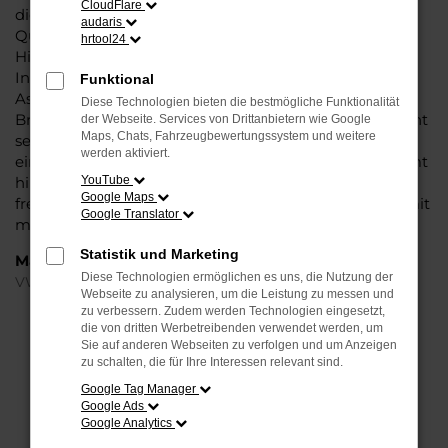
CloudFlare
die diesem Modell das Wasser reichen können. Die
audaris
Qualität steht in jeder Modellgeneration außer Frage.
hrtool24
Hinzu kommen die vielfältigen Möglichkeiten einer
Individualisierung sowie die zahlreichen
Funktional
Assistenzsysteme. Ein VW Taigo Gebrauchtwagen für
Diese Technologien bieten die bestmögliche Funktionalität
Braunschweig ist ein Fahrzeug, wie es kompletter nicht
der Webseite. Services von Drittanbietern wie Google
Maps, Chats, Fahrzeugbewertungssystem und weitere
sein könnte und überzeugt durch Langlebigkeit und
werden aktiviert.
einen sehr soliden Werterhalt. Bei Steinböhmer kommt
hinzu, dass Sie sich über einen preislichen Nachlass
YouTube
Google Maps
freuen dürfen und beim Kauf auf ein Unternehmen mit
Google Translator
mehr als 80 Jahren Erfahrung setzen.
Statistik und Marketing
Marken
Diese Technologien ermöglichen es uns, die Nutzung der
VW
Webseite zu analysieren, um die Leistung zu messen und
zu verbessern. Zudem werden Technologien eingesetzt,
die von dritten Werbetreibenden verwendet werden, um
FEHLER: NETWORK ERROR
Sie auf anderen Webseiten zu verfolgen und um Anzeigen
zu schalten, die für Ihre Interessen relevant sind.
Beim Laden ist ein Fehler aufgetreten.
Google Tag Manager
Hier sind ein paar Tipps, die dir helfen können:
Google Ads
Google Analytics
Überprüfe deine Firewall und deine