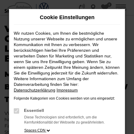
0
Zum
MENÜ
Hauptinhalt
Cookie Einstellungen
springen
VW TAIGO
Wir nutzen Cookies, um Ihnen die bestmögliche
GEBRAUCHTWAGEN |
Nutzung unserer Webseite zu ermöglichen und unsere
Kommunikation mit Ihnen zu verbessern. Wir
LIEFERSERVICE NACH
berücksichtigen hierbei Ihre Präferenzen und
BRAUNSCHWEIG
verarbeiten Daten für Marketing und Statistiken nur,
wenn Sie uns Ihre Einwilligung geben. Wenn Sie zu
einem späteren Zeitpunkt Ihre Meinung ändern, können
MIT RABATT DURCH
Sie die Einwilligung jederzeit für die Zukunft widerrufen.
Weitere Informationen zum Umfang der
Datenverarbeitung finden Sie hier:
BRAUNSCHWEIG MIT DEM VW
Datenschutzerklärung
Impressum
TAIGO GEBRAUCHTWAGEN
Folgende Kategorien von Cookies werden von uns eingesetzt:
Essentiell
VW Taigo Gebrauchtwagen liegen im Trend und das
Diese Technologien sind erforderlich, um die
hat einen vergleichsweise einfachen Grund. Ob für
Kernfunktionalität der Webseite zu gewährleisten.
Fahrten in und um Braunschweig oder längere
Spaces CDN
Strecken: es existieren schlichtweg kaum Fahrzeuge,