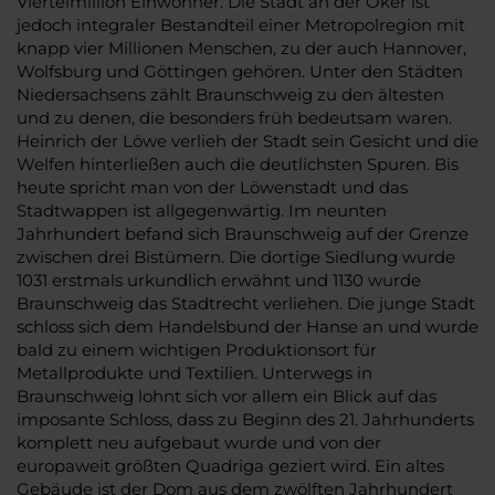
Viertelmillion Einwohner. Die Stadt an der Oker ist
jedoch integraler Bestandteil einer Metropolregion mit
knapp vier Millionen Menschen, zu der auch Hannover,
Wolfsburg und Göttingen gehören. Unter den Städten
Niedersachsens zählt Braunschweig zu den ältesten
und zu denen, die besonders früh bedeutsam waren.
Heinrich der Löwe verlieh der Stadt sein Gesicht und die
Welfen hinterließen auch die deutlichsten Spuren. Bis
heute spricht man von der Löwenstadt und das
Stadtwappen ist allgegenwärtig. Im neunten
Jahrhundert befand sich Braunschweig auf der Grenze
zwischen drei Bistümern. Die dortige Siedlung wurde
1031 erstmals urkundlich erwähnt und 1130 wurde
Braunschweig das Stadtrecht verliehen. Die junge Stadt
schloss sich dem Handelsbund der Hanse an und wurde
bald zu einem wichtigen Produktionsort für
Metallprodukte und Textilien. Unterwegs in
Braunschweig lohnt sich vor allem ein Blick auf das
imposante Schloss, dass zu Beginn des 21. Jahrhunderts
komplett neu aufgebaut wurde und von der
europaweit größten Quadriga geziert wird. Ein altes
Gebäude ist der Dom aus dem zwölften Jahrhundert