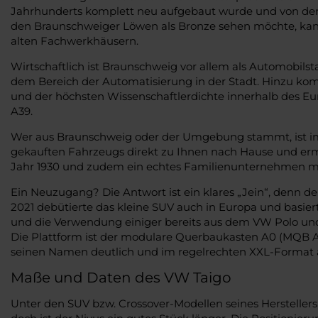
Jahrhunderts komplett neu aufgebaut wurde und von der 
den Braunschweiger Löwen als Bronze sehen möchte, kann
alten Fachwerkhäusern.
Wirtschaftlich ist Braunschweig vor allem als Automobi
dem Bereich der Automatisierung in der Stadt. Hinzu ko
und der höchsten Wissenschaftlerdichte innerhalb des Eu
A39.
Wer aus Braunschweig oder der Umgebung stammt, ist im
gekauften Fahrzeugs direkt zu Ihnen nach Hause und erm
Jahr 1930 und zudem ein echtes Familienunternehmen m
Ein Neuzugang? Die Antwort ist ein klares „Jein“, denn d
2021 debütierte das kleine SUV auch in Europa und basiert
und die Verwendung einiger bereits aus dem VW Polo und
Die Plattform ist der modulare Querbaukasten A0 (MQB A0)
seinen Namen deutlich und im regelrechten XXL-Format a
Maße und Daten des VW Taigo
Unter den SUV bzw. Crossover-Modellen seines Herstellers,