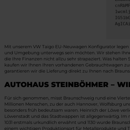
cnRbM
1wcml
IG51b
AgICA
Mit unserem VW Taigo EU-Neuwagen Konfigurator legen Sie
und Umgebung unterwegs sein möchten. Wir stehen Ihnen
die Ihre Finanzen nicht allzu sehr strapaziert. Was halte
kaufen wir Ihnen Ihren vorhandenen Gebrauchtwagen zum
garantieren wir die Lieferung direkt zu Ihnen nach Braun
AUTOHAUS STEINBÖHMER – WIR
Für sich genommen, misst Braunschweig rund eine Viertelm
Millionen Menschen, zu der auch Hannover, Wolfsburg un
besonders früh bedeutsam waren. Heinrich der Löwe verlie
Löwenstadt und das Stadtwappen ist allgegenwärtig. Im 
1031 erstmals urkundlich erwähnt und 1130 wurde Braunsc
einem wichtigen Produktionsort für Metallprodukte und Tex