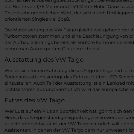
doch ist der Nivus ein gutes Stück länger. Die Positionie
die Breite von 1,76 Meter und 1,49 Meter Höhe. Ganz so wuc
Coupé sehr ordentlichen Wert, der sich durch Umklappen de
orientierten Singles viel Spaß.
Die Motorisierung des VW Taigo gleicht weitgehend der de
Turbomotoren stammen und eine Beschleunigung von bis zu
der Aufbau allerdings bereits als Vorbote kommende elekt
wenn man Autoexperten Glauben schenkt.
Ausstattung des VW Taigo
Wie es sich für ein Fahrzeug dieses Segments gehört, erfr
Serienausstattung verfügt das Fahrzeug über LED-Schein
einzustellen. Auch Teil der Ausstattung ist ein Lenkrad
Lichtsensoren aus und vermutlich wird das europäische A
Extras des VW Taigo
Wer Lust auf ein Plus an Sportlichkeit hat, gönnt sich 
Heck, das als eigenständige Signatur gelesen werden kan
puncto Konnektivität ist der VW Taigo natürlich voll und 
Assistenten, in denen der VW Taigo dem nur unwesentlich