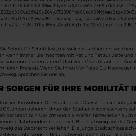
F1bb3JkZXJdPURFU0Mmc29ydFsxXVtmaWVsZF09aXNUb3Amc29
jZSZzb3J0WzJdW29yZGVyXT1BU0MmbGltaXQ9MjAmc2tpcD0wI
GwsCiAgICAiZXhwZWN0IjogewogICAgICAicmVzcG9uc2VUeXB
icHJvZ3Jlc3MiOiBudWxsLAogICAgInJpc2t5IjogZmFsc2UKI
 Schritt für Schritt fest, mit welcher Lackierung, welchem
 wann immer Sie möchten mit Rat und Tat zur Seite und h
n Sie von monatlichen Raten? Und vom Verzicht auf eine Anzah
 fairen Preis ab. Wenn Sie Ihren VW Taigo EU-Neuwagen n
schweig. Sprechen Sie uns an.
 SORGEN FÜR IHRE MOBILITÄT 
illion Einwohner. Die Stadt an der Oker ist jedoch integral
d Göttingen gehören. Unter den Städten Niedersachsens zäh
h der Stadt sein Gesicht und die Welfen hinterließen auch d
neunten Jahrhundert befand sich Braunschweig auf der Gren
hweig das Stadtrecht verliehen. Die junge Stadt schloss s
tilien. Unterwegs in Braunschweig lohnt sich vor allem ein 