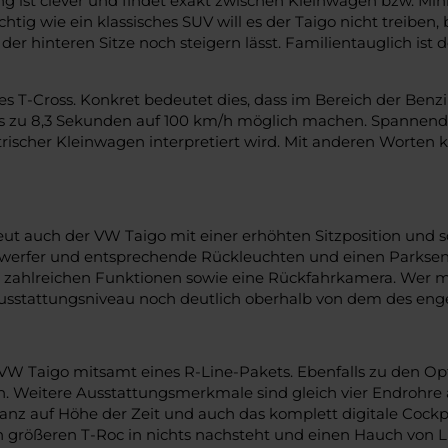
rung ist clever und findet exakt zwischen Kleinwagen bzw. M
htig wie ein klassisches SUV will es der Taigo nicht treiben
r hinteren Sitze noch steigern lässt. Familientauglich ist 
s T-Cross. Konkret bedeutet dies, dass im Bereich der Benzi
 8,3 Sekunden auf 100 km/h möglich machen. Spannend ist 
rischer Kleinwagen interpretiert wird. Mit anderen Worten k
eut auch der VW Taigo mit einer erhöhten Sitzposition und so
werfer und entsprechende Rückleuchten und einen Parksenso
 mit zahlreichen Funktionen sowie eine Rückfahrkamera. Wer
usstattungsniveau noch deutlich oberhalb von dem des enge
den VW Taigo mitsamt eines R-Line-Pakets. Ebenfalls zu de
n. Weitere Ausstattungsmerkmale sind gleich vier Endrohre
ganz auf Höhe der Zeit und auch das komplett digitale Cockp
 größeren T-Roc in nichts nachsteht und einen Hauch von Lu