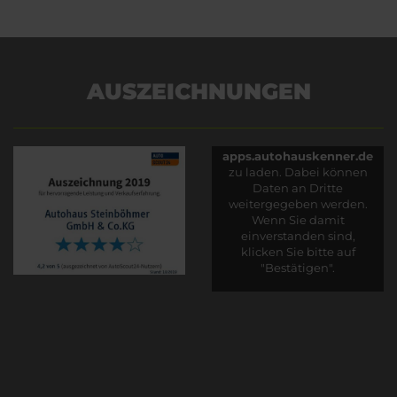
AUSZEICHNUNGEN
Es wird versucht, Inhalte
von
apps.autohauskenner.de
zu laden. Dabei können
Daten an Dritte
weitergegeben werden.
Wenn Sie damit
einverstanden sind,
klicken Sie bitte auf
"Bestätigen".
Bestätigen