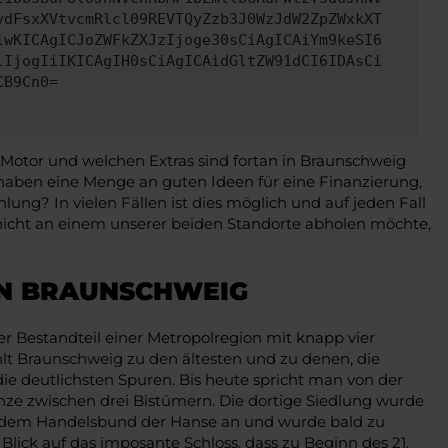
ydFsxXVtvcmRlcl09REVTQyZzb3J0WzJdW2ZpZWxkXT
iwKICAgICJoZWFkZXJzIjoge30sCiAgICAiYm9keSI6
lIjogIiIKICAgIH0sCiAgICAidGltZW91dCI6IDAsCi
CB9Cn0=
 Motor und welchen Extras sind fortan in Braunschweig
aben eine Menge an guten Ideen für eine Finanzierung,
lung? In vielen Fällen ist dies möglich und auf jeden Fall
icht an einem unserer beiden Standorte abholen möchte,
IN BRAUNSCHWEIG
er Bestandteil einer Metropolregion mit knapp vier
lt Braunschweig zu den ältesten und zu denen, die
ie deutlichsten Spuren. Bis heute spricht man von der
ze zwischen drei Bistümern. Die dortige Siedlung wurde
ich dem Handelsbund der Hanse an und wurde bald zu
Blick auf das imposante Schloss, dass zu Beginn des 21.