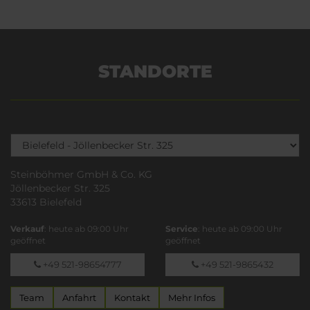
STANDORTE
Steinböhmer GmbH & Co. KG
Jöllenbecker Str. 325
33613 Bielefeld
Verkauf
: heute ab 09:00 Uhr
Service
: heute ab 09:00 Uhr
geöffnet
geöffnet
+49 521-98654777
+49 521-9865432
Team
Anfahrt
Kontakt
Mehr Infos