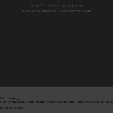
Schloß Holte-Stukenbrock
NOTFALLNUMMER
+49 5207 99166-88
Erstzulassung).
ber der ehemaligen unverbindlichen Preisempfehlung des Herstellers am Tag der Erstzu
rtümer vorbehalten.