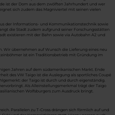
ude ist der Dom aus dem zwölften Jahrhundert und wer
gnet sich zudem das Magniviertel mit seinen vielen
 aus der Informations- und Kommunikationstechnik sowie
angt die Stadt zudem aufgrund seiner Forschungsstätten
adt existieren mit der Bahn sowie via Autobahn A2 und
n. Wir übernehmen auf Wunsch die Lieferung eines neu
einböhmer ist ein Traditionsbetrieb mit Gründung im
 einigen Jahren auf dem südamerikanischen Markt. Ende
rheit des VW Taigo ist die Auslegung als sportliches Coupé
gemerkt: der Taigo ist durch und durch eigenständig.
rvorbringt. Als Alleinstellungsmerkmal trägt der Taigo
asilianischen Wolfsburgers zum Ausdruck bringt.
ich. Parallelen zu T-Cross drängen sich förmlich auf und