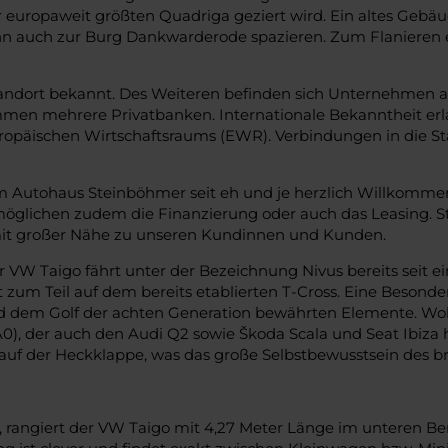
europaweit größten Quadriga geziert wird. Ein altes Gebä
 auch zur Burg Dankwarderode spazieren. Zum Flanieren ei
lstandort bekannt. Des Weiteren befinden sich Unternehmen
mmen mehrere Privatbanken. Internationale Bekanntheit erl
ropäischen Wirtschaftsraums (EWR). Verbindungen in die St
 Autohaus Steinböhmer seit eh und je herzlich Willkomme
öglichen zudem die Finanzierung oder auch das Leasing. St
it großer Nähe zu unseren Kundinnen und Kunden.
er VW Taigo fährt unter der Bezeichnung Nivus bereits seit
 zum Teil auf dem bereits etablierten T-Cross. Eine Besonde
 dem Golf der achten Generation bewährten Elemente. Wohl
, der auch den Audi Q2 sowie Škoda Scala und Seat Ibiza he
uf der Heckklappe, was das große Selbstbewusstsein des br
 rangiert der VW Taigo mit 4,27 Meter Länge im unteren Bere