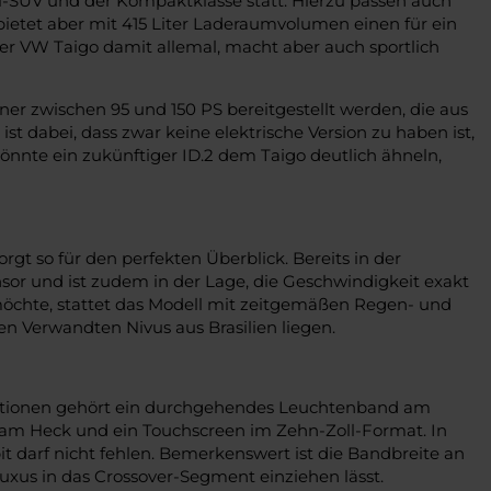
ini-SUV und der Kompaktklasse statt. Hierzu passen auch
, bietet aber mit 415 Liter Laderaumvolumen einen für ein
der VW Taigo damit allemal, macht aber auch sportlich
ner zwischen 95 und 150 PS bereitgestellt werden, die aus
dabei, dass zwar keine elektrische Version zu haben ist,
önnte ein zukünftiger ID.2 dem Taigo deutlich ähneln,
rgt so für den perfekten Überblick. Bereits in der
r und ist zudem in der Lage, die Geschwindigkeit exakt
 möchte, stattet das Modell mit zeitgemäßen Regen- und
n Verwandten Nivus aus Brasilien liegen.
n Optionen gehört ein durchgehendes Leuchtenband am
 am Heck und ein Touchscreen im Zehn-Zoll-Format. In
it darf nicht fehlen. Bemerkenswert ist die Bandbreite an
xus in das Crossover-Segment einziehen lässt.