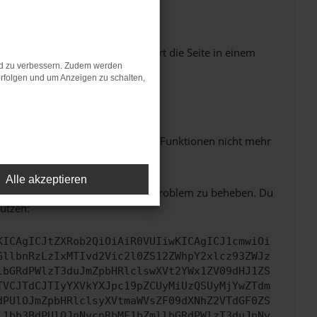
Seiten verhindern. Funktioniert die Seite in einem
nd zu verbessern. Zudem werden
rfolgen und um Anzeigen zu schalten,
m neuesten Stand sind.
 auch dazu führen, dass bestimmte Funktionen nicht mehr
Alle akzeptieren
bitte. Wir werden versuchen, das Problem zu beheben. Du
ützen:
KICAgICJtZXRob2QiOiAiR0VUIiwKICAgICJ1cmwiOi
GllbnRzLzIxMTIvd2Vic2l0ZS12ZWhpY2xlcz93ZWJz
lbGRdPWlzT3duJmZpbHRlclswXVt2YWx1ZV09dHJ1ZS
TVCJTdCJTIyYXVkYXJpc19pZCUyMiUzQSUyMjYwZTdm
dPUlOJmZpbHRlclsyXVtmaWVsZF09dXNhZ2VTdGF0ZS
l1bb3BdPUlOJnNvcnRbMF1bZmllbGRdPWlzT3duJnNv