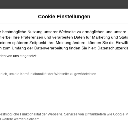
Cookie Einstellungen
/ REIMPORT | LIEFERSERV
ie bestmögliche Nutzung unserer Webseite zu ermöglichen und unsere
hierbei Ihre Präferenzen und verarbeiten Daten für Marketing und Stati
VW TAIGO EU-NEUWAGEN FÜR B
einem späteren Zeitpunkt Ihre Meinung ändern, können Sie die Einwillig
en zum Umfang der Datenverarbeitung finden Sie hier:
Datenschutzerkl
nd bei Fahrten durch Braunschweig auf dem neuesten Stand 
en von uns eingesetzt:
 vor allem in der aktuellen Generation in den Vergleichstes
inböhmer kaufen, profitieren Sie gleich mehrfach. So biet
 Darüber hinaus sichern Sie sich bei jedem Kauf einen Rabatt
rlich, um die Kernfunktionalität der Webseite zu gewährleisten.
weig sind bei uns auch im Leasing zu haben und entspreche
ER: NETWORK ERROR
n ist ein Fehler aufgetreten.
estmögliche Funktionalität der Webseite. Services von Drittanbietern wie Google 
 ein paar Tipps, die dir helfen können:
eitere werden aktiviert.