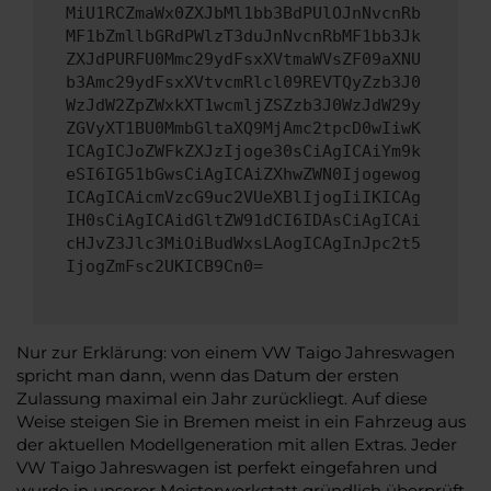
MiU1RCZmaWx0ZXJbMl1bb3BdPUlOJnNvcnRb
MF1bZmllbGRdPWlzT3duJnNvcnRbMF1bb3Jk
ZXJdPURFU0Mmc29ydFsxXVtmaWVsZF09aXNU
b3Amc29ydFsxXVtvcmRlcl09REVTQyZzb3J0
WzJdW2ZpZWxkXT1wcmljZSZzb3J0WzJdW29y
ZGVyXT1BU0MmbGltaXQ9MjAmc2tpcD0wIiwK
ICAgICJoZWFkZXJzIjoge30sCiAgICAiYm9k
eSI6IG51bGwsCiAgICAiZXhwZWN0Ijogewog
ICAgICAicmVzcG9uc2VUeXBlIjogIiIKICAg
IH0sCiAgICAidGltZW91dCI6IDAsCiAgICAi
cHJvZ3Jlc3MiOiBudWxsLAogICAgInJpc2t5
IjogZmFsc2UKICB9Cn0=
Nur zur Erklärung: von einem VW Taigo Jahreswagen
spricht man dann, wenn das Datum der ersten
Zulassung maximal ein Jahr zurückliegt. Auf diese
Weise steigen Sie in Bremen meist in ein Fahrzeug aus
der aktuellen Modellgeneration mit allen Extras. Jeder
VW Taigo Jahreswagen ist perfekt eingefahren und
wurde in unserer Meisterwerkstatt gründlich überprüft.