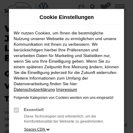
0
Zum
MENÜ
Hauptinhalt
Cookie Einstellungen
springen
VW TAIGO
Wir nutzen Cookies, um Ihnen die bestmögliche
JAHRESWAGEN |
Nutzung unserer Webseite zu ermöglichen und unsere
Kommunikation mit Ihnen zu verbessern. Wir
LIEFERSERVICE NACH
berücksichtigen hierbei Ihre Präferenzen und
BREMEN
verarbeiten Daten für Marketing und Statistiken nur,
wenn Sie uns Ihre Einwilligung geben. Wenn Sie zu
einem späteren Zeitpunkt Ihre Meinung ändern, können
GAS GEBEN IN BREMEN –
Sie die Einwilligung jederzeit für die Zukunft widerrufen.
Weitere Informationen zum Umfang der
Datenverarbeitung finden Sie hier:
VIELLEICHT BALD IM VW
Datenschutzerklärung
Impressum
TAIGO JAHRESWAGEN
Folgende Kategorien von Cookies werden von uns eingesetzt:
Essentiell
Wer Argumente für einen VW Taigo Jahreswagen
Diese Technologien sind erforderlich, um die
sammelt, wird schnell fündig. Das Fahrzeug ist wie
Kernfunktionalität der Webseite zu gewährleisten.
geschaffen für Fahrten in Bremen und Umgebung und
Spaces CDN
überzeugt durch seine erstklassige Verarbeitung und