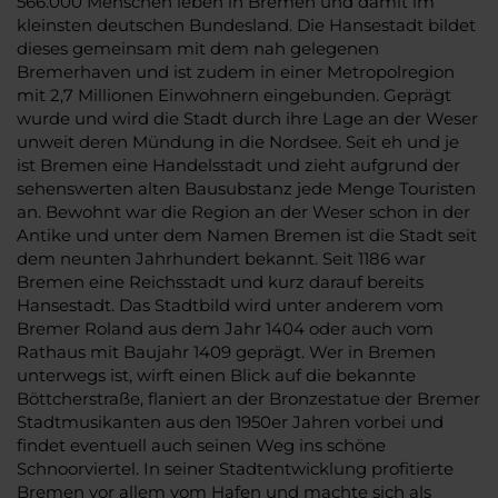
566.000 Menschen leben in Bremen und damit im
kleinsten deutschen Bundesland. Die Hansestadt bildet
dieses gemeinsam mit dem nah gelegenen
Bremerhaven und ist zudem in einer Metropolregion
mit 2,7 Millionen Einwohnern eingebunden. Geprägt
wurde und wird die Stadt durch ihre Lage an der Weser
unweit deren Mündung in die Nordsee. Seit eh und je
ist Bremen eine Handelsstadt und zieht aufgrund der
sehenswerten alten Bausubstanz jede Menge Touristen
an. Bewohnt war die Region an der Weser schon in der
Antike und unter dem Namen Bremen ist die Stadt seit
dem neunten Jahrhundert bekannt. Seit 1186 war
Bremen eine Reichsstadt und kurz darauf bereits
Hansestadt. Das Stadtbild wird unter anderem vom
Bremer Roland aus dem Jahr 1404 oder auch vom
Rathaus mit Baujahr 1409 geprägt. Wer in Bremen
unterwegs ist, wirft einen Blick auf die bekannte
Böttcherstraße, flaniert an der Bronzestatue der Bremer
Stadtmusikanten aus den 1950er Jahren vorbei und
findet eventuell auch seinen Weg ins schöne
Schnoorviertel. In seiner Stadtentwicklung profitierte
Bremen vor allem vom Hafen und machte sich als