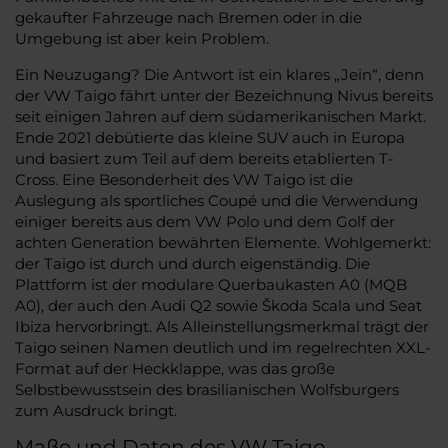
gekaufter Fahrzeuge nach Bremen oder in die
Umgebung ist aber kein Problem.
Ein Neuzugang? Die Antwort ist ein klares „Jein“, denn
der VW Taigo fährt unter der Bezeichnung Nivus bereits
seit einigen Jahren auf dem südamerikanischen Markt.
Ende 2021 debütierte das kleine SUV auch in Europa
und basiert zum Teil auf dem bereits etablierten T-
Cross. Eine Besonderheit des VW Taigo ist die
Auslegung als sportliches Coupé und die Verwendung
einiger bereits aus dem VW Polo und dem Golf der
achten Generation bewährten Elemente. Wohlgemerkt:
der Taigo ist durch und durch eigenständig. Die
Plattform ist der modulare Querbaukasten A0 (MQB
A0), der auch den Audi Q2 sowie Škoda Scala und Seat
Ibiza hervorbringt. Als Alleinstellungsmerkmal trägt der
Taigo seinen Namen deutlich und im regelrechten XXL-
Format auf der Heckklappe, was das große
Selbstbewusstsein des brasilianischen Wolfsburgers
zum Ausdruck bringt.
Maße und Daten des VW Taigo