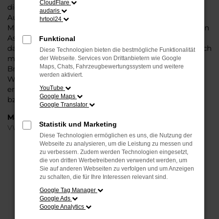
CloudFlare
die Liebe zum Detail. Hinzu kommt, dass in puncto
audaris
Ausstattung in dieser Fahrzeugklasse regelrecht
hrtool24
Maßstäbe gesetzt werden, was sich vor allem in Sachen
Assistenzsysteme und Sicherheit widerspiegelt. Und
Funktional
dann ist da noch das Design, dass Kenner sprichwörtlich
Diese Technologien bieten die bestmögliche Funktionalität
mit der Zunge schnalzen lässt. In kurzen Worten: für
der Webseite. Services von Drittanbietern wie Google
Maps, Chats, Fahrzeugbewertungssystem und weitere
Bremen ist eijn VW Taigo Jahreswagen eine perfekte
werden aktiviert.
Wahl, alldieweil Sie gegenüber einem Neuwagen
erheblich an Geld sparen und einen soliden Nachlass
YouTube
Google Maps
bzw. Rabatt erhalten.
Google Translator
Marken
Statistik und Marketing
VW
Diese Technologien ermöglichen es uns, die Nutzung der
Webseite zu analysieren, um die Leistung zu messen und
FEHLER: NETWORK ERROR
zu verbessern. Zudem werden Technologien eingesetzt,
die von dritten Werbetreibenden verwendet werden, um
Sie auf anderen Webseiten zu verfolgen und um Anzeigen
Beim Laden ist ein Fehler aufgetreten.
zu schalten, die für Ihre Interessen relevant sind.
Hier sind ein paar Tipps, die dir helfen können:
Google Tag Manager
Google Ads
Überprüfe deine Firewall und deine
Google Analytics
Internetverbindung.