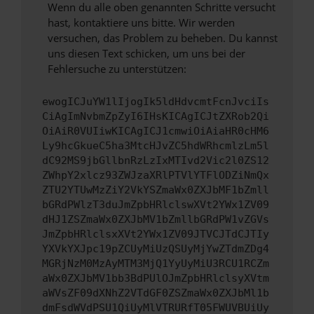
Wenn du alle oben genannten Schritte versucht
hast, kontaktiere uns bitte. Wir werden
versuchen, das Problem zu beheben. Du kannst
uns diesen Text schicken, um uns bei der
Fehlersuche zu unterstützen:
ewogICJuYW1lIjogIk5ldHdvcmtFcnJvciIs
CiAgImNvbmZpZyI6IHsKICAgICJtZXRob2Qi
OiAiR0VUIiwKICAgICJ1cmwiOiAiaHR0cHM6
Ly9hcGkueC5ha3MtcHJvZC5hdWRhcmlzLm5l
dC92MS9jbGllbnRzLzIxMTIvd2Vic2l0ZS12
ZWhpY2xlcz93ZWJzaXRlPTVlYTFlODZiNmQx
ZTU2YTUwMzZiY2VkYSZmaWx0ZXJbMF1bZmll
bGRdPWlzT3duJmZpbHRlclswXVt2YWx1ZV09
dHJ1ZSZmaWx0ZXJbMV1bZmllbGRdPW1vZGVs
JmZpbHRlclsxXVt2YWx1ZV09JTVCJTdCJTIy
YXVkYXJpc19pZCUyMiUzQSUyMjYwZTdmZDg4
MGRjNzM0MzAyMTM3MjQ1YyUyMiU3RCU1RCZm
aWx0ZXJbMV1bb3BdPUlOJmZpbHRlclsyXVtm
aWVsZF09dXNhZ2VTdGF0ZSZmaWx0ZXJbMl1b
dmFsdWVdPSU1QiUyMlVTRURfT05FWUVBUiUy