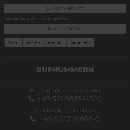
+49 521-98654777
Service
: heute bis 13:00 Uhr geöffnet
+49 521-9865432
Team
Anfahrt
Kontakt
Mehr Infos
RUFNUMMERN
Bielefeld (Jöllenbecker Straße)
+49 521 98654-320
Schloß Holte-Stukenbrock
+49 5207 99166-0