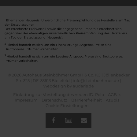
Ehemaliger Neupreis (Unverbindliche Preisempfehlung des Herstellers am Tag
1
der Erstzulassung).
Der errechnete Preisvorteil sowie die angegebene Ersparnis errechnet sich
gegenüber der ehemaligen unverbindlichen Preisempfehlung des Herstellers
am Tag der Erstzulassung (Neupreis).
2
Hierbei handelt es sich um ein Finanzierungs-Angebot. Preise sind
Bruttopreise. Irrtümer vorbehalten.
3
Hierbei handelt es sich um ein Leasing-Angebot. Preise sind Bruttopreise.
Irrtümer vorbehalten.
© 2026 Autohaus Steinböhmer GmbH & Co. KG | Jöllenbecker
Str. 325 | DE-33613 Bielefeld | info@steinboehmer.de |
Webdesign by audaris.de
Einladung zur Vorstellung des neuen ID. Polo
AGB´s
Impressum
Datenschutz
Barrierefreiheit
Azubis
Cookie Einstellungen