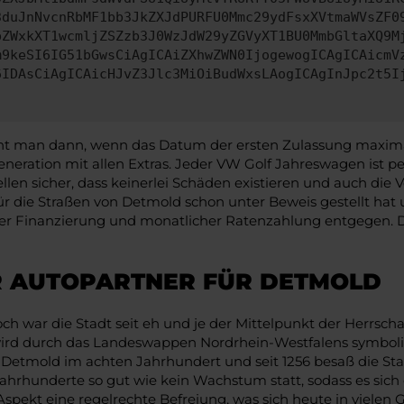
3duJnNvcnRbMF1bb3JkZXJdPURFU0Mmc29ydFsxXVtmaWVsZF0
pZWxkXT1wcmljZSZzb3J0WzJdW29yZGVyXT1BU0MmbGltaXQ9M
m9keSI6IG51bGwsCiAgICAiZXhwZWN0IjogewogICAgICAicmV
6IDAsCiAgICAicHJvZ3Jlc3MiOiBudWxsLAogICAgInJpc2t5I
t man dann, wenn das Datum der ersten Zulassung maximal e
neration mit allen Extras. Jeder VW Golf Jahreswagen ist p
en sicher, dass keinerlei Schäden existieren und auch die Ve
r die Straßen von Detmold schon unter Beweis gestellt hat 
iner Finanzierung und monatlicher Ratenzahlung entgegen.
R AUTOPARTNER FÜR DETMOLD
och war die Stadt seit eh und je der Mittelpunkt der Herrsch
t wird durch das Landeswappen Nordrhein-Westfalens symbol
Detmold im achten Jahrhundert und seit 1256 besaß die St
 Jahrhunderte so gut wie kein Wachstum statt, sodass es sic
Aspekt eine regelrechte Befreiung, was sich heute in viele