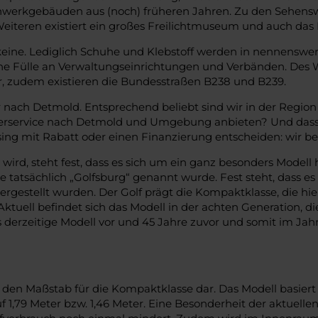
chwerkgebäuden aus (noch) früheren Jahren. Zu den Sehensw
eren existiert ein großes Freilichtmuseum und auch das R
 keine. Lediglich Schuhe und Klebstoff werden in nennensw
e Fülle an Verwaltungseinrichtungen und Verbänden. Des We
r, zudem existieren die Bundesstraßen B238 und B239.
ach Detmold. Entsprechend beliebt sind wir in der Region 
ferservice nach Detmold und Umgebung anbieten? Und dass u
asing mit Rabatt oder einen Finanzierung entscheiden: wir b
ird, steht fest, dass es sich um ein ganz besonders Model
 tatsächlich „Golfsburg“ genannt wurde. Fest steht, dass e
rgestellt wurden. Der Golf prägt die Kompaktklasse, die hier
 Aktuell befindet sich das Modell in der achten Generation, 
erzeitige Modell vor und 45 Jahre zuvor und somit im Jahr 
it den Maßstab für die Kompaktklasse dar. Das Modell basi
 1,79 Meter bzw. 1,46 Meter. Eine Besonderheit der aktuelle