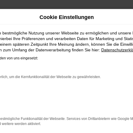
Cookie Einstellungen
 LIEFERSERVICE NACH DE
ie bestmögliche Nutzung unserer Webseite zu ermöglichen und unsere
hierbei Ihre Präferenzen und verarbeiten Daten für Marketing und Stati
LLEICHT BALD IM VW GOLF JAH
einem späteren Zeitpunkt Ihre Meinung ändern, können Sie die Einwillig
en zum Umfang der Datenverarbeitung finden Sie hier:
Datenschutzerkl
wird schnell fündig. Das Fahrzeug ist wie geschaffen für
en von uns eingesetzt:
. Hinzu kommt, dass in puncto Ausstattung in dieser Fahrzeu
egelt. Und dann ist da noch das Design, dass Kenner sprichw
Wahl, alldieweil Sie gegenüber einem Neuwagen erheblich an
rlich, um die Kernfunktionalität der Webseite zu gewährleisten.
ER: NETWORK ERROR
n ist ein Fehler aufgetreten.
estmögliche Funktionalität der Webseite. Services von Drittanbietern wie Google 
 ein paar Tipps, die dir helfen können:
eitere werden aktiviert.