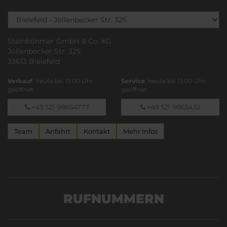
Steinböhmer GmbH & Co. KG
Jöllenbecker Str. 325
33613 Bielefeld
Verkauf
: heute bis 13:00 Uhr
Service
: heute bis 13:00 Uhr
geöffnet
geöffnet
+49 521-98654777
+49 521-9865432
Team
Anfahrt
Kontakt
Mehr Infos
RUFNUMMERN