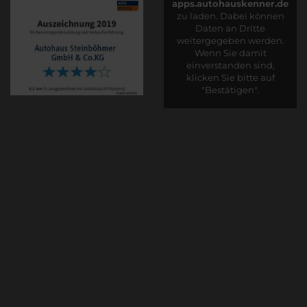
apps.autohauskenner.de
zu laden. Dabei können
Daten an Dritte
weitergegeben werden.
Wenn Sie damit
einverstanden sind,
klicken Sie bitte auf
"Bestätigen".
Bestätigen