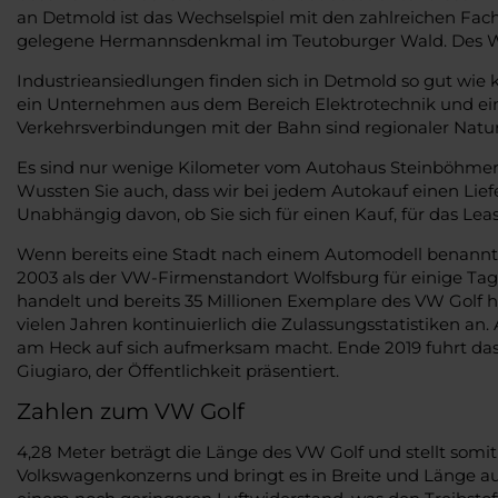
an Detmold ist das Wechselspiel mit den zahlreichen Fa
gelegene Hermannsdenkmal im Teutoburger Wald. Des Weit
Industrieansiedlungen finden sich in Detmold so gut wie
ein Unternehmen aus dem Bereich Elektrotechnik und ein
Verkehrsverbindungen mit der Bahn sind regionaler Natu
Es sind nur wenige Kilometer vom Autohaus Steinböhmer n
Wussten Sie auch, dass wir bei jedem Autokauf einen Lie
Unabhängig davon, ob Sie sich für einen Kauf, für das Le
Wenn bereits eine Stadt nach einem Automodell benannt w
2003 als der VW-Firmenstandort Wolfsburg für einige Tage
handelt und bereits 35 Millionen Exemplare des VW Golf he
vielen Jahren kontinuierlich die Zulassungsstatistiken an.
am Heck auf sich aufmerksam macht. Ende 2019 fuhrt das d
Giugiaro, der Öffentlichkeit präsentiert.
Zahlen zum VW Golf
4,28 Meter beträgt die Länge des VW Golf und stellt som
Volkswagenkonzerns und bringt es in Breite und Länge auf