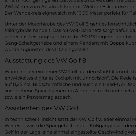
einem noch geringeren Luftwiderstand, was den Treibsto
2,64 Meter zum Ausdruck kommt. Weitere Eckdaten sind 3
Der Wendekreis eignet sich mit 10,90 Meter perfekt für Fah
Unter der Motorhaube des VW Golf 8 geht es fortschrittl
Mildhybride handelt. Das 48-Volt-Bordnetz sorgt dafür, da
wobei das Leistungsspektrum bei 90 PS beginnt und bis zu
Gang-Schaltgetriebe und einem Pendant mit Doppelkupplung
wurde zugunsten des ID.3 eingestellt.
Ausstattung des VW Golf 8
Wann immer ein neuer VW Golf auf den Markt kommt, steht
entwickeltes digitales Cockpit mit „Innovision“. Die Red
auf 8,25 Zoll Bildschirmfläche und auch ein Head-Up-Displ
vorgesehene Sprachsteuerung Alexa, die nach und nach a
sowie ein Panoramaglasdach.
Assistenten des VW Golf
In technischer Hinsicht setzt der VW Golf wieder einmal
Weiteren wird die Spur gehalten und Fußgänger werden er
Golf in der Lage, eine einmal eingestellte Geschwindigk