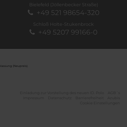
Bielefeld (Jöllenbecker Straße)
+49 521 98654-320
Schloß Holte-Stukenbrock
+49 5207 99166-0
lassung (Neupreis).
Einladung zur Vorstellung des neuen ID. Polo
AGB´s
Impressum
Datenschutz
Barrierefreiheit
Azubis
Cookie Einstellungen