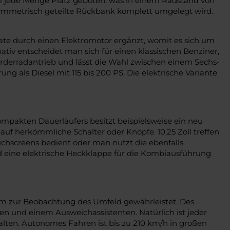
m jede Menge Platz geboten, was in einem Radstand von
symmetrisch geteilte Rückbank komplett umgelegt wird.
ate durch einen Elektromotor ergänzt, womit es sich um
nativ entscheidet man sich für einen klassischen Benziner,
orderradantrieb und lässt die Wahl zwischen einem Sechs-
 als Diesel mit 115 bis 200 PS. Die elektrische Variante
mpakten Dauerläufers besitzt beispielsweise ein neu
auf herkömmliche Schalter oder Knöpfe. 10,25 Zoll treffen
ouchscreens bedient oder man nutzt die ebenfalls
d eine elektrische Heckklappe für die Kombiausführung
tem zur Beobachtung des Umfeld gewährleistet. Des
n und einem Ausweichassistenten. Natürlich ist jeder
lten. Autonomes Fahren ist bis zu 210 km/h in großen