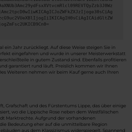
9aXNUb3Amc29ydFsxXVtvcmRlcl09REVTQyZzb3J0Wz
jAmc2tpcD0wIiwKICAgICJoZWFkZXJzIjoge30sCiAg
zcG9uc2VUeXBlIjogIiIKICAgIH0sCiAgICAidGltZW
jogZmFsc2UKICB9Cn0=
in Jahr zurückliegt. Auf diese Weise steigen Sie in
erfekt eingefahren und wurde in unserer Meisterwerkstatt
rschleißteile in gutem Zustand sind. Ebenfalls profitieren
und garantiert rund läuft. Preislich kommen wir Ihnen
 Des Weiteren nehmen wir beim Kauf gerne auch Ihren
aft, Grafschaft und des Fürstentums Lippe, das über einige
isiert, wo die Lippische Rose neben dem Westfälischen
adt Marktrechte. Aufgrund der vorhandenen
h die Bedeutung eher auf die unmittelbare Region
n Gebäuden aus dem Klassizismus widerspiegelt. Spannend