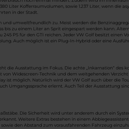
ffverbrauch noch einmal mindert. Zudem wird im Innenrau
80 Liter Kofferraumvolumen, sowie 1.237 Liter, wenn die a
rten in der Stadt.
ich und umweltfreundlich zu. Meist werden die Benzinaggreg
ss bis zu einem Liter an Sprit eingespart werden kann. Alter
 245 PS für den GTI reichen. Jeder VW Golf besitzt einen V
. Auch möglich ist ein Plug-In-Hybrid oder eine Ausführung
 die Ausstattung im Fokus. Die achte „Inkarnation“ des ko
e ist von Widescreen-Technik und dem weitgehenden Verzicht 
ay ist möglich. Natürlich wird der VW Golf auch über die T
uch Umgangssprache erlernt. Auch Teil der Ausstattung sin
 Maßstäbe. Die Sicherheit wird unter anderem durch ein Sys
kannt. Weitere Extras bestehen in einem Abbiegeassistente
eit sowie den Abstand zum vorausfahrenden Fahrzeug einzuha