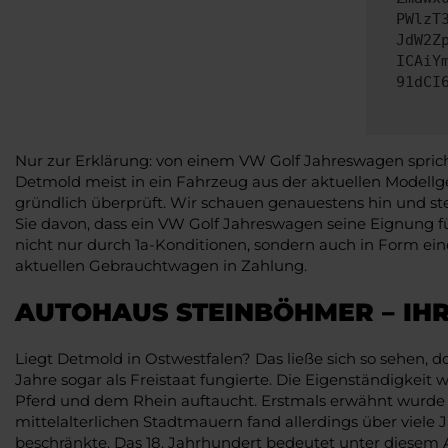
PWlzT
JdW2Z
ICAiY
91dCI
Nur zur Erklärung: von einem VW Golf Jahreswagen sprich
Detmold meist in ein Fahrzeug aus der aktuellen Modellge
gründlich überprüft. Wir schauen genauestens hin und stell
Sie davon, dass ein VW Golf Jahreswagen seine Eignung fü
nicht nur durch 1a-Konditionen, sondern auch in Form e
aktuellen Gebrauchtwagen in Zahlung.
AUTOHAUS STEINBÖHMER – IH
Liegt Detmold in Ostwestfalen? Das ließe sich so sehen, d
Jahre sogar als Freistaat fungierte. Die Eigenständigkei
Pferd und dem Rhein auftaucht. Erstmals erwähnt wurde 
mittelalterlichen Stadtmauern fand allerdings über viele
beschränkte. Das 18. Jahrhundert bedeutet unter diesem 