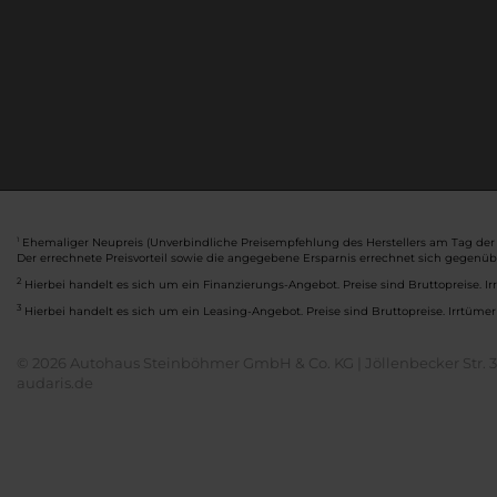
Ehemaliger Neupreis (Unverbindliche Preisempfehlung des Herstellers am Tag der 
1
Der errechnete Preisvorteil sowie die angegebene Ersparnis errechnet sich gegenü
2
Hierbei handelt es sich um ein Finanzierungs-Angebot. Preise sind Bruttopreise. Ir
3
Hierbei handelt es sich um ein Leasing-Angebot. Preise sind Bruttopreise. Irrtümer
© 2026 Autohaus Steinböhmer GmbH & Co. KG | Jöllenbecker Str. 32
audaris.de