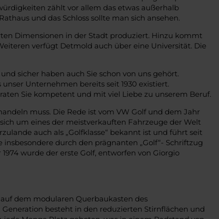
ürdigkeiten zählt vor allem das etwas außerhalb
athaus und das Schloss sollte man sich ansehen.
erten Dimensionen in der Stadt produziert. Hinzu kommt
iteren verfügt Detmold auch über eine Universität. Die
und sicher haben auch Sie schon von uns gehört.
nser Unternehmen bereits seit 1930 existiert.
eraten Sie kompetent und mit viel Liebe zu unserem Beruf.
l handeln muss. Die Rede ist vom VW Golf und dem Jahr
s sich um eines der meistverkauften Fahrzeuge der Welt
zulande auch als „Golfklasse“ bekannt ist und führt seit
die insbesondere durch den prägnanten „Golf“- Schriftzug
1974 wurde der erste Golf, entworfen von Giorgio
ert auf dem modularen Querbaukasten des
n Generation besteht in den reduzierten Stirnflächen und