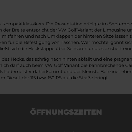
 Kompaktklassikers. Die Präsentation erfolgte im September 
 der Breite entspricht der VW Golf Variant der Limousine und 
n mitfahren und nach Umklappen der hinteren Sitze lassen s
en für die Befestigung von Taschen. Wer möchte, gönnt sich
ließt sich die Heckklappe über Sensoren und es existiert ei
des Hecks, das schräg nach hinten abfällt und eine prägnante
ich darf auch beim VW Golf Variant die bahnbrechende Car-t
als Lademeister daherkommt und der kleinste Benziner ebenf
 Diesel, der 115 bzw. 150 PS auf die Straße bringt.
ÖFFNUNGSZEITEN