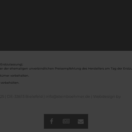
Erstzulassung).
ber der ehemaligen unverbindlichen Preisempfehlung des Herstellers am Tag der Erstzu
rtümer vorbehalten.
 vorbehalten.
5 | DE-33613 Bielefeld | info@steinboehmer.de |
Webdesign by