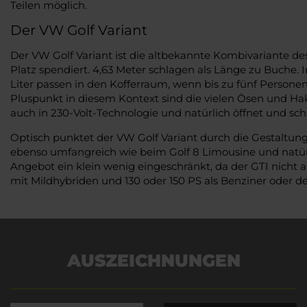
Teilen möglich.
Der VW Golf Variant
Der VW Golf Variant ist die altbekannte Kombivariante des
Platz spendiert. 4,63 Meter schlagen als Länge zu Buche. In
Liter passen in den Kofferraum, wenn bis zu fünf Persone
Pluspunkt in diesem Kontext sind die vielen Ösen und Hak
auch in 230-Volt-Technologie und natürlich öffnet und sch
Optisch punktet der VW Golf Variant durch die Gestaltung 
ebenso umfangreich wie beim Golf 8 Limousine und natürl
Angebot ein klein wenig eingeschränkt, da der GTI nicht 
mit Mildhybriden und 130 oder 150 PS als Benziner oder dem
AUSZEICHNUNGEN
Es wird versucht, Inhalte
von