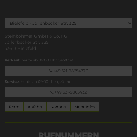
Steinböhmer GmbH & Co. KG
Jöllenbecker Str. 325
33613 Bielefeld
Verkauf
: heute ab 09:00 Uhr geöffnet
+49 521-98654777
Service
: heute ab 09:00 Uhr geöffnet
+49 521-9865432
Team
Anfahrt
Kontakt
Mehr Infos
RUFNUMMERN