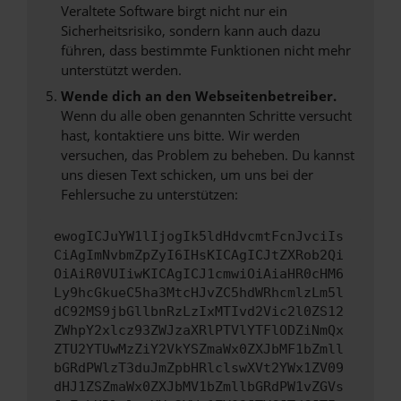
Veraltete Software birgt nicht nur ein
Sicherheitsrisiko, sondern kann auch dazu
führen, dass bestimmte Funktionen nicht mehr
unterstützt werden.
Wende dich an den Webseitenbetreiber.
Wenn du alle oben genannten Schritte versucht
hast, kontaktiere uns bitte. Wir werden
versuchen, das Problem zu beheben. Du kannst
uns diesen Text schicken, um uns bei der
Fehlersuche zu unterstützen:
ewogICJuYW1lIjogIk5ldHdvcmtFcnJvciIs
CiAgImNvbmZpZyI6IHsKICAgICJtZXRob2Qi
OiAiR0VUIiwKICAgICJ1cmwiOiAiaHR0cHM6
Ly9hcGkueC5ha3MtcHJvZC5hdWRhcmlzLm5l
dC92MS9jbGllbnRzLzIxMTIvd2Vic2l0ZS12
ZWhpY2xlcz93ZWJzaXRlPTVlYTFlODZiNmQx
ZTU2YTUwMzZiY2VkYSZmaWx0ZXJbMF1bZmll
bGRdPWlzT3duJmZpbHRlclswXVt2YWx1ZV09
dHJ1ZSZmaWx0ZXJbMV1bZmllbGRdPW1vZGVs