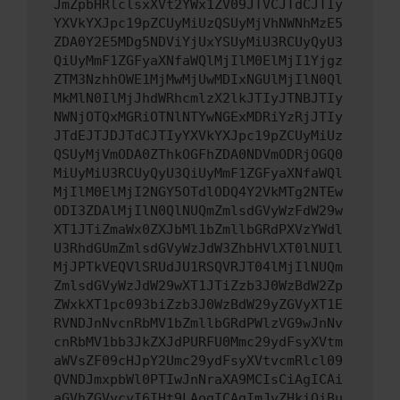
JmZpbHRlclsxXVt2YWx1ZV09JTVCJTdCJTIy
YXVkYXJpc19pZCUyMiUzQSUyMjVhNWNhMzE5
ZDA0Y2E5MDg5NDViYjUxYSUyMiU3RCUyQyU3
QiUyMmF1ZGFyaXNfaWQlMjIlM0ElMjI1Yjgz
ZTM3NzhhOWE1MjMwMjUwMDIxNGUlMjIlN0Ql
MkMlN0IlMjJhdWRhcmlzX2lkJTIyJTNBJTIy
NWNjOTQxMGRiOTNlNTYwNGExMDRiYzRjJTIy
JTdEJTJDJTdCJTIyYXVkYXJpc19pZCUyMiUz
QSUyMjVmODA0ZThkOGFhZDA0NDVmODRjOGQ0
MiUyMiU3RCUyQyU3QiUyMmF1ZGFyaXNfaWQl
MjIlM0ElMjI2NGY5OTdlODQ4Y2VkMTg2NTEw
ODI3ZDAlMjIlN0QlNUQmZmlsdGVyWzFdW29w
XT1JTiZmaWx0ZXJbMl1bZmllbGRdPXVzYWdl
U3RhdGUmZmlsdGVyWzJdW3ZhbHVlXT0lNUIl
MjJPTkVEQVlSRUdJU1RSQVRJT04lMjIlNUQm
ZmlsdGVyWzJdW29wXT1JTiZzb3J0WzBdW2Zp
ZWxkXT1pc093biZzb3J0WzBdW29yZGVyXT1E
RVNDJnNvcnRbMV1bZmllbGRdPWlzVG9wJnNv
cnRbMV1bb3JkZXJdPURFU0Mmc29ydFsyXVtm
aWVsZF09cHJpY2Umc29ydFsyXVtvcmRlcl09
QVNDJmxpbWl0PTIwJnNraXA9MCIsCiAgICAi
aGVhZGVycyI6IHt9LAogICAgImJvZHkiOiBu