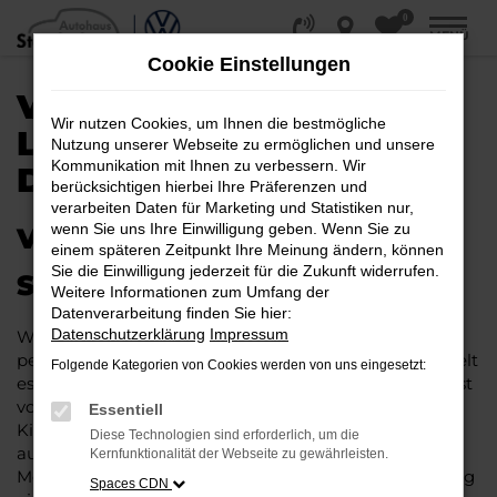
0
Zum
MENÜ
Hauptinhalt
Cookie Einstellungen
springen
VW TAGESZULASSUNG |
Wir nutzen Cookies, um Ihnen die bestmögliche
LIEFERSERVICE NACH
Nutzung unserer Webseite zu ermöglichen und unsere
Kommunikation mit Ihnen zu verbessern. Wir
DETMOLD
berücksichtigen hierbei Ihre Präferenzen und
verarbeiten Daten für Marketing und Statistiken nur,
wenn Sie uns Ihre Einwilligung geben. Wenn Sie zu
VW TAGESZULASSUNG – IHR
einem späteren Zeitpunkt Ihre Meinung ändern, können
Sie die Einwilligung jederzeit für die Zukunft widerrufen.
SPARPAKET FÜR DETMOLD
Weitere Informationen zum Umfang der
Datenverarbeitung finden Sie hier:
Datenschutzerklärung
Impressum
Wenn maximaler Nachlass und Rabatt auf einen
perfekten Neuwagen für Detmold treffen, dann handelt
Folgende Kategorien von Cookies werden von uns eingesetzt:
es sich meist um eine VW Tageszulassung. Die Rede ist
von einem Fahrzeug, das noch keinen einzigen
Essentiell
Kilometer bewegt wurde und in nahezu allen Fällen
Diese Technologien sind erforderlich, um die
aus der aktuellen Modellgeneration stammt. Für Ihre
Kernfunktionalität der Webseite zu gewährleisten.
Mobilität in Detmold verspricht die VW Tageszulassung
Spaces CDN