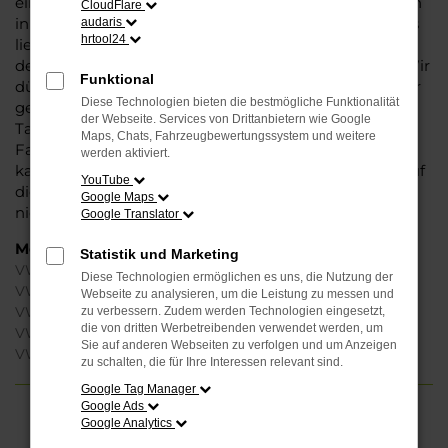
ein Maximum an Komfort und steht einem Neuwagen
CloudFlare
in nichts nach. Warum dann die Unterscheidung? Das
audaris
hrtool24
liegt an der Preispolitik der Automobilhersteller und
den teilweise rigiden Vorgaben für die Autohändler. Wir
Funktional
dürfen schlichtweg nicht jeden Preis anbieten, den wir
Diese Technologien bieten die bestmögliche Funktionalität
gerne anbieten würden, sodass wir mit einer VW
der Webseite. Services von Drittanbietern wie Google
Tageszulassung dafür sorgen, dass das betreffende
Maps, Chats, Fahrzeugbewertungssystem und weitere
Fahrzeug als Gebrauchtwagen angeboten werden
werden aktiviert.
kann. Wohlgemerkt: „gebraucht“ bezieht sich allein auf
YouTube
die Zulassung für einen Tag, gefahren wurde noch
Google Maps
nicht.
Google Translator
Modelle
Statistik und Marketing
VW Passat Variant Tageszulassung Detmold
Diese Technologien ermöglichen es uns, die Nutzung der
VW Polo Tageszulassung Detmold
Webseite zu analysieren, um die Leistung zu messen und
VW T-Cross Tageszulassung Detmold
zu verbessern. Zudem werden Technologien eingesetzt,
die von dritten Werbetreibenden verwendet werden, um
VW ID.4 Tageszulassung Detmold
Sie auf anderen Webseiten zu verfolgen und um Anzeigen
VW ID.7 Tageszulassung Detmold
zu schalten, die für Ihre Interessen relevant sind.
Google Tag Manager
Google Ads
Google Analytics
FEHLER: NETWORK ERROR