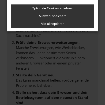
Beim Laden ist ein Fehler aufgetreten.
Optionale Cookies ablehnen
Hier sind ein paar Tipps, die dir helfen können:
Auswahl speichern
Überprüfe deine Firewall und deine
Alle akzeptieren
Internetverbindung.
Laden andere Webseiten, zum Beispiel deine
Suchmaschine?
Prüfe deine Browsererweiterungen.
Manche Erweiterungen, wie Werbeblocker,
können das Laden bestimmter Seiten
verhindern. Funktioniert die Seite in einem
anderen Browser oder in einem privaten
Fenster?
Starte dein Gerät neu.
Das kann manchmal helfen, vorübergehende
Probleme zu beheben.
Stelle sicher, dass dein Browser und dein
Betriebssystem auf dem neuesten Stand
sind.