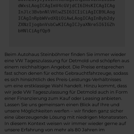
dWxsLAogICAgImV4cGVjdCI6IHsKICAgICAg
InJlc3BvbnNlVHlwZSI6ICIiCiAgICB9LAog
ICAgInRpbWVvdXQiOiAwLAogICAgInByb2dy
ZXNzIjogbnVsbCwKICAgICJyaXNreSI6IGZh
bHNlCiAgfQp9
Beim Autohaus Steinböhmer finden Sie immer wieder
eine VW Tageszulassung für Detmold und schöpfen aus
einem reichhaltigen Angebot. Die Preise entsprechen
fast schon denen für echte Gebrauchtfahrzeuge, sodass
es sich hinsichtlich des Preis-Leistungs-Verhältnisses
um eine erstklassige Wahl handelt. Hinzu kommt, dass
wir jede VW Tageszulassung für Detmold auch in Form
einer Finanzierung zum Kauf oder Leasing anbieten.
Lassen Sie uns gemeinsam einen Blick auf Ihre und
unsere Möglichkeiten werfen – wir finden ganz sicher
eine überzeugende Lösung mit niedrigen Monatsraten.
In diesem Kontext weisen wir immer wieder gerne auf
unsere Erfahrung von mehr als 80 Jahren im