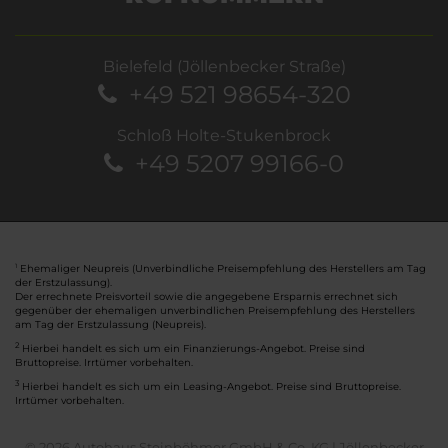
Bielefeld (Jöllenbecker Straße)
+49 521 98654-320
Schloß Holte-Stukenbrock
+49 5207 99166-0
Ehemaliger Neupreis (Unverbindliche Preisempfehlung des Herstellers am Tag
1
der Erstzulassung).
Der errechnete Preisvorteil sowie die angegebene Ersparnis errechnet sich
gegenüber der ehemaligen unverbindlichen Preisempfehlung des Herstellers
am Tag der Erstzulassung (Neupreis).
2
Hierbei handelt es sich um ein Finanzierungs-Angebot. Preise sind
Bruttopreise. Irrtümer vorbehalten.
3
Hierbei handelt es sich um ein Leasing-Angebot. Preise sind Bruttopreise.
Irrtümer vorbehalten.
© 2026 Autohaus Steinböhmer GmbH & Co. KG | Jöllenbecker