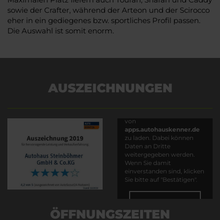
sowie der Crafter, während der Arteon und der Scirocco
eher in ein gediegenes bzw. sportliches Profil passen.
Die Auswahl ist somit enorm.
AUSZEICHNUNGEN
Es wird versucht, Inhalte
von
apps.autohauskenner.de
zu laden. Dabei können
Daten an Dritte
weitergegeben werden.
Wenn Sie damit
einverstanden sind, klicken
Sie bitte auf "Bestätigen".
Bestätigen
ÖFFNUNGSZEITEN