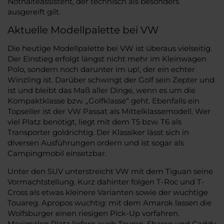
Nothalteassistent, der technisch als besonders
ausgereift gilt.
Aktuelle Modellpalette bei VW
Die heutige Modellpalette bei VW ist überaus vielseitig.
Der Einstieg erfolgt längst nicht mehr im Kleinwagen
Polo, sondern noch darunter im up!, der ein echter
Winzling ist. Darüber schwingt der Golf sein Zepter und
ist und bleibt das Maß aller Dinge, wenn es um die
Kompaktklasse bzw. „Golfklasse“ geht. Ebenfalls ein
Topseller ist der VW Passat als Mittelklassemodell. Wer
viel Platz benötigt, liegt mit dem T5 bzw. T6 als
Transporter goldrichtig. Der Klassiker lässt sich in
diversen Ausführungen ordern und ist sogar als
Campingmobil einsetzbar.
Unter den SUV unterstreicht VW mit dem Tiguan seine
Vormachtstellung. Kurz dahinter folgen T-Roc und T-
Cross als etwas kleinere Varianten sowie der wuchtige
Touareg. Apropos wuchtig: mit dem Amarok lassen die
Wolfsburger einen riesigen Pick-Up vorfahren.
Maximalen Platz liefern auch Touran, Sharan und Caddy