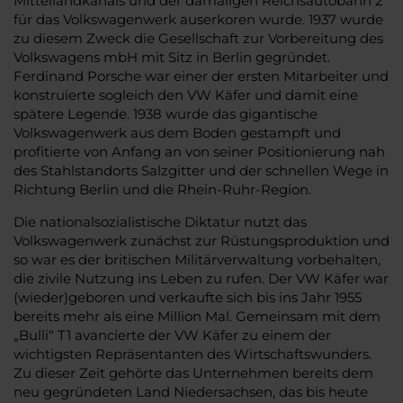
Mittellandkanals und der damaligen Reichsautobahn 2
für das Volkswagenwerk auserkoren wurde. 1937 wurde
zu diesem Zweck die Gesellschaft zur Vorbereitung des
Volkswagens mbH mit Sitz in Berlin gegründet.
Ferdinand Porsche war einer der ersten Mitarbeiter und
konstruierte sogleich den VW Käfer und damit eine
spätere Legende. 1938 wurde das gigantische
Volkswagenwerk aus dem Boden gestampft und
profitierte von Anfang an von seiner Positionierung nah
des Stahlstandorts Salzgitter und der schnellen Wege in
Richtung Berlin und die Rhein-Ruhr-Region.
Die nationalsozialistische Diktatur nutzt das
Volkswagenwerk zunächst zur Rüstungsproduktion und
so war es der britischen Militärverwaltung vorbehalten,
die zivile Nutzung ins Leben zu rufen. Der VW Käfer war
(wieder)geboren und verkaufte sich bis ins Jahr 1955
bereits mehr als eine Million Mal. Gemeinsam mit dem
„Bulli“ T1 avancierte der VW Käfer zu einem der
wichtigsten Repräsentanten des Wirtschaftswunders.
Zu dieser Zeit gehörte das Unternehmen bereits dem
neu gegründeten Land Niedersachsen, das bis heute