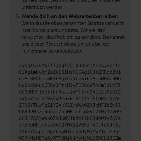
unterstützt werden.
Wende dich an den Webseitenbetreiber.
Wenn du alle oben genannten Schritte versucht
hast, kontaktiere uns bitte. Wir werden
versuchen, das Problem zu beheben. Du kannst
uns diesen Text schicken, um uns bei der
Fehlersuche zu unterstützen:
ewogICJuYW1lIjogIk5ldHdvcmtFcnJvciIs
CiAgImNvbmZpZyI6IHsKICAgICJtZXRob2Qi
OiAiR0VUIiwKICAgICJ1cmwiOiAiaHR0cHM6
Ly9hcGkueC5ha3MtcHJvZC5hdWRhcmlzLm5l
dC92MS9jbGllbnRzLzIxMTIvd2Vic2l0ZS12
ZWhpY2xlcz93ZWJzaXRlPTVlYTFlODZiNmQx
ZTU2YTUwMzZiY2VkYSZmaWx0ZXJbMF1bZmll
bGRdPWlzT3duJmZpbHRlclswXVt2YWx1ZV09
dHJ1ZSZmaWx0ZXJbMV1bZmllbGRdPW1vZGVs
JmZpbHRlclsxXVt2YWx1ZV09JTVCJTdCJTIy
YXVkYXJpc19pZCUyMiUzQSUyMjYwZTdmZDg4
MGRjNzM0MzAyMTM3MjQ1YyUyMiU3RCU1RCZm