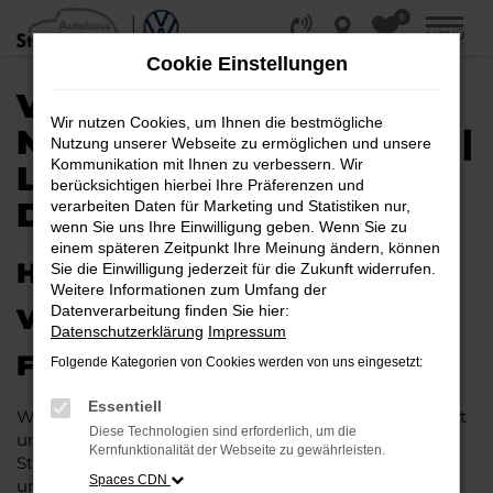
0
Zum
MENÜ
Hauptinhalt
Cookie Einstellungen
springen
VW TAIGO EU-
Wir nutzen Cookies, um Ihnen die bestmögliche
NEUWAGEN / REIMPORT |
Nutzung unserer Webseite zu ermöglichen und unsere
Kommunikation mit Ihnen zu verbessern. Wir
LIEFERSERVICE NACH
berücksichtigen hierbei Ihre Präferenzen und
DETMOLD
verarbeiten Daten für Marketing und Statistiken nur,
wenn Sie uns Ihre Einwilligung geben. Wenn Sie zu
einem späteren Zeitpunkt Ihre Meinung ändern, können
HERAUSRAGENDE QUALITÄT:
Sie die Einwilligung jederzeit für die Zukunft widerrufen.
Weitere Informationen zum Umfang der
Datenverarbeitung finden Sie hier:
VW TAIGO EU-NEUWAGEN
Datenschutzerklärung
Impressum
FÜR DETMOLD
Folgende Kategorien von Cookies werden von uns eingesetzt:
Essentiell
Wer in puncto Qualität keinerlei Kompromisse eingeht
Diese Technologien sind erforderlich, um die
und bei Fahrten durch Detmold auf dem neuesten
Kernfunktionalität der Webseite zu gewährleisten.
Stand der Automobiltechnik sein möchte, landet
Spaces CDN
unweigerlich bei einem VW Taigo EU-Neuwagen.