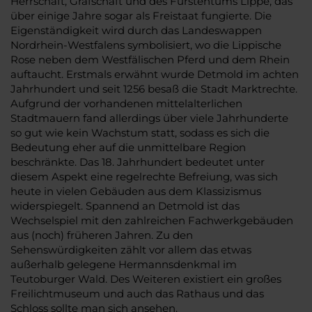
Herrschaft, Grafschaft und des Fürstentums Lippe, das
über einige Jahre sogar als Freistaat fungierte. Die
Eigenständigkeit wird durch das Landeswappen
Nordrhein-Westfalens symbolisiert, wo die Lippische
Rose neben dem Westfälischen Pferd und dem Rhein
auftaucht. Erstmals erwähnt wurde Detmold im achten
Jahrhundert und seit 1256 besaß die Stadt Marktrechte.
Aufgrund der vorhandenen mittelalterlichen
Stadtmauern fand allerdings über viele Jahrhunderte
so gut wie kein Wachstum statt, sodass es sich die
Bedeutung eher auf die unmittelbare Region
beschränkte. Das 18. Jahrhundert bedeutet unter
diesem Aspekt eine regelrechte Befreiung, was sich
heute in vielen Gebäuden aus dem Klassizismus
widerspiegelt. Spannend an Detmold ist das
Wechselspiel mit den zahlreichen Fachwerkgebäuden
aus (noch) früheren Jahren. Zu den
Sehenswürdigkeiten zählt vor allem das etwas
außerhalb gelegene Hermannsdenkmal im
Teutoburger Wald. Des Weiteren existiert ein großes
Freilichtmuseum und auch das Rathaus und das
Schloss sollte man sich ansehen.