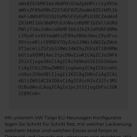
aWx0ZXJbMV1bb3BdPUlOJmZpbHRlclsyXVtm
aWVsZF09dXNhZ2VTdGF0ZSZmaWx0ZXJbMl1b
dmFsdWVdPSU1QiUyMk5FVyUyMiU1RCZmaWx0
ZXJbMl1bb3BdPUlOJnNvcnRbMF1bZmllbGRd
PWlzT3duJnNvcnRbMF1bb3JkZXJdPURFU0Mm
c29ydFsxXVtmaWVsZF09aXNUb3Amc29ydFsx
XVtvcmRlcl09REVTQyZzb3J0WzJdW2ZpZWxk
XT1wcmljZSZzb3J0WzJdW29yZGVyXT1BU0Mm
bGltaXQ9MjAmc2tpcD0wIiwKICAgICJoZWFk
ZXJzIjoge30sCiAgICAiYm9keSI6IG51bGws
CiAgICAiZXhwZWN0IjogewogICAgICAicmVz
cG9uc2VUeXBlIjogIiIKICAgIH0sCiAgICAi
dGltZW91dCI6IDAsCiAgICAicHJvZ3Jlc3Mi
OiBudWxsLAogICAgInJpc2t5IjogZmFsc2UK
ICB9Cn0=
Mit unserem VW Taigo EU-Neuwagen Konfigurator
legen Sie Schritt für Schritt fest, mit welcher Lackierung,
welchem Motor und welchen Extras sind fortan in
Detmold und Umgebung unterwegs sein möchten. Wir