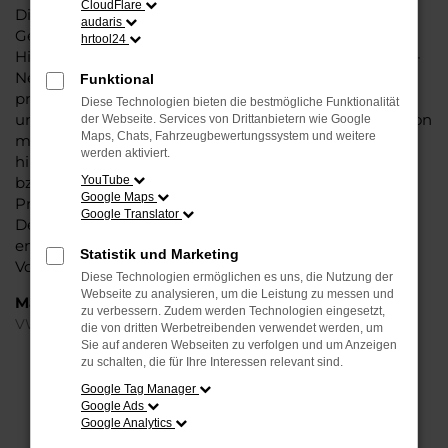
CloudFlare
Dieses Fahrzeug überzeugt vor allem in der aktuellen
audaris
Generation in den Vergleichstests und gilt in vielerlei
hrtool24
Hinsicht als Trendsetter. Wenn Sie Ihren VW Taigo EU-
Neuwagen für Detmold bei Steinböhmer kaufen,
Funktional
profitieren Sie gleich mehrfach. So bieten wir einen
Diese Technologien bieten die bestmögliche Funktionalität
umfangreichen Service und bringen eine Erfahrung von
der Webseite. Services von Drittanbietern wie Google
Maps, Chats, Fahrzeugbewertungssystem und weitere
mehr als 80 Jahren in die Beratung mit ein. Darüber
werden aktiviert.
hinaus sichern Sie sich bei jedem Kauf einen Rabatt
bzw. Nachlass, der teilweise im zweistelligen
YouTube
Google Maps
Prozentbereich liegt. VW Taigo EU-Neuwagen für
Google Translator
Detmold sind bei uns auch im Leasing zu haben und
entsprechend zu 100 Prozent Ihren individuellen
Statistik und Marketing
Vorstellungen.
Diese Technologien ermöglichen es uns, die Nutzung der
Webseite zu analysieren, um die Leistung zu messen und
Marken
zu verbessern. Zudem werden Technologien eingesetzt,
VW
die von dritten Werbetreibenden verwendet werden, um
Sie auf anderen Webseiten zu verfolgen und um Anzeigen
zu schalten, die für Ihre Interessen relevant sind.
FEHLER: NETWORK ERROR
Google Tag Manager
Google Ads
Beim Laden ist ein Fehler aufgetreten.
Google Analytics
Hier sind ein paar Tipps, die dir helfen können: