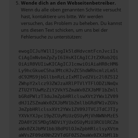
Wende dich an den Webseitenbetreiber.
Wenn du alle oben genannten Schritte versucht
hast, kontaktiere uns bitte. Wir werden
versuchen, das Problem zu beheben. Du kannst
uns diesen Text schicken, um uns bei der
Fehlersuche zu unterstützen:
ewogICJuYW1lIjogIk5ldHdvcmtFcnJvciIs
CiAgImNvbmZpZyI6IHsKICAgICJtZXRob2Qi
OiAiR0VUIiwKICAgICJ1cmwiOiAiaHR0cHM6
Ly9hcGkueC5ha3MtcHJvZC5hdWRhcmlzLm5l
dC92MS9jbGllbnRzLzIxMTIvd2Vic2l0ZS12
ZWhpY2xlcz93ZWJzaXRlPTVlYTFlODZiNmQx
ZTU2YTUwMzZiY2VkYSZmaWx0ZXJbMF1bZmll
bGRdPWlzT3duJmZpbHRlclswXVt2YWx1ZV09
dHJ1ZSZmaWx0ZXJbMV1bZmllbGRdPW1vZGVs
JmZpbHRlclsxXVt2YWx1ZV09JTVCJTdCJTIy
YXVkYXJpc19pZCUyMiUzQSUyMjVhNWNhMzE5
ZDA0Y2E5MDg5NDViYjUxOSUyMiU3RCU1RCZm
aWx0ZXJbMV1bb3BdPUlOJmZpbHRlclsyXVtm
aWVsZF09dXNhZ2VTdGF0ZSZmaWx0ZXJbMl1b