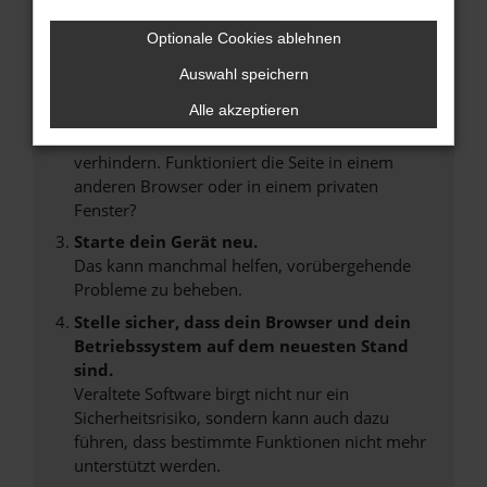
Internetverbindung.
Laden andere Webseiten, zum Beispiel deine
Optionale Cookies ablehnen
Suchmaschine?
Auswahl speichern
Prüfe deine Browsererweiterungen.
Alle akzeptieren
Manche Erweiterungen, wie Werbeblocker,
können das Laden bestimmter Seiten
verhindern. Funktioniert die Seite in einem
anderen Browser oder in einem privaten
Fenster?
Starte dein Gerät neu.
Das kann manchmal helfen, vorübergehende
Probleme zu beheben.
Stelle sicher, dass dein Browser und dein
Betriebssystem auf dem neuesten Stand
sind.
Veraltete Software birgt nicht nur ein
Sicherheitsrisiko, sondern kann auch dazu
führen, dass bestimmte Funktionen nicht mehr
unterstützt werden.