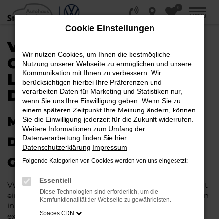
0
Zum
MENÜ
Hauptinhalt
Cookie Einstellungen
springen
VW GOLF
Wir nutzen Cookies, um Ihnen die bestmögliche
GEBRAUCHTWAGEN |
Nutzung unserer Webseite zu ermöglichen und unsere
Kommunikation mit Ihnen zu verbessern. Wir
LIEFERSERVICE NACH
berücksichtigen hierbei Ihre Präferenzen und
DORTMUND
verarbeiten Daten für Marketing und Statistiken nur,
wenn Sie uns Ihre Einwilligung geben. Wenn Sie zu
einem späteren Zeitpunkt Ihre Meinung ändern, können
MIT RABATT DURCH
Sie die Einwilligung jederzeit für die Zukunft widerrufen.
Weitere Informationen zum Umfang der
Datenverarbeitung finden Sie hier:
DORTMUND MIT DEM VW
Datenschutzerklärung
Impressum
GOLF GEBRAUCHTWAGEN
Folgende Kategorien von Cookies werden von uns eingesetzt:
Essentiell
VW Golf Gebrauchtwagen liegen im Trend und das hat
Diese Technologien sind erforderlich, um die
einen vergleichsweise einfachen Grund. Ob für Fahrten
Kernfunktionalität der Webseite zu gewährleisten.
in und um Dortmund oder längere Strecken: es
Spaces CDN
existieren schlichtweg kaum Fahrzeuge, die diesem