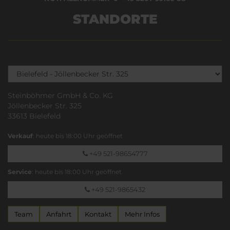
STANDORTE
Steinböhmer GmbH & Co. KG
Jöllenbecker Str. 325
33613 Bielefeld
Verkauf
: heute bis 18:00 Uhr geöffnet
+49 521-98654777
Service
: heute bis 18:00 Uhr geöffnet
+49 521-9865432
Team
Anfahrt
Kontakt
Mehr Infos