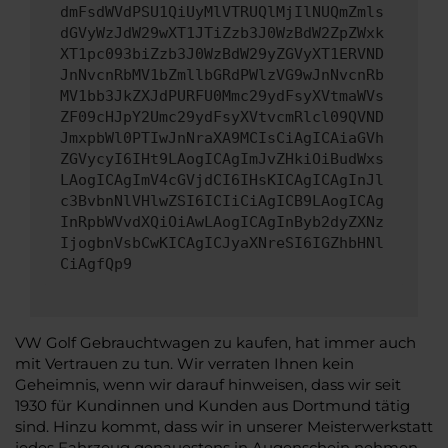
dmFsdWVdPSU1QiUyMlVTRUQlMjIlNUQmZmls
dGVyWzJdW29wXT1JTiZzb3J0WzBdW2ZpZWxk
XT1pc093biZzb3J0WzBdW29yZGVyXT1ERVND
JnNvcnRbMV1bZmllbGRdPWlzVG9wJnNvcnRb
MV1bb3JkZXJdPURFU0Mmc29ydFsyXVtmaWVs
ZF09cHJpY2Umc29ydFsyXVtvcmRlcl09QVND
JmxpbWl0PTIwJnNraXA9MCIsCiAgICAiaGVh
ZGVycyI6IHt9LAogICAgImJvZHkiOiBudWxs
LAogICAgImV4cGVjdCI6IHsKICAgICAgInJl
c3BvbnNlVHlwZSI6ICIiCiAgICB9LAogICAg
InRpbWVvdXQiOiAwLAogICAgInByb2dyZXNz
IjogbnVsbCwKICAgICJyaXNreSI6IGZhbHNl
CiAgfQp9
VW Golf Gebrauchtwagen zu kaufen, hat immer auch
mit Vertrauen zu tun. Wir verraten Ihnen kein
Geheimnis, wenn wir darauf hinweisen, dass wir seit
1930 für Kundinnen und Kunden aus Dortmund tätig
sind. Hinzu kommt, dass wir in unserer Meisterwerkstatt
jedes Fahrzeug genauestens in Augenschein nehmen