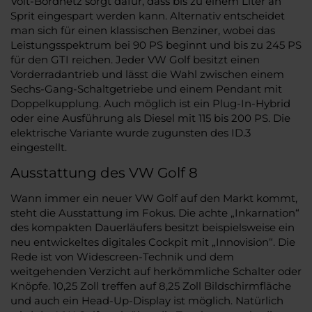
Volt-Bordnetz sorgt dafür, dass bis zu einem Liter an
Sprit eingespart werden kann. Alternativ entscheidet
man sich für einen klassischen Benziner, wobei das
Leistungsspektrum bei 90 PS beginnt und bis zu 245 PS
für den GTI reichen. Jeder VW Golf besitzt einen
Vorderradantrieb und lässt die Wahl zwischen einem
Sechs-Gang-Schaltgetriebe und einem Pendant mit
Doppelkupplung. Auch möglich ist ein Plug-In-Hybrid
oder eine Ausführung als Diesel mit 115 bis 200 PS. Die
elektrische Variante wurde zugunsten des ID.3
eingestellt.
Ausstattung des VW Golf 8
Wann immer ein neuer VW Golf auf den Markt kommt,
steht die Ausstattung im Fokus. Die achte „Inkarnation“
des kompakten Dauerläufers besitzt beispielsweise ein
neu entwickeltes digitales Cockpit mit „Innovision“. Die
Rede ist von Widescreen-Technik und dem
weitgehenden Verzicht auf herkömmliche Schalter oder
Knöpfe. 10,25 Zoll treffen auf 8,25 Zoll Bildschirmfläche
und auch ein Head-Up-Display ist möglich. Natürlich