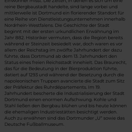
Einwohner misst. Die Zeiten, in denen es sich um eine
reine Bergbaustadt handelte, sind lange vorbei und
mittlerweile ist Dortmund ein florierender Standort für
eine Reihe von Dienstleistungsunternehmen innerhalb
Nordrhein-Westfalens. Die Geschichte der Stadt
beginnt mit der ersten urkundlichen Erwähnung im
Jahr 882. Historiker vermuten, dass die Region bereits
während er Steinzeit besiedelt war, doch waren es vor
allem der Reichstag im zwölfte Jahrhundert der dazu
führte, dass Dortmund ab dem 13. Jahrhundert den
Status eines freien Reichsstadt innehielt. Das Braurecht,
das für die Bedeutung in der Bierproduktion führte,
datiert auf 1293 und während der Besetzung durch die
napoleonischen Truppen avancierte die Stadt zum Sitz
der Präfektur des Ruhrdépartements. Im 19.
Jahrhundert bescherte die Industrialisierung der Stadt
Dortmund einen enormen Aufschwung. Kohle und
Stahl ließen den Bergbau blühen und bis heute können
die ehemaligen Industriestätten besichtigt werden.
Auch zu erwähnen sind das Dortmunder „U“ sowie das
Deutsche Fußballmuseum.