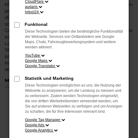
CloudFlare
Modell das Wasser reichen können. Die Qualität steht in
audaris
jeder Modellgeneration außer Frage. Hinzu kommen
hrtool24
die vielfältigen Möglichkeiten einer Individualisierung
sowie die zahlreichen Assistenzsysteme. Ein VW Golf
Funktional
Gebrauchtwagen für Dortmund ist ein Fahrzeug, wie es
Diese Technologien bieten die bestmögliche Funktionalität
kompletter nicht sein könnte und überzeugt durch
der Webseite. Services von Drittanbietern wie Google
Maps, Chats, Fahrzeugbewertungssystem und weitere
Langlebigkeit und einen sehr soliden Werterhalt. Bei
werden aktiviert.
Steinböhmer kommt hinzu, dass Sie sich über einen
preislichen Nachlass freuen dürfen und beim Kauf auf
YouTube
Google Maps
ein Unternehmen mit mehr als 80 Jahren Erfahrung
Google Translator
setzen.
Statistik und Marketing
Marken
Diese Technologien ermöglichen es uns, die Nutzung der
VW
Webseite zu analysieren, um die Leistung zu messen und
zu verbessern. Zudem werden Technologien eingesetzt,
die von dritten Werbetreibenden verwendet werden, um
FEHLER: NETWORK ERROR
Sie auf anderen Webseiten zu verfolgen und um Anzeigen
zu schalten, die für Ihre Interessen relevant sind.
Beim Laden ist ein Fehler aufgetreten.
Google Tag Manager
Hier sind ein paar Tipps, die dir helfen können:
Google Ads
Google Analytics
Überprüfe deine Firewall und deine