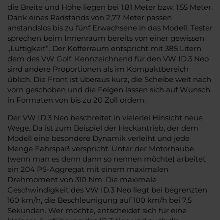
die Breite und Höhe liegen bei 1,81 Meter bzw. 1,55 Meter.
Dank eines Radstands von 2,77 Meter passen
anstandslos bis zu fünf Erwachsene in das Modell. Tester
sprechen beim Innenraum bereits von einer gewissen
„Luftigkeit“. Der Kofferraum entspricht mit 385 Litern
dem des VW Golf. Kennzeichnend für den VW ID.3 Neo
sind andere Proportionen als im Kompaktbereich
üblich. Die Front ist überaus kurz, die Scheibe weit nach
vorn geschoben und die Felgen lassen sich auf Wunsch
in Formaten von bis zu 20 Zoll ordern.
Der VW ID.3 Neo beschreitet in vielerlei Hinsicht neue
Wege. Da ist zum Beispiel der Heckantrieb, der dem
Modell eine besondere Dynamik verleiht und jede
Menge Fahrspaß verspricht. Unter der Motorhaube
(wenn man es denn dann so nennen möchte) arbeitet
ein 204 PS-Aggregat mit einem maximalen
Drehmoment von 310 Nm. Die maximale
Geschwindigkeit des VW ID.3 Neo liegt bei begrenzten
160 km/h, die Beschleunigung auf 100 km/h bei 7,5
Sekunden. Wer möchte, entscheidet sich für eine