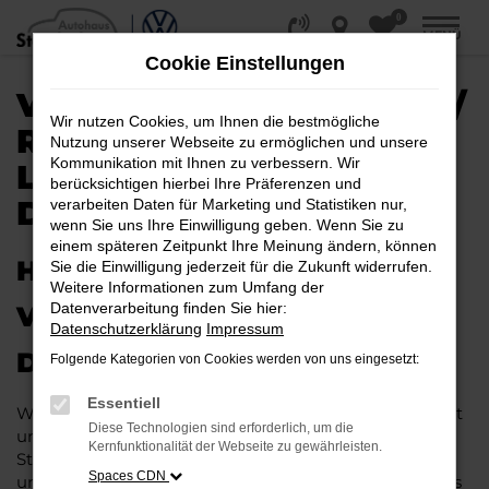
0
Zum
MENÜ
Hauptinhalt
Cookie Einstellungen
springen
VW ID.3 EU-NEUWAGEN /
Wir nutzen Cookies, um Ihnen die bestmögliche
REIMPORT |
Nutzung unserer Webseite zu ermöglichen und unsere
Kommunikation mit Ihnen zu verbessern. Wir
LIEFERSERVICE NACH
berücksichtigen hierbei Ihre Präferenzen und
DORTMUND
verarbeiten Daten für Marketing und Statistiken nur,
wenn Sie uns Ihre Einwilligung geben. Wenn Sie zu
einem späteren Zeitpunkt Ihre Meinung ändern, können
HERAUSRAGENDE QUALITÄT:
Sie die Einwilligung jederzeit für die Zukunft widerrufen.
Weitere Informationen zum Umfang der
Datenverarbeitung finden Sie hier:
VW ID.3 EU-NEUWAGEN FÜR
Datenschutzerklärung
Impressum
DORTMUND
Folgende Kategorien von Cookies werden von uns eingesetzt:
Essentiell
Wer in puncto Qualität keinerlei Kompromisse eingeht
Diese Technologien sind erforderlich, um die
und bei Fahrten durch Dortmund auf dem neuesten
Kernfunktionalität der Webseite zu gewährleisten.
Stand der Automobiltechnik sein möchte, landet
Spaces CDN
unweigerlich bei einem VW ID.3 EU-Neuwagen. Dieses