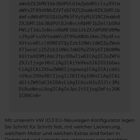
aWx0ZXJbMV1bb3BdPUlOJmZpbHRlclsyXVtm
aWVsZF09dXNhZ2VTdGF0ZSZmaWx0ZXJbMl1b
dmFsdWVdPSU1QiUyMk5FVyUyMiU1RCZmaWx0
ZXJbMl1bb3BdPUlOJnNvcnRbMF1bZmllbGRd
PWlzT3duJnNvcnRbMF1bb3JkZXJdPURFU0Mm
c29ydFsxXVtmaWVsZF09aXNUb3Amc29ydFsx
XVtvcmRlcl09REVTQyZzb3J0WzJdW2ZpZWxk
XT1wcmljZSZzb3J0WzJdW29yZGVyXT1BU0Mm
bGltaXQ9MjAmc2tpcD0wIiwKICAgICJoZWFk
ZXJzIjoge30sCiAgICAiYm9keSI6IG51bGws
CiAgICAiZXhwZWN0IjogewogICAgICAicmVz
cG9uc2VUeXBlIjogIiIKICAgIH0sCiAgICAi
dGltZW91dCI6IDAsCiAgICAicHJvZ3Jlc3Mi
OiBudWxsLAogICAgInJpc2t5IjogZmFsc2UK
ICB9Cn0=
Mit unserem VW ID.3 EU-Neuwagen Konfigurator legen
Sie Schritt für Schritt fest, mit welcher Lackierung,
welchem Motor und welchen Extras sind fortan in
Dortmund und Umgebung unterwegs sein möchten.