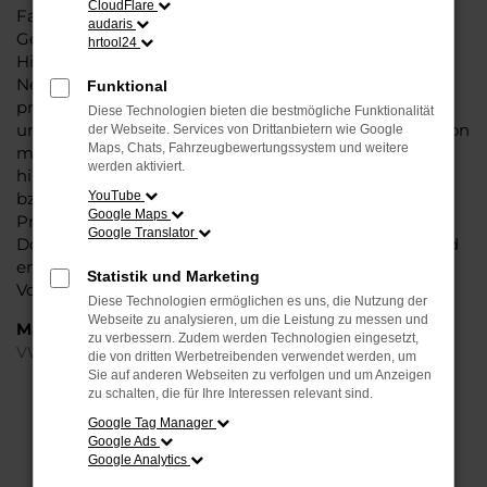
CloudFlare
Fahrzeug überzeugt vor allem in der aktuellen
audaris
Generation in den Vergleichstests und gilt in vielerlei
hrtool24
Hinsicht als Trendsetter. Wenn Sie Ihren VW ID.3 EU-
Neuwagen für Dortmund bei Steinböhmer kaufen,
Funktional
profitieren Sie gleich mehrfach. So bieten wir einen
Diese Technologien bieten die bestmögliche Funktionalität
umfangreichen Service und bringen eine Erfahrung von
der Webseite. Services von Drittanbietern wie Google
Maps, Chats, Fahrzeugbewertungssystem und weitere
mehr als 80 Jahren in die Beratung mit ein. Darüber
werden aktiviert.
hinaus sichern Sie sich bei jedem Kauf einen Rabatt
bzw. Nachlass, der teilweise im zweistelligen
YouTube
Google Maps
Prozentbereich liegt. VW ID.3 EU-Neuwagen für
Google Translator
Dortmund sind bei uns auch im Leasing zu haben und
entsprechend zu 100 Prozent Ihren individuellen
Statistik und Marketing
Vorstellungen.
Diese Technologien ermöglichen es uns, die Nutzung der
Webseite zu analysieren, um die Leistung zu messen und
Marken
zu verbessern. Zudem werden Technologien eingesetzt,
VW
die von dritten Werbetreibenden verwendet werden, um
Sie auf anderen Webseiten zu verfolgen und um Anzeigen
zu schalten, die für Ihre Interessen relevant sind.
FEHLER: NETWORK ERROR
Google Tag Manager
Google Ads
Beim Laden ist ein Fehler aufgetreten.
Google Analytics
Hier sind ein paar Tipps, die dir helfen können: