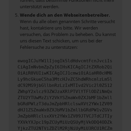
unterstützt werden.
Wende dich an den Webseitenbetreiber.
Wenn du alle oben genannten Schritte versucht
hast, kontaktiere uns bitte. Wir werden
versuchen, das Problem zu beheben. Du kannst
uns diesen Text schicken, um uns bei der
Fehlersuche zu unterstützen:
ewogICJuYW1lIjogIk5ldHdvcmtFcnJvciIs
CiAgImNvbmZpZyI6IHsKICAgICJtZXRob2Qi
OiAiR0VUIiwKICAgICJ1cmwiOiAiaHR0cHM6
Ly9hcGkueC5ha3MtcHJvZC5hdWRhcmlzLm5l
dC92MS9jbGllbnRzLzIxMTIvd2Vic2l0ZS12
ZWhpY2xlcz93ZWJzaXRlPTVlYTFlODZiNmQx
ZTU2YTUwMzZiY2VkYSZmaWx0ZXJbMF1bZmll
bGRdPWlzT3duJmZpbHRlclswXVt2YWx1ZV09
dHJ1ZSZmaWx0ZXJbMV1bZmllbGRdPW1vZGVs
JmZpbHRlclsxXVt2YWx1ZV09JTVCJTdCJTIy
YXVkYXJpc19pZCUyMiUzQSUyMjVkODQ4ODZk
YjkzZTU2NTViZDZlM2RjNiUyMiU3RCU1RCZm