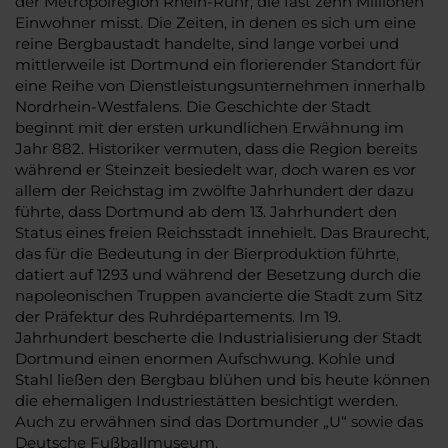
der Metropolregion Rhein-Ruhr, die fast zehn Millionen
Einwohner misst. Die Zeiten, in denen es sich um eine
reine Bergbaustadt handelte, sind lange vorbei und
mittlerweile ist Dortmund ein florierender Standort für
eine Reihe von Dienstleistungsunternehmen innerhalb
Nordrhein-Westfalens. Die Geschichte der Stadt
beginnt mit der ersten urkundlichen Erwähnung im
Jahr 882. Historiker vermuten, dass die Region bereits
während er Steinzeit besiedelt war, doch waren es vor
allem der Reichstag im zwölfte Jahrhundert der dazu
führte, dass Dortmund ab dem 13. Jahrhundert den
Status eines freien Reichsstadt innehielt. Das Braurecht,
das für die Bedeutung in der Bierproduktion führte,
datiert auf 1293 und während der Besetzung durch die
napoleonischen Truppen avancierte die Stadt zum Sitz
der Präfektur des Ruhrdépartements. Im 19.
Jahrhundert bescherte die Industrialisierung der Stadt
Dortmund einen enormen Aufschwung. Kohle und
Stahl ließen den Bergbau blühen und bis heute können
die ehemaligen Industriestätten besichtigt werden.
Auch zu erwähnen sind das Dortmunder „U“ sowie das
Deutsche Fußballmuseum.