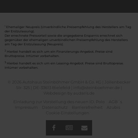
Ehemaliger Neupreis (Unverbindliche Preisempfehlung des Herstellers am Tag
1
der Erstzulassung).
Der errechnete Preisvorteil sowie die angegebene Ersparnis errechnet sich
gegenüber der ehemaligen unverbindlichen Preisempfehlung des Herstellers
am Tag der Erstzulassung (Neupreis).
2
Hierbei handelt es sich um ein Finanzierungs-Angebot. Preise sind
Bruttopreise. Irrtümer vorbehalten.
3
Hierbei handelt es sich um ein Leasing-Angebot. Preise sind Bruttopreise.
Irrtümer vorbehalten.
© 2026 Autohaus Steinböhmer GmbH & Co. KG | Jöllenbecker
Str. 325 | DE-33613 Bielefeld | info@steinboehmer.de |
Webdesign by audaris.de
Einladung zur Vorstellung des neuen ID. Polo
AGB´s
Impressum
Datenschutz
Barrierefreiheit
Azubis
Cookie Einstellungen