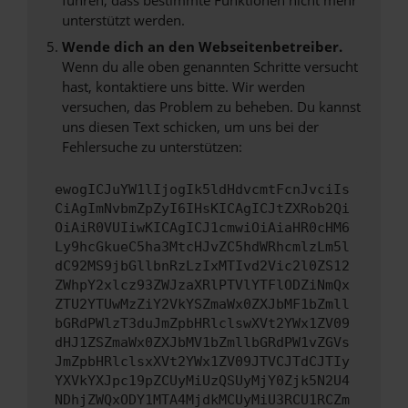
unterstützt werden.
Wende dich an den Webseitenbetreiber.
Wenn du alle oben genannten Schritte versucht
hast, kontaktiere uns bitte. Wir werden
versuchen, das Problem zu beheben. Du kannst
uns diesen Text schicken, um uns bei der
Fehlersuche zu unterstützen:
ewogICJuYW1lIjogIk5ldHdvcmtFcnJvciIs
CiAgImNvbmZpZyI6IHsKICAgICJtZXRob2Qi
OiAiR0VUIiwKICAgICJ1cmwiOiAiaHR0cHM6
Ly9hcGkueC5ha3MtcHJvZC5hdWRhcmlzLm5l
dC92MS9jbGllbnRzLzIxMTIvd2Vic2l0ZS12
ZWhpY2xlcz93ZWJzaXRlPTVlYTFlODZiNmQx
ZTU2YTUwMzZiY2VkYSZmaWx0ZXJbMF1bZmll
bGRdPWlzT3duJmZpbHRlclswXVt2YWx1ZV09
dHJ1ZSZmaWx0ZXJbMV1bZmllbGRdPW1vZGVs
JmZpbHRlclsxXVt2YWx1ZV09JTVCJTdCJTIy
YXVkYXJpc19pZCUyMiUzQSUyMjY0Zjk5N2U4
NDhjZWQxODY1MTA4MjdkMCUyMiU3RCU1RCZm