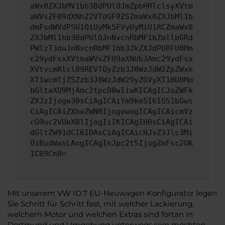
aWx0ZXJbMV1bb3BdPUlOJmZpbHRlclsyXVtm
aWVsZF09dXNhZ2VTdGF0ZSZmaWx0ZXJbMl1b
dmFsdWVdPSU1QiUyMk5FVyUyMiU1RCZmaWx0
ZXJbMl1bb3BdPUlOJnNvcnRbMF1bZmllbGRd
PWlzT3duJnNvcnRbMF1bb3JkZXJdPURFU0Mm
c29ydFsxXVtmaWVsZF09aXNUb3Amc29ydFsx
XVtvcmRlcl09REVTQyZzb3J0WzJdW2ZpZWxk
XT1wcmljZSZzb3J0WzJdW29yZGVyXT1BU0Mm
bGltaXQ9MjAmc2tpcD0wIiwKICAgICJoZWFk
ZXJzIjoge30sCiAgICAiYm9keSI6IG51bGws
CiAgICAiZXhwZWN0IjogewogICAgICAicmVz
cG9uc2VUeXBlIjogIiIKICAgIH0sCiAgICAi
dGltZW91dCI6IDAsCiAgICAicHJvZ3Jlc3Mi
OiBudWxsLAogICAgInJpc2t5IjogZmFsc2UK
ICB9Cn0=
Mit unserem VW ID.7 EU-Neuwagen Konfigurator legen
Sie Schritt für Schritt fest, mit welcher Lackierung,
welchem Motor und welchen Extras sind fortan in
Dortmund und Umgebung unterwegs sein möchten.