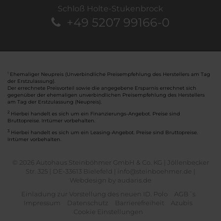
Schloß Holte-Stukenbrock
+49 5207 99166-0
Ehemaliger Neupreis (Unverbindliche Preisempfehlung des Herstellers am Tag
1
der Erstzulassung).
Der errechnete Preisvorteil sowie die angegebene Ersparnis errechnet sich
gegenüber der ehemaligen unverbindlichen Preisempfehlung des Herstellers
am Tag der Erstzulassung (Neupreis).
2
Hierbei handelt es sich um ein Finanzierungs-Angebot. Preise sind
Bruttopreise. Irrtümer vorbehalten.
3
Hierbei handelt es sich um ein Leasing-Angebot. Preise sind Bruttopreise.
Irrtümer vorbehalten.
© 2026 Autohaus Steinböhmer GmbH & Co. KG | Jöllenbecker
Str. 325 | DE-33613 Bielefeld | info@steinboehmer.de |
Webdesign by audaris.de
Einladung zur Vorstellung des neuen ID. Polo
AGB´s
Impressum
Datenschutz
Barrierefreiheit
Azubis
Cookie Einstellungen