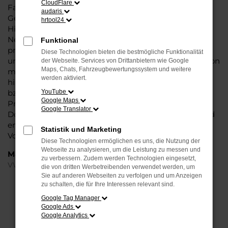
CloudFlare
Fahrzeug überzeugt vor allem in der aktuellen
audaris
Generation in den Vergleichstests und gilt in vielerlei
hrtool24
Hinsicht als Trendsetter. Wenn Sie Ihren VW ID.7 EU-
Neuwagen für Dortmund bei Steinböhmer kaufen,
Funktional
profitieren Sie gleich mehrfach. So bieten wir einen
Diese Technologien bieten die bestmögliche Funktionalität
umfangreichen Service und bringen eine Erfahrung von
der Webseite. Services von Drittanbietern wie Google
Maps, Chats, Fahrzeugbewertungssystem und weitere
mehr als 80 Jahren in die Beratung mit ein. Darüber
werden aktiviert.
hinaus sichern Sie sich bei jedem Kauf einen Rabatt
bzw. Nachlass, der teilweise im zweistelligen
YouTube
Google Maps
Prozentbereich liegt. VW ID.7 EU-Neuwagen für
Google Translator
Dortmund sind bei uns auch im Leasing zu haben und
entsprechend zu 100 Prozent Ihren individuellen
Statistik und Marketing
Vorstellungen.
Diese Technologien ermöglichen es uns, die Nutzung der
Webseite zu analysieren, um die Leistung zu messen und
Marken
zu verbessern. Zudem werden Technologien eingesetzt,
VW
die von dritten Werbetreibenden verwendet werden, um
Sie auf anderen Webseiten zu verfolgen und um Anzeigen
zu schalten, die für Ihre Interessen relevant sind.
FEHLER: NETWORK ERROR
Google Tag Manager
Google Ads
Beim Laden ist ein Fehler aufgetreten.
Google Analytics
Hier sind ein paar Tipps, die dir helfen können: