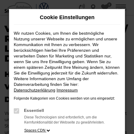
0
Zum
MENÜ
Hauptinhalt
Cookie Einstellungen
springen
VW ID.7 EU-NEUWAGEN /
Wir nutzen Cookies, um Ihnen die bestmögliche
REIMPORT |
Nutzung unserer Webseite zu ermöglichen und unsere
Kommunikation mit Ihnen zu verbessern. Wir
LIEFERSERVICE NACH
berücksichtigen hierbei Ihre Präferenzen und
DORTMUND
verarbeiten Daten für Marketing und Statistiken nur,
wenn Sie uns Ihre Einwilligung geben. Wenn Sie zu
einem späteren Zeitpunkt Ihre Meinung ändern, können
HERAUSRAGENDE QUALITÄT:
Sie die Einwilligung jederzeit für die Zukunft widerrufen.
Weitere Informationen zum Umfang der
Datenverarbeitung finden Sie hier:
VW ID.7 EU-NEUWAGEN FÜR
Datenschutzerklärung
Impressum
DORTMUND
Folgende Kategorien von Cookies werden von uns eingesetzt:
Essentiell
Wer in puncto Qualität keinerlei Kompromisse eingeht
Diese Technologien sind erforderlich, um die
und bei Fahrten durch Dortmund auf dem neuesten
Kernfunktionalität der Webseite zu gewährleisten.
Stand der Automobiltechnik sein möchte, landet
Spaces CDN
unweigerlich bei einem VW ID.7 EU-Neuwagen. Dieses