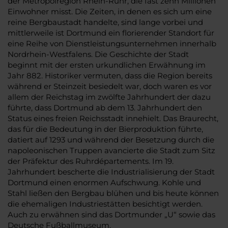
der Metropolregion Rhein-Ruhr, die fast zehn Millionen
Einwohner misst. Die Zeiten, in denen es sich um eine
reine Bergbaustadt handelte, sind lange vorbei und
mittlerweile ist Dortmund ein florierender Standort für
eine Reihe von Dienstleistungsunternehmen innerhalb
Nordrhein-Westfalens. Die Geschichte der Stadt
beginnt mit der ersten urkundlichen Erwähnung im
Jahr 882. Historiker vermuten, dass die Region bereits
während er Steinzeit besiedelt war, doch waren es vor
allem der Reichstag im zwölfte Jahrhundert der dazu
führte, dass Dortmund ab dem 13. Jahrhundert den
Status eines freien Reichsstadt innehielt. Das Braurecht,
das für die Bedeutung in der Bierproduktion führte,
datiert auf 1293 und während der Besetzung durch die
napoleonischen Truppen avancierte die Stadt zum Sitz
der Präfektur des Ruhrdépartements. Im 19.
Jahrhundert bescherte die Industrialisierung der Stadt
Dortmund einen enormen Aufschwung. Kohle und
Stahl ließen den Bergbau blühen und bis heute können
die ehemaligen Industriestätten besichtigt werden.
Auch zu erwähnen sind das Dortmunder „U“ sowie das
Deutsche Fußballmuseum.