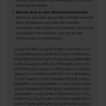
unterstützt werden.
Wende dich an den Webseitenbetreiber.
Wenn du alle oben genannten Schritte versucht
hast, kontaktiere uns bitte. Wir werden
versuchen, das Problem zu beheben. Du kannst
uns diesen Text schicken, um uns bei der
Fehlersuche zu unterstützen:
ewogICJuYW1lIjogIk5ldHdvcmtFcnJvciIs
CiAgImNvbmZpZyI6IHsKICAgICJtZXRob2Qi
OiAiR0VUIiwKICAgICJ1cmwiOiAiaHR0cHM6
Ly9hcGkueC5ha3MtcHJvZC5hdWRhcmlzLm5l
dC92MS9jbGllbnRzLzIxMTIvd2Vic2l0ZS12
ZWhpY2xlcz93ZWJzaXRlPTVlYTFlODZiNmQx
ZTU2YTUwMzZiY2VkYSZmaWx0ZXJbMF1bZmll
bGRdPWlzT3duJmZpbHRlclswXVt2YWx1ZV09
dHJ1ZSZmaWx0ZXJbMV1bZmllbGRdPW1vZGVs
JmZpbHRlclsxXVt2YWx1ZV09JTVCJTdCJTIy
YXVkYXJpc19pZCUyMiUzQSUyMjViODNlMzc3
OGE5YTUyMzAyNTAwMjE0ZSUyMiU3RCU1RCZm