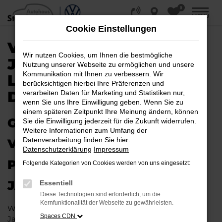
0
Zum
MENÜ
Hauptinhalt
Cookie Einstellungen
springen
VW PASSAT VARIANT
Wir nutzen Cookies, um Ihnen die bestmögliche
JAHRESWAGEN |
Nutzung unserer Webseite zu ermöglichen und unsere
Kommunikation mit Ihnen zu verbessern. Wir
LIEFERSERVICE NACH
berücksichtigen hierbei Ihre Präferenzen und
DORTMUND
verarbeiten Daten für Marketing und Statistiken nur,
wenn Sie uns Ihre Einwilligung geben. Wenn Sie zu
einem späteren Zeitpunkt Ihre Meinung ändern, können
GAS GEBEN IN DORTMUND –
Sie die Einwilligung jederzeit für die Zukunft widerrufen.
Weitere Informationen zum Umfang der
Datenverarbeitung finden Sie hier:
VIELLEICHT BALD IM VW
Datenschutzerklärung
Impressum
PASSAT VARIANT
Folgende Kategorien von Cookies werden von uns eingesetzt:
JAHRESWAGEN
Essentiell
Diese Technologien sind erforderlich, um die
Kernfunktionalität der Webseite zu gewährleisten.
Wer Argumente für einen VW Passat Variant
Spaces CDN
Jahreswagen sammelt, wird schnell fündig. Das