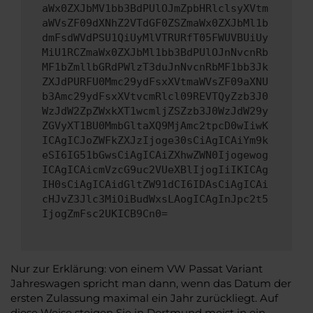
aWx0ZXJbMV1bb3BdPUlOJmZpbHRlclsyXVtm
aWVsZF09dXNhZ2VTdGF0ZSZmaWx0ZXJbMl1b
dmFsdWVdPSU1QiUyMlVTRURfT05FWUVBUiUy
MiU1RCZmaWx0ZXJbMl1bb3BdPUlOJnNvcnRb
MF1bZmllbGRdPWlzT3duJnNvcnRbMF1bb3Jk
ZXJdPURFU0Mmc29ydFsxXVtmaWVsZF09aXNU
b3Amc29ydFsxXVtvcmRlcl09REVTQyZzb3J0
WzJdW2ZpZWxkXT1wcmljZSZzb3J0WzJdW29y
ZGVyXT1BU0MmbGltaXQ9MjAmc2tpcD0wIiwK
ICAgICJoZWFkZXJzIjoge30sCiAgICAiYm9k
eSI6IG51bGwsCiAgICAiZXhwZWN0Ijogewog
ICAgICAicmVzcG9uc2VUeXBlIjogIiIKICAg
IH0sCiAgICAidGltZW91dCI6IDAsCiAgICAi
cHJvZ3Jlc3MiOiBudWxsLAogICAgInJpc2t5
IjogZmFsc2UKICB9Cn0=
Nur zur Erklärung: von einem VW Passat Variant
Jahreswagen spricht man dann, wenn das Datum der
ersten Zulassung maximal ein Jahr zurückliegt. Auf
diese Weise steigen Sie in Dortmund meist in ein