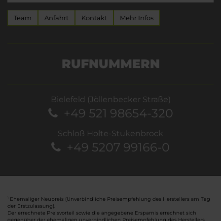
Team
Anfahrt
Kontakt
Mehr Infos
RUFNUMMERN
Bielefeld (Jöllenbecker Straße)
+49 521 98654-320
Schloß Holte-Stukenbrock
+49 5207 99166-0
Ehemaliger Neupreis (Unverbindliche Preisempfehlung des Herstellers am Tag
1
der Erstzulassung).
Der errechnete Preisvorteil sowie die angegebene Ersparnis errechnet sich
gegenüber der ehemaligen unverbindlichen Preisempfehlung des Herstellers