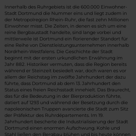
Innerhalb des Ruhrgebiets ist die 600.000 Einwohner-
Stadt Dortmund die Nummer eins und liegt zudem in
der Metropolregion Rhein-Ruhr, die fast zehn Millionen
Einwohner misst. Die Zeiten, in denen es sich um eine
reine Bergbaustadt handelte, sind lange vorbei und
mittlerweile ist Dortmund ein florierender Standort für
eine Reihe von Dienstleistungsunternehmen innerhalb
Nordrhein-Westfalens. Die Geschichte der Stadt
beginnt mit der ersten urkundlichen Erwähnung im
Jahr 882. Historiker vermuten, dass die Region bereits
während er Steinzeit besiedelt war, doch waren es vor
allem der Reichstag im zwölfte Jahrhundert der dazu
führte, dass Dortmund ab dem 13. Jahrhundert den
Status eines freien Reichsstadt innehielt. Das Braurecht,
das für die Bedeutung in der Bierproduktion führte,
datiert auf 1293 und während der Besetzung durch die
napoleonischen Truppen avancierte die Stadt zum Sitz
der Präfektur des Ruhrdépartements. Im 19.
Jahrhundert bescherte die Industrialisierung der Stadt
Dortmund einen enormen Aufschwung. Kohle und
Stahl ließen den Bergbau blühen und bis heute können