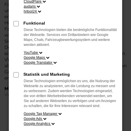
CloudFlare
Fahrzeug ist wie geschaffen für Fahrten in Dortmund
audaris
und Umgebung und überzeugt durch seine
hrtool24
erstklassige Verarbeitung und die Liebe zum Detail.
Hinzu kommt, dass in puncto Ausstattung in dieser
Funktional
Fahrzeugklasse regelrecht Maßstäbe gesetzt werden,
Diese Technologien bieten die bestmögliche Funktionalität
was sich vor allem in Sachen Assistenzsysteme und
der Webseite. Services von Drittanbietern wie Google
Maps, Chats, Fahrzeugbewertungssystem und weitere
Sicherheit widerspiegelt. Und dann ist da noch das
werden aktiviert.
Design, dass Kenner sprichwörtlich mit der Zunge
schnalzen lässt. In kurzen Worten: für Dortmund ist eijn
YouTube
Google Maps
VW Passat Variant Jahreswagen eine perfekte Wahl,
Google Translator
alldieweil Sie gegenüber einem Neuwagen erheblich an
Geld sparen und einen soliden Nachlass bzw. Rabatt
Statistik und Marketing
erhalten.
Diese Technologien ermöglichen es uns, die Nutzung der
Webseite zu analysieren, um die Leistung zu messen und
Marken
zu verbessern. Zudem werden Technologien eingesetzt,
VW
die von dritten Werbetreibenden verwendet werden, um
Sie auf anderen Webseiten zu verfolgen und um Anzeigen
zu schalten, die für Ihre Interessen relevant sind.
FEHLER: NETWORK ERROR
Google Tag Manager
Google Ads
Beim Laden ist ein Fehler aufgetreten.
Google Analytics
Hier sind ein paar Tipps, die dir helfen können: