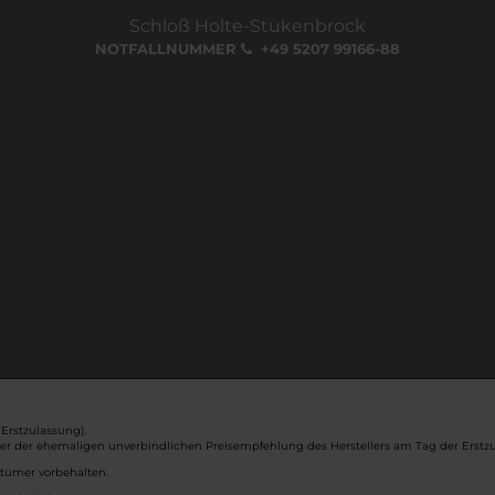
Schloß Holte-Stukenbrock
NOTFALLNUMMER
+49 5207 99166-88
Erstzulassung).
ber der ehemaligen unverbindlichen Preisempfehlung des Herstellers am Tag der Erstzu
rtümer vorbehalten.