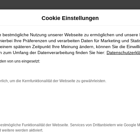
Cookie Einstellungen
EN | LIEFERSERVICE NAC
ie bestmögliche Nutzung unserer Webseite zu ermöglichen und unsere
hierbei Ihre Präferenzen und verarbeiten Daten für Marketing und Stati
D MIT DEM VW POLO GEBRAUC
einem späteren Zeitpunkt Ihre Meinung ändern, können Sie die Einwillig
en zum Umfang der Datenverarbeitung finden Sie hier:
Datenschutzerkl
en vergleichsweise einfachen Grund. Ob für Fahrten in und
en von uns eingesetzt:
r reichen können. Die Qualität steht in jeder Modellgenera
chen Assistenzsysteme. Ein VW Polo Gebrauchtwagen für Dort
 soliden Werterhalt. Bei Steinböhmer kommt hinzu, dass Sie
rlich, um die Kernfunktionalität der Webseite zu gewährleisten.
rfahrung setzen.
ER: NETWORK ERROR
n ist ein Fehler aufgetreten.
estmögliche Funktionalität der Webseite. Services von Drittanbietern wie Google 
 ein paar Tipps, die dir helfen können:
eitere werden aktiviert.