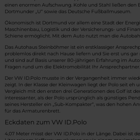
einen enormen Aufschwung. Kohle und Stahl ließen den B
Dortmunder „U“ sowie das Deutsche Fußballmuseum.
Ökonomisch ist Dortmund vor allem eine Stadt der Energi
Maschinenbau, Logistik und der Versicherungs- und Fina
Schiene ermöglicht. Mit dem Auto nutzt man die Autobahn
Das Autohaus Steinböhmer ist ein erstklassiger Ansprech
problemlos direkt nach Hause liefern und Sie erst uns g
und sind auf Basis unserer 80-jährigen Erfahrung im Auto
Fragen rund um die Elektromobilität Ihr Ansprechpartner
Der VW ID.Polo musste in der Vergangenheit immer wieder
zeigt. In der Klasse der Kleinwagen liegt der Polo seit eh
Vergleich mit den ersten drei Generationen des Golf ist d
interessanter, als der Polo ursprünglich als günstiges Pe
seines Hersteller ein „Sub-Kompakter“, was den hohen Ans
für das Armaturenbrett.
Eckdaten zum VW ID.Polo
4,07 Meter misst der VW ID.Polo in der Länge. Dabei ist d