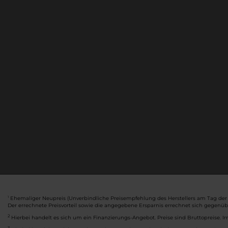
Ehemaliger Neupreis (Unverbindliche Preisempfehlung des Herstellers am Tag der 
1
Der errechnete Preisvorteil sowie die angegebene Ersparnis errechnet sich gegenü
2
Hierbei handelt es sich um ein Finanzierungs-Angebot. Preise sind Bruttopreise. Ir