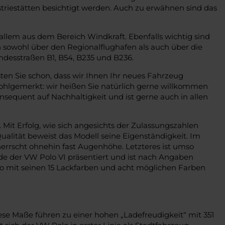
riestätten besichtigt werden. Auch zu erwähnen sind das
llem aus dem Bereich Windkraft. Ebenfalls wichtig sind
sowohl über den Regionalflughafen als auch über die
desstraßen B1, B54, B235 und B236.
en Sie schon, dass wir Ihnen Ihr neues Fahrzeug
Wohlgemerkt: wir heißen Sie natürlich gerne willkommen
nsequent auf Nachhaltigkeit und ist gerne auch in allen
Mit Erfolg, wie sich angesichts der Zulassungszahlen
Qualität beweist das Modell seine Eigenständigkeit. Im
 herrscht ohnehin fast Augenhöhe. Letzteres ist umso
rde der VW Polo VI präsentiert und ist nach Angaben
olo mit seinen 15 Lackfarben und acht möglichen Farben
iese Maße führen zu einer hohen „Ladefreudigkeit“ mit 351