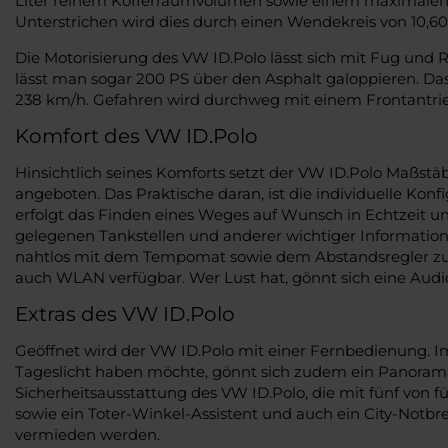
Liter reinem Kofferraumvolumen sowie einem maximalen Lad
Unterstrichen wird dies durch einen Wendekreis von 10,60
Die Motorisierung des VW ID.Polo lässt sich mit Fug und
lässt man sogar 200 PS über den Asphalt galoppieren. Das
238 km/h. Gefahren wird durchweg mit einem Frontantrieb
Komfort des VW ID.Polo
Hinsichtlich seines Komforts setzt der VW ID.Polo Maßst
angeboten. Das Praktische daran, ist die individuelle Ko
erfolgt das Finden eines Weges auf Wunsch in Echtzeit 
gelegenen Tankstellen und anderer wichtiger Information
nahtlos mit dem Tempomat sowie dem Abstandsregler zusa
auch WLAN verfügbar. Wer Lust hat, gönnt sich eine Au
Extras des VW ID.Polo
Geöffnet wird der VW ID.Polo mit einer Fernbedienung. I
Tageslicht haben möchte, gönnt sich zudem ein Panorama-
Sicherheitsausstattung des VW ID.Polo, die mit fünf von 
sowie ein Toter-Winkel-Assistent und auch ein City-Notbre
vermieden werden.