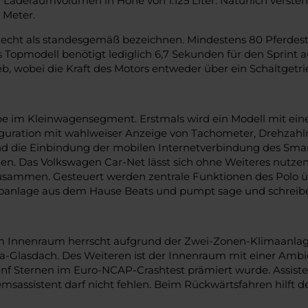
eraumvolumen in Höhe von 1.125 Liter. Natürlich versteht s
 Meter.
 Recht als standesgemäß bezeichnen. Mindestens 80 Pferdest
 Topmodell benötigt lediglich 6,7 Sekunden für den Sprint 
, wobei die Kraft des Motors entweder über ein Schaltgetri
äbe im Kleinwagensegment. Erstmals wird ein Modell mit ein
nfiguration mit wahlweiser Anzeige von Tachometer, Drehzahl
und die Einbindung der mobilen Internetverbindung des Sma
en. Das Volkswagen Car-Net lässt sich ohne Weiteres nutzen
mmen. Gesteuert werden zentrale Funktionen des Polo über
dioanlage aus dem Hause Beats und pumpt sage und schreib
m Innenraum herrscht aufgrund der Zwei-Zonen-Klimaanlage s
Glasdach. Des Weiteren ist der Innenraum mit einer Ambien
fünf Sternen im Euro-NCAP-Crashtest prämiert wurde. Assist
msassistent darf nicht fehlen. Beim Rückwärtsfahren hilft de