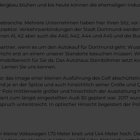
ergbau blühen und bis heute können die ehemaligen Indust
ebranche. Mehrere Unternehmen haben hier Ihren Sitz, vor a
nzsektor. Verkehrsverbindungen der Stadt Dortmund werden 
en A1, A2 aber auch die A40, A42, A44 und A45 und die Bun
partner, wenn es um den Autokauf für Dortmund geht. Wusst
ar nicht erst an einem unserer Standorte besuchen müssen. 
mobilbereich für Sie da. Das Autohaus Steinböhmer setzt ko
. Lernen Sie uns kennen.
 das Image einer kleinen Ausführung des Golf abschütteln. 
 und je an der Spitze und auch hinsichtlich seiner Größe und 
er Polo mittlerweile größer und hinsichtlich der Ausstattung
ndant zum längst eingestellten Audi 50 geplant war. 2017 wu
pruch unterstreicht. In optischer Hinsicht begeistert der P
er kleine Volkswagen 1,75 Meter breit und 1,44 Meter hoch. D