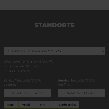
STANDORTE
Steinböhmer GmbH & Co. KG
Jöllenbecker Str. 325
33613 Bielefeld
Verkauf
: heute bis 13:00 Uhr
Service
: heute bis 13:00 Uhr
geöffnet
geöffnet
+49 521-98654777
+49 521-9865432
Team
Anfahrt
Kontakt
Mehr Infos