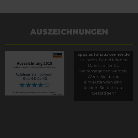
AUSZEICHNUNGEN
Es wird versucht, Inhalte
von
apps.autohauskenner.de
zu laden. Dabei können
Daten an Dritte
weitergegeben werden.
Wenn Sie damit
einverstanden sind,
klicken Sie bitte auf
"Bestätigen".
Bestätigen