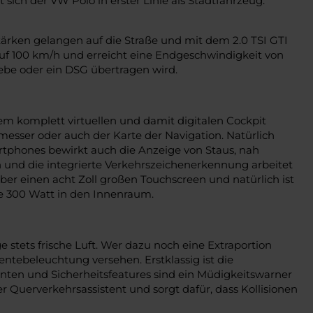
ich der VW Polo in erster Linie als Stadtfahrzeug.
ärken gelangen auf die Straße und mit dem 2.0 TSI GTI
auf 100 km/h und erreicht eine Endgeschwindigkeit von
ebe oder ein DSG übertragen wird.
em komplett virtuellen und damit digitalen Cockpit
messer oder auch der Karte der Navigation. Natürlich
rtphones bewirkt auch die Anzeige von Staus, nah
 und die integrierte Verkehrszeichenerkennung arbeitet
 einen acht Zoll großen Touchscreen und natürlich ist
e 300 Watt in den Innenraum.
tets frische Luft. Wer dazu noch eine Extraportion
tebeleuchtung versehen. Erstklassig ist die
enten und Sicherheitsfeatures sind ein Müdigkeitswarner
r Querverkehrsassistent und sorgt dafür, dass Kollisionen