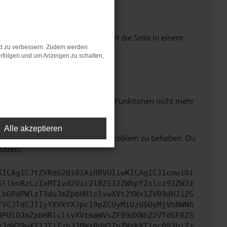
Seiten verhindern. Funktioniert die Seite in einem
nd zu verbessern. Zudem werden
rfolgen und um Anzeigen zu schalten,
m neuesten Stand sind.
 auch dazu führen, dass bestimmte Funktionen nicht mehr
Alle akzeptieren
bitte. Wir werden versuchen, das Problem zu beheben. Du
ützen:
KICAgICJtZXRob2QiOiAiR0VUIiwKICAgICJ1cmwiOi
GllbnRzLzIxMTIvd2Vic2l0ZS12ZWhpY2xlcz93ZWJz
lbGRdPWlzT3duJmZpbHRlclswXVt2YWx1ZV09dHJ1ZS
TVCJTdCJTIyYXVkYXJpc19pZCUyMiUzQSUyMjVhNWNh
dPUlOJmZpbHRlclsyXVtmaWVsZF09dXNhZ2VTdGF0ZS
zJdW29wXT1JTiZzb3J0WzBdW2ZpZWxkXT1pc093biZz