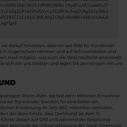
vcnRbMV1bb3JkZXJdPURFU0Mmc29ydFsyXVtmaWVsZF
CIsCiAgICAiaGVhZGVycyI6IHt9LAogICAgImJvZHki
wZSI6ICIiCiAgICB9LAogICAgInRpbWVvdXQiOiAwLA
iAgfQp9
r darauf hinweisen, dass wir seit 1930 für Kundinnen
ens in Augenschein nehmen und auf Schwachstellen und
 Kauf möglich, was auch die Verschleißteile einschließt.
Sie sich von uns beraten und legen Sie gemeinsam mit uns
MUND
olregion Rhein-Ruhr, die fast zehn Millionen Einwohner
nd ein florierender Standort für eine Reihe von
dlichen Erwähnung im Jahr 882. Historiker vermuten,
ndert der dazu führte, dass Dortmund ab dem 13.
n führte, datiert auf 1293 und während der Besetzung
dert bescherte die Industrialisierung der Stadt Dortmund