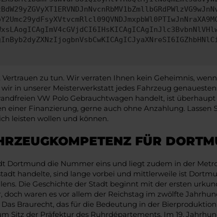
zBdW29yZGVyXT1ERVNDJnNvcnRbMV1bZmllbGRdPWlzVG9wJnN
pY2Umc29ydFsyXVtvcmRlcl09QVNDJmxpbWl0PTIwJnNraXA9M
WxsLAogICAgImV4cGVjdCI6IHsKICAgICAgInJlc3BvbnNlVHl
gInByb2dyZXNzIjogbnVsbCwKICAgICJyaXNreSI6IGZhbHNlC
rtrauen zu tun. Wir verraten Ihnen kein Geheimnis, wenn wi
 wir in unserer Meisterwerkstatt jedes Fahrzeug genauest
ndfreien VW Polo Gebrauchtwagen handelt, ist überhaupt ein
en einer Finanzierung, gerne auch ohne Anzahlung. Lassen 
sich leisten wollen und können.
AHRZEUGKOMPETENZ FÜR DORT
dt Dortmund die Nummer eins und liegt zudem in der Metrop
tadt handelte, sind lange vorbei und mittlerweile ist Dortmu
ns. Die Geschichte der Stadt beginnt mit der ersten urkun
ar, doch waren es vor allem der Reichstag im zwölfte Jahrhu
. Das Braurecht, das für die Bedeutung in der Bierproduktio
um Sitz der Präfektur des Ruhrdépartements. Im 19. Jahrhun