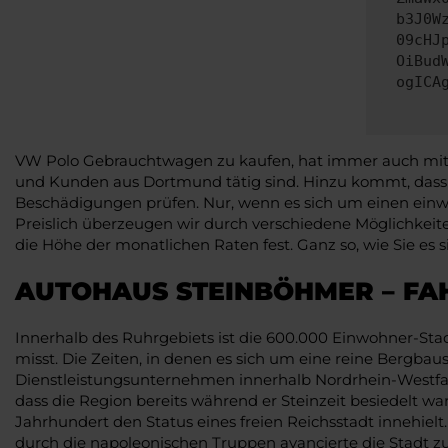
b3J0W
09cHJ
OiBud
ogICA
VW Polo Gebrauchtwagen zu kaufen, hat immer auch mit Ve
und Kunden aus Dortmund tätig sind. Hinzu kommt, dass
Beschädigungen prüfen. Nur, wenn es sich um einen einwa
Preislich überzeugen wir durch verschiedene Möglichkeit
die Höhe der monatlichen Raten fest. Ganz so, wie Sie es 
AUTOHAUS STEINBÖHMER – F
Innerhalb des Ruhrgebiets ist die 600.000 Einwohner-Sta
misst. Die Zeiten, in denen es sich um eine reine Bergbaus
Dienstleistungsunternehmen innerhalb Nordrhein-Westfale
dass die Region bereits während er Steinzeit besiedelt w
Jahrhundert den Status eines freien Reichsstadt innehielt
durch die napoleonischen Truppen avancierte die Stadt z