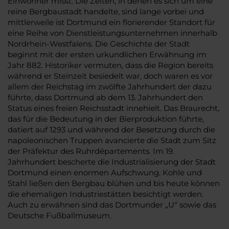
Einwohner misst. Die Zeiten, in denen es sich um eine
reine Bergbaustadt handelte, sind lange vorbei und
mittlerweile ist Dortmund ein florierender Standort für
eine Reihe von Dienstleistungsunternehmen innerhalb
Nordrhein-Westfalens. Die Geschichte der Stadt
beginnt mit der ersten urkundlichen Erwähnung im
Jahr 882. Historiker vermuten, dass die Region bereits
während er Steinzeit besiedelt war, doch waren es vor
allem der Reichstag im zwölfte Jahrhundert der dazu
führte, dass Dortmund ab dem 13. Jahrhundert den
Status eines freien Reichsstadt innehielt. Das Braurecht,
das für die Bedeutung in der Bierproduktion führte,
datiert auf 1293 und während der Besetzung durch die
napoleonischen Truppen avancierte die Stadt zum Sitz
der Präfektur des Ruhrdépartements. Im 19.
Jahrhundert bescherte die Industrialisierung der Stadt
Dortmund einen enormen Aufschwung. Kohle und
Stahl ließen den Bergbau blühen und bis heute können
die ehemaligen Industriestätten besichtigt werden.
Auch zu erwähnen sind das Dortmunder „U“ sowie das
Deutsche Fußballmuseum.