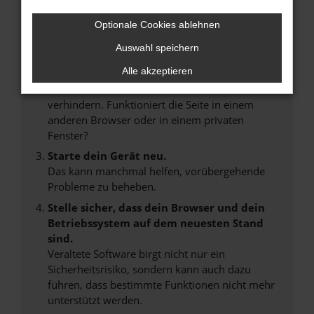
Internetverbindung.
Laden andere Webseiten, zum Beispiel deine
Optionale Cookies ablehnen
Suchmaschine?
Auswahl speichern
Prüfe deine Browsererweiterungen.
Alle akzeptieren
Manche Erweiterungen, wie Werbeblocker,
können das Laden bestimmter Seiten
verhindern. Funktioniert die Seite in einem
anderen Browser oder in einem privaten
Fenster?
Starte dein Gerät neu.
Das kann manchmal helfen, vorübergehende
Probleme zu beheben.
Stelle sicher, dass dein Browser und dein
Betriebssystem auf dem neuesten Stand
sind.
Veraltete Software birgt nicht nur ein
Sicherheitsrisiko, sondern kann auch dazu
führen, dass bestimmte Funktionen nicht mehr
unterstützt werden.