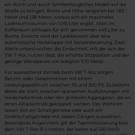
ein durch und durch familientaugliches Modell auf die
Straße zu bringen. Breite und Höhe rangieren bei 1,82
Meter und 1,58 Meter, woraus sich ein maximales
Laderaumvolumen von 1.015 Liter ergibt. Allen im
Kofferraum schlagen für sich genommen 445 Liter zu
Buche. Erreicht wird der Ladebereich über eine
automatische Heckklappe mit Sensorsteuerung. Zwei
Werte unterstreichen die Einfachheit, mit der sich der
VW T-Roc nutzen lässt: die erhöhte Sitzposition und der
geringe Wendekreis von lediglich 11,10 Meter.
Für ausreichend Vortrieb beim VW T-Roc sorgen
Benzin- oder Dieselmotoren mit einem
Leistungsspektrum zwischen 115 und 300 PS. Es besteht
dabei die Wahl zwischen sparsamen Ausführungen mit
Vorderradantrieb oder den größeren Aggregaten, die an
einen Allradantrieb gekoppelt werden. Des Weiteren
lassen sich ein Schaltgetriebe oder auch ein
Direktschaltgetriebe mit sieben Gängen auswählen.
Besonderes Augenmerk gilt der Topmotorisierung bzw.
dem VW T-Roc R 4 Motion, der locker auf 250 km/h