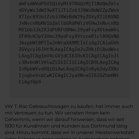
dmFsdWVdPSU1QiUyMlVTRUQlMjIlNUQmZmls
dGVyWzJdW29wXT1JTiZzb3J0WzBdW2ZpZWxk
XT1pc093biZzb3J0WzBdW29yZGVyXT1ERVND
JnNvcnRbMV1bZmllbGRdPWlzVG9wJnNvcnRb
MV1bb3JkZXJdPURFU0Mmc29ydFsyXVtmaWVs
ZF09cHJpY2Umc29ydFsyXVtvcmRlcl09QVND
JmxpbWl0PTIwJnNraXA9MCIsCiAgICAiaGVh
ZGVycyI6IHt9LAogICAgImJvZHkiOiBudWxs
LAogICAgImV4cGVjdCI6IHsKICAgICAgInJl
c3BvbnNlVHlwZSI6ICIiCiAgICB9LAogICAg
InRpbWVvdXQiOiAwLAogICAgInByb2dyZXNz
IjogbnVsbCwKICAgICJyaXNreSI6IGZhbHNl
CiAgfQp9
VW T-Roc Gebrauchtwagen zu kaufen, hat immer auch
mit Vertrauen zu tun. Wir verraten Ihnen kein
Geheimnis, wenn wir darauf hinweisen, dass wir seit
1930 für Kundinnen und Kunden aus Dortmund tätig
sind. Hinzu kommt, dass wir in unserer Meisterwerkstatt
jedes Fahrzeug genauestens in Augenschein nehmen