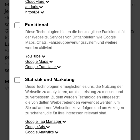
CloudFlare
Modell das Wasser reichen können. Die Qualität steht in
audaris
jeder Modellgeneration außer Frage. Hinzu kommen
hrtool24
die vielfältigen Möglichkeiten einer Individualisierung
sowie die zahlreichen Assistenzsysteme. Ein VW T-Roc
Funktional
Gebrauchtwagen für Dortmund ist ein Fahrzeug, wie es
Diese Technologien bieten die bestmögliche Funktionalität
kompletter nicht sein könnte und überzeugt durch
der Webseite. Services von Drittanbietern wie Google
Maps, Chats, Fahrzeugbewertungssystem und weitere
Langlebigkeit und einen sehr soliden Werterhalt. Bei
werden aktiviert.
Steinböhmer kommt hinzu, dass Sie sich über einen
preislichen Nachlass freuen dürfen und beim Kauf auf
YouTube
Google Maps
ein Unternehmen mit mehr als 80 Jahren Erfahrung
Google Translator
setzen.
Statistik und Marketing
Marken
Diese Technologien ermöglichen es uns, die Nutzung der
VW
Webseite zu analysieren, um die Leistung zu messen und
zu verbessern. Zudem werden Technologien eingesetzt,
die von dritten Werbetreibenden verwendet werden, um
FEHLER: NETWORK ERROR
Sie auf anderen Webseiten zu verfolgen und um Anzeigen
zu schalten, die für Ihre Interessen relevant sind.
Beim Laden ist ein Fehler aufgetreten.
Google Tag Manager
Hier sind ein paar Tipps, die dir helfen können:
Google Ads
Google Analytics
Überprüfe deine Firewall und deine