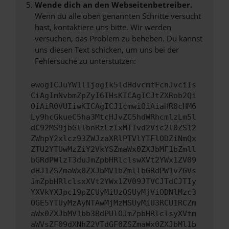
Wende dich an den Webseitenbetreiber.
Wenn du alle oben genannten Schritte versucht
hast, kontaktiere uns bitte. Wir werden
versuchen, das Problem zu beheben. Du kannst
uns diesen Text schicken, um uns bei der
Fehlersuche zu unterstützen:
ewogICJuYW1lIjogIk5ldHdvcmtFcnJvciIs
CiAgImNvbmZpZyI6IHsKICAgICJtZXRob2Qi
OiAiR0VUIiwKICAgICJ1cmwiOiAiaHR0cHM6
Ly9hcGkueC5ha3MtcHJvZC5hdWRhcmlzLm5l
dC92MS9jbGllbnRzLzIxMTIvd2Vic2l0ZS12
ZWhpY2xlcz93ZWJzaXRlPTVlYTFlODZiNmQx
ZTU2YTUwMzZiY2VkYSZmaWx0ZXJbMF1bZmll
bGRdPWlzT3duJmZpbHRlclswXVt2YWx1ZV09
dHJ1ZSZmaWx0ZXJbMV1bZmllbGRdPW1vZGVs
JmZpbHRlclsxXVt2YWx1ZV09JTVCJTdCJTIy
YXVkYXJpc19pZCUyMiUzQSUyMjViODNlMzc3
OGE5YTUyMzAyNTAwMjMzMSUyMiU3RCU1RCZm
aWx0ZXJbMV1bb3BdPUlOJmZpbHRlclsyXVtm
aWVsZF09dXNhZ2VTdGF0ZSZmaWx0ZXJbMl1b