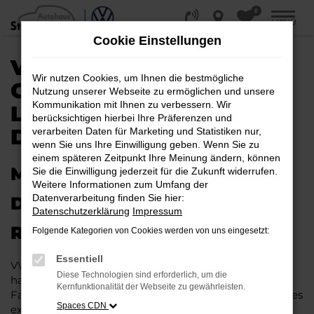
0
Zum
MENÜ
Hauptinhalt
Cookie Einstellungen
springen
VW T-ROC
Wir nutzen Cookies, um Ihnen die bestmögliche
GEBRAUCHTWAGEN |
Nutzung unserer Webseite zu ermöglichen und unsere
Kommunikation mit Ihnen zu verbessern. Wir
LIEFERSERVICE NACH
berücksichtigen hierbei Ihre Präferenzen und
DORTMUND
verarbeiten Daten für Marketing und Statistiken nur,
wenn Sie uns Ihre Einwilligung geben. Wenn Sie zu
einem späteren Zeitpunkt Ihre Meinung ändern, können
MIT RABATT DURCH
Sie die Einwilligung jederzeit für die Zukunft widerrufen.
Weitere Informationen zum Umfang der
Datenverarbeitung finden Sie hier:
DORTMUND MIT DEM VW T-
Datenschutzerklärung
Impressum
ROC GEBRAUCHTWAGEN
Folgende Kategorien von Cookies werden von uns eingesetzt:
Essentiell
VW T-Roc Gebrauchtwagen liegen im Trend und das
Diese Technologien sind erforderlich, um die
hat einen vergleichsweise einfachen Grund. Ob für
Kernfunktionalität der Webseite zu gewährleisten.
Fahrten in und um Dortmund oder längere Strecken: es
Spaces CDN
existieren schlichtweg kaum Fahrzeuge, die diesem