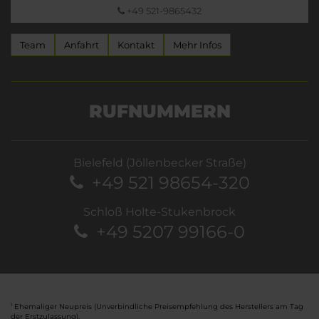
+49 521-9865432
Team
Anfahrt
Kontakt
Mehr Infos
RUFNUMMERN
Bielefeld (Jöllenbecker Straße)
+49 521 98654-320
Schloß Holte-Stukenbrock
+49 5207 99166-0
Ehemaliger Neupreis (Unverbindliche Preisempfehlung des Herstellers am Tag
1
der Erstzulassung).