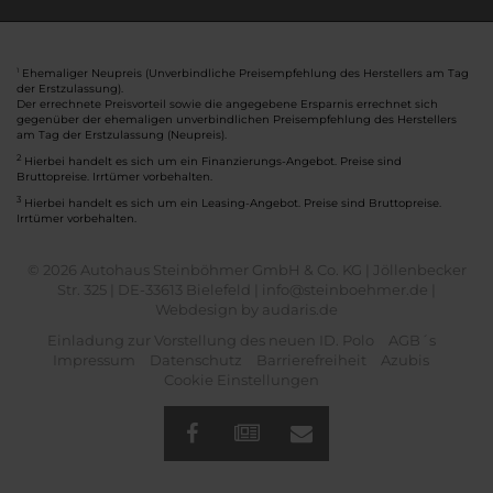
Ehemaliger Neupreis (Unverbindliche Preisempfehlung des Herstellers am Tag
1
der Erstzulassung).
Der errechnete Preisvorteil sowie die angegebene Ersparnis errechnet sich
gegenüber der ehemaligen unverbindlichen Preisempfehlung des Herstellers
am Tag der Erstzulassung (Neupreis).
2
Hierbei handelt es sich um ein Finanzierungs-Angebot. Preise sind
Bruttopreise. Irrtümer vorbehalten.
3
Hierbei handelt es sich um ein Leasing-Angebot. Preise sind Bruttopreise.
Irrtümer vorbehalten.
© 2026 Autohaus Steinböhmer GmbH & Co. KG | Jöllenbecker
Str. 325 | DE-33613 Bielefeld | info@steinboehmer.de |
Webdesign by audaris.de
Einladung zur Vorstellung des neuen ID. Polo
AGB´s
Impressum
Datenschutz
Barrierefreiheit
Azubis
Cookie Einstellungen