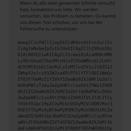
Wenn du alle oben genannten Schritte versucht
hast, kontaktiere uns bitte. Wir werden
versuchen, das Problem zu beheben. Du kannst
uns diesen Text schicken, um uns bei der
Fehlersuche zu unterstützen:
ewogICJuYW1lIjogIk5ldHdvcmtFcnJvciIs
CiAgImNvbmZpZyI6IHsKICAgICJtZXRob2Qi
OiAiR0VUIiwKICAgICJ1cmwiOiAiaHR0cHM6
Ly9hcGkueC5ha3MtcHJvZC5hdWRhcmlzLm5l
dC92MS9jbGllbnRzLzIxMTIvd2Vic2l0ZS12
ZWhpY2xlcz93ZWJzaXRlPTVlYTFlODZiNmQx
ZTU2YTUwMzZiY2VkYSZmaWx0ZXJbMF1bZmll
bGRdPWlzT3duJmZpbHRlclswXVt2YWx1ZV09
dHJ1ZSZmaWx0ZXJbMV1bZmllbGRdPW1vZGVs
JmZpbHRlclsxXVt2YWx1ZV09JTVCJTdCJTIy
YXVkYXJpc19pZCUyMiUzQSUyMjViODNlMzc3
OGE5YTUyMzAyNTAwMjM3MCUyMiU3RCU1RCZm
aWx0ZXJbMV1bb3BdPUlOJmZpbHRlclsyXVtm
aWVsZF09dXNhZ2VTdGF0ZSZmaWx0ZXJbMl1b
dmFsdWVdPSU1QiUyMlVTRURfT05FWUVBUiUy