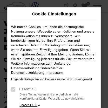
0
Zum
MENÜ
Hauptinhalt
Cookie Einstellungen
springen
VW TIGUAN
Wir nutzen Cookies, um Ihnen die bestmögliche
JAHRESWAGEN |
Nutzung unserer Webseite zu ermöglichen und unsere
Kommunikation mit Ihnen zu verbessern. Wir
LIEFERSERVICE NACH
berücksichtigen hierbei Ihre Präferenzen und
DORTMUND
verarbeiten Daten für Marketing und Statistiken nur,
wenn Sie uns Ihre Einwilligung geben. Wenn Sie zu
einem späteren Zeitpunkt Ihre Meinung ändern, können
GAS GEBEN IN DORTMUND –
Sie die Einwilligung jederzeit für die Zukunft widerrufen.
Weitere Informationen zum Umfang der
Datenverarbeitung finden Sie hier:
VIELLEICHT BALD IM VW
Datenschutzerklärung
Impressum
TIGUAN JAHRESWAGEN
Folgende Kategorien von Cookies werden von uns eingesetzt:
Essentiell
Wer Argumente für einen VW Tiguan Jahreswagen
Diese Technologien sind erforderlich, um die
sammelt, wird schnell fündig. Das Fahrzeug ist wie
Kernfunktionalität der Webseite zu gewährleisten.
geschaffen für Fahrten in Dortmund und Umgebung
Spaces CDN
und überzeugt durch seine erstklassige Verarbeitung