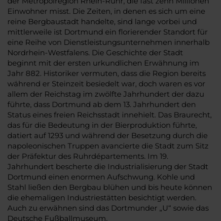
der Metropolregion Rhein-Ruhr, die fast zehn Millionen
Einwohner misst. Die Zeiten, in denen es sich um eine
reine Bergbaustadt handelte, sind lange vorbei und
mittlerweile ist Dortmund ein florierender Standort für
eine Reihe von Dienstleistungsunternehmen innerhalb
Nordrhein-Westfalens. Die Geschichte der Stadt
beginnt mit der ersten urkundlichen Erwähnung im
Jahr 882. Historiker vermuten, dass die Region bereits
während er Steinzeit besiedelt war, doch waren es vor
allem der Reichstag im zwölfte Jahrhundert der dazu
führte, dass Dortmund ab dem 13. Jahrhundert den
Status eines freien Reichsstadt innehielt. Das Braurecht,
das für die Bedeutung in der Bierproduktion führte,
datiert auf 1293 und während der Besetzung durch die
napoleonischen Truppen avancierte die Stadt zum Sitz
der Präfektur des Ruhrdépartements. Im 19.
Jahrhundert bescherte die Industrialisierung der Stadt
Dortmund einen enormen Aufschwung. Kohle und
Stahl ließen den Bergbau blühen und bis heute können
die ehemaligen Industriestätten besichtigt werden.
Auch zu erwähnen sind das Dortmunder „U“ sowie das
Deutsche Fußballmuseum.