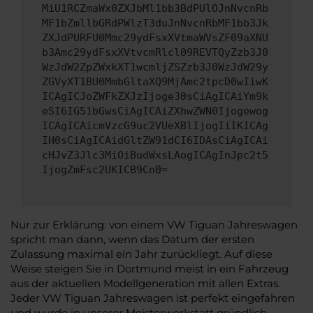
MiU1RCZmaWx0ZXJbMl1bb3BdPUlOJnNvcnRb
MF1bZmllbGRdPWlzT3duJnNvcnRbMF1bb3Jk
ZXJdPURFU0Mmc29ydFsxXVtmaWVsZF09aXNU
b3Amc29ydFsxXVtvcmRlcl09REVTQyZzb3J0
WzJdW2ZpZWxkXT1wcmljZSZzb3J0WzJdW29y
ZGVyXT1BU0MmbGltaXQ9MjAmc2tpcD0wIiwK
ICAgICJoZWFkZXJzIjoge30sCiAgICAiYm9k
eSI6IG51bGwsCiAgICAiZXhwZWN0Ijogewog
ICAgICAicmVzcG9uc2VUeXBlIjogIiIKICAg
IH0sCiAgICAidGltZW91dCI6IDAsCiAgICAi
cHJvZ3Jlc3MiOiBudWxsLAogICAgInJpc2t5
IjogZmFsc2UKICB9Cn0=
Nur zur Erklärung: von einem VW Tiguan Jahreswagen
spricht man dann, wenn das Datum der ersten
Zulassung maximal ein Jahr zurückliegt. Auf diese
Weise steigen Sie in Dortmund meist in ein Fahrzeug
aus der aktuellen Modellgeneration mit allen Extras.
Jeder VW Tiguan Jahreswagen ist perfekt eingefahren
und wurde in unserer Meisterwerkstatt gründlich