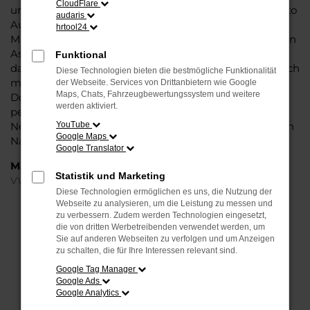
CloudFlare
und die Liebe zum Detail. Hinzu kommt, dass in puncto
audaris
Ausstattung in dieser Fahrzeugklasse regelrecht
hrtool24
Maßstäbe gesetzt werden, was sich vor allem in Sachen
Assistenzsysteme und Sicherheit widerspiegelt. Und
Funktional
dann ist da noch das Design, dass Kenner sprichwörtlich
Diese Technologien bieten die bestmögliche Funktionalität
mit der Zunge schnalzen lässt. In kurzen Worten: für
der Webseite. Services von Drittanbietern wie Google
Maps, Chats, Fahrzeugbewertungssystem und weitere
Dortmund ist eijn VW Tiguan Jahreswagen eine
werden aktiviert.
perfekte Wahl, alldieweil Sie gegenüber einem
Neuwagen erheblich an Geld sparen und einen soliden
YouTube
Google Maps
Nachlass bzw. Rabatt erhalten.
Google Translator
Marken
Statistik und Marketing
VW
Diese Technologien ermöglichen es uns, die Nutzung der
Webseite zu analysieren, um die Leistung zu messen und
FEHLER: NETWORK ERROR
zu verbessern. Zudem werden Technologien eingesetzt,
die von dritten Werbetreibenden verwendet werden, um
Sie auf anderen Webseiten zu verfolgen und um Anzeigen
Beim Laden ist ein Fehler aufgetreten.
zu schalten, die für Ihre Interessen relevant sind.
Hier sind ein paar Tipps, die dir helfen können:
Google Tag Manager
Google Ads
Überprüfe deine Firewall und deine
Google Analytics
Internetverbindung.