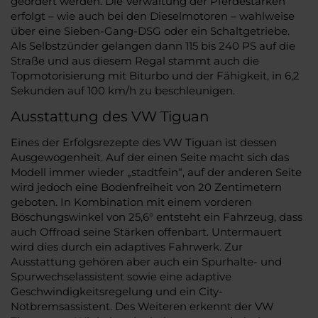
geordert werden. Die Verwaltung der Pferdestärken
erfolgt – wie auch bei den Dieselmotoren – wahlweise
über eine Sieben-Gang-DSG oder ein Schaltgetriebe.
Als Selbstzünder gelangen dann 115 bis 240 PS auf die
Straße und aus diesem Regal stammt auch die
Topmotorisierung mit Biturbo und der Fähigkeit, in 6,2
Sekunden auf 100 km/h zu beschleunigen.
Ausstattung des VW Tiguan
Eines der Erfolgsrezepte des VW Tiguan ist dessen
Ausgewogenheit. Auf der einen Seite macht sich das
Modell immer wieder „stadtfein“, auf der anderen Seite
wird jedoch eine Bodenfreiheit von 20 Zentimetern
geboten. In Kombination mit einem vorderen
Böschungswinkel von 25,6° entsteht ein Fahrzeug, dass
auch Offroad seine Stärken offenbart. Untermauert
wird dies durch ein adaptives Fahrwerk. Zur
Ausstattung gehören aber auch ein Spurhalte- und
Spurwechselassistent sowie eine adaptive
Geschwindigkeitsregelung und ein City-
Notbremsassistent. Des Weiteren erkennt der VW