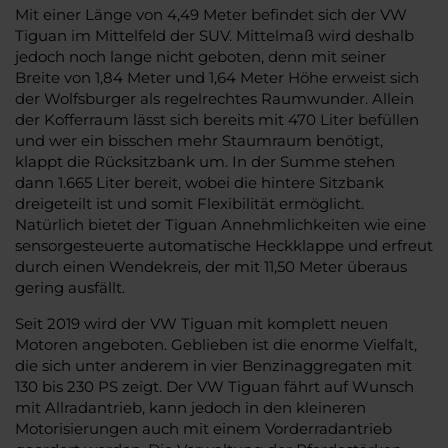
Mit einer Länge von 4,49 Meter befindet sich der VW
Tiguan im Mittelfeld der SUV. Mittelmaß wird deshalb
jedoch noch lange nicht geboten, denn mit seiner
Breite von 1,84 Meter und 1,64 Meter Höhe erweist sich
der Wolfsburger als regelrechtes Raumwunder. Allein
der Kofferraum lässt sich bereits mit 470 Liter befüllen
und wer ein bisschen mehr Staumraum benötigt,
klappt die Rücksitzbank um. In der Summe stehen
dann 1.665 Liter bereit, wobei die hintere Sitzbank
dreigeteilt ist und somit Flexibilität ermöglicht.
Natürlich bietet der Tiguan Annehmlichkeiten wie eine
sensorgesteuerte automatische Heckklappe und erfreut
durch einen Wendekreis, der mit 11,50 Meter überaus
gering ausfällt.
Seit 2019 wird der VW Tiguan mit komplett neuen
Motoren angeboten. Geblieben ist die enorme Vielfalt,
die sich unter anderem in vier Benzinaggregaten mit
130 bis 230 PS zeigt. Der VW Tiguan fährt auf Wunsch
mit Allradantrieb, kann jedoch in den kleineren
Motorisierungen auch mit einem Vorderradantrieb