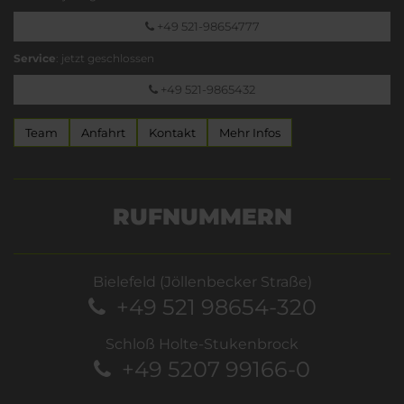
+49 521-98654777
Service
: jetzt geschlossen
+49 521-9865432
Team
Anfahrt
Kontakt
Mehr Infos
RUFNUMMERN
Bielefeld (Jöllenbecker Straße)
+49 521 98654-320
Schloß Holte-Stukenbrock
+49 5207 99166-0