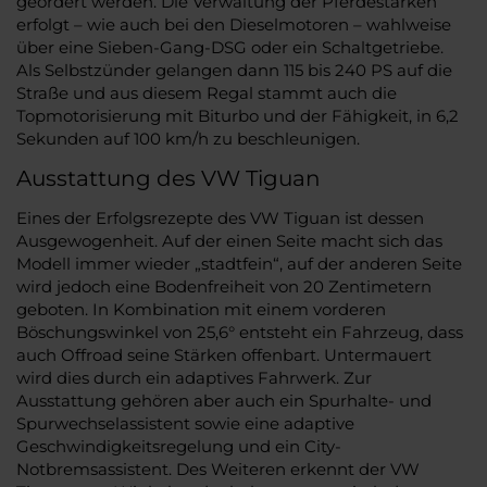
geordert werden. Die Verwaltung der Pferdestärken
erfolgt – wie auch bei den Dieselmotoren – wahlweise
über eine Sieben-Gang-DSG oder ein Schaltgetriebe.
Als Selbstzünder gelangen dann 115 bis 240 PS auf die
Straße und aus diesem Regal stammt auch die
Topmotorisierung mit Biturbo und der Fähigkeit, in 6,2
Sekunden auf 100 km/h zu beschleunigen.
Ausstattung des VW Tiguan
Eines der Erfolgsrezepte des VW Tiguan ist dessen
Ausgewogenheit. Auf der einen Seite macht sich das
Modell immer wieder „stadtfein“, auf der anderen Seite
wird jedoch eine Bodenfreiheit von 20 Zentimetern
geboten. In Kombination mit einem vorderen
Böschungswinkel von 25,6° entsteht ein Fahrzeug, dass
auch Offroad seine Stärken offenbart. Untermauert
wird dies durch ein adaptives Fahrwerk. Zur
Ausstattung gehören aber auch ein Spurhalte- und
Spurwechselassistent sowie eine adaptive
Geschwindigkeitsregelung und ein City-
Notbremsassistent. Des Weiteren erkennt der VW