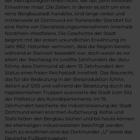
der Metropolregion Rhein-Ruhr, die fast zehn Millionen
Einwohner misst. Die Zeiten, in denen es sich um eine
reine Bergbaustadt handelte, sind lange vorbei und
mittlerweile ist Dortmund ein florierender Standort für
eine Reihe von Dienstleistungsunternehmen innerhalb
Nordrhein-Westfalens. Die Geschichte der Stadt
beginnt mit der ersten urkundlichen Erwähnung im
Jahr 882. Historiker vermuten, dass die Region bereits
während er Steinzeit besiedelt war, doch waren es vor
allem der Reichstag im zwölfte Jahrhundert der dazu
führte, dass Dortmund ab dem 13. Jahrhundert den
Status eines freien Reichsstadt innehielt. Das Braurecht,
das für die Bedeutung in der Bierproduktion führte,
datiert auf 1293 und während der Besetzung durch die
napoleonischen Truppen avancierte die Stadt zum Sitz
der Präfektur des Ruhrdépartements. Im 19.
Jahrhundert bescherte die Industrialisierung der Stadt
Dortmund einen enormen Aufschwung. Kohle und
Stahl ließen den Bergbau blühen und bis heute können
die ehemaligen Industriestätten besichtigt werden.
Auch zu erwähnen sind das Dortmunder „U“ sowie das
Deutsche Fußballmuseum.