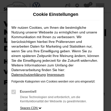
0
Zum
MENÜ
Hauptinhalt
Cookie Einstellungen
springen
VW TIGUAN EU-
Wir nutzen Cookies, um Ihnen die bestmögliche
NEUWAGEN / REIMPORT |
Nutzung unserer Webseite zu ermöglichen und unsere
Kommunikation mit Ihnen zu verbessern. Wir
LIEFERSERVICE NACH
berücksichtigen hierbei Ihre Präferenzen und
DORTMUND
verarbeiten Daten für Marketing und Statistiken nur,
wenn Sie uns Ihre Einwilligung geben. Wenn Sie zu
einem späteren Zeitpunkt Ihre Meinung ändern, können
HERAUSRAGENDE QUALITÄT:
Sie die Einwilligung jederzeit für die Zukunft widerrufen.
Weitere Informationen zum Umfang der
Datenverarbeitung finden Sie hier:
VW TIGUAN EU-NEUWAGEN
Datenschutzerklärung
Impressum
FÜR DORTMUND
Folgende Kategorien von Cookies werden von uns eingesetzt:
Essentiell
Wer in puncto Qualität keinerlei Kompromisse eingeht
Diese Technologien sind erforderlich, um die
und bei Fahrten durch Dortmund auf dem neuesten
Kernfunktionalität der Webseite zu gewährleisten.
Stand der Automobiltechnik sein möchte, landet
Spaces CDN
unweigerlich bei einem VW Tiguan EU-Neuwagen.