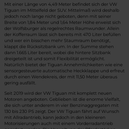
Mit einer Länge von 4,49 Meter befindet sich der VW
Tiguan im Mittelfeld der SUV. Mittelmaß wird deshalb
jedoch noch lange nicht geboten, denn mit seiner
Breite von 1,84 Meter und 1,64 Meter Höhe erweist sich
der Wolfsburger als regelrechtes Raumwunder. Allein
der Kofferraum lässt sich bereits mit 470 Liter befüllen
und wer ein bisschen mehr Staumraum benötigt,
klappt die Rücksitzbank um. In der Summe stehen
dann 1.665 Liter bereit, wobei die hintere Sitzbank
dreigeteilt ist und somit Flexibilität ermöglicht.
Natürlich bietet der Tiguan Annehmlichkeiten wie eine
sensorgesteuerte automatische Heckklappe und erfreut
durch einen Wendekreis, der mit 11,50 Meter überaus
gering ausfällt.
Seit 2019 wird der VW Tiguan mit komplett neuen
Motoren angeboten. Geblieben ist die enorme Vielfalt,
die sich unter anderem in vier Benzinaggregaten mit
130 bis 230 PS zeigt. Der VW Tiguan fährt auf Wunsch
mit Allradantrieb, kann jedoch in den kleineren
Motorisierungen auch mit einem Vorderradantrieb