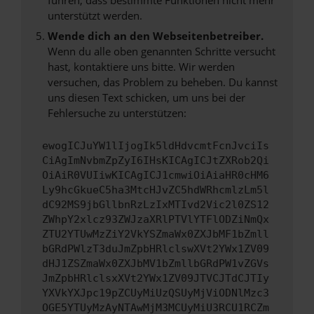
unterstützt werden.
Wende dich an den Webseitenbetreiber.
Wenn du alle oben genannten Schritte versucht
hast, kontaktiere uns bitte. Wir werden
versuchen, das Problem zu beheben. Du kannst
uns diesen Text schicken, um uns bei der
Fehlersuche zu unterstützen:
ewogICJuYW1lIjogIk5ldHdvcmtFcnJvciIs
CiAgImNvbmZpZyI6IHsKICAgICJtZXRob2Qi
OiAiR0VUIiwKICAgICJ1cmwiOiAiaHR0cHM6
Ly9hcGkueC5ha3MtcHJvZC5hdWRhcmlzLm5l
dC92MS9jbGllbnRzLzIxMTIvd2Vic2l0ZS12
ZWhpY2xlcz93ZWJzaXRlPTVlYTFlODZiNmQx
ZTU2YTUwMzZiY2VkYSZmaWx0ZXJbMF1bZmll
bGRdPWlzT3duJmZpbHRlclswXVt2YWx1ZV09
dHJ1ZSZmaWx0ZXJbMV1bZmllbGRdPW1vZGVs
JmZpbHRlclsxXVt2YWx1ZV09JTVCJTdCJTIy
YXVkYXJpc19pZCUyMiUzQSUyMjViODNlMzc3
OGE5YTUyMzAyNTAwMjM3MCUyMiU3RCU1RCZm