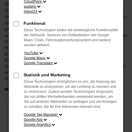
CloudFlare
Dieses Fahrzeug überzeugt vor allem in der aktuellen
audaris
Generation in den Vergleichstests und gilt in vielerlei
hrtool24
Hinsicht als Trendsetter. Wenn Sie Ihren VW Tiguan EU-
Neuwagen für Dortmund bei Steinböhmer kaufen,
Funktional
profitieren Sie gleich mehrfach. So bieten wir einen
Diese Technologien bieten die bestmögliche Funktionalität
umfangreichen Service und bringen eine Erfahrung von
der Webseite. Services von Drittanbietern wie Google
Maps, Chats, Fahrzeugbewertungssystem und weitere
mehr als 80 Jahren in die Beratung mit ein. Darüber
werden aktiviert.
hinaus sichern Sie sich bei jedem Kauf einen Rabatt
bzw. Nachlass, der teilweise im zweistelligen
YouTube
Google Maps
Prozentbereich liegt. VW Tiguan EU-Neuwagen für
Google Translator
Dortmund sind bei uns auch im Leasing zu haben und
entsprechend zu 100 Prozent Ihren individuellen
Statistik und Marketing
Vorstellungen.
Diese Technologien ermöglichen es uns, die Nutzung der
Webseite zu analysieren, um die Leistung zu messen und
Marken
zu verbessern. Zudem werden Technologien eingesetzt,
VW
die von dritten Werbetreibenden verwendet werden, um
Sie auf anderen Webseiten zu verfolgen und um Anzeigen
zu schalten, die für Ihre Interessen relevant sind.
FEHLER: NETWORK ERROR
Google Tag Manager
Google Ads
Beim Laden ist ein Fehler aufgetreten.
Google Analytics
Hier sind ein paar Tipps, die dir helfen können: