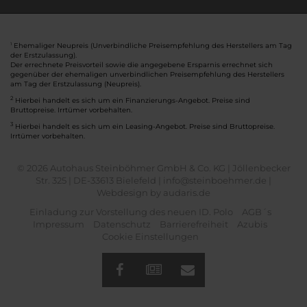
Ehemaliger Neupreis (Unverbindliche Preisempfehlung des Herstellers am Tag
1
der Erstzulassung).
Der errechnete Preisvorteil sowie die angegebene Ersparnis errechnet sich
gegenüber der ehemaligen unverbindlichen Preisempfehlung des Herstellers
am Tag der Erstzulassung (Neupreis).
2
Hierbei handelt es sich um ein Finanzierungs-Angebot. Preise sind
Bruttopreise. Irrtümer vorbehalten.
3
Hierbei handelt es sich um ein Leasing-Angebot. Preise sind Bruttopreise.
Irrtümer vorbehalten.
© 2026 Autohaus Steinböhmer GmbH & Co. KG | Jöllenbecker
Str. 325 | DE-33613 Bielefeld | info@steinboehmer.de |
Webdesign by audaris.de
Einladung zur Vorstellung des neuen ID. Polo
AGB´s
Impressum
Datenschutz
Barrierefreiheit
Azubis
Cookie Einstellungen