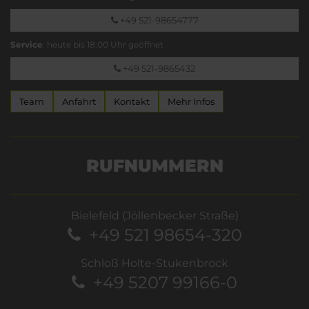
+49 521-98654777
Service
: heute bis 18:00 Uhr geöffnet
+49 521-9865432
Team
Anfahrt
Kontakt
Mehr Infos
RUFNUMMERN
Bielefeld (Jöllenbecker Straße)
+49 521 98654-320
Schloß Holte-Stukenbrock
+49 5207 99166-0