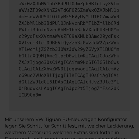
aWx0ZXJbMV1bb3BdPUlOJmZpbHRlclsyXVtm
aWVsZF09dXNhZ2VTdGF0ZSZmaWx0ZXJbMl1b
dmFsdWVdPSU1QiUyMk5FVyUyMiU1RCZmaWx0
ZXJbMl1bb3BdPUlOJnNvcnRbMF1bZmllbGRd
PWlzT3duJnNvcnRbMF1bb3JkZXJdPURFU0Mm
c29ydFsxXVtmaWVsZF09aXNUb3Amc29ydFsx
XVtvcmRlcl09REVTQyZzb3J0WzJdW2ZpZWxk
XT1wcmljZSZzb3J0WzJdW29yZGVyXT1BU0Mm
bGltaXQ9MjAmc2tpcD0wIiwKICAgICJoZWFk
ZXJzIjoge30sCiAgICAiYm9keSI6IG51bGws
CiAgICAiZXhwZWN0IjogewogICAgICAicmVz
cG9uc2VUeXBlIjogIiIKICAgIH0sCiAgICAi
dGltZW91dCI6IDAsCiAgICAicHJvZ3Jlc3Mi
OiBudWxsLAogICAgInJpc2t5IjogZmFsc2UK
ICB9Cn0=
Mit unserem VW Tiguan EU-Neuwagen Konfigurator
legen Sie Schritt für Schritt fest, mit welcher Lackierung,
welchem Motor und welchen Extras sind fortan in
Dortmund und Umgebung unterwegs sein möchten.