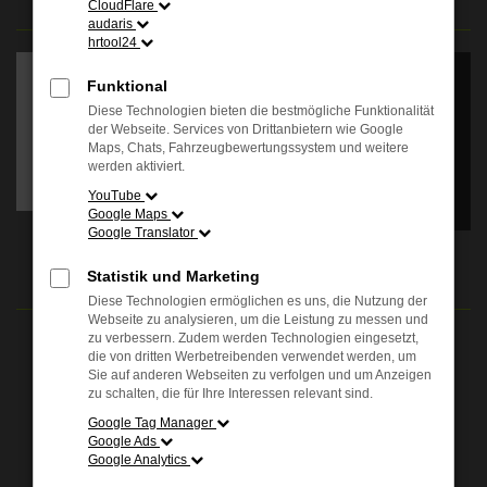
CloudFlare
audaris
Es wird versucht, Inhalte
hrtool24
von
apps.autohauskenner.de
Funktional
zu laden. Dabei können
Diese Technologien bieten die bestmögliche Funktionalität
Daten an Dritte
der Webseite. Services von Drittanbietern wie Google
weitergegeben werden.
Maps, Chats, Fahrzeugbewertungssystem und weitere
Wenn Sie damit
werden aktiviert.
einverstanden sind, klicken
Sie bitte auf "Bestätigen".
YouTube
Google Maps
Google Translator
Bestätigen
ÖFFNUNGSZEITEN
Statistik und Marketing
Diese Technologien ermöglichen es uns, die Nutzung der
Webseite zu analysieren, um die Leistung zu messen und
zu verbessern. Zudem werden Technologien eingesetzt,
Verkauf:
die von dritten Werbetreibenden verwendet werden, um
Mo. - Fr.: 08.00 - 18.00 Uhr
Sie auf anderen Webseiten zu verfolgen und um Anzeigen
Sa.: 09.00 - 13.00 Uhr
zu schalten, die für Ihre Interessen relevant sind.
Google Tag Manager
Service:
Google Ads
Mo. - Fr.: 07.00 - 18.00 Uhr
Google Analytics
Sa.: 09.00 - 13.00 Uhr