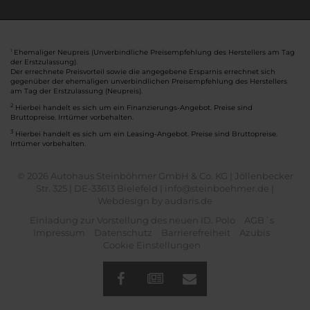
Ehemaliger Neupreis (Unverbindliche Preisempfehlung des Herstellers am Tag
1
der Erstzulassung).
Der errechnete Preisvorteil sowie die angegebene Ersparnis errechnet sich
gegenüber der ehemaligen unverbindlichen Preisempfehlung des Herstellers
am Tag der Erstzulassung (Neupreis).
2
Hierbei handelt es sich um ein Finanzierungs-Angebot. Preise sind
Bruttopreise. Irrtümer vorbehalten.
3
Hierbei handelt es sich um ein Leasing-Angebot. Preise sind Bruttopreise.
Irrtümer vorbehalten.
© 2026 Autohaus Steinböhmer GmbH & Co. KG | Jöllenbecker
Str. 325 | DE-33613 Bielefeld | info@steinboehmer.de |
Webdesign by audaris.de
Einladung zur Vorstellung des neuen ID. Polo
AGB´s
Impressum
Datenschutz
Barrierefreiheit
Azubis
Cookie Einstellungen