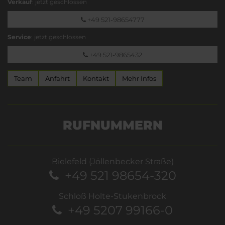
Verkauf
: jetzt geschlossen
+49 521-98654777
Service
: jetzt geschlossen
+49 521-9865432
Team
Anfahrt
Kontakt
Mehr Infos
RUFNUMMERN
Bielefeld (Jöllenbecker Straße)
+49 521 98654-320
Schloß Holte-Stukenbrock
+49 5207 99166-0