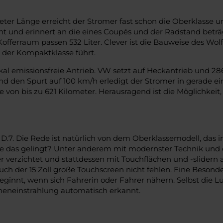
er Länge erreicht der Stromer fast schon die Oberklasse un
gant und erinnert an die eines Coupés und der Radstand betr
Kofferraum passen 532 Liter. Clever ist die Bauweise des W
 der Kompaktklasse führt.
kal emissionsfreie Antrieb. VW setzt auf Heckantrieb und 2
d den Spurt auf 100 km/h erledigt der Stromer in gerade 
 von bis zu 621 Kilometer. Herausragend ist die Möglichkeit
. Die Rede ist natürlich von dem Oberklassemodell, das i
Wie das gelingt? Unter anderem mit modernster Technik und e
verzichtet und stattdessen mit Touchflächen und -slidern arb
 der 15 Zoll große Touchscreen nicht fehlen. Eine Besonderhe
eginnt, wenn sich Fahrerin oder Fahrer nähern. Selbst die L
onneneinstrahlung automatisch erkannt.