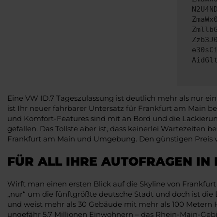
N2U4N
ZmaWx
Zmllb
Zzb3J
e30sC
AidGl
Eine VW ID.7 Tageszulassung ist deutlich mehr als nur ei
ist Ihr neuer fahrbarer Untersatz für Frankfurt am Main be
und Komfort-Features sind mit an Bord und die Lackierung
gefallen. Das Tollste aber ist, dass keinerlei Wartezeiten
Frankfurt am Main und Umgebung. Den günstigen Preis ver
FÜR ALL IHRE AUTOFRAGEN IN
Wirft man einen ersten Blick auf die Skyline von Frankfu
„nur“ um die fünftgrößte deutsche Stadt und doch ist di
und weist mehr als 30 Gebäude mit mehr als 100 Metern H
ungefähr 5,7 Millionen Einwohnern – das Rhein-Main-Gebie