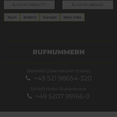
+49 521-98654777
+49 521-9865432
Team
Anfahrt
Kontakt
Mehr Infos
RUFNUMMERN
Bielefeld (Jöllenbecker Straße)
+49 521 98654-320
Schloß Holte-Stukenbrock
+49 5207 99166-0