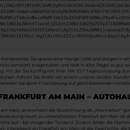
DhjZWQxODY1MTA4MjdkMCUyMiU3RCU1RCZmaWx0ZXJbMV1bb3B
0ZXJbMl1bdmFsdWVdPSU1QiUyMk9ORURBWVJFR0lTVFJBVElPT
GRdPWlzT3duJnNvcnRbMF1bb3JkZXJdPURFU0Mmc29ydFsxXVt
0WzJdW2ZpZWxkXT1wcmljZSZzb3J0WzJdW29yZGVyXT1BU0Mmb
iAgICAiYm9keSI6IG51bGwsCiAgICAiZXhwZWN0IjogewogICA
tZW91dCI6IDAsCiAgICAicHJvZ3Jlc3MiOiBudWxsLAogICAgI
n Kompromiss. Sie sparen eine Menge Geld und steigen in ei
reits komplett ausgestattet und lässt in aller Regel so gut w
, mit der Sie künftig mit Ihrer VW ID.7 Tageszulassung dur
 bestehen. Fahren Sie direkt von einem unserer beiden Stando
teilen Sie dank Finanzierung auf gleichbleibende monatlic
 FRANKFURT AM MAIN – AUTOHA
rt am Main, so erscheint die Bezeichnung als „Mainhattan“ g
e Bedeutung kaum zu unterschätzen. Frankfurt am Main ist d
öhe auf – bei steigender Tendenz. Zudem bildet die Mainme
t. Interessant an Frankfurt am Main ist die Geschichte, die