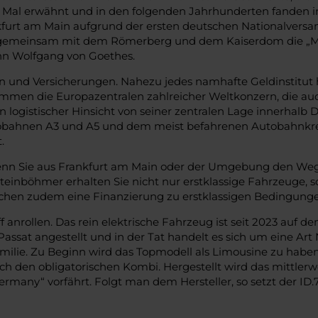
 Mal erwähnt und in den folgenden Jahrhunderten fanden i
furt am Main aufgrund der ersten deutschen Nationalversamm
 gemeinsam mit dem Römerberg und dem Kaiserdom die „Mus
n Wolfgang von Goethes.
 und Versicherungen. Nahezu jedes namhafte Geldinstitut h
mmen die Europazentralen zahlreicher Weltkonzern, die au
n logistischer Hinsicht von seiner zentralen Lage innerhalb D
bahnen A3 und A5 und dem meist befahrenen Autobahnkreu
.
wenn Sie aus Frankfurt am Main oder der Umgebung den Weg z
 Steinböhmer erhalten Sie nicht nur erstklassige Fahrzeuge,
ichen zudem eine Finanzierung zu erstklassigen Bedingung
 anrollen. Das rein elektrische Fahrzeug ist seit 2023 auf 
assat angestellt und in der Tat handelt es sich um eine Art
ilie. Zu Beginn wird das Topmodell als Limousine zu haben 
h den obligatorischen Kombi. Hergestellt wird das mittlerwe
many“ vorfährt. Folgt man dem Hersteller, so setzt der ID.