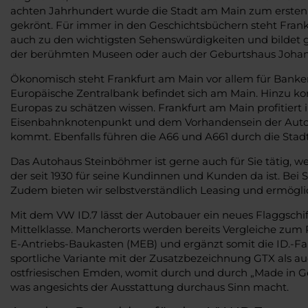
achten Jahrhundert wurde die Stadt am Main zum ersten
gekrönt. Für immer in den Geschichtsbüchern steht Frank
auch zu den wichtigsten Sehenswürdigkeiten und bildet
der berühmten Museen oder auch der Geburtshaus Johan
Ökonomisch steht Frankfurt am Main vor allem für Banken
Europäische Zentralbank befindet sich am Main. Hinzu ko
Europas zu schätzen wissen. Frankfurt am Main profitiert i
Eisenbahnknotenpunkt und dem Vorhandensein der Auto
kommt. Ebenfalls führen die A66 und A661 durch die Stadt
Das Autohaus Steinböhmer ist gerne auch für Sie tätig, 
der seit 1930 für seine Kundinnen und Kunden da ist. Bei
Zudem bieten wir selbstverständlich Leasing und ermögl
Mit dem VW ID.7 lässt der Autobauer ein neues Flaggschiff
Mittelklasse. Mancherorts werden bereits Vergleiche zum P
E-Antriebs-Baukasten (MEB) und ergänzt somit die ID.-Fam
sportliche Variante mit der Zusatzbezeichnung GTX als auc
ostfriesischen Emden, womit durch und durch „Made in Ger
was angesichts der Ausstattung durchaus Sinn macht.