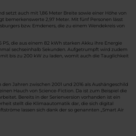
d setzt auch mit 1,86 Meter Breite sowie einer Höhe von
ägt bemerkenswerte 2,97 Meter. Mit fünf Personen lässt
olfsburgers bzw. Emdeners, die zu einem Wendekreis von
86 PS, die aus einem 82 kWh starken Akku ihre Energie
einmal sechseinhalb Sekunden. Aufgetrumpft wird zudem
, mit bis zu 200 kW zu laden, womit auch die Tauglichkeit
n den Jahren zwischen 2001 und 2016 als Aushängeschild
inen Hauch von Science-Fiction. Da ist zum Beispiel die
eitet. Bereits in der Serienversion vorhanden ist ein
it stellt die Klimaautomatik dar, die sich digital
uftströme lassen sich dank der so genannten „Smart Air