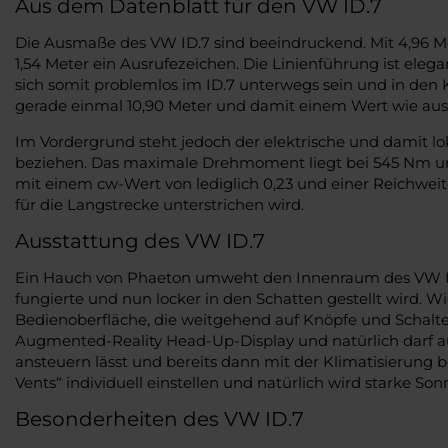
Aus dem Datenblatt für den VW ID.7
Die Ausmaße des VW ID.7 sind beeindruckend. Mit 4,96 Met
1,54 Meter ein Ausrufezeichen. Die Linienführung ist ele
sich somit problemlos im ID.7 unterwegs sein und in den 
gerade einmal 10,90 Meter und damit einem Wert wie aus
Im Vordergrund steht jedoch der elektrische und damit lo
beziehen. Das maximale Drehmoment liegt bei 545 Nm un
mit einem cw-Wert von lediglich 0,23 und einer Reichweite
für die Langstrecke unterstrichen wird.
Ausstattung des VW ID.7
Ein Hauch von Phaeton umweht den Innenraum des VW ID.7
fungierte und nun locker in den Schatten gestellt wird. 
Bedienoberfläche, die weitgehend auf Knöpfe und Schalter 
Augmented-Reality Head-Up-Display und natürlich darf auch
ansteuern lässt und bereits dann mit der Klimatisierung b
Vents“ individuell einstellen und natürlich wird starke S
Besonderheiten des VW ID.7