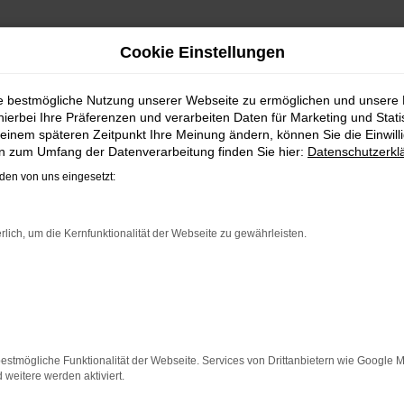
Cookie Einstellungen
 | LIEFERSERVICE NACH F
ie bestmögliche Nutzung unserer Webseite zu ermöglichen und unsere
hierbei Ihre Präferenzen und verarbeiten Daten für Marketing und Stati
BATT: IHRE VW ID.7 TAGESZULA
einem späteren Zeitpunkt Ihre Meinung ändern, können Sie die Einwillig
en zum Umfang der Datenverarbeitung finden Sie hier:
Datenschutzerkl
en von uns eingesetzt:
d Kunden aus Frankfurt am Main und anderswo erhalten be
szulassung: das klingt wie ein Trick und ist in der Tat ein 
rlich, um die Kernfunktionalität der Webseite zu gewährleisten.
ilhersteller werden stets nur enge Korridore für die Preis
g in Frankfurt am Main oder anderswo zugelassen wurde. Dabe
 Fahrt unternehmen können.
ER: NETWORK ERROR
estmögliche Funktionalität der Webseite. Services von Drittanbietern wie Google 
eitere werden aktiviert.
n ist ein Fehler aufgetreten.