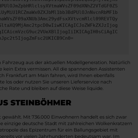
dPUlOJmZpbHRlclsyXVtmaWVsZF09dXNhZ2VTdGF0ZS
iUyMiU1RCZmaWx0ZXJbMl1bb3BdPUlOJnNvcnRbMF1b
maWVsZF09aXNUb3Amc29ydFsxXVtvcmRlcl09REVTQy
GltaXQ9MjAmc2tpcD0wIiwKICAgICJoZWFkZXJzIjog
gICAicmVzcG9uc2VUeXBlIjogIiIKICAgIH0sCiAgIC
nJpc2t5IjogZmFsc2UKICB9Cn0=
n Fahrzeug aus der aktuellen Modellgeneration. Natürlich
ie kein Extra vermissen. All die spannenden Assistenten
ch Frankfurt am Main fahren, wird Ihnen ebenfalls
rte los oder nutzen Sie unseren Lieferservice nach
he Rate und bleiben auf diese Weise liquide.
US STEINBÖHMER
ut gewählt. Mit 736.000 Einwohnern handelt es sich zwar
ie einzige deutsche Stadt mit zahlreichen Wolkenkratzern
tropole das Epizentrum für ein Ballungsgebiet mit
 bereits vor vielen Jahrhunderten bedeutsam war. Im