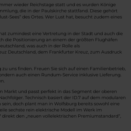
mmer wieder Reichstage statt und es wurden Könige
lung, die in der Paulskirche stattfand. Diese gehört
t-Sees“ des Ortes. Wer Lust hat, besucht zudem eines
at zumindest eine Vertretung in der Stadt und auch die
ch die Positionierung an einem der größten Flughäfen
eutschland, was auch in der Rolle als
z Deutschland, dem Frankfurter Kreuz, zum Ausdruck
u uns finden. Freuen Sie sich auf einen Familienbetrieb,
 sondern auch einen Rundum-Service inklusive Lieferung.
en.
dem Markt und passt perfekt in das Segment der oberen
 Nachfolger. Technisch basiert der ID.7 auf dem modularen
sein, doch plant man in Wolfsburg bereits sowohl eine
ile sechste rein elektrische Modell im Werk im
7 direkt den „neuen vollelektrischen Premiumstandard“,