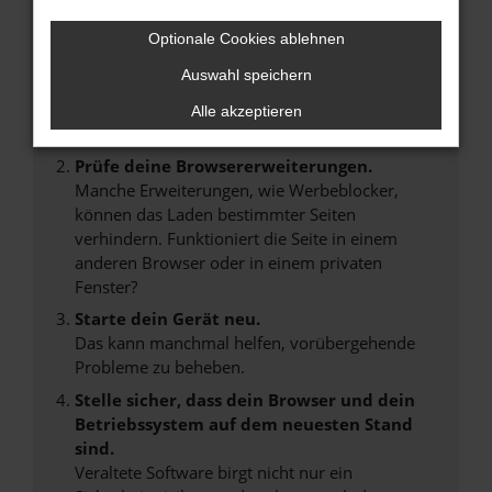
Hier sind ein paar Tipps, die dir helfen können:
Optionale Cookies ablehnen
Überprüfe deine Firewall und deine
Auswahl speichern
Internetverbindung.
Laden andere Webseiten, zum Beispiel deine
Alle akzeptieren
Suchmaschine?
Prüfe deine Browsererweiterungen.
Manche Erweiterungen, wie Werbeblocker,
können das Laden bestimmter Seiten
verhindern. Funktioniert die Seite in einem
anderen Browser oder in einem privaten
Fenster?
Starte dein Gerät neu.
Das kann manchmal helfen, vorübergehende
Probleme zu beheben.
Stelle sicher, dass dein Browser und dein
Betriebssystem auf dem neuesten Stand
sind.
Veraltete Software birgt nicht nur ein