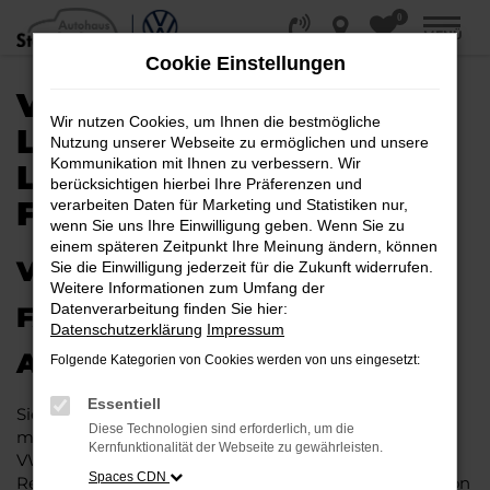
0
Zum
MENÜ
Hauptinhalt
Cookie Einstellungen
springen
VW T-ROC KAUFEN,
Wir nutzen Cookies, um Ihnen die bestmögliche
LEASEN, FINANZIEREN |
Nutzung unserer Webseite zu ermöglichen und unsere
Kommunikation mit Ihnen zu verbessern. Wir
LIEFERSERVICE NACH
berücksichtigen hierbei Ihre Präferenzen und
FRANKFURT AM MAIN
verarbeiten Daten für Marketing und Statistiken nur,
wenn Sie uns Ihre Einwilligung geben. Wenn Sie zu
einem späteren Zeitpunkt Ihre Meinung ändern, können
VW T-ROC – IHR PERFEKTES
Sie die Einwilligung jederzeit für die Zukunft widerrufen.
Weitere Informationen zum Umfang der
Datenverarbeitung finden Sie hier:
FAHRZEUG FÜR FRANKFURT
Datenschutzerklärung
Impressum
AM MAIN
Folgende Kategorien von Cookies werden von uns eingesetzt:
Essentiell
Sie möchten in Frankfurt am Main und Umgebung
Diese Technologien sind erforderlich, um die
mobil sein bzw. mobil bleiben. Unser Vorschlag ist ein
Kernfunktionalität der Webseite zu gewährleisten.
VW T-Roc, denn dieses Fahrzeug vereint eine ganze
Spaces CDN
Reihe an Vorzügen. Da ist zunächst einmal die Tradition