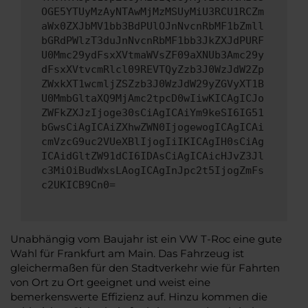
OGE5YTUyMzAyNTAwMjMzMSUyMiU3RCU1RCZm
aWx0ZXJbMV1bb3BdPUlOJnNvcnRbMF1bZmll
bGRdPWlzT3duJnNvcnRbMF1bb3JkZXJdPURF
U0Mmc29ydFsxXVtmaWVsZF09aXNUb3Amc29y
dFsxXVtvcmRlcl09REVTQyZzb3J0WzJdW2Zp
ZWxkXT1wcmljZSZzb3J0WzJdW29yZGVyXT1B
U0MmbGltaXQ9MjAmc2tpcD0wIiwKICAgICJo
ZWFkZXJzIjoge30sCiAgICAiYm9keSI6IG51
bGwsCiAgICAiZXhwZWN0IjogewogICAgICAi
cmVzcG9uc2VUeXBlIjogIiIKICAgIH0sCiAg
ICAidGltZW91dCI6IDAsCiAgICAicHJvZ3Jl
c3MiOiBudWxsLAogICAgInJpc2t5IjogZmFs
c2UKICB9Cn0=
Unabhängig vom Baujahr ist ein VW T-Roc eine gute
Wahl für Frankfurt am Main. Das Fahrzeug ist
gleichermaßen für den Stadtverkehr wie für Fahrten
von Ort zu Ort geeignet und weist eine
bemerkenswerte Effizienz auf. Hinzu kommen die