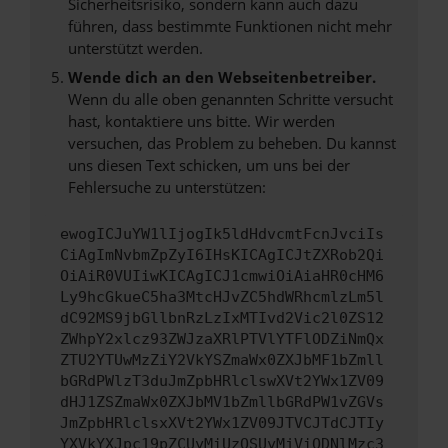
Sicherheitsrisiko, sondern kann auch dazu
führen, dass bestimmte Funktionen nicht mehr
unterstützt werden.
Wende dich an den Webseitenbetreiber.
Wenn du alle oben genannten Schritte versucht
hast, kontaktiere uns bitte. Wir werden
versuchen, das Problem zu beheben. Du kannst
uns diesen Text schicken, um uns bei der
Fehlersuche zu unterstützen:
ewogICJuYW1lIjogIk5ldHdvcmtFcnJvciIs
CiAgImNvbmZpZyI6IHsKICAgICJtZXRob2Qi
OiAiR0VUIiwKICAgICJ1cmwiOiAiaHR0cHM6
Ly9hcGkueC5ha3MtcHJvZC5hdWRhcmlzLm5l
dC92MS9jbGllbnRzLzIxMTIvd2Vic2l0ZS12
ZWhpY2xlcz93ZWJzaXRlPTVlYTFlODZiNmQx
ZTU2YTUwMzZiY2VkYSZmaWx0ZXJbMF1bZmll
bGRdPWlzT3duJmZpbHRlclswXVt2YWx1ZV09
dHJ1ZSZmaWx0ZXJbMV1bZmllbGRdPW1vZGVs
JmZpbHRlclsxXVt2YWx1ZV09JTVCJTdCJTIy
YXVkYXJpc19pZCUyMiUzQSUyMjViODNlMzc3