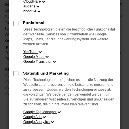
CloudFlare
des Herstellers. Ein VW T-Roc für Frankfurt am Main ist
audaris
perfekt verarbeitet und auf Langlebigkeit ausgelegt.
hrtool24
Auf diese Weise können Sie unbedenklich sowohl einen
Neuwagen als auch einen Gebrauchten, sowohl eine
Funktional
Tageszulassung als auch einen Jahreswagen erwerben.
Diese Technologien bieten die bestmögliche Funktionalität
Wenn Sie sich für Steinböhmer entscheiden, erhalten
der Webseite. Services von Drittanbietern wie Google
Maps, Chats, Fahrzeugbewertungssystem und weitere
Sie einen erheblichen Nachlass bzw. Rabatt und
werden aktiviert.
genießen zudem einen außergewöhnlichen Service.
Das beginnt bei der Beratung und setzt sich mit vielen
YouTube
Google Maps
Dienstleistungen unserer Meisterwerkstatt fort.
Google Translator
Kategorie
Statistik und Marketing
VW T-Roc Neuwagen Frankfurt am Main
Diese Technologien ermöglichen es uns, die Nutzung der
VW T-Roc Gebrauchtwagen Frankfurt am Main
Webseite zu analysieren, um die Leistung zu messen und
VW T-Roc Frankfurt am Main
zu verbessern. Zudem werden Technologien eingesetzt,
VW T-Roc Jahreswagen Frankfurt am Main
die von dritten Werbetreibenden verwendet werden, um
Sie auf anderen Webseiten zu verfolgen und um Anzeigen
zu schalten, die für Ihre Interessen relevant sind.
Google Tag Manager
FEHLER: NETWORK ERROR
Google Ads
Google Analytics
Beim Laden ist ein Fehler aufgetreten.