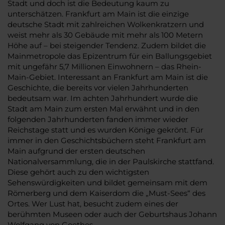
Stadt und doch ist die Bedeutung kaum zu
unterschätzen. Frankfurt am Main ist die einzige
deutsche Stadt mit zahlreichen Wolkenkratzern und
weist mehr als 30 Gebäude mit mehr als 100 Metern
Höhe auf – bei steigender Tendenz. Zudem bildet die
Mainmetropole das Epizentrum für ein Ballungsgebiet
mit ungefähr 5,7 Millionen Einwohnern – das Rhein-
Main-Gebiet. Interessant an Frankfurt am Main ist die
Geschichte, die bereits vor vielen Jahrhunderten
bedeutsam war. Im achten Jahrhundert wurde die
Stadt am Main zum ersten Mal erwähnt und in den
folgenden Jahrhunderten fanden immer wieder
Reichstage statt und es wurden Könige gekrönt. Für
immer in den Geschichtsbüchern steht Frankfurt am
Main aufgrund der ersten deutschen
Nationalversammlung, die in der Paulskirche stattfand.
Diese gehört auch zu den wichtigsten
Sehenswürdigkeiten und bildet gemeinsam mit dem
Römerberg und dem Kaiserdom die „Must-Sees“ des
Ortes. Wer Lust hat, besucht zudem eines der
berühmten Museen oder auch der Geburtshaus Johann
Wolfgang von Goethes.